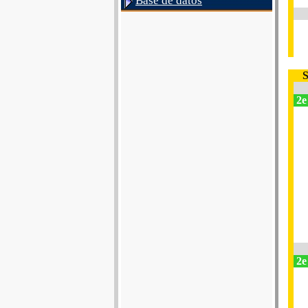
Base de datos
S
2e
2e