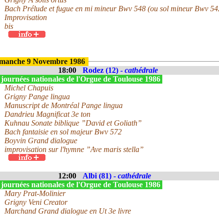
Bach Prélude et fugue en mi mineur Bwv 548 (ou sol mineur Bwv 54
Improvisation
bis
manche 9 Novembre 1986
18:00
Rodez (12) -
cathédrale
 journées nationales de l'Orgue de Toulouse 1986
Michel Chapuis
Grigny Pange lingua
Manuscript de Montréal Pange lingua
Dandrieu Magnificat 3e ton
Kuhnau Sonate biblique ”David et Goliath”
Bach fantaisie en sol majeur Bwv 572
Boyvin Grand dialogue
improvisation sur l'hymne ”Ave maris stella”
12:00
Albi (81) -
cathédrale
 journées nationales de l'Orgue de Toulouse 1986
Mary Prat-Molinier
Grigny Veni Creator
Marchand Grand dialogue en Ut 3e livre