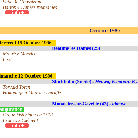
Satie 3e Gnossienne
Bartok 4 Danses roumaines
Octobre 1986
ercredi 15 Octobre 1986
Beaume les Dames (25)
Maurice Moerlen
Liszt
imanche 12 Octobre 1986
Stockholm (Suède) -
Hedwig Eleonora Ky
Torvald Toren
Hommage à Maurice Duruflé
Monastier-sur-Gazeille (43) -
abbaye
auguration
Orgue historique de 1518
François Clément