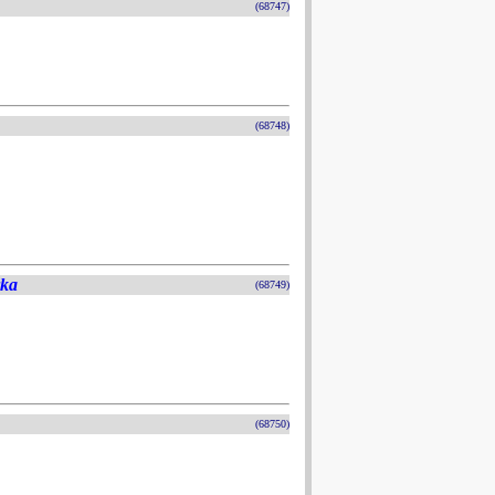
(68747)
(68748)
rka
(68749)
(68750)