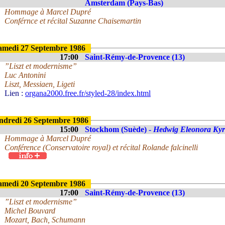
Amsterdam (Pays-Bas)
Hommage à Marcel Dupré
Conférnce et récital Suzanne Chaisemartin
amedi 27 Septembre 1986
17:00
Saint-Rémy-de-Provence (13)
”Liszt et modernisme”
Luc Antonini
Liszt, Messiaen, Ligeti
Lien :
organa2000.free.fr/styled-28/index.html
ndredi 26 Septembre 1986
15:00
Stockhom (Suède) -
Hedwig Eleonora Ky
Hommage à Marcel Dupré
Conférence (Conservatoire royal) et récital Rolande falcinelli
amedi 20 Septembre 1986
17:00
Saint-Rémy-de-Provence (13)
”Liszt et modernisme”
Michel Bouvard
Mozart, Bach, Schumann