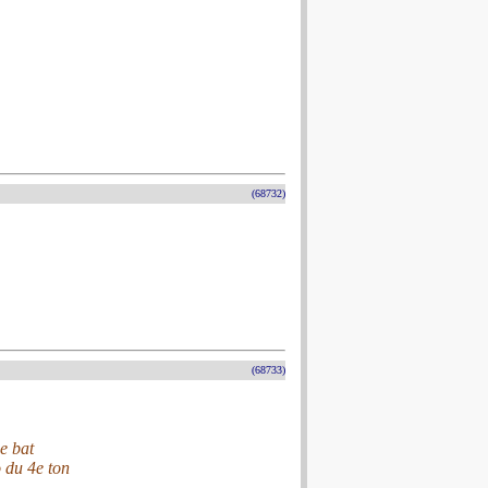
(68732)
(68733)
e bat
 du 4e ton