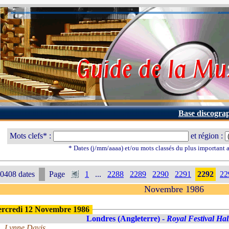
Base discogra
Mots clefs* :
et région :
* Dates (j/mm/aaaa) et/ou mots classés du plus important
0408 dates
Page
1
...
2288
2289
2290
2291
2292
22
Novembre 1986
rcredi 12 Novembre 1986
Londres (Angleterre) -
Royal Festival Hal
Lynne Davis