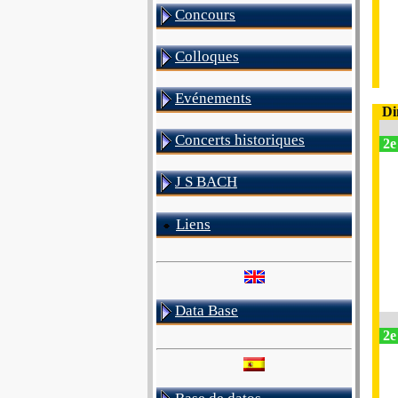
Concours
Colloques
Evénements
Di
Concerts historiques
2e
J S BACH
Liens
Data Base
2e