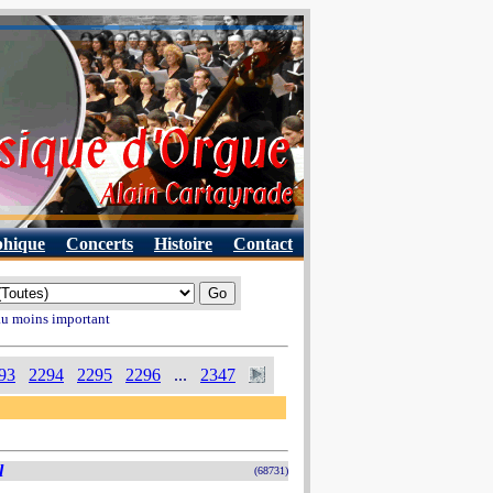
phique
Concerts
Histoire
Contact
 au moins important
93
2294
2295
2296
...
2347
l
(68731)