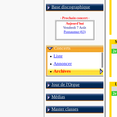
Base discographique
- Prochain concert -
Aujourd'hui
Vendredi 7 Août
Pontaumur (63)
M
Concerts
2e
Liste
Annoncer
Archives
L
Jour de l'Orgue
2e
Médias
Master classes