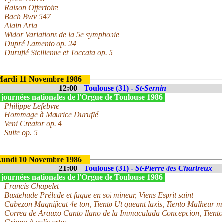
Raison Offertoire
Bach Bwv 547
Alain Aria
Widor Variations de la 5e symphonie
Dupré Lamento op. 24
Duruflé Sicilienne et Toccata op. 5
ardi 11 Novembre 1986
12:00
Toulouse (31) -
St-Sernin
 journées nationales de l'Orgue de Toulouse 1986
Philippe Lefebvre
Hommage à Maurice Duruflé
Veni Creator op. 4
Suite op. 5
undi 10 Novembre 1986
21:00
Toulouse (31) -
St-Pierre des Chartreux
 journées nationales de l'Orgue de Toulouse 1986
Francis Chapelet
Buxtehude Prélude et fugue en sol mineur, Viens Esprit saint
Cabezon Magnificat 4e ton, Tiento Ut queant laxis, Tiento Malheur m
Correa de Arauxo Canto llano de la Immaculada Concepcion, Tiento
Grigny A solis ortus