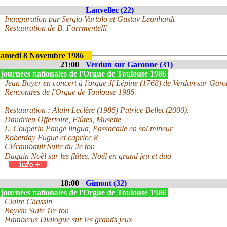
Lanvellec (22)
Inauguration par Sergio Vartolo et Gustav Leonhardt
Restauration de B. Forrmentelli
amedi 8 Novembre 1986
21:00
Verdun sur Garonne (31)
 journées nationales de l'Orgue de Toulouse 1986
Jean Boyer en concert à l'orgue Jf Lépine (1768) de Verdun sur Garo
Rencontres de l'Orgue de Toulouse 1986.
Restauration : Alain Leclère (1986) Patrice Bellet (2000).
Dandrieu Offertoire, Flûtes, Musette
L. Couperin Pange lingua, Passacaile en sol mineur
Roberday Fugue et caprice 8
Clérambault Suite du 2e ton
Daquin Noël sur les flûtes, Noël en grand jeu et duo
18:00
Gimont (32)
 journées nationales de l'Orgue de Toulouse 1986
Claire Chassin
Boyvin Suite 1re ton
Hambreus Dialogue sur les grands jeux