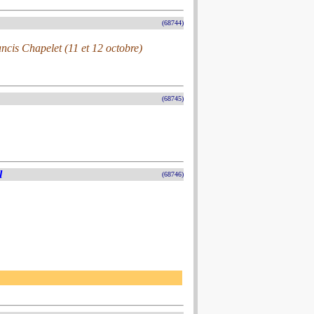
(68744)
cis Chapelet (11 et 12 octobre)
(68745)
l
(68746)