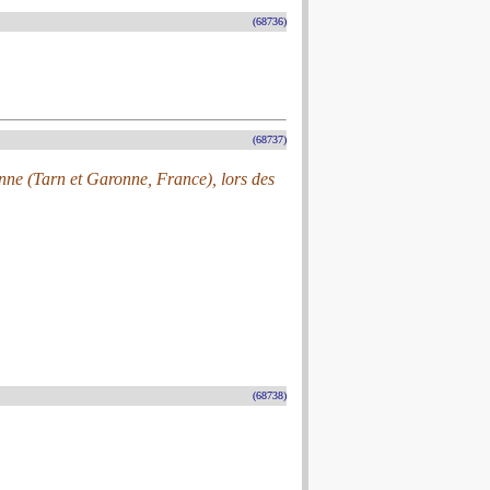
(68736)
(68737)
nne (Tarn et Garonne, France), lors des
(68738)