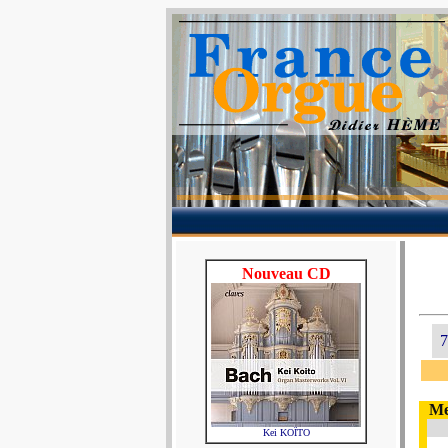
Nouveau CD
7
Me
Kei KOÏTO