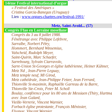
14ème Festival international d’orgue
« Festival des Amériques »
Cristina Garcia-Banegas (Uruguay)
Lien :
www.orgues-chartres.org/festival-1991/
Metz, Saint-Avold... (57)
Congrès Ffao en Lorraine mosellane
Congrès du 3 au 8 juillet 1988.
Fénétrange avec Philippe Lefebvre,
Sarralbe, Norbert Pétry,
Hommert, Bernhard Winsemius,
Valscheid, Rudolph Meyer,
Saint-Quirin, Marc Schaefer,
Sarrebourg, Sylvain Ciarravolo,
Sarre-Union St-Georges et église luthérienne, Heiner Kühner,
Metz Nd , Jean-Pierre Leguay,
Metz temple neuf, Ml Girod,
Metz cathédrale, Jean-Philippe Fetzer, Jean Ferrard,
Thionville St-maximin, Raphaëlle Garreau de la Barre,
Thionville Ste-Croix, Peter M. Scholl
Boulay, conférence pour les 80 ans de Messiaen (Thiry, Hartma
avec Jean Galard,
Vieille-Verrerie, Vincent Warnier,
Forbach église protestante, François Ménissier,
Elvange, Vincent Warnier,