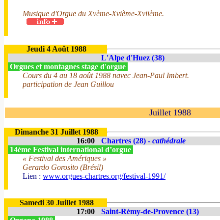
Musique d'Orgue du Xvème-Xvième-Xviième.
Jeudi 4 Août 1988
L'Alpe d'Huez (38)
Orgues et montagnes stage d'orgue
Cours du 4 au 18 août 1988 navec Jean-Paul Imbert.
participation de Jean Guillou
Juillet 1988
Dimanche 31 Juillet 1988
16:00
Chartres (28) -
cathédrale
14ème Festival international d’orgue
« Festival des Amériques »
Gerardo Gorosito (Brésil)
Lien :
www.orgues-chartres.org/festival-1991/
Samedi 30 Juillet 1988
17:00
Saint-Rémy-de-Provence (13)