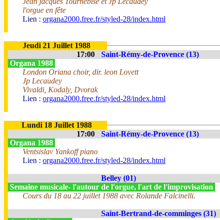
Jean jacques Tournebise et Jp Lecaudey
l'orgue en fête
Lien :
organa2000.free.fr/styled-28/index.html
Jeudi 21 Juillet 1988
17:00
Saint-Rémy-de-Provence (13)
Organa 1988
London Oriana choir, dir. leon Lovett
Jp Lecaudey
Vivaldi, Kodaly, Dvorak
Lien :
organa2000.free.fr/styled-28/index.html
Lundi 18 Juillet 1988
17:00
Saint-Rémy-de-Provence (13)
Organa 1988
Ventsislav Yankoff piano
Lien :
organa2000.free.fr/styled-28/index.html
Belley (01)
Semaine musicale- l'autour de l'orgue, l'art de l'improvisation
Cours du 18 au 22 juillet 1988 avec Rolande Falcinelli.
Saint-Bertrand-de-comminges (31)