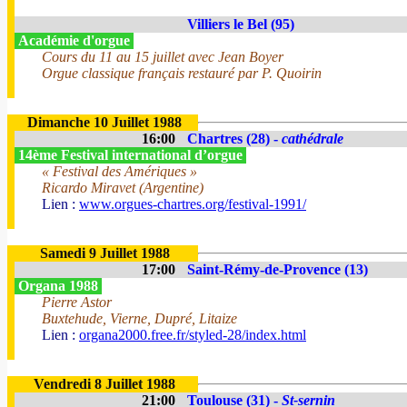
Villiers le Bel (95)
Académie d'orgue
Cours du 11 au 15 juillet avec Jean Boyer
Orgue classique français restauré par P. Quoirin
Dimanche 10 Juillet 1988
16:00
Chartres (28) -
cathédrale
14ème Festival international d’orgue
« Festival des Amériques »
Ricardo Miravet (Argentine)
Lien :
www.orgues-chartres.org/festival-1991/
Samedi 9 Juillet 1988
17:00
Saint-Rémy-de-Provence (13)
Organa 1988
Pierre Astor
Buxtehude, Vierne, Dupré, Litaize
Lien :
organa2000.free.fr/styled-28/index.html
Vendredi 8 Juillet 1988
21:00
Toulouse (31) -
St-sernin