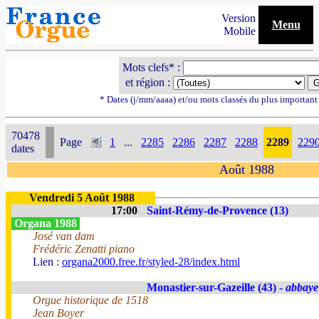
Version
Menu
Mobile
Mots clefs* :
et région :
* Dates (j/mm/aaaa) et/ou mots classés du plus importan
70478
Page
1
...
2285
2286
2287
2288
2289
229
dates
Août 1988
Vendredi 5 Août 1988
17:00
Saint-Rémy-de-Provence (13)
Organa 1988
José van dam
Frédéric Zenatti piano
Lien :
organa2000.free.fr/styled-28/index.html
Monastier-sur-Gazeille (43) -
abbaye
Orgue historique de 1518
Jean Boyer