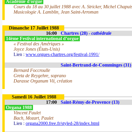
Académie d'orgue
Cours du 18 au 30 juillet 1988 avec A. Stricker, Michel Chapui
Musicologie A. Lamblin, Jean Saint-Arroman
Dimanche 17 Juillet 1988
16:00
Chartres (28) -
cathédrale
14ème Festival international d’orgue
« Festival des Amériques »
Joyce Jones (États-Unis)
Lien :
www.orgues-chartres.org/festival-1991/
Saint-Bertrand-de-Comminges (31)
Bernard Foccroulle
Greta de Reygehre, soprano
Darasse Organum Vii, création
Samedi 16 Juillet 1988
17:00
Saint-Rémy-de-Provence (13)
Organa 1988
Vincent Paulet
Bach, Mozart, Paulet
Lien :
organa2000.free.fr/styled-28/index.html