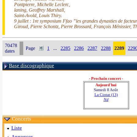
Pontpierre, Michelle Leclerc,
laning, Geoffrey Marshall,
Saint-Avold, Louis Thiry.
9 juillet : 1re symposium Ffao ”les grandes dynasties de facteu
Giroud, Pierre Schontz, Pierre Brossard, François Ménissier, T
70478
Page
1
...
2285
2286
2287
2288
2289
229
dates
Base discographique
- Prochain concert -
Aujourd'hui
Samedi 8 Août
La Ciotat (13)
Nd
Concerts
Liste
Annoncer