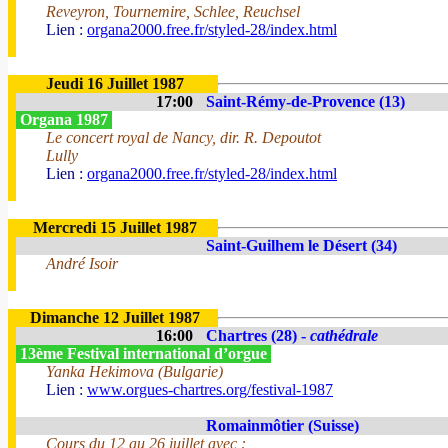
Reveyron, Tournemire, Schlee, Reuchsel
Lien :
organa2000.free.fr/styled-28/index.html
Jeudi 16 Juillet 1987
17:00
Saint-Rémy-de-Provence (13)
Organa 1987
Le concert royal de Nancy, dir. R. Depoutot
Lully
Lien :
organa2000.free.fr/styled-28/index.html
Mercredi 15 Juillet 1987
Saint-Guilhem le Désert (34)
André Isoir
Dimanche 12 Juillet 1987
16:00
Chartres (28) -
cathédrale
13ème Festival international d’orgue
Yanka Hekimova (Bulgarie)
Lien :
www.orgues-chartres.org/festival-1987
Romainmôtier (Suisse)
Cours du 12 au 26 juillet avec :