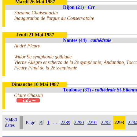
Mardi 26 Mai 1987
Dijon (21) -
Crr
Suzanne Chaisemartin
Inauguration de l'orgue du Conservatoire
Jeudi 21 Mai 1987
Nantes (44) -
cathédrale
André Fleury
Widor 9e symphonie gothique
Vierne Allegro et scherzo de la 2e symphonie; Andantino, Tocc
Fleury Final de la 2e symphonie
Dimanche 10 Mai 1987
Toulouse (31) -
cathédrale St-Etienn
Claire Chassin
70480
Page
1
...
2289
2290
2291
2292
2293
229
dates