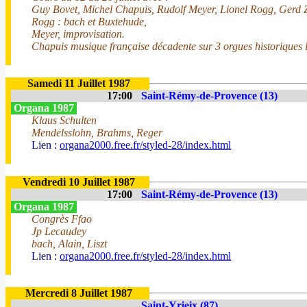
Guy Bovet, Michel Chapuis, Rudolf Meyer, Lionel Rogg, Gerd 
Rogg : bach et Buxtehude,
Meyer, improvisation.
Chapuis musique française décadente sur 3 orgues historiques l
Samedi 11 Juillet 1987
17:00
Saint-Rémy-de-Provence (13)
Organa 1987
Klaus Schulten
Mendelsslohn, Brahms, Reger
Lien :
organa2000.free.fr/styled-28/index.html
Vendredi 10 Juillet 1987
17:00
Saint-Rémy-de-Provence (13)
Organa 1987
Congrès Ffao
Jp Lecaudey
bach, Alain, Liszt
Lien :
organa2000.free.fr/styled-28/index.html
Mercredi 8 Juillet 1987
Saint-Yrieix (87)