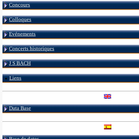
Concours
Colloques
Evénements
Concerts historiques
J S BACH
Liens
Data Base
Base de datos