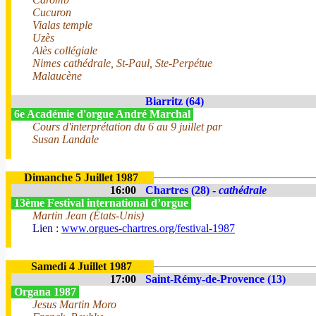
Cucuron
Vialas temple
Uzès
Alès collégiale
Nimes cathédrale, St-Paul, Ste-Perpétue
Malaucène
Biarritz (64)
6e Académie d'orgue André Marchal
Cours d'interprétation du 6 au 9 juillet par
Susan Landale
Dimanche 5 Juillet 1987
16:00
Chartres (28) -
cathédrale
13ème Festival international d’orgue
Martin Jean (États-Unis)
Lien :
www.orgues-chartres.org/festival-1987
Samedi 4 Juillet 1987
17:00
Saint-Rémy-de-Provence (13)
Organa 1987
Jesus Martin Moro