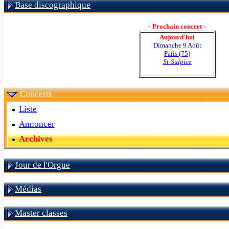
Base discographique
- Prochain concert -
Aujourd'hui
Dimanche 9 Août
Paris (75)
St-Sulpice
Concerts
Liste
Annoncer
Archives
Jour de l'Orgue
Médias
Master classes