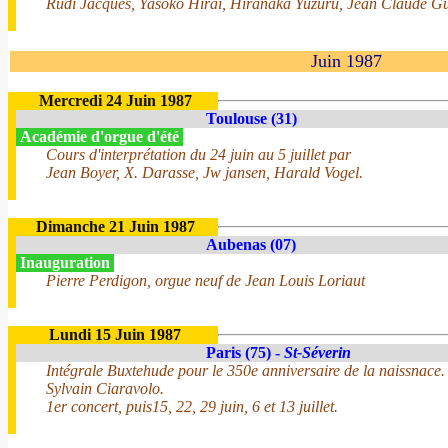
Rudi Jacques, Yasoko Hirai, Hiranaka Yuzuru, Jean Claude Gu
Juin 1987
Mercredi 24 Juin 1987
Toulouse (31)
Académie d'orgue d'été
Cours d'interprétation du 24 juin au 5 juillet par
Jean Boyer, X. Darasse, Jw jansen, Harald Vogel.
Dimanche 21 Juin 1987
Aubenas (07)
Inauguration
Pierre Perdigon, orgue neuf de Jean Louis Loriaut
Lundi 15 Juin 1987
Paris (75) -
St-Séverin
Intégrale Buxtehude pour le 350e anniversaire de la naissnace.
Sylvain Ciaravolo.
1er concert, puis15, 22, 29 juin, 6 et 13 juillet.