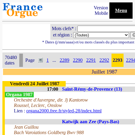
Version
Menu
Mobile
Mots clefs* :
et région :
* Dates (j/mm/aaaa) et/ou mots classés du plus importan
70480
Page
1
...
2289
2290
2291
2292
2293
229
dates
Juillet 1987
Vendredi 24 Juillet 1987
17:00
Saint-Rémy-de-Provence (13)
Organa 1987
Orchestre d'Auvergne, dir. Jj Kantorow
Roussel, Leclerc, Onslow
Lien :
organa2000.free.fr/styled-28/index.html
Katwijk aan Zee (Pays-Bas)
Jean Guillou
Bach Varoiations Goldberg Bwv 988