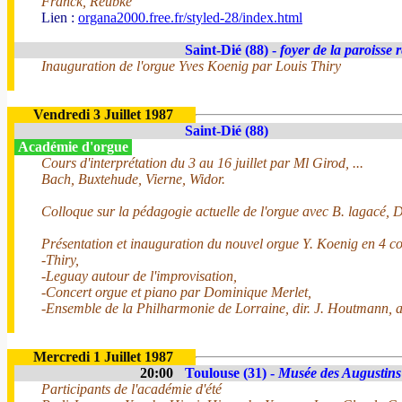
Franck, Reubke
Lien :
organa2000.free.fr/styled-28/index.html
Saint-Dié (88) -
foyer de la paroisse 
Inauguration de l'orgue Yves Koenig par Louis Thiry
Vendredi 3 Juillet 1987
Saint-Dié (88)
Académie d'orgue
Cours d'interprétation du 3 au 16 juillet par Ml Girod, ...
Bach, Buxtehude, Vierne, Widor.
Colloque sur la pédagogie actuelle de l'orgue avec B. lagacé, D. 
Présentation et inauguration du nouvel orgue Y. Koenig en 4 co
-Thiry,
-Leguay autour de l'improvisation,
-Concert orgue et piano par Dominique Merlet,
-Ensemble de la Philharmonie de Lorraine, dir. J. Houtmann, 
Mercredi 1 Juillet 1987
20:00
Toulouse (31) -
Musée des Augustins
Participants de l'académie d'été