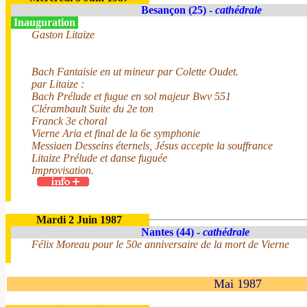
Besançon (25) -
cathédrale
Inauguration
Gaston Litaize
Bach Fantaisie en ut mineur par Colette Oudet.
par Litaize :
Bach Prélude et fugue en sol majeur Bwv 551
Clérambault Suite du 2e ton
Franck 3e choral
Vierne Aria et final de la 6e symphonie
Messiaen Desseins éternels, Jésus accepte la souffrance
Litaize Prélude et danse fuguée
Improvisation.
Mardi 2 Juin 1987
Nantes (44) -
cathédrale
Félix Moreau pour le 50e anniversaire de la mort de Vierne
Mai 1987