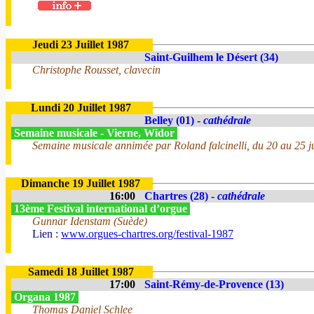
Jeudi 23 Juillet 1987
Saint-Guilhem le Désert (34)
Christophe Rousset, clavecin
Lundi 20 Juillet 1987
Belley (01) -
cathédrale
Semaine musicale - Vierne, Widor
Semaine musicale annimée par Roland falcinelli, du 20 au 25 jui
Dimanche 19 Juillet 1987
16:00
Chartres (28) -
cathédrale
13ème Festival international d’orgue
Gunnar Idenstam (Suède)
Lien :
www.orgues-chartres.org/festival-1987
Samedi 18 Juillet 1987
17:00
Saint-Rémy-de-Provence (13)
Organa 1987
Thomas Daniel Schlee