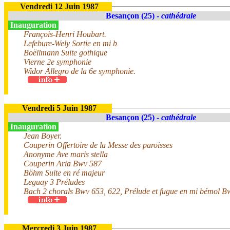
Vendredi 12 Juin 1987
Besançon (25) -
cathédrale
Inauguration
François-Henri Houbart.
Lefebure-Wely Sortie en mi b
Boëllmann Suite gothique
Vierne 2e symphonie
Widor Allegro de la 6e symphonie.
Vendredi 5 Juin 1987
Besançon (25) -
cathédrale
Inauguration
Jean Boyer.
Couperin Offertoire de la Messe des paroisses
Anonyme Ave maris stella
Couperin Aria Bwv 587
Böhm Suite en ré majeur
Leguay 3 Préludes
Bach 2 chorals Bwv 653, 622, Prélude et fugue en mi bémol B
Mercredi 3 Juin 1987