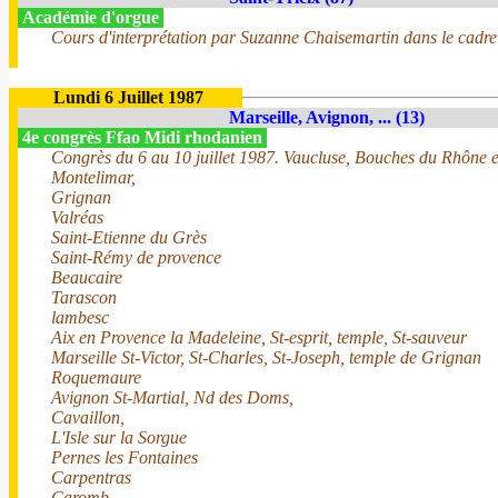
Académie d'orgue
Cours d'interprétation par Suzanne Chaisemartin dans le cadre du
Lundi 6 Juillet 1987
Marseille, Avignon, ... (13)
4e congrès Ffao Midi rhodanien
Congrès du 6 au 10 juillet 1987. Vaucluse, Bouches du Rhône 
Montelimar,
Grignan
Valréas
Saint-Etienne du Grès
Saint-Rémy de provence
Beaucaire
Tarascon
lambesc
Aix en Provence la Madeleine, St-esprit, temple, St-sauveur
Marseille St-Victor, St-Charles, St-Joseph, temple de Grignan
Roquemaure
Avignon St-Martial, Nd des Doms,
Cavaillon,
L'Isle sur la Sorgue
Pernes les Fontaines
Carpentras
Caromb