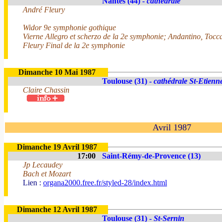
Nantes (44) -
cathédrale
André Fleury
Widor 9e symphonie gothique
Vierne Allegro et scherzo de la 2e symphonie; Andantino, Tocc
Fleury Final de la 2e symphonie
Dimanche 10 Mai 1987
Toulouse (31) -
cathédrale St-Etienn
Claire Chassin
Avril 1987
Dimanche 19 Avril 1987
17:00
Saint-Rémy-de-Provence (13)
Jp Lecaudey
Bach et Mozart
Lien :
organa2000.free.fr/styled-28/index.html
Dimanche 12 Avril 1987
Toulouse (31) -
St-Sernin