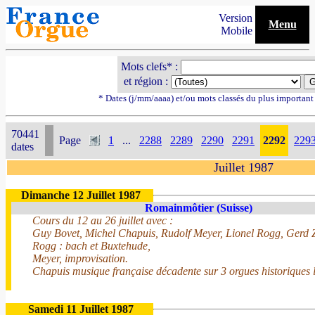
Version
Menu
Mobile
Mots clefs* :
et région :
* Dates (j/mm/aaaa) et/ou mots classés du plus importan
70441
Page
1
...
2288
2289
2290
2291
2292
229
dates
Juillet 1987
Dimanche 12 Juillet 1987
Romainmôtier (Suisse)
Cours du 12 au 26 juillet avec :
Guy Bovet, Michel Chapuis, Rudolf Meyer, Lionel Rogg, Gerd 
Rogg : bach et Buxtehude,
Meyer, improvisation.
Chapuis musique française décadente sur 3 orgues historiques l
Samedi 11 Juillet 1987