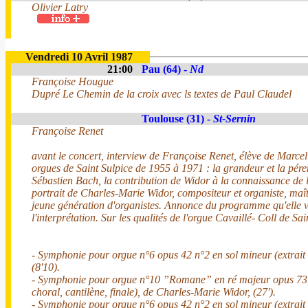
Olivier Latry
Vendredi 10 Avril 1987
21:00
Pau (64) -
Nd
Françoise Hougue
Dupré Le Chemin de la croix avec ls textes de Paul Claudel
Toulouse (31) -
St-Sernin
Françoise Renet
avant le concert, interview de Françoise Renet, élève de Marcel
orgues de Saint Sulpice de 1955 à 1971 : la grandeur et la pér
Sébastien Bach, la contribution de Widor à la connaissance de 
portrait de Charles-Marie Widor, compositeur et organiste, maî
jeune génération d'organistes. Annonce du programme qu'elle 
l'interprétation. Sur les qualités de l'orgue Cavaillé- Coll de Sai
- Symphonie pour orgue n°6 opus 42 n°2 en sol mineur (extrait 
(8'10).
- Symphonie pour orgue n°10 ”Romane” en ré majeur opus 73
choral, cantilène, finale), de Charles-Marie Widor, (27').
- Symphonie pour orgue n°6 opus 42 n°2 en sol mineur (extrait