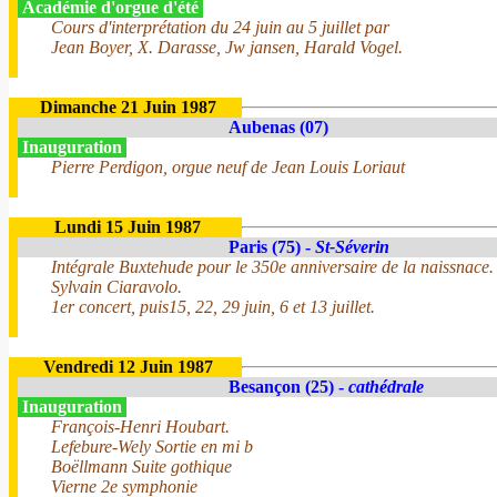
Académie d'orgue d'été
Cours d'interprétation du 24 juin au 5 juillet par
Jean Boyer, X. Darasse, Jw jansen, Harald Vogel.
Dimanche 21 Juin 1987
Aubenas (07)
Inauguration
Pierre Perdigon, orgue neuf de Jean Louis Loriaut
Lundi 15 Juin 1987
Paris (75) -
St-Séverin
Intégrale Buxtehude pour le 350e anniversaire de la naissnace.
Sylvain Ciaravolo.
1er concert, puis15, 22, 29 juin, 6 et 13 juillet.
Vendredi 12 Juin 1987
Besançon (25) -
cathédrale
Inauguration
François-Henri Houbart.
Lefebure-Wely Sortie en mi b
Boëllmann Suite gothique
Vierne 2e symphonie