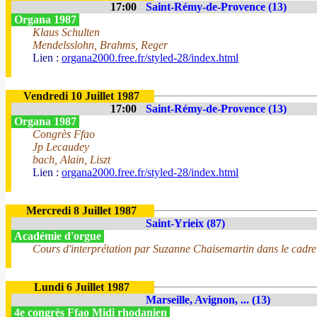
17:00
Saint-Rémy-de-Provence (13)
Organa 1987
Klaus Schulten
Mendelsslohn, Brahms, Reger
Lien :
organa2000.free.fr/styled-28/index.html
Vendredi 10 Juillet 1987
17:00
Saint-Rémy-de-Provence (13)
Organa 1987
Congrès Ffao
Jp Lecaudey
bach, Alain, Liszt
Lien :
organa2000.free.fr/styled-28/index.html
Mercredi 8 Juillet 1987
Saint-Yrieix (87)
Académie d'orgue
Cours d'interprétation par Suzanne Chaisemartin dans le cadre du
Lundi 6 Juillet 1987
Marseille, Avignon, ... (13)
4e congrès Ffao Midi rhodanien