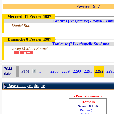
Février 1987
Mercredi 11 Février 1987
Londres (Angleterre) -
Royal Festiv
Daniel Roth
Dimanche 8 Février 1987
Toulouse (31) -
chapelle Ste-Anne
Josep M Mas i Bonnet
70441
Page
1
...
2288
2289
2290
2291
2292
229
dates
Base discographique
- Prochain concert -
Demain
Samedi 8 Août
Rennes (35)