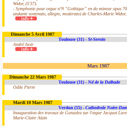
Widor, (5'37).
- Symphonie pour orgue n°9 ”Gothique” en do mineur opus 70
andante sostenuto, allegro, moderato) de Charles-Marie Widor, 
Dimanche 5 Avril 1987
Toulouse (31) -
St-Sernin
André Isoir
Mars 1987
Dimanche 22 Mars 1987
Toulouse (31) -
Nd de la Dalbade
Odile Pierre
Mardi 10 Mars 1987
Verdun (55) -
Cathedrale Notre-Da
Inauguration des travaux de Gonzalez sur l'orgue Jacquot Lav
Marie-Claire Alain