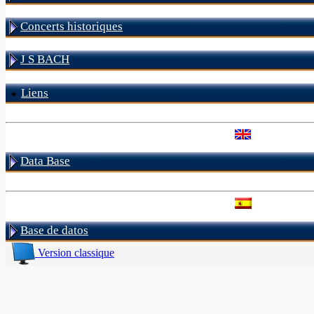
Concerts historiques
J S BACH
Liens
Data Base
Base de datos
Version classique