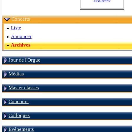
St-Etienne
Concerts
Liste
Annoncer
Archives
Jour de l'Orgue
Médias
Master classes
Concours
Colloques
Evénements