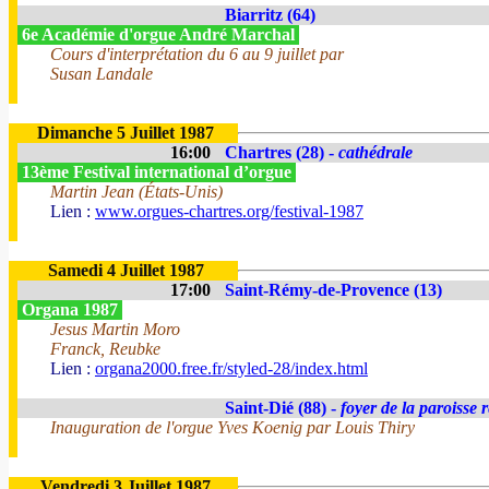
Biarritz (64)
6e Académie d'orgue André Marchal
Cours d'interprétation du 6 au 9 juillet par
Susan Landale
Dimanche 5 Juillet 1987
16:00
Chartres (28) -
cathédrale
13ème Festival international d’orgue
Martin Jean (États-Unis)
Lien :
www.orgues-chartres.org/festival-1987
Samedi 4 Juillet 1987
17:00
Saint-Rémy-de-Provence (13)
Organa 1987
Jesus Martin Moro
Franck, Reubke
Lien :
organa2000.free.fr/styled-28/index.html
Saint-Dié (88) -
foyer de la paroisse 
Inauguration de l'orgue Yves Koenig par Louis Thiry
Vendredi 3 Juillet 1987