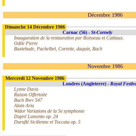
Décembre 1986
Dimanche 14 Décembre 1986
Carnac (56) -
St-Cornely
Inauguration de la restauration par Boisseau et Cattiaux.
Odile Pierre
Buxtehude, Pachelbel, Corrette, daquin, Bach
Novembre 1986
Mercredi 12 Novembre 1986
Londres (Angleterre) -
Royal Festiv
Lynne Davis
Raison Offertoire
Bach Bwv 547
Alain Aria
Widor Variations de la 5e symphonie
Dupré Lamento op. 24
Duruflé Sicilienne et Toccata op. 5