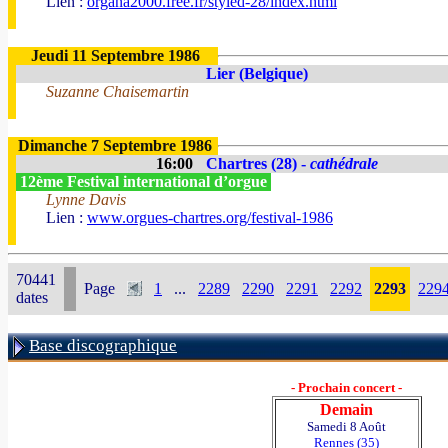
Lien :
organa2000.free.fr/styled-28/index.html
Jeudi 11 Septembre 1986
Lier (Belgique)
Suzanne Chaisemartin
Dimanche 7 Septembre 1986
16:00
Chartres (28) -
cathédrale
12ème Festival international d’orgue
Lynne Davis
Lien :
www.orgues-chartres.org/festival-1986
70441
Page
1
...
2289
2290
2291
2292
2293
229
dates
Base discographique
- Prochain concert -
Demain
Samedi 8 Août
Rennes (35)