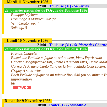
Mardi 11 Novembre 1986
12:00
Toulouse (31) -
St-Sernin
2e journées nationales de l'Orgue de Toulouse 1986
Philippe Lefebvre
Hommage à Maurice Duruflé
Veni Creator op. 4
Suite op. 5
Lundi 10 Novembre 1986
21:00
Toulouse (31) -
St-Pierre des Chartr
2e journées nationales de l'Orgue de Toulouse 1986
Francis Chapelet
Buxtehude Prélude et fugue en sol mineur, Viens Esprit saint
Cabezon Magnificat 4e ton, Tiento Ut queant laxis, Tiento Mal
Correa de Arauxo Canto llano de la Immaculada Concepcion, T
Grigny A solis ortus
Bach Prélude et fugue en mi mineur Bwv 548 (ou sol mineur 
Improvisation
bis
Dimanche 9 Novembre 1986
18:00
Rodez (12) -
cathédrale