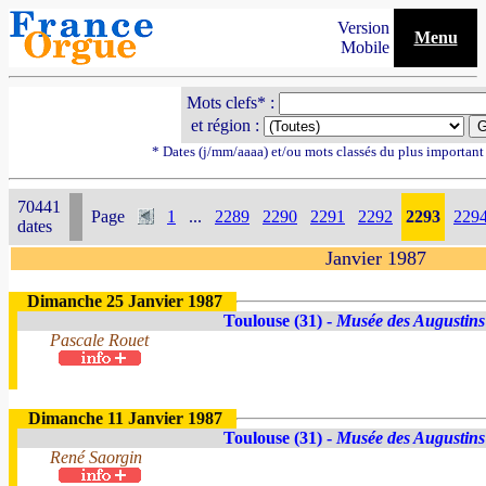
Version
Menu
Mobile
Mots clefs* :
et région :
* Dates (j/mm/aaaa) et/ou mots classés du plus importan
70441
Page
1
...
2289
2290
2291
2292
2293
229
dates
Janvier 1987
Dimanche 25 Janvier 1987
Toulouse (31) -
Musée des Augustins
Pascale Rouet
Dimanche 11 Janvier 1987
Toulouse (31) -
Musée des Augustins
René Saorgin