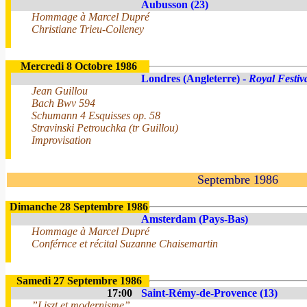
Aubusson (23)
Hommage à Marcel Dupré
Christiane Trieu-Colleney
Mercredi 8 Octobre 1986
Londres (Angleterre) -
Royal Festiv
Jean Guillou
Bach Bwv 594
Schumann 4 Esquisses op. 58
Stravinski Petrouchka (tr Guillou)
Improvisation
Septembre 1986
Dimanche 28 Septembre 1986
Amsterdam (Pays-Bas)
Hommage à Marcel Dupré
Conférnce et récital Suzanne Chaisemartin
Samedi 27 Septembre 1986
17:00
Saint-Rémy-de-Provence (13)
”Liszt et modernisme”