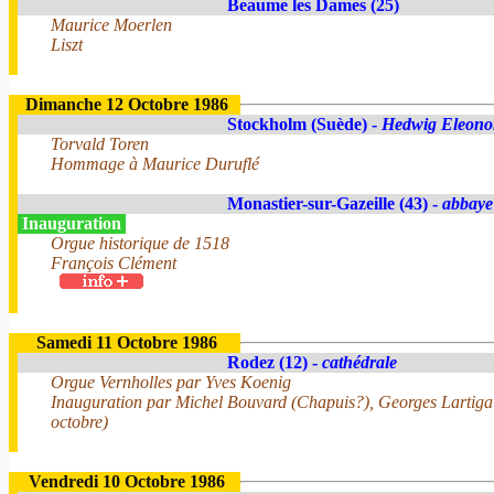
Beaume les Dames (25)
Maurice Moerlen
Liszt
Dimanche 12 Octobre 1986
Stockholm (Suède) -
Hedwig Eleono
Torvald Toren
Hommage à Maurice Duruflé
Monastier-sur-Gazeille (43) -
abbaye
Inauguration
Orgue historique de 1518
François Clément
Samedi 11 Octobre 1986
Rodez (12) -
cathédrale
Orgue Vernholles par Yves Koenig
Inauguration par Michel Bouvard (Chapuis?), Georges Lartigau
octobre)
Vendredi 10 Octobre 1986