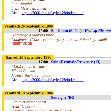
Luc Antonini
Liszt, Messiaen, Ligeti
Lien :
organa2000.free.fr/styled-28/index.html
Vendredi 26 Septembre 1986
15:00
Stockhom (Suède) -
Hedwig Eleonor
Hommage à Marcel Dupré
Conférence (Conservatoire royal) et récital Rolande falcinelli
Samedi 20 Septembre 1986
17:00
Saint-Rémy-de-Provence (13)
”Liszt et modernisme”
Michel Bouvard
Mozart, Bach, Schumann
Lien :
organa2000.free.fr/styled-28/index.html
Vendredi 19 Septembre 1986
Souvigny (03)
Orgue et chant choral
Henri Delorme
Chorale Anne de Beaujeu, dir. B. Spizzi