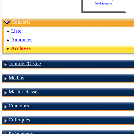
St-Etienne
Concerts
Liste
Annoncer
Archives
Jour de l'Orgue
Médias
Master classes
Concours
Colloques
Evénements