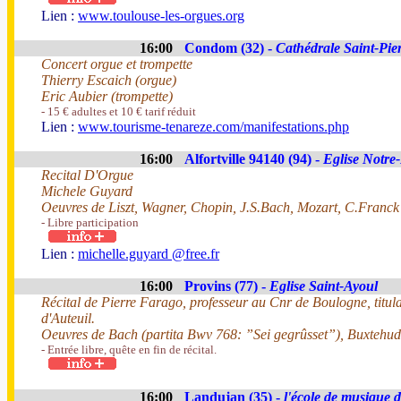
Lien :
www.toulouse-les-orgues.org
16:00
Condom (32) -
Cathédrale Saint-Pie
Concert orgue et trompette
Thierry Escaich (orgue)
Eric Aubier (trompette)
- 15 € adultes et 10 € tarif réduit
Lien :
www.tourisme-tenareze.com/manifestations.php
16:00
Alfortville 94140 (94) -
Eglise Notr
Recital D'Orgue
Michele Guyard
Oeuvres de Liszt, Wagner, Chopin, J.S.Bach, Mozart, C.Franck
- Libre participation
Lien :
michelle.guyard @free.fr
16:00
Provins (77) -
Eglise Saint-Ayoul
Récital de Pierre Farago, professeur au Cnr de Boulogne, titul
d'Auteuil.
Oeuvres de Bach (partita Bwv 768: ”Sei gegrûsset”), Buxtehud
- Entrée libre, quête en fin de récital.
16:00
Landujan (35) -
l'école de musique 