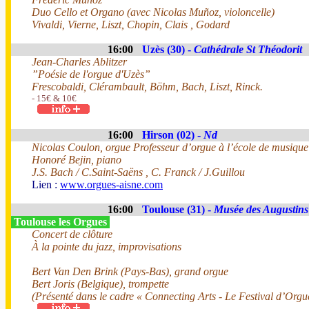
Duo Cello et Organo (avec Nicolas Muñoz, violoncelle)
Vivaldi, Vierne, Liszt, Chopin, Clais , Godard
16:00
Uzès (30) -
Cathédrale St Théodorit
Jean-Charles Ablitzer
”Poésie de l'orgue d'Uzès”
Frescobaldi, Clérambault, Böhm, Bach, Liszt, Rinck.
- 15€ & 10€
16:00
Hirson (02) -
Nd
Nicolas Coulon, orgue Professeur d’orgue à l’école de musiqu
Honoré Bejin, piano
J.S. Bach / C.Saint-Saëns , C. Franck / J.Guillou
Lien :
www.orgues-aisne.com
16:00
Toulouse (31) -
Musée des Augustins
Toulouse les Orgues
Concert de clôture
À la pointe du jazz, improvisations
Bert Van Den Brink (Pays-Bas), grand orgue
Bert Joris (Belgique), trompette
(Présenté dans le cadre « Connecting Arts - Le Festival d’Orgu