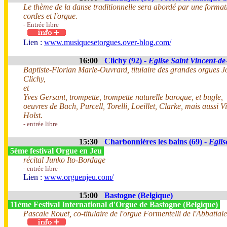
Le thème de la danse traditionnelle sera abordé par une forma
cordes et l'orgue.
- Entrée libre
Lien :
www.musiquesetorgues.over-blog.com/
16:00
Clichy (92) -
Eglise Saint Vincent-de
Baptiste-Florian Marle-Ouvrard, titulaire des grandes orgues 
Clichy,
et
Yves Gersant, trompette, trompette naturelle baroque, et bugle,
oeuvres de Bach, Purcell, Torelli, Loeillet, Clarke, mais aussi V
Holst.
- entrée libre
15:30
Charbonnières les bains (69) -
Eglis
5ème festival Orgue en Jeu
récital Junko Ito-Bordage
- entrée libre
Lien :
www.orguenjeu.com/
15:00
Bastogne (Belgique)
11ème Festival International d'Orgue de Bastogne (Belgique)
Pascale Rouet, co-titulaire de l'orgue Formentelli de l'Abbatia