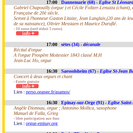
17:00
Dannemarie (68) -
Eglise St Léonar
Gabriel Chapouilly (orgue ) et Cécile Foltzer-Lenuzza (chant
Française de 20è siècle.
Seront à l'honneur Gaston Litaize, Jean Langlais,(20 ans de leu
de sa naissance), Olivier Messiaen et Maurice Duruflé.
- 10 euros (tarif réduit 5 euros)
17:00
sètes (34) -
décanale
Récital d'orgue
A l'orgue Prospère Moitessier 1843 classé M.H
Jean-Luc Ho, orgue
16:30
Saessolsheim (67) -
Eglise St-Jean Ba
Concert à deux orgues et chant
- Entrée gratuite
Lien :
perso.orange.fr/asamos/
16:30
Epinay-sur-Orge (91) -
Eglise Saint
Angèle Dionnau, orgue ; Antonino Mollica, saxophone
Manuel de Falla, Grieg
- libre participation aux frais
Lien :
orgue-epinay.org