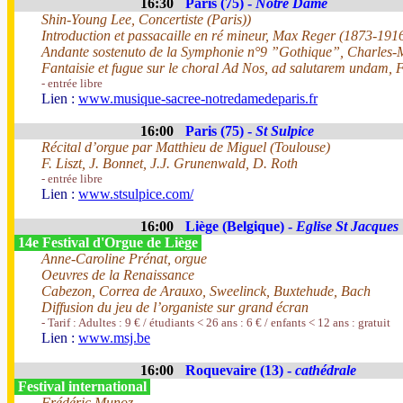
16:30
Paris (75) -
Notre Dame
Shin-Young Lee, Concertiste (Paris))
Introduction et passacaille en ré mineur, Max Reger (1873-191
Andante sostenuto de la Symphonie n°9 ”Gothique”, Charles-
Fantaisie et fugue sur le choral Ad Nos, ad salutarem undam, 
- entrée libre
Lien :
www.musique-sacree-notredamedeparis.fr
16:00
Paris (75) -
St Sulpice
Récital d’orgue par Matthieu de Miguel (Toulouse)
F. Liszt, J. Bonnet, J.J. Grunenwald, D. Roth
- entrée libre
Lien :
www.stsulpice.com/
16:00
Liège (Belgique) -
Eglise St Jacques
14e Festival d'Orgue de Liège
Anne-Caroline Prénat, orgue
Oeuvres de la Renaissance
Cabezon, Correa de Arauxo, Sweelinck, Buxtehude, Bach
Diffusion du jeu de l’organiste sur grand écran
- Tarif : Adultes : 9 € / étudiants < 26 ans : 6 € / enfants < 12 ans : gratuit
Lien :
www.msj.be
16:00
Roquevaire (13) -
cathédrale
Festival international
Frédéric Munoz