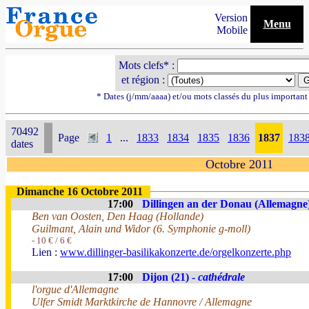
Version
Menu
Mobile
Mots clefs* :
et région :
* Dates (j/mm/aaaa) et/ou mots classés du plus importan
70492
Page
1
...
1833
1834
1835
1836
1837
183
dates
Octobre 2011
Dimanche 16 Octobre 2011
17:00
Dillingen an der Donau (Allemagne
Ben van Oosten, Den Haag (Hollande)
Guilmant, Alain und Widor (6. Symphonie g-moll)
- 10 € / 6 €
Lien :
www.dillinger-basilikakonzerte.de/orgelkonzerte.php
17:00
Dijon (21) -
cathédrale
l'orgue d'Allemagne
Ulfer Smidt Marktkirche de Hannovre / Allemagne