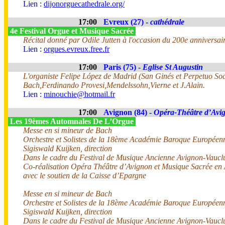
Lien :
dijonorguecathedrale.org/
17:00
Evreux (27) -
cathédrale
4e Festival Orgue et Musique Sacrée
Récital donné par Odile Jutten à l'occasion du 200e anniversair
Lien :
orgues.evreux.free.fr
17:00
Paris (75) -
Eglise St Augustin
L'organiste Felipe López de Madrid (San Ginés et Perpetuo Soco
Bach,Ferdinando Provesi,Mendelssohn,Vierne et J.Alain.
Lien :
minouchie@hotmail.fr
17:00
Avignon (84) -
Opéra-Théâtre d’Avi
Les 19èmes Automnales De L’Orgue
Messe en si mineur de Bach
Orchestre et Solistes de la 18ème Académie Baroque Europée
Sigiswald Kuijken, direction
Dans le cadre du Festival de Musique Ancienne Avignon-Vaucl
Co-réalisation Opéra Théâtre d’Avignon et Musique Sacrée en
avec le soutien de la Caisse d’Epargne
Messe en si mineur de Bach
Orchestre et Solistes de la 18ème Académie Baroque Europée
Sigiswald Kuijken, direction
Dans le cadre du Festival de Musique Ancienne Avignon-Vaucl