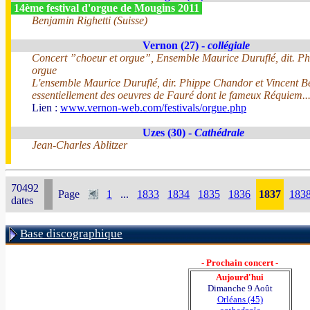
14ème festival d'orgue de Mougins 2011
Benjamin Righetti (Suisse)
Vernon (27) -
collégiale
Concert ”choeur et orgue”, Ensemble Maurice Duruflé, dit. Ph
orgue
L'ensemble Maurice Duruflé, dir. Phippe Chandor et Vincent B
essentiellement des oeuvres de Fauré dont le fameux Réquiem..
Lien :
www.vernon-web.com/festivals/orgue.php
Uzes (30) -
Cathédrale
Jean-Charles Ablitzer
70492
Page
1
...
1833
1834
1835
1836
1837
183
dates
Base discographique
- Prochain concert -
Aujourd'hui
Dimanche 9 Août
Orléans (45)