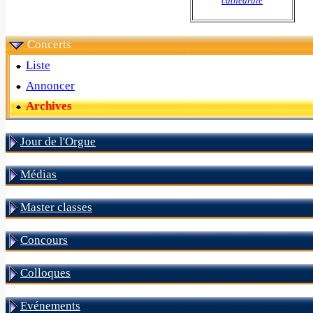
cathedrale
Concerts
Liste
Annoncer
Archives
Jour de l'Orgue
Médias
Master classes
Concours
Colloques
Evénements