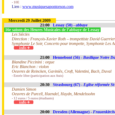
- 10E
Lien :
www.musiquesapontorson.com
Mercredi 29 Juillet 2009
21:00
Lessay (50) -
abbaye
16e saison des Heures Musicales de l’abbaye de Lessay
Les Siècles
Direction : François-Xavier Roth – trompettiste David Guerrier
Symphonie Le Soir, Concerto pour trompette, Symphonie Les 
21:00
Hennebont (56) -
Basilique Notre D
Blandine Piccinini : orgue
Eric Blanchon : violon
Oeuvres de Reincken, Gaviniès, Croft, Valentini, Bach, Duval
- Entrée libre (participation aux frais)
20:30
Strasbourg (67) -
Eglise réformée St
Damien Simon
Oeuvres de Purcell, Haendel, Haydn, Mendelssohn
- 12 euros / 5 euros (étudiants)
20:00
Dresden (Allemagne) -
Frauenkirch