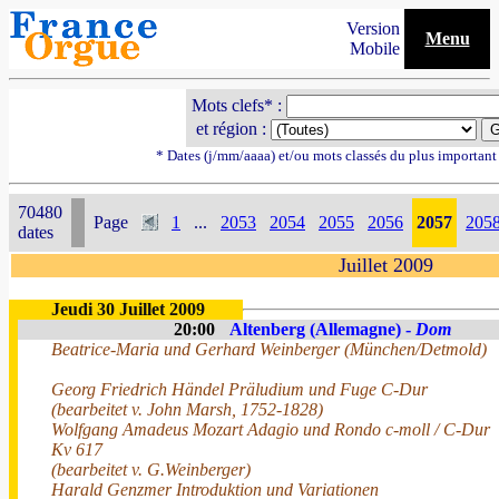
Version
Menu
Mobile
Mots clefs* :
et région :
* Dates (j/mm/aaaa) et/ou mots classés du plus importan
70480
Page
1
...
2053
2054
2055
2056
2057
205
dates
Juillet 2009
Jeudi 30 Juillet 2009
20:00
Altenberg (Allemagne) -
Dom
Beatrice-Maria und Gerhard Weinberger (München/Detmold)
Georg Friedrich Händel Präludium und Fuge C-Dur
(bearbeitet v. John Marsh, 1752-1828)
Wolfgang Amadeus Mozart Adagio und Rondo c-moll / C-Dur
Kv 617
(bearbeitet v. G.Weinberger)
Harald Genzmer Introduktion und Variationen