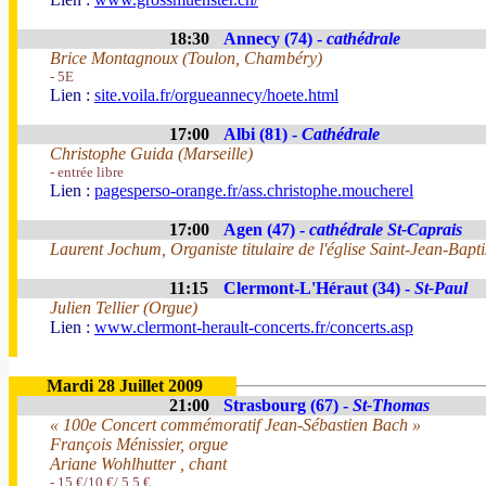
18:30
Annecy (74) -
cathédrale
Brice Montagnoux (Toulon, Chambéry)
- 5E
Lien :
site.voila.fr/orgueannecy/hoete.html
17:00
Albi (81) -
Cathédrale
Christophe Guida (Marseille)
- entrée libre
Lien :
pagesperso-orange.fr/ass.christophe.moucherel
17:00
Agen (47) -
cathédrale St-Caprais
Laurent Jochum, Organiste titulaire de l'église Saint-Jean-Baptis
11:15
Clermont-L'Héraut (34) -
St-Paul
Julien Tellier (Orgue)
Lien :
www.clermont-herault-concerts.fr/concerts.asp
Mardi 28 Juillet 2009
21:00
Strasbourg (67) -
St-Thomas
« 100e Concert commémoratif Jean-Sébastien Bach »
François Ménissier, orgue
Ariane Wohlhutter , chant
- 15 €/10 €/ 5,5 €.