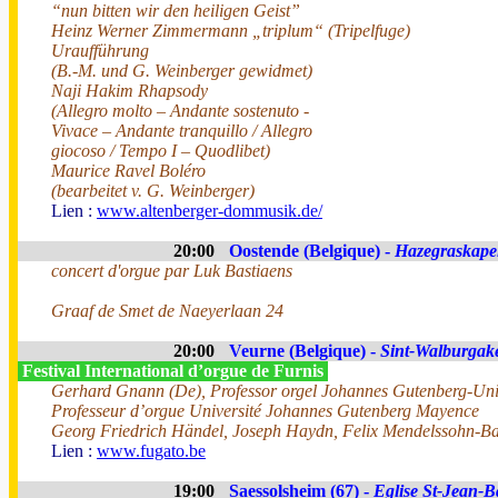
“nun bitten wir den heiligen Geist”
Heinz Werner Zimmermann „triplum“ (Tripelfuge)
Uraufführung
(B.-M. und G. Weinberger gewidmet)
Naji Hakim Rhapsody
(Allegro molto – Andante sostenuto -
Vivace – Andante tranquillo / Allegro
giocoso / Tempo I – Quodlibet)
Maurice Ravel Boléro
(bearbeitet v. G. Weinberger)
Lien :
www.altenberger-dommusik.de/
20:00
Oostende (Belgique) -
Hazegraskape
concert d'orgue par Luk Bastiaens
Graaf de Smet de Naeyerlaan 24
20:00
Veurne (Belgique) -
Sint-Walburgak
Festival International d’orgue de Furnis
Gerhard Gnann (De), Professor orgel Johannes Gutenberg-Uni
Professeur d’orgue Université Johannes Gutenberg Mayence
Georg Friedrich Händel, Joseph Haydn, Felix Mendelssohn-Ba
Lien :
www.fugato.be
19:00
Saessolsheim (67) -
Eglise St-Jean-Ba