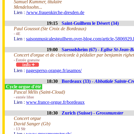
Samuel Kummer, titulaire
Mendelssohn...
Lien :
/www.frauenkirche-dresden.de
19:15
Saint-Guilhem le Désert (34)
Paul Goussot (Ste Croix de Bordeaux)
- 4E
Lien :
saisonmusicalestguilhem.over-blog.com/article-5806929.
19:00
Saessolsheim (67) -
Eglise St-Jean-Ba
Concert d'orgue et de clavicorde à pédalier par benjamin righe
- Entrée gratuite
Lien :
pagesperso-orange.fr/asamos/
18:30
Bordeaux (33) -
Abbatiale Sainte-Cr
Cycle orgue d'été
Pascal Mélis (Saint-Cloud)
- entrée libre
Lien :
www.france-orgue.fr/bordeaux
18:30
Zurich (Suisse) -
Grossmunster
Concert orgue
David Sanger (Gb)
- 13 Sfr
Lien :
www.grossmuenster.ch/