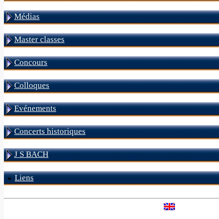
Médias
Master classes
Concours
Colloques
Evénements
Concerts historiques
J S BACH
Liens