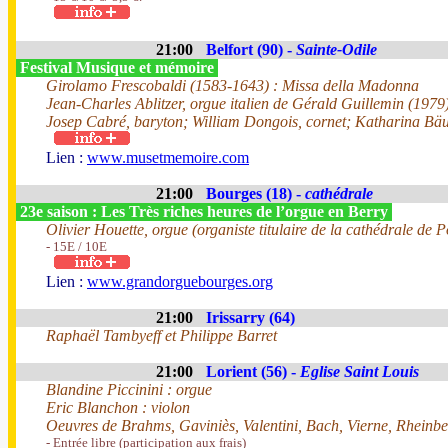
21:00
Belfort (90) -
Sainte-Odile
Festival Musique et mémoire
Girolamo Frescobaldi (1583-1643) : Missa della Madonna
Jean-Charles Ablitzer, orgue italien de Gérald Guillemin (1979
Josep Cabré, baryton; William Dongois, cornet; Katharina Bä
Lien :
www.musetmemoire.com
21:00
Bourges (18) -
cathédrale
23e saison : Les Très riches heures de l’orgue en Berry
Olivier Houette, orgue (organiste titulaire de la cathédrale de Po
- 15E / 10E
Lien :
www.grandorguebourges.org
21:00
Irissarry (64)
Raphaël Tambyeff et Philippe Barret
21:00
Lorient (56) -
Eglise Saint Louis
Blandine Piccinini : orgue
Eric Blanchon : violon
Oeuvres de Brahms, Gaviniès, Valentini, Bach, Vierne, Rheinber
- Entrée libre (participation aux frais)