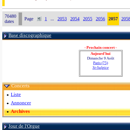
70480
Page
1
...
2053
2054
2055
2056
2057
205
dates
Base discographique
- Prochain concert -
Aujourd'hui
Dimanche 9 Août
Paris (75)
St-Sulpice
Concerts
Liste
Annoncer
Archives
Jour de l'Orgue