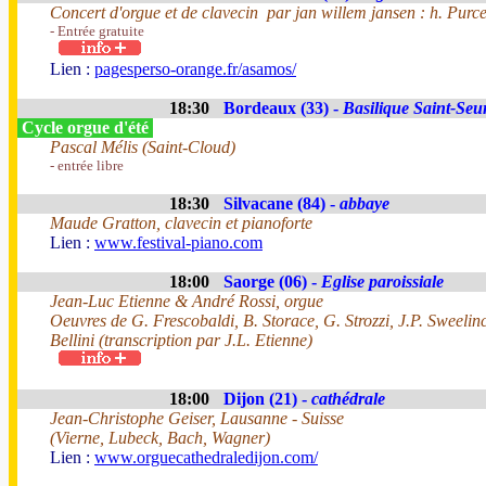
Concert d'orgue et de clavecin par jan willem jansen : h. Purce
- Entrée gratuite
Lien :
pagesperso-orange.fr/asamos/
18:30
Bordeaux (33) -
Basilique Saint-Seu
Cycle orgue d'été
Pascal Mélis (Saint-Cloud)
- entrée libre
18:30
Silvacane (84) -
abbaye
Maude Gratton, clavecin et pianoforte
Lien :
www.festival-piano.com
18:00
Saorge (06) -
Eglise paroissiale
Jean-Luc Etienne & André Rossi, orgue
Oeuvres de G. Frescobaldi, B. Storace, G. Strozzi, J.P. Sweeli
Bellini (transcription par J.L. Etienne)
18:00
Dijon (21) -
cathédrale
Jean-Christophe Geiser, Lausanne - Suisse
(Vierne, Lubeck, Bach, Wagner)
Lien :
www.orguecathedraledijon.com/