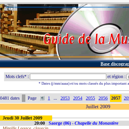
Base discogra
Mots clefs* :
et région :
* Dates (j/mm/aaaa) et/ou mots classés du plus important
0481 dates
Page
1
...
2053
2054
2055
2056
2057
20
Juillet 2009
Jeudi 30 Juillet 2009
20:00
Saorge (06) -
Chapelle du Monastère
Mireille Lagace, clavecin