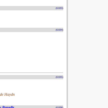
(61693)
(61694)
(61695)
 de Haydn
u Paradis
(61696)