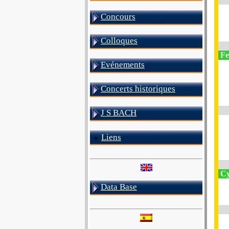
Concours
Colloques
Fes
Evénements
Concerts historiques
J S BACH
Liens
Cy
Data Base