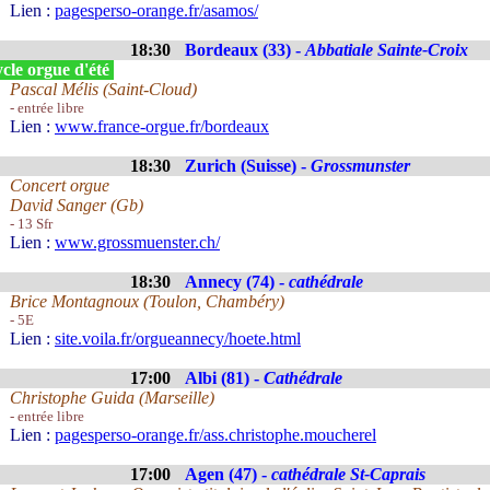
Lien :
pagesperso-orange.fr/asamos/
18:30
Bordeaux (33) -
Abbatiale Sainte-Croix
cle orgue d'été
Pascal Mélis (Saint-Cloud)
- entrée libre
Lien :
www.france-orgue.fr/bordeaux
18:30
Zurich (Suisse) -
Grossmunster
Concert orgue
David Sanger (Gb)
- 13 Sfr
Lien :
www.grossmuenster.ch/
18:30
Annecy (74) -
cathédrale
Brice Montagnoux (Toulon, Chambéry)
- 5E
Lien :
site.voila.fr/orgueannecy/hoete.html
17:00
Albi (81) -
Cathédrale
Christophe Guida (Marseille)
- entrée libre
Lien :
pagesperso-orange.fr/ass.christophe.moucherel
17:00
Agen (47) -
cathédrale St-Caprais