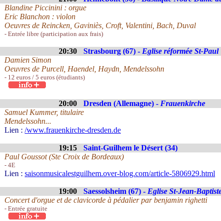
Blandine Piccinini : orgue
Eric Blanchon : violon
Oeuvres de Reincken, Gaviniès, Croft, Valentini, Bach, Duval
- Entrée libre (participation aux frais)
20:30
Strasbourg (67) -
Eglise réformée St-Paul
Damien Simon
Oeuvres de Purcell, Haendel, Haydn, Mendelssohn
- 12 euros / 5 euros (étudiants)
20:00
Dresden (Allemagne) -
Frauenkirche
Samuel Kummer, titulaire
Mendelssohn...
Lien :
/www.frauenkirche-dresden.de
19:15
Saint-Guilhem le Désert (34)
Paul Goussot (Ste Croix de Bordeaux)
- 4E
Lien :
saisonmusicalestguilhem.over-blog.com/article-5806929.html
19:00
Saessolsheim (67) -
Eglise St-Jean-Baptist
Concert d'orgue et de clavicorde à pédalier par benjamin righetti
- Entrée gratuite