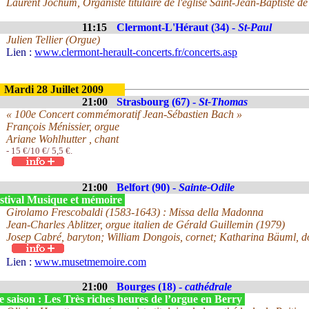
Laurent Jochum, Organiste titulaire de l'église Saint-Jean-Baptiste de 
11:15
Clermont-L'Héraut (34) -
St-Paul
Julien Tellier (Orgue)
Lien :
www.clermont-herault-concerts.fr/concerts.asp
Mardi 28 Juillet 2009
21:00
Strasbourg (67) -
St-Thomas
« 100e Concert commémoratif Jean-Sébastien Bach »
François Ménissier, orgue
Ariane Wohlhutter , chant
- 15 €/10 €/ 5,5 €.
21:00
Belfort (90) -
Sainte-Odile
stival Musique et mémoire
Girolamo Frescobaldi (1583-1643) : Missa della Madonna
Jean-Charles Ablitzer, orgue italien de Gérald Guillemin (1979)
Josep Cabré, baryton; William Dongois, cornet; Katharina Bäuml, d
Lien :
www.musetmemoire.com
21:00
Bourges (18) -
cathédrale
 saison : Les Très riches heures de l’orgue en Berry