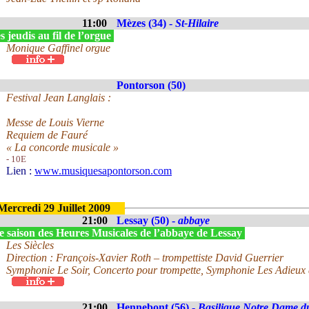
11:00
Mèzes (34) -
St-Hilaire
 jeudis au fil de l’orgue
Monique Gaffinel orgue
Pontorson (50)
Festival Jean Langlais :
Messe de Louis Vierne
Requiem de Fauré
« La concorde musicale »
- 10E
Lien :
www.musiquesapontorson.com
Mercredi 29 Juillet 2009
21:00
Lessay (50) -
abbaye
e saison des Heures Musicales de l’abbaye de Lessay
Les Siècles
Direction : François-Xavier Roth – trompettiste David Guerrier
Symphonie Le Soir, Concerto pour trompette, Symphonie Les Adieux
21:00
Hennebont (56) -
Basilique Notre Dame d