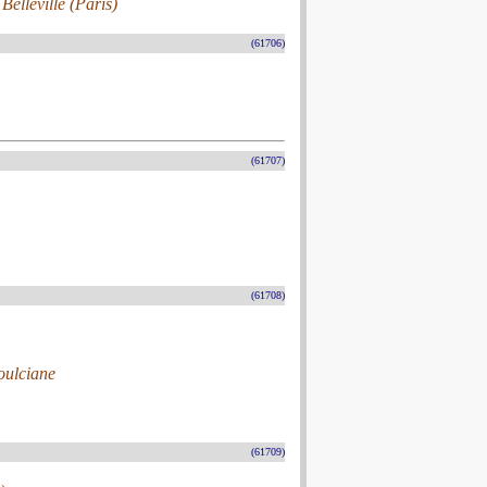
Belleville (Paris)
(61706)
(61707)
(61708)
oulciane
(61709)