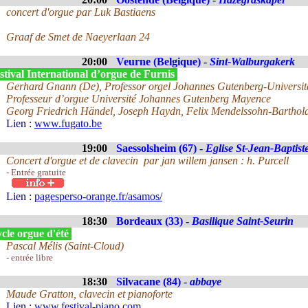
concert d'orgue par Luk Bastiaens
Graaf de Smet de Naeyerlaan 24
20:00
Veurne (Belgique) -
Sint-Walburgakerk
tival International d’orgue de Furnis
Gerhard Gnann (De), Professor orgel Johannes Gutenberg-Universit
Professeur d’orgue Université Johannes Gutenberg Mayence
Georg Friedrich Händel, Joseph Haydn, Felix Mendelssohn-Barthol
Lien :
www.fugato.be
19:00
Saessolsheim (67) -
Eglise St-Jean-Baptist
Concert d'orgue et de clavecin par jan willem jansen : h. Purcell
- Entrée gratuite
Lien :
pagesperso-orange.fr/asamos/
18:30
Bordeaux (33) -
Basilique Saint-Seurin
cle orgue d'été
Pascal Mélis (Saint-Cloud)
- entrée libre
18:30
Silvacane (84) -
abbaye
Maude Gratton, clavecin et pianoforte
Lien :
www.festival-piano.com