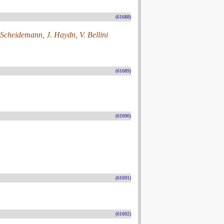
(61688)
 Scheidemann, J. Haydn, V. Bellini
(61689)
(61690)
(61691)
(61692)