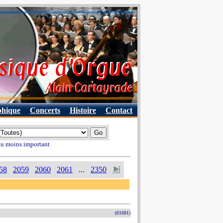
phique
Concerts
Histoire
Contact
 au moins important
58
2059
2060
2061
...
2350
(61681)