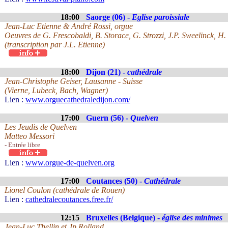
18:00
Saorge (06) -
Eglise paroissiale
Jean-Luc Etienne & André Rossi, orgue
Oeuvres de G. Frescobaldi, B. Storace, G. Strozzi, J.P. Sweelinck, H.
(transcription par J.L. Etienne)
18:00
Dijon (21) -
cathédrale
Jean-Christophe Geiser, Lausanne - Suisse
(Vierne, Lubeck, Bach, Wagner)
Lien :
www.orguecathedraledijon.com/
17:00
Guern (56) -
Quelven
Les Jeudis de Quelven
Matteo Messori
- Entrée libre
Lien :
www.orgue-de-quelven.org
17:00
Coutances (50) -
Cathédrale
Lionel Coulon (cathédrale de Rouen)
Lien :
cathedralecoutances.free.fr/
12:15
Bruxelles (Belgique) -
église des minimes
Jean-Luc Thellin et Jp Rolland