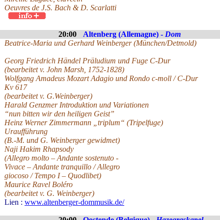
Oeuvres de J.S. Bach & D. Scarlatti
20:00
Altenberg (Allemagne) -
Dom
Beatrice-Maria und Gerhard Weinberger (München/Detmold)
Georg Friedrich Händel Präludium und Fuge C-Dur
(bearbeitet v. John Marsh, 1752-1828)
Wolfgang Amadeus Mozart Adagio und Rondo c-moll / C-Dur
Kv 617
(bearbeitet v. G.Weinberger)
Harald Genzmer Introduktion und Variationen
“nun bitten wir den heiligen Geist”
Heinz Werner Zimmermann „triplum“ (Tripelfuge)
Uraufführung
(B.-M. und G. Weinberger gewidmet)
Naji Hakim Rhapsody
(Allegro molto – Andante sostenuto -
Vivace – Andante tranquillo / Allegro
giocoso / Tempo I – Quodlibet)
Maurice Ravel Boléro
(bearbeitet v. G. Weinberger)
Lien :
www.altenberger-dommusik.de/
20:00
Oostende (Belgique) -
Hazegraskapel