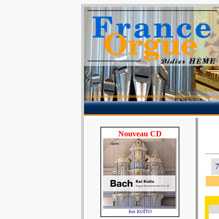
Nouveau CD
7
Kei KOÏTO