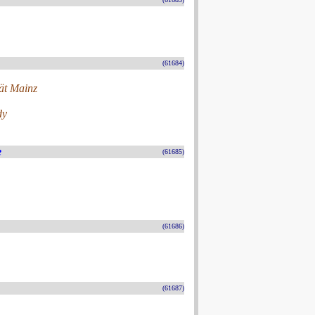
(61684)
ät Mainz
dy
e
(61685)
(61686)
(61687)