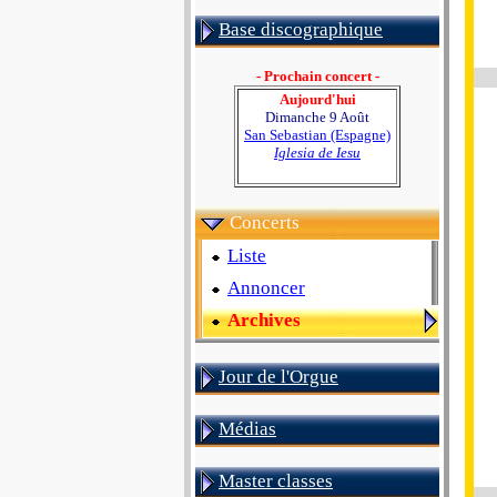
Base discographique
- Prochain concert -
Aujourd'hui
Dimanche 9 Août
San Sebastian (Espagne)
Iglesia de Iesu
Concerts
Liste
Annoncer
Archives
Jour de l'Orgue
Médias
Master classes