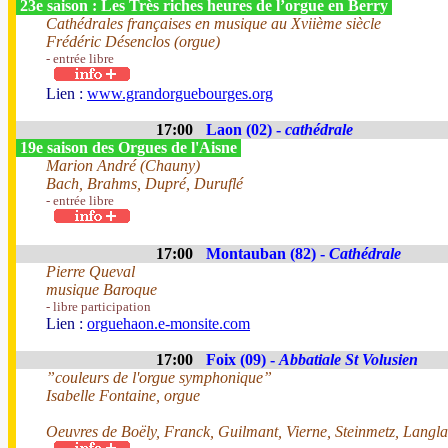
23e saison : Les Très riches heures de l’orgue en Berry
Cathédrales françaises en musique au Xviième siècle
Frédéric Désenclos (orgue)
- entrée libre
Lien :
www.grandorguebourges.org
17:00
Laon (02) -
cathédrale
19e saison des Orgues de l'Aisne
Marion André (Chauny)
Bach, Brahms, Dupré, Duruflé
- entrée libre
17:00
Montauban (82) -
Cathédrale
Pierre Queval
musique Baroque
- libre participation
Lien :
orguehaon.e-monsite.com
17:00
Foix (09) -
Abbatiale St Volusien
”couleurs de l'orgue symphonique”
Isabelle Fontaine, orgue
Oeuvres de Boëly, Franck, Guilmant, Vierne, Steinmetz, Langlai