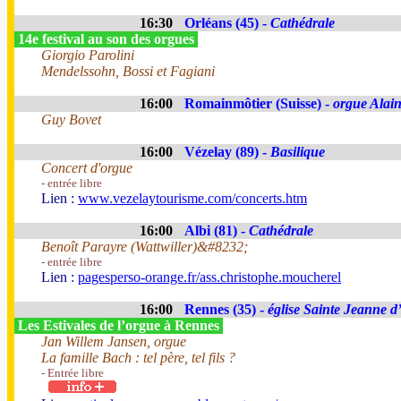
16:30
Orléans (45) -
Cathédrale
14e festival au son des orgues
Giorgio Parolini
Mendelssohn, Bossi et Fagiani
16:00
Romainmôtier (Suisse) -
orgue Alai
Guy Bovet
16:00
Vézelay (89) -
Basilique
Concert d'orgue
- entrée libre
Lien :
www.vezelaytourisme.com/concerts.htm
16:00
Albi (81) -
Cathédrale
Benoît Parayre (Wattwiller)&#8232;
- entrée libre
Lien :
pagesperso-orange.fr/ass.christophe.moucherel
16:00
Rennes (35) -
église Sainte Jeanne d
Les Estivales de l’orgue à Rennes
Jan Willem Jansen, orgue
La famille Bach : tel père, tel fils ?
- Entrée libre