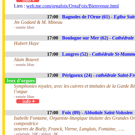
Lien :
web.me.com/orgafoix/OrgaFoix/Bienvenue.html
17:00
Bagnoles de l'Orne (61) -
Eglise Sai
Jm Godard & M. Mineau
- entrée libre
17:00
Boulogne sur Mer (62) -
Cathédrale
Hubert Haye
17:00
Langres (52) -
Cathédrale St-Mamm
Alain Bouvet
- entrée libre
17:00
Périgueux (24) -
cathédrale Saint-Fr
Jeux d’orgues
Symphonies royales, avec les cuivres et timbales de la Garde R
l’orgue
- entrée libre
17:00
Foix (09) -
Abbatiale Saint-Volusien
Isabelle Fontaine, Organiste-liturgique titulaire des Grandes O
compositrice
oeuvres de Boëly, Franck, Vierne, Langlais, Fontaine, …..
- générale: 10€ / réduit : 8€