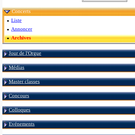
Concerts
Liste
Annoncer
Archives
Jour de l'Orgue
Médias
Master classes
Concours
Colloques
Evénements