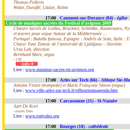
Thomas Pellerin
Widor, Duruflé, Litaize, Robin
17:00
Caumont-sur-Durance (84) -
église
Cycle de musiques sacrées du Festival d’avignon 2009
Chœurs Sacrés de Gallus, Bruckner, Schnittke, Rautavaara, Ny
et œuvres pour orgue Autour de la Méditerranée …
Portugal : Batalla famosa, Espagne : Andrés de Sola, Italie : F
Chœur Tone Tomsic de l’université de Ljubljana – Slovénie
Ursa Lah, direction
Bernhard Marx, orgue
- 13E
Lien :
www.musique-sacree-en-avignon.org
17:00
Arles sur Tech (66) -
Abbaye Ste-Ma
Antoine Freart (trompette) et Marie Françoise Simon (orgue)
Lien :
www.ville-arles-sur-tech.fr/offtourismeagenda.htm
17:00
Carcassonne (11) -
St-Nazaire
Aart De Kort
- entrée libre
Lien :
www.estivales.org
17:00
Bourges (18) -
cathédrale