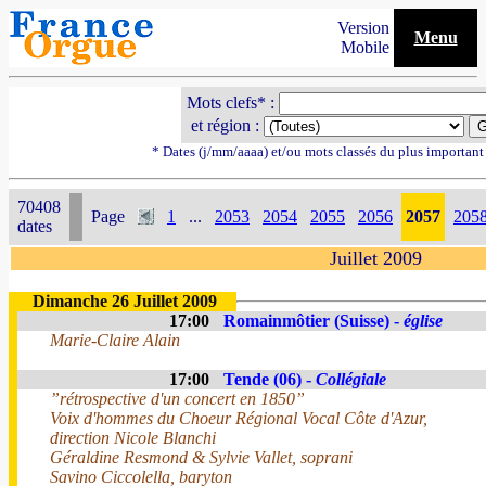
Version
Menu
Mobile
Mots clefs* :
et région :
* Dates (j/mm/aaaa) et/ou mots classés du plus importan
70408
Page
1
...
2053
2054
2055
2056
2057
205
dates
Juillet 2009
Dimanche 26 Juillet 2009
17:00
Romainmôtier (Suisse) -
église
Marie-Claire Alain
17:00
Tende (06) -
Collégiale
”rétrospective d'un concert en 1850”
Voix d'hommes du Choeur Régional Vocal Côte d'Azur,
direction Nicole Blanchi
Géraldine Resmond & Sylvie Vallet, soprani
Savino Ciccolella, baryton