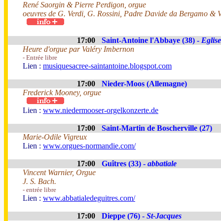
René Saorgin & Pierre Perdigon, orgue
oeuvres de G. Verdi, G. Rossini, Padre Davide da Bergamo & V.
17:00
Saint-Antoine l'Abbaye (38) -
Eglise
Heure d'orgue par Valéry Imbernon
- Entrée libre
Lien :
musiquesacree-saintantoine.blogspot.com
17:00
Nieder-Moos (Allemagne)
Frederick Mooney, orgue
Lien :
www.niedermooser-orgelkonzerte.de
17:00
Saint-Martin de Boscherville (27)
Marie-Odile Vigreux
Lien :
www.orgues-normandie.com/
17:00
Guîtres (33) -
abbatiale
Vincent Warnier, Orgue
J. S. Bach.
- entrée libre
Lien :
www.abbatialedeguitres.com/
17:00
Dieppe (76) -
St-Jacques