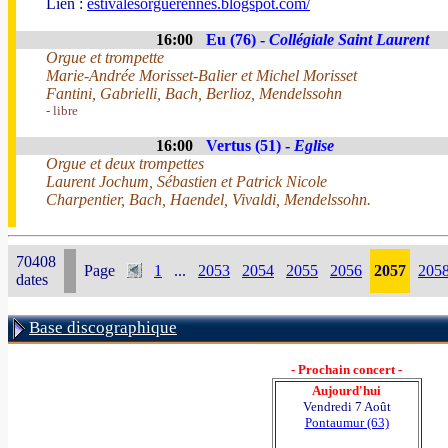
Lien :
estivalesorguerennes.blogspot.com/
16:00
Eu (76) -
Collégiale Saint Laurent
Orgue et trompette
Marie-Andrée Morisset-Balier et Michel Morisset
Fantini, Gabrielli, Bach, Berlioz, Mendelssohn
- libre
16:00
Vertus (51) -
Eglise
Orgue et deux trompettes
Laurent Jochum, Sébastien et Patrick Nicole
Charpentier, Bach, Haendel, Vivaldi, Mendelssohn.
70408
Page
1
...
2053
2054
2055
2056
2057
205
dates
Base discographique
- Prochain concert -
Aujourd'hui
Vendredi 7 Août
Pontaumur (63)