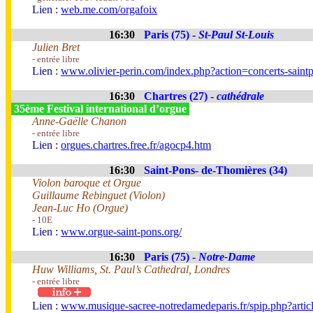
Lien :
web.me.com/orgafoix
16:30
Paris (75) -
St-Paul St-Louis
Julien Bret
- entrée libre
Lien :
www.olivier-perin.com/index.php?action=concerts-saint
16:30
Chartres (27) -
cathédrale
35ème Festival international d’orgue
Anne-Gaëlle Chanon
- entrée libre
Lien :
orgues.chartres.free.fr/agocp4.htm
16:30
Saint-Pons- de-Thomières (34)
Violon baroque et Orgue
Guillaume Rebinguet (Violon)
Jean-Luc Ho (Orgue)
- 10E
Lien :
www.orgue-saint-pons.org/
16:30
Paris (75) -
Notre-Dame
Huw Williams, St. Paul’s Cathedral, Londres
- entrée libre
Lien :
www.musique-sacree-notredamedeparis.fr/spip.php?artic