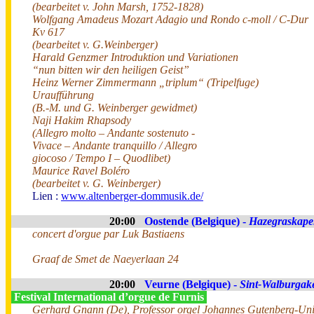
(bearbeitet v. John Marsh, 1752-1828)
Wolfgang Amadeus Mozart Adagio und Rondo c-moll / C-Dur
Kv 617
(bearbeitet v. G.Weinberger)
Harald Genzmer Introduktion und Variationen
“nun bitten wir den heiligen Geist”
Heinz Werner Zimmermann „triplum“ (Tripelfuge)
Uraufführung
(B.-M. und G. Weinberger gewidmet)
Naji Hakim Rhapsody
(Allegro molto – Andante sostenuto -
Vivace – Andante tranquillo / Allegro
giocoso / Tempo I – Quodlibet)
Maurice Ravel Boléro
(bearbeitet v. G. Weinberger)
Lien :
www.altenberger-dommusik.de/
20:00
Oostende (Belgique) -
Hazegraskape
concert d'orgue par Luk Bastiaens
Graaf de Smet de Naeyerlaan 24
20:00
Veurne (Belgique) -
Sint-Walburgak
Festival International d’orgue de Furnis
Gerhard Gnann (De), Professor orgel Johannes Gutenberg-Uni