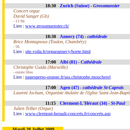
18:30
Zurich (Suisse) -
Grossmunster
Concert orgue
David Sanger (Gb)
- 13 Sfr
Lien :
www.grossmuenster.ch/
18:30
Annecy (74) -
cathédrale
Brice Montagnoux (Toulon, Chambéry)
- 5E
Lien :
site.voila.fr/orgueannecy/hoete.html
17:00
Albi (81) -
Cathédrale
Christophe Guida (Marseille)
- entrée libre
Lien :
pagesperso-orange.fr/ass.christophe.moucherel
17:00
Agen (47) -
cathédrale St-Caprais
Laurent Jochum, Organiste titulaire de l'église Saint-Jean-Baptis
11:15
Clermont-L'Héraut (34) -
St-Paul
Julien Tellier (Orgue)
Lien :
www.clermont-herault-concerts.fr/concerts.asp
Mardi 28 Juillet 2009