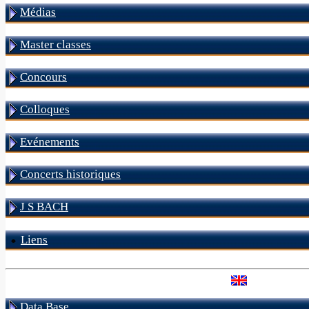
Médias
Master classes
Concours
Colloques
Evénements
Concerts historiques
J S BACH
Liens
Data Base