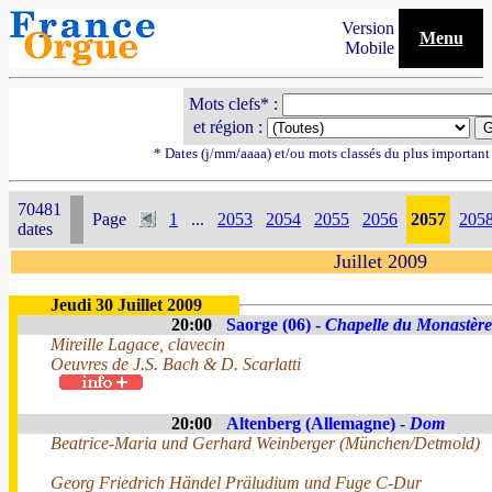
Version
Menu
Mobile
Mots clefs* :
et région :
* Dates (j/mm/aaaa) et/ou mots classés du plus importan
70481
Page
1
...
2053
2054
2055
2056
2057
205
dates
Juillet 2009
Jeudi 30 Juillet 2009
20:00
Saorge (06) -
Chapelle du Monastère
Mireille Lagace, clavecin
Oeuvres de J.S. Bach & D. Scarlatti
20:00
Altenberg (Allemagne) -
Dom
Beatrice-Maria und Gerhard Weinberger (München/Detmold)
Georg Friedrich Händel Präludium und Fuge C-Dur