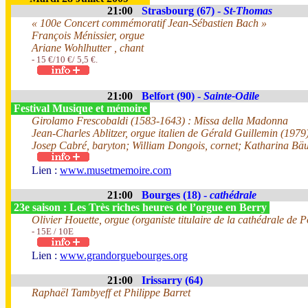
21:00
Strasbourg (67) -
St-Thomas
« 100e Concert commémoratif Jean-Sébastien Bach »
François Ménissier, orgue
Ariane Wohlhutter , chant
- 15 €/10 €/ 5,5 €.
21:00
Belfort (90) -
Sainte-Odile
Festival Musique et mémoire
Girolamo Frescobaldi (1583-1643) : Missa della Madonna
Jean-Charles Ablitzer, orgue italien de Gérald Guillemin (1979
Josep Cabré, baryton; William Dongois, cornet; Katharina Bä
Lien :
www.musetmemoire.com
21:00
Bourges (18) -
cathédrale
23e saison : Les Très riches heures de l’orgue en Berry
Olivier Houette, orgue (organiste titulaire de la cathédrale de Po
- 15E / 10E
Lien :
www.grandorguebourges.org
21:00
Irissarry (64)
Raphaël Tambyeff et Philippe Barret