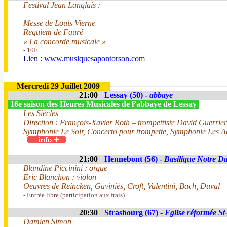
Festival Jean Langlais :
Messe de Louis Vierne
Requiem de Fauré
« La concorde musicale »
- 10E
Lien :
www.musiquesapontorson.com
Mercredi 29 Juillet 2009
21:00
Lessay (50) -
abbaye
16e saison des Heures Musicales de l’abbaye de Lessay
Les Siècles
Direction : François-Xavier Roth – trompettiste David Guerrier
Symphonie Le Soir, Concerto pour trompette, Symphonie Les 
21:00
Hennebont (56) -
Basilique Notre D
Blandine Piccinini : orgue
Eric Blanchon : violon
Oeuvres de Reincken, Gaviniès, Croft, Valentini, Bach, Duval
- Entrée libre (participation aux frais)
20:30
Strasbourg (67) -
Eglise réformée St
Damien Simon