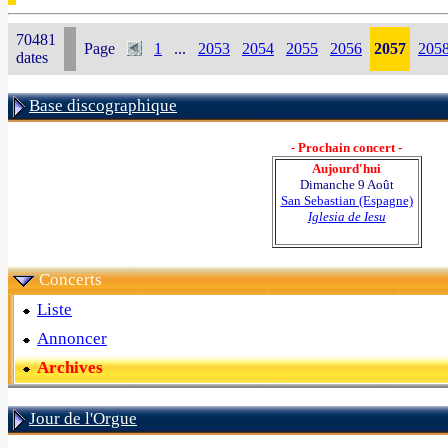
70481
Page
1
...
2053
2054
2055
2056
2057
205
dates
Base discographique
- Prochain concert -
Aujourd'hui
Dimanche 9 Août
San Sebastian (Espagne)
Iglesia de Iesu
Concerts
Liste
Annoncer
Archives
Jour de l'Orgue