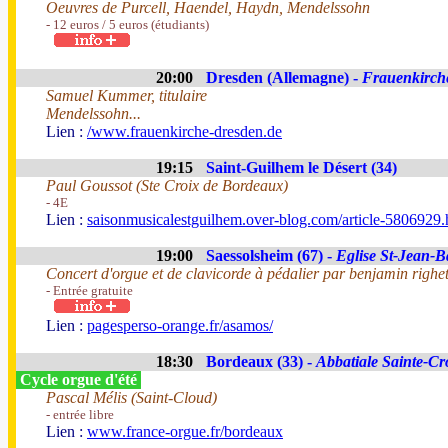
Oeuvres de Purcell, Haendel, Haydn, Mendelssohn
- 12 euros / 5 euros (étudiants)
20:00
Dresden (Allemagne) -
Frauenkirch
Samuel Kummer, titulaire
Mendelssohn...
Lien :
/www.frauenkirche-dresden.de
19:15
Saint-Guilhem le Désert (34)
Paul Goussot (Ste Croix de Bordeaux)
- 4E
Lien :
saisonmusicalestguilhem.over-blog.com/article-5806929.
19:00
Saessolsheim (67) -
Eglise St-Jean-Ba
Concert d'orgue et de clavicorde à pédalier par benjamin righe
- Entrée gratuite
Lien :
pagesperso-orange.fr/asamos/
18:30
Bordeaux (33) -
Abbatiale Sainte-Cr
Cycle orgue d'été
Pascal Mélis (Saint-Cloud)
- entrée libre
Lien :
www.france-orgue.fr/bordeaux