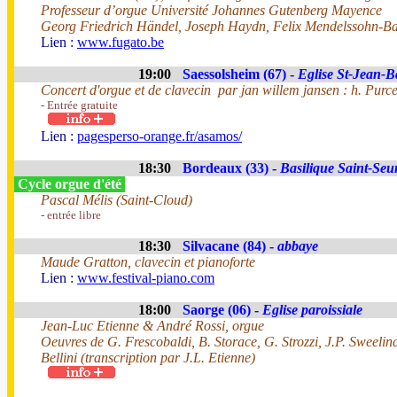
Professeur d’orgue Université Johannes Gutenberg Mayence
Georg Friedrich Händel, Joseph Haydn, Felix Mendelssohn-Ba
Lien :
www.fugato.be
19:00
Saessolsheim (67) -
Eglise St-Jean-Ba
Concert d'orgue et de clavecin par jan willem jansen : h. Purce
- Entrée gratuite
Lien :
pagesperso-orange.fr/asamos/
18:30
Bordeaux (33) -
Basilique Saint-Seu
Cycle orgue d'été
Pascal Mélis (Saint-Cloud)
- entrée libre
18:30
Silvacane (84) -
abbaye
Maude Gratton, clavecin et pianoforte
Lien :
www.festival-piano.com
18:00
Saorge (06) -
Eglise paroissiale
Jean-Luc Etienne & André Rossi, orgue
Oeuvres de G. Frescobaldi, B. Storace, G. Strozzi, J.P. Sweeli
Bellini (transcription par J.L. Etienne)