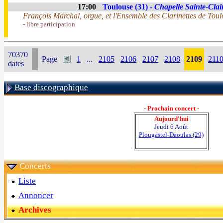
17:00
Toulouse (31) -
Chapelle Sainte-Clai
François Marchal, orgue, et l'Ensemble des Clarinettes de Toulo
- libre participation
70370
Page
1
...
2105
2106
2107
2108
2109
211
dates
Base discographique
- Prochain concert -
Aujourd'hui
Jeudi 6 Août
Plougastel-Daoulas (29)
Concerts
Liste
Annoncer
Archives