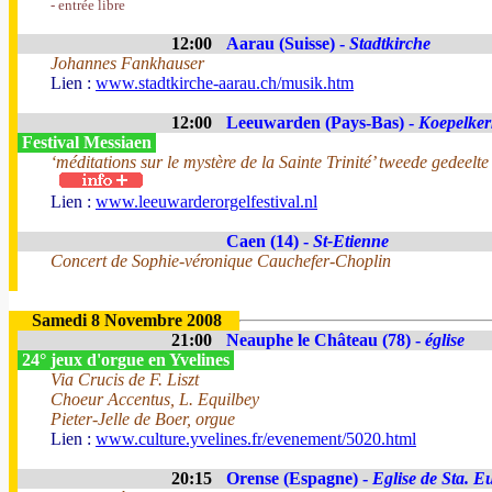
- entrée libre
12:00
Aarau (Suisse) -
Stadtkirche
Johannes Fankhauser
Lien :
www.stadtkirche-aarau.ch/musik.htm
12:00
Leeuwarden (Pays-Bas) -
Koepelker
Festival Messiaen
‘méditations sur le mystère de la Sainte Trinité’ tweede gedeelt
Lien :
www.leeuwarderorgelfestival.nl
Caen (14) -
St-Etienne
Concert de Sophie-véronique Cauchefer-Choplin
Samedi 8 Novembre 2008
21:00
Neauphe le Château (78) -
église
24° jeux d'orgue en Yvelines
Via Crucis de F. Liszt
Choeur Accentus, L. Equilbey
Pieter-Jelle de Boer, orgue
Lien :
www.culture.yvelines.fr/evenement/5020.html
20:15
Orense (Espagne) -
Eglise de Sta. E