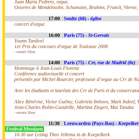
Juan María Pedrero, orgue.
Oeuvres de Mendelssohn, Schumann, Brahms, Franck, Vierne, 
17:00
Soultz (68) -
église
concert d'orgue
16:00
Paris (75) -
St-Gervais
Yoann Tardivel
1er Prix du concours d'orgue de Toulouse 2008
- entrée libre
14:00
Paris (75) -
Crr, rue de Madrid (8e)
Hommage à Jean-Louis Florentz
Conférence audiovisuelle et concert
présentés par Michel Bourcier, professeur d’orgue au Crr de N
Avec les étudiants et lauréats des Crr de Paris et du conservat
Alice Bénévise, Victor Guémy, Gabriela Imhoos, Mark Indorf, Ve
Jean-Charles Robin-Gandrille, Martina Ziegert, Mai Tanaka
- entrée libre
11:30
Leeuwarden (Pays-Bas) -
Koepelker
Festival Messiaen
10.30 uur Lezing Theo Jellema in de Koepelkerk