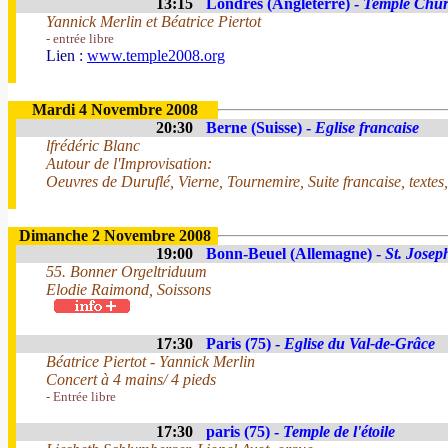
13:15
Londres (Angleterre) -
Temple Chu
Yannick Merlin et Béatrice Piertot
- entrée libre
Lien :
www.temple2008.org
Mardi 4 Novembre 2008
20:30
Berne (Suisse) -
Eglise francaise
lfrédéric Blanc
Autour de l'Improvisation:
Oeuvres de Duruflé, Vierne, Tournemire, Suite francaise, texte
Dimanche 2 Novembre 2008
19:00
Bonn-Beuel (Allemagne) -
St. Josep
55. Bonner Orgeltriduum
Elodie Raimond, Soissons
17:30
Paris (75) -
Eglise du Val-de-Grâce
Béatrice Piertot - Yannick Merlin
Concert à 4 mains/ 4 pieds
- Entrée libre
17:30
paris (75) -
Temple de l'étoile