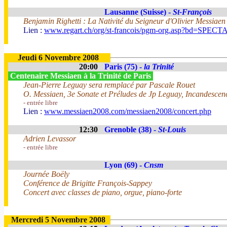
Lausanne (Suisse) -
St-François
Benjamin Righetti : La Nativité du Seigneur d'Olivier Messiaen
Lien :
www.regart.ch/org/st-francois/pgm-org.asp?bd=SPE
Jeudi 6 Novembre 2008
20:00
Paris (75) -
la Trinité
Centenaire Messiaen à la Trinité de Paris
Jean-Pierre Leguay sera remplacé par Pascale Rouet
O. Messiaen, 3e Sonate et Préludes de Jp Leguay, Incandescenc
- entrée libre
Lien :
www.messiaen2008.com/messiaen2008/concert.php
12:30
Grenoble (38) -
St-Louis
Adrien Levassor
- entrée libre
Lyon (69) -
Cnsm
Journée Boëly
Conférence de Brigitte François-Sappey
Concert avec classes de piano, orgue, piano-forte
Mercredi 5 Novembre 2008