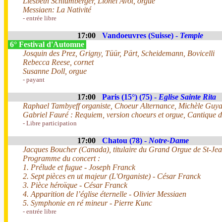
Liesbeth Schlumberger, Lionel Avot, orgue
Messiaen: La Nativité
- entrée libre
17:00
Vandoeuvres (Suisse) -
Temple
6° Festival d'Automne
Josquin des Prez, Grigny, Tüür, Pärt, Scheidemann, Bovicelli
Rebecca Reese, cornet
Susanne Doll, orgue
- payant
17:00
Paris (15°) (75) -
Eglise Sainte Rita
Raphael Tambyeff organiste, Choeur Alternance, Michèle Guyar
Gabriel Fauré : Requiem, version choeurs et orgue, Cantique 
- Libre participation
17:00
Chatou (78) -
Notre-Dame
Jacques Boucher (Canada), titulaire du Grand Orgue de St-Jea
Programme du concert :
1. Prélude et fugue - Joseph Franck
2. Sept pièces en ut majeur (L'Organiste) - César Franck
3. Pièce héroïque - César Franck
4. Apparition de l’église éternelle - Olivier Messiaen
5. Symphonie en ré mineur - Pierre Kunc
- entrée libre