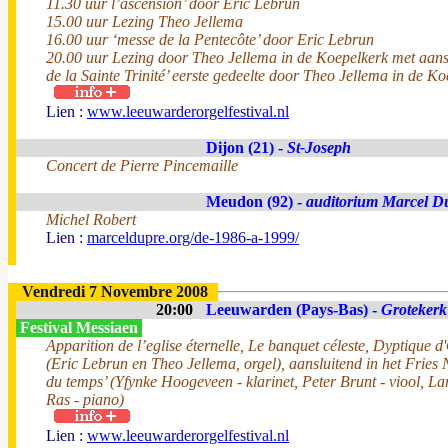
11.30 uur l’ascension’ door Eric Lebrun
15.00 uur Lezing Theo Jellema
16.00 uur ‘messe de la Pentecôte’ door Eric Lebrun
20.00 uur Lezing door Theo Jellema in de Koepelkerk met aansl
de la Sainte Trinité’ eerste gedeelte door Theo Jellema in de K
Lien :
www.leeuwarderorgelfestival.nl
Dijon (21) -
St-Joseph
Concert de Pierre Pincemaille
Meudon (92) -
auditorium Marcel D
Michel Robert
Lien :
marceldupre.org/de-1986-a-1999/
Vendredi 7 Novembre 2008
20:00
Leeuwarden (Pays-Bas) -
Grotekerk
Festival Messiaen
Apparition de l’eglise éternelle, Le banquet céleste, Dyptique 
(Eric Lebrun en Theo Jellema, orgel), aansluitend in het Frie
du temps’ (Yfynke Hoogeveen - klarinet, Peter Brunt - viool, La
Ras - piano)
Lien :
www.leeuwarderorgelfestival.nl