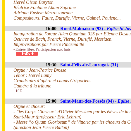
Hervé Oleon Baryton
Béatrice Fontaine Allam Soprane
Adriana Epstein Mezzo soprane
Compositeurs: Faure, Durufle, Vierne, Calmel, Poulenc...
16:00
Rueil-Malmaison (92) -
Eglise St Jo
Inauguration de l'orgue Allen Quantum 325 par Etienne Desaux
Oeuvres de Bach, Franck, Vierne, Duruflé, Messiaen.
Improvisations par Pierre Pincemaille
- Entrée libre. Participation aux frais
15:30
Saint-Félix-de-Lauragais (31)
Orgue : Jean-Patrice Brosse
Ténor : Hervé Lamy
Grands airs d’opéra et chants Grégoriens
Caméra à la tribune
- 10E
15:00
Saint-Maur-des-Fossés (94) -
Eglise 
Orgue et choeur:
- ”les Corps Glorieux” d'Olivier Messiaen par les élèves de la 
Saint-Maur (professeur Eric Lebrun)
- Messe ”o Quam Gloriosum” de Vittoria par les choeurs du C
(direction Jean-Pierre Ballon)