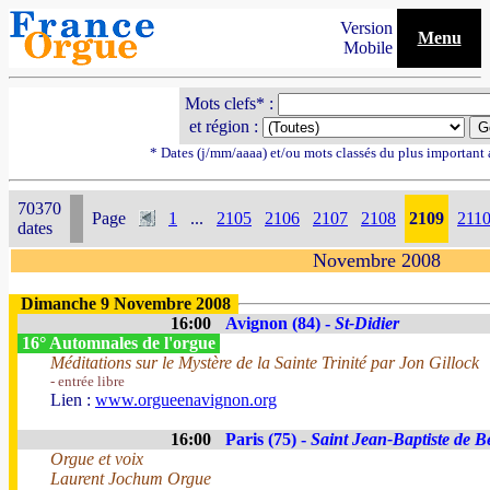
Version
Menu
Mobile
Mots clefs* :
et région :
* Dates (j/mm/aaaa) et/ou mots classés du plus important
70370
Page
1
...
2105
2106
2107
2108
2109
211
dates
Novembre 2008
Dimanche 9 Novembre 2008
16:00
Avignon (84) -
St-Didier
16° Automnales de l'orgue
Méditations sur le Mystère de la Sainte Trinité par Jon Gillock
- entrée libre
Lien :
www.orgueenavignon.org
16:00
Paris (75) -
Saint Jean-Baptiste de Be
Orgue et voix
Laurent Jochum Orgue