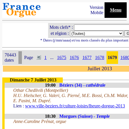
Version
Menu
Mobile
Mots clefs* :
et région :
* Dates (j/mm/aaaa) et/ou mots classés du plus importan
70443
Page
1
...
1675
1676
1677
1678
1679
168
dates
Juillet 2013
Dimanche 7 Juillet 2013
19:00
Béziers (34) -
cathédrale
Othar Chedlivili (Montpellier)
H.U. Hielscher, G. Valeri, G. Pierné, M.E. Bossi, Ch.M. Widor,
E. Pasini, M. Dupré.
Lien :
www.ville-beziers.fr/culture-loisirs/lheure-dorgue-2013
18:30
Morgues (Suisse) -
Temple
Anne-Caroline Prénat, orgue