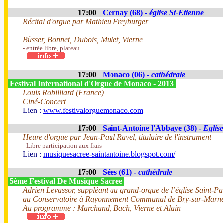
17:00
Cernay (68) -
église St-Etienne
Récital d'orgue par Mathieu Freyburger
Büsser, Bonnet, Dubois, Mulet, Vierne
- entrée libre, plateau
17:00
Monaco (06) -
cathédrale
Festival International d'Orgue de Monaco - 2013
Louis Robilliard (France)
Ciné-Concert
Lien :
www.festivalorguemonaco.com
17:00
Saint-Antoine l'Abbaye (38) -
Eglise
Heure d'orgue par Jean-Paul Ravel, titulaire de l'instrument
- Libre participation aux frais
Lien :
musiquesacree-saintantoine.blogspot.com/
17:00
Sées (61) -
cathédrale
5ème Festival De Musique Sacree
Adrien Levassor, suppléant au grand-orgue de l’église Saint-Pau
au Conservatoire à Rayonnement Communal de Bry-sur-Marne
Au programme : Marchand, Bach, Vierne et Alain