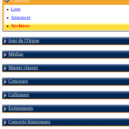
Concerts
Liste
Annoncer
Archives
Jour de l'Orgue
Médias
Master classes
Concours
Colloques
Evénements
Concerts historiques