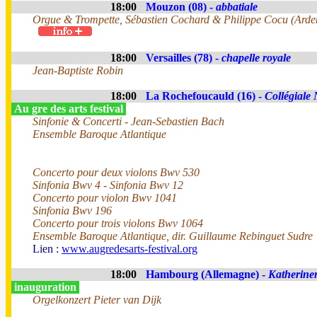
18:00
Mouzon (08) -
abbatiale
Orgue & Trompette, Sébastien Cochard & Philippe Cocu (Arde
18:00
Versailles (78) -
chapelle royale
Jean-Baptiste Robin
18:00
La Rochefoucauld (16) -
Collégiale
Au gre des arts festival
Sinfonie & Concerti - Jean-Sebastien Bach
Ensemble Baroque Atlantique
Concerto pour deux violons Bwv 530
Sinfonia Bwv 4 - Sinfonia Bwv 12
Concerto pour violon Bwv 1041
Sinfonia Bwv 196
Concerto pour trois violons Bwv 1064
Ensemble Baroque Atlantique, dir. Guillaume Rebinguet Sudre
Lien :
www.augredesarts-festival.org
18:00
Hambourg (Allemagne) -
Katherine
inauguration
Orgelkonzert Pieter van Dijk