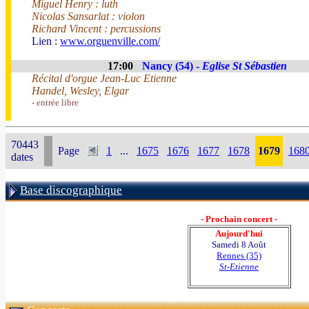
Miguel Henry : luth
Nicolas Sansarlat : violon
Richard Vincent : percussions
Lien :
www.orguenville.com/
17:00
Nancy (54) -
Eglise St Sébastien
Récital d'orgue Jean-Luc Etienne
Handel, Wesley, Elgar
- entrée libre
70443
Page
1
...
1675
1676
1677
1678
1679
168
dates
Base discographique
- Prochain concert -
Aujourd'hui
Samedi 8 Août
Rennes (35)
St-Etienne