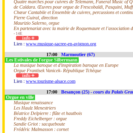
Quatre marches pour cuivres de Telemann, Funeral Music of Q
de Caldara. Œuvres pour orgue de Frescobaldi, Pasquini, Muffa
Chœur Cantabile et Ensemble de cuivres, percussions et contin
Pierre Guiral, direction
Maurizio Salerno, orgue
En partenariat avec la mairie de Roquemaure et l’association
- 14E
Lien :
www.musique-sacree-en-avignon.org
17:00
Marmoutier (67)
Les Estivales de l'orgue Silbermann
La musique baroque et d'inspiration baroque en Europe
Orgue Frantisek Vanicek- République Tchèque
Lien :
www.tourisme-alsace.com
17:00
Besançon (25) -
cours du Palais Gra
Orgue en ville
Musique renaissance
Les Haulz Menestriers
Béatrice Delpierre : flûte et hautbois
Freddy Eichelberger : orgue
Sandie Griot : sacqueboute
Frédéric Malmasson : cornet