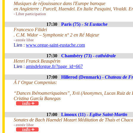
Musiques de réjouissance dans l'Europe baroque
en Angleterre : Purcell, Haendel. En Italie Pasquini, Vivaldi. 
- Libre participation
17:30
Paris (75) -
St Eustache
Francesco Filidei
. C.M. Widor – Symphonie n° 2 en Ré Majeur
- entrée libre
Lien :
www.orgue-saint-eustache.com
17:30
Chambéry (73) -
cathédrale
Henri Franck Beaupérin
Lien :
amisdelorgue.fr/?page_id=667
17:00
Hillerod (Denmark) -
Chateau de Fr
Á l' Orgue Compenius:
“Dances Ibéroameriquaines”, Xvii (Anonymes, Lucas Ruiz de 
Cristina García Banegas
17:00
Limoux (11) -
Eglise Saint-Martin
Sonates de Bach Haendel Mozart Méditation de Thaïs et Chacon
- entrée libre