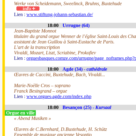
Werke von Scheidemann, Sweelinck, Bruhns, Buxtehude
Lien :
www.stiftung-johann-sebastian.de/
18:00
Urrugne (64)
Jean-Baptiste Monnot
titulaire du grand orgue Wenner de l’église Saint-Louis des Ch
assistant de Jean Guillou à Saint-Eustache de Paris.
L’art de la transcription
Vivaldi, Mozart, Liszt, Scriabine, Prokofiev
Lien :
orguesbasques.comze.com/urrugne/page_noframes.php?
18:00
Agde (34) -
cathédrale
Œuvres de Caccini, Buxtehude, Bach, Vivaldi...
Marie-Noëlle Cros – soprano
Franck Besingrand – orgue
Lien :
www.orgues-agde.com/index.php
18:00
Besançon (25) -
Kursaal
Orgue en ville
« Abend Musiken »
Œuvres de C.Bernhard, D.Buxtehude, H. Schütz
Ensemble de musique ancienne Vesontio