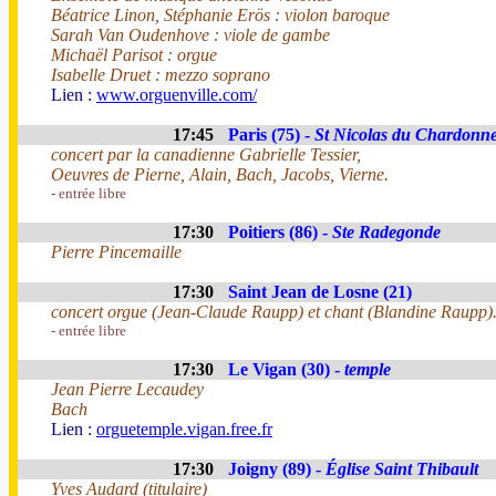
Béatrice Linon, Stéphanie Erös : violon baroque
Sarah Van Oudenhove : viole de gambe
Michaël Parisot : orgue
Isabelle Druet : mezzo soprano
Lien :
www.orguenville.com/
17:45
Paris (75) -
St Nicolas du Chardonne
concert par la canadienne Gabrielle Tessier,
Oeuvres de Pierne, Alain, Bach, Jacobs, Vierne.
- entrée libre
17:30
Poitiers (86) -
Ste Radegonde
Pierre Pincemaille
17:30
Saint Jean de Losne (21)
concert orgue (Jean-Claude Raupp) et chant (Blandine Raupp
- entrée libre
17:30
Le Vigan (30) -
temple
Jean Pierre Lecaudey
Bach
Lien :
orguetemple.vigan.free.fr
17:30
Joigny (89) -
Église Saint Thibault
Yves Audard (titulaire)