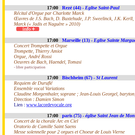
17:00
Rezé (44) -
Eglise Saint-Paul
Récital d'Orgue par Charlotte Marck
Œuvres de J.S. Bach, D. Buxtehude, J.P. Sweelinck, J.K. Kerll,
Marck (« Jadis et Naguère » 2010)
17:00
Marseille (13) -
Eglise Sainte Margue
Concert Trompette et Orgue
Trompette, Thierry Amiot
Orgue, André Rossi
Oeuvres de Bach, Haendel, Tomasi
- libre participation
17:00
Bischheim (67) -
St Laurent
Requiem de Duruflé
Ensemble vocal Variations
Claudine Morgenthaler, soprane ; Jean-Louis Georgel, baryto
Direction : Damien Simon
Lien :
www.lacordevocale.org
17:00
paris (75) -
église Saint Jean de Mon
Concert de la chorale Arc en Ciel
Oratorio de Camille Saint Saens
Messe solennelle pour 2 orgues et Choeur de Louis Vierne