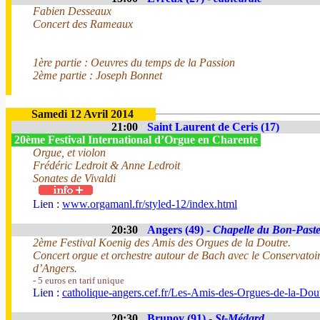
Fabien Desseaux
Concert des Rameaux
1ère partie : Oeuvres du temps de la Passion
2ème partie : Joseph Bonnet
Samedi 12 Avril 2014
21:00
Saint Laurent de Ceris (17)
20ème Festival International d’Orgue en Charente
Orgue, et violon
Frédéric Ledroit & Anne Ledroit
Sonates de Vivaldi
Lien :
www.orgamanl.fr/styled-12/index.html
20:30
Angers (49) -
Chapelle du Bon-Past
2ème Festival Koenig des Amis des Orgues de la Doutre.
Concert orgue et orchestre autour de Bach avec le Conservato
d’Angers.
- 5 euros en tarif unique
Lien :
catholique-angers.cef.fr/Les-Amis-des-Orgues-de-la-Dou
20:30
Brunoy (91) -
St-Médard