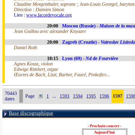
Claudine Morgenthaler, soprane ; Jean-Louis Georgel, baryto
Direction : Damien Simon
Lien :
www.lacordevocale.org
20:00
Moscou (Russie) -
Maison de la mus
Jean Guillou avec alexander Knyazev
20:00
Zagreb (Croatie) -
Vatroslav Lisinsk
Daniel Roth
18:15
Lyon (69) -
Nd de Fourvière
Agnes Kosza, violon
Edwige Rimbert, orgue
Œuvres de Bach, Liszt, Barber, Fauré, Prokofiev...
70443
Page
1
...
1593
1594
1595
1596
1597
159
dates
Base discographique
- Prochain concert -
Aujourd'hui