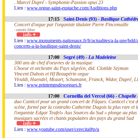
. Marcel Dupré - Symphonie-Passion opus 23
Lien :
www.orgue-saint-eustache.com/Auditions.php
17:15
Saint-Denis (93) -
Basilique Cathédr
Concert d'orgue par l'organiste titulaire Pierre Pincemaille
- entrée libre
Lien :
www.monuments-nationaux.fr/fr/actualites/a-la-une/bdd
concerts-a-la-basilique-saint-denis/
17:00
Segré (49) -
La Madeleine
300 ans de chef d'oeuvres de la musique
Choeur et orchestre du Pays ségréen, did. Clotilde Szyman
Vincent Dubois et Hf Beaupérin orgue
Vivaldi, Haendel, Mozart, Schumann, Franck, Widor, Dupré, Li
Lien :
www.printempsdesorgues.fr
17:00
Corneilla del Vercol (66) -
Chapelle
duo Canticel pour un grand concert de Pâques. Canticel c'est 
scène, formé par la contralto Catherine Dagois la plus rare et 
l'organiste Edgar Teufel« Aux Sources du Sud » plonge au plus
musiques sacrées et chants populaires des pays du grand Sud
Lien :
www.youtube.com/user/cerecital#p/u