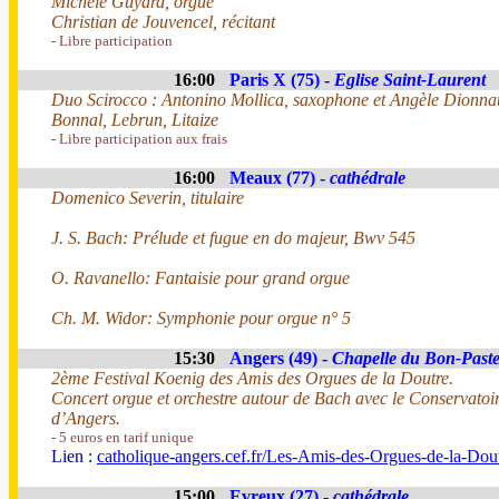
Michèle Guyard, orgue
Christian de Jouvencel, récitant
- Libre participation
16:00
Paris X (75) -
Eglise Saint-Laurent
Duo Scirocco : Antonino Mollica, saxophone et Angèle Dionnau
Bonnal, Lebrun, Litaize
- Libre participation aux frais
16:00
Meaux (77) -
cathédrale
Domenico Severin, titulaire
J. S. Bach: Prélude et fugue en do majeur, Bwv 545
O. Ravanello: Fantaisie pour grand orgue
Ch. M. Widor: Symphonie pour orgue n° 5
15:30
Angers (49) -
Chapelle du Bon-Past
2ème Festival Koenig des Amis des Orgues de la Doutre.
Concert orgue et orchestre autour de Bach avec le Conservato
d’Angers.
- 5 euros en tarif unique
Lien :
catholique-angers.cef.fr/Les-Amis-des-Orgues-de-la-Dou
15:00
Evreux (27) -
cathédrale