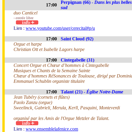
Perpignan (66) -
Dans les plus belle
17:00
sud
duo Canticel
- entrée libre
Lien :
www.youtube.com/user/cerecital#p/u
17:00
Saint Cloud (92)
Orgue et harpe
Christian Ott et Isabelle Lagors harpe
17:00
Cintegabelle (31)
Concert Orgue et Chœur d’hommes à Cintegabelle
Musiques et Chants de la Semaine Sainte
Chœur d’hommes RéSonances de Toulouse, dirigé par Domini
Emmanuel Schublin organiste titulaire
17:00
Talant (21) -
Église Notre-Dame
Jean Tubéry (cornets et flûtes)
Paolo Zanzu (orgue)
Sweelinck, Gabrieli, Merula, Kerll, Pasquini, Monteverdi
organisé par les Amis de l'Orgue Metzler de Talant.
Lien :
www.ensemblelafenice.com