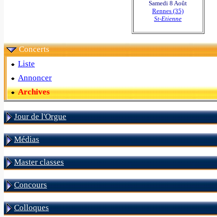
Samedi 8 Août
Rennes (35)
St-Etienne
Concerts
Liste
Annoncer
Archives
Jour de l'Orgue
Médias
Master classes
Concours
Colloques