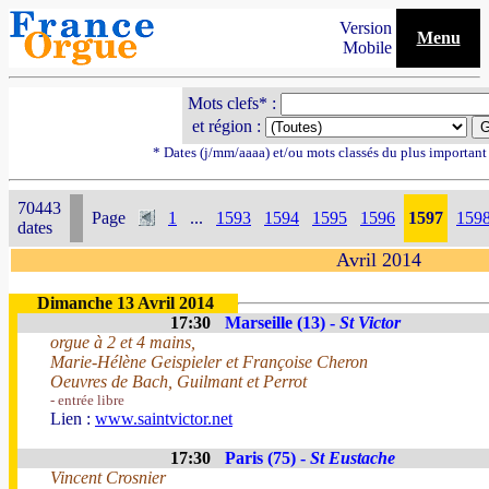
Version
Menu
Mobile
Mots clefs* :
et région :
* Dates (j/mm/aaaa) et/ou mots classés du plus importan
70443
Page
1
...
1593
1594
1595
1596
1597
159
dates
Avril 2014
Dimanche 13 Avril 2014
17:30
Marseille (13) -
St Victor
orgue à 2 et 4 mains,
Marie-Hélène Geispieler et Françoise Cheron
Oeuvres de Bach, Guilmant et Perrot
- entrée libre
Lien :
www.saintvictor.net
17:30
Paris (75) -
St Eustache
Vincent Crosnier