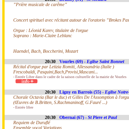
”Prière musicale de carême”
Concert spirituel avec récitant autour de l'oratorio ”Brokes 
Orgue : Léonid Karev, titulaire de l'orgue
Soprano : Marie-Claire Leblanc
Haendel, Bach, Boccherini, Mozart
20:30
Vourles (69) -
Eglise Saint Bonnet
Récital d'orgue par Letizia Romiti, Allessandria (Italie )
Frescobaldi, Pasquini,Bach,Provisi,Mascani...
- Entrée Libre dans le cadre de la saison culturelle de la mairie de Vourles
20:30
Ligny en Barrois (55) -
Eglise Notr
Chorale Octavia (Bar le duc) et Gilles De l'Assomption à l'orgu
(Œuvres de B.Britten, S.Rachmaninoff, G.Fauré ...)
- Entrée libre
20:30
Obernai (67) -
St Piere et Paul
Requiem de Duruflé
Ensemble vocal Variations