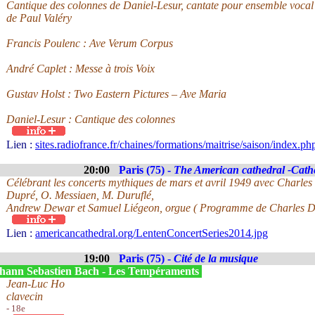
Cantique des colonnes de Daniel-Lesur, cantate pour ensemble vocal
de Paul Valéry
Francis Poulenc : Ave Verum Corpus
André Caplet : Messe à trois Voix
Gustav Holst : Two Eastern Pictures – Ave Maria
Daniel-Lesur : Cantique des colonnes
Lien :
sites.radiofrance.fr/chaines/formations/maitrise/saison/index
20:00
Paris (75) -
The American cathedral -Cath
Célébrant les concerts mythiques de mars et avril 1949 avec Charles 
Dupré, O. Messiaen, M. Duruflé,
Andrew Dewar et Samuel Liégeon, orgue ( Programme de Charles D
Lien :
americancathedral.org/LentenConcertSeries2014.jpg
19:00
Paris (75) -
Cité de la musique
hann Sebastien Bach - Les Tempéraments
Jean-Luc Ho
clavecin
- 18e