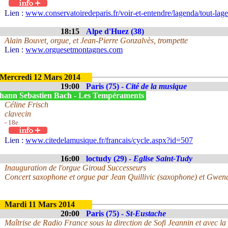
Lien :
www.conservatoiredeparis.fr/voir-et-entendre/lagenda/tout-lage
18:15
Alpe d'Huez (38)
Alain Bouvet, orgue, et Jean-Pierre Gonzalvès, trompette
Lien :
www.orguesetmontagnes.com
Mercredi 12 Mars 2014
19:00
Paris (75) -
Cité de la musique
hann Sebastien Bach - Les Tempéraments
Céline Frisch
clavecin
- 18e
Lien :
www.citedelamusique.fr/francais/cycle.aspx?id=507
16:00
loctudy (29) -
Eglise Saint-Tudy
Inauguration de l'orgue Giroud Successeurs
Concert saxophone et orgue par Jean Quillivic (saxophone) et Gwena
Mardi 11 Mars 2014
20:00
Paris (75) -
St-Eustache
Maîtrise de Radio France sous la direction de Sofi Jeannin et avec la 