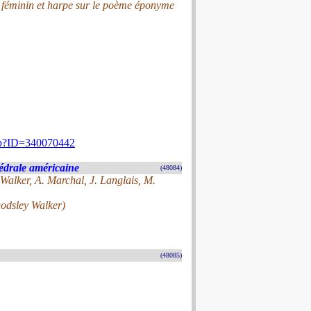
 féminin et harpe sur le poème éponyme
.php?ID=340070442
édrale américaine
(48084)
Walker, A. Marchal, J. Langlais, M.
odsley Walker)
(48085)