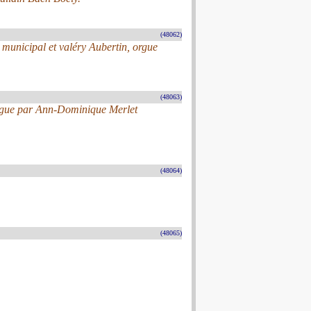
(48062)
 municipal et valéry Aubertin, orgue
(48063)
rgue par Ann-Dominique Merlet
(48064)
(48065)