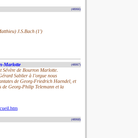
(48066)
atthieu) J.S.Bach (1')
n-Marlotte
(48067)
nt Sévère de Bourron Marlotte.
érard Sablier à l’orgue nous
cantates de Georg-Friedrich Haendel, et
s de Georg-Philip Telemann et la
cueil.htm
(48068)