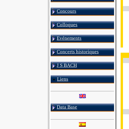
Concours
Colloques
Evénements
Concerts historiques
J S BACH
Liens
Data Base