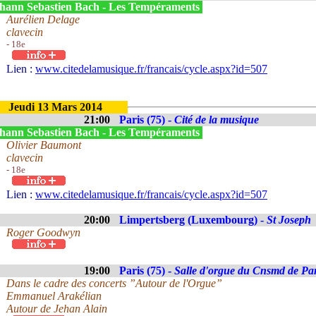
hann Sebastien Bach - Les Tempéraments
Aurélien Delage
clavecin
- 18e
Lien :
www.citedelamusique.fr/francais/cycle.aspx?id=507
Jeudi 13 Mars 2014
21:00
Paris (75) -
Cité de la musique
hann Sebastien Bach - Les Tempéraments
Olivier Baumont
clavecin
- 18e
Lien :
www.citedelamusique.fr/francais/cycle.aspx?id=507
20:00
Limpertsberg (Luxembourg) -
St Joseph
Roger Goodwyn
19:00
Paris (75) -
Salle d'orgue du Cnsmd de Par
Dans le cadre des concerts ”Autour de l'Orgue”
Emmanuel Arakélian
Autour de Jehan Alain