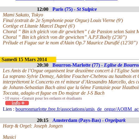
12:00
Paris (75) -
St Sulpice
Mami Sakato, Tokyo
Final (extrait de 2e Symphonie pour Orgue) Louis Vierne (9')
Cortège et Litanie Marcel Dupré (6')
Choral ” Bin ich gleich von dir gewichen” ( de Passion selon Saint M
Choral ” Bin ich gleich von dir gewichen” A.P.F.Boëly (2'30”)
Prélude et Fugue sur le nom d'Alain Op.7 Maurice Duruflé (12'30”)
Samedi 15 Mars 2014
20:30
Bourron-Marlotte (77) -
Eglise de Bourro
Les Amis de l’Orgue organisent leur deuxième concert à l’Eglise Sai
La soprano Sylvie Demay, Adeline Foucher-Chebrou au hautbois et G
interprèteront le Concerto en ré mineur d’Alessandro Marcello, des 
de Johann-Sebastian Bach ainsi que la 6éme Fantaisie pour Hautboi
Toccata, adagio et fugue en Do majeur de J-S Bach
- 10 euros - Gratuit pour les enfants et étudiants
Lien :
bourronmarlotte.free.fr/associations/amis_de_orgue/AOBM_ac
20:15
Amsterdam (Pays-Bas) -
Orgelpark
Harp & Orgel: Joseph Jongen
Musici