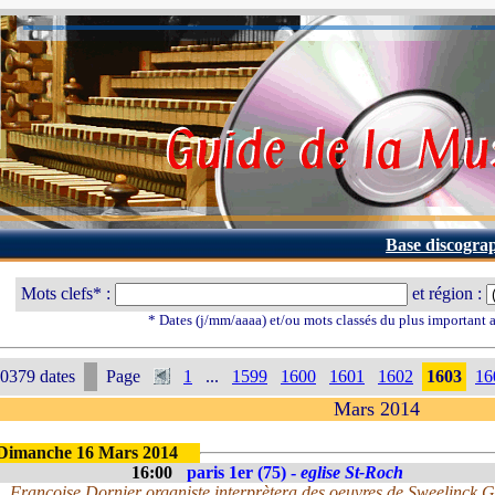
Base discogra
Mots clefs* :
et région :
* Dates (j/mm/aaaa) et/ou mots classés du plus important
0379 dates
Page
1
...
1599
1600
1601
1602
1603
16
Mars 2014
Dimanche 16 Mars 2014
16:00
paris 1er (75) -
eglise St-Roch
Françoise Dornier organiste interprètera des oeuvres de Sweelinck G