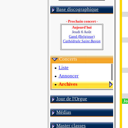
Base discographique
- Prochain concert -
Aujourd'hui
Jeudi 6 Août
Gand (Belgique)
Cathédrale Saint Bavon
Concerts
Liste
Annoncer
Archives
Jour de l'Orgue
Jo
Médias
Master classes