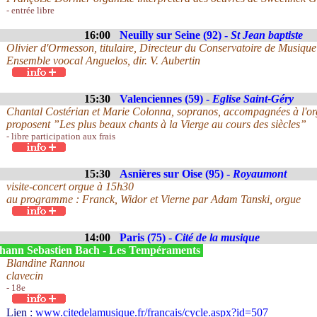
- entrée libre
16:00
Neuilly sur Seine (92) -
St Jean baptiste
Olivier d'Ormesson, titulaire, Directeur du Conservatoire de Musique
Ensemble voocal Anguelos, dir. V. Aubertin
15:30
Valenciennes (59) -
Eglise Saint-Géry
Chantal Costérian et Marie Colonna, sopranos, accompagnées à l'o
proposent ”Les plus beaux chants à la Vierge au cours des siècles”
- libre participation aux frais
15:30
Asnières sur Oise (95) -
Royaumont
visite-concert orgue à 15h30
au programme : Franck, Widor et Vierne par Adam Tanski, orgue
14:00
Paris (75) -
Cité de la musique
hann Sebastien Bach - Les Tempéraments
Blandine Rannou
clavecin
- 18e
Lien :
www.citedelamusique.fr/francais/cycle.aspx?id=507