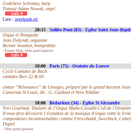
Godelieve Schrama, harp
Tomasz Adam Nowak, orgel
Lien :
orgelpark.nl/
20:15
Solliès-Pont (83) -
Eglise Saint Jean-Bapti
Orgue et Trompette
Jean Dekyndt, organiste
Bernar Soustrot, trompettiste
- Entrée libre, libre participation
18:00
Paris (75) -
Oratoire du Louvre
Cycle Cantates de Bach
cantates Bwv 22 & 60
chœur ”Résonance” de Limoges, préparé par le grand baryton Jean-
Camerata St Louis, dir . G. Guillard et Vera Nikitine
18:00
Bédarieux (34) -
Eglise St Alexandre
Yves Gourinat, Titulaire de l’Orgue Mutin-Cavaillé-Coll de l’Oratoi
Il nous fera découvrir l’évolution de la musique d’orgue entre le Xvi
compositeurs incontournables comme Frescobaldi, Sweelinck, Cabezo
Dupré.
- libre participation