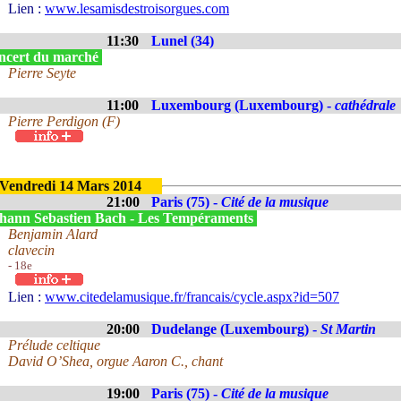
Lien :
www.lesamisdestroisorgues.com
11:30
Lunel (34)
ncert du marché
Pierre Seyte
11:00
Luxembourg (Luxembourg) -
cathédrale
Pierre Perdigon (F)
Vendredi 14 Mars 2014
21:00
Paris (75) -
Cité de la musique
hann Sebastien Bach - Les Tempéraments
Benjamin Alard
clavecin
- 18e
Lien :
www.citedelamusique.fr/francais/cycle.aspx?id=507
20:00
Dudelange (Luxembourg) -
St Martin
Prélude celtique
David O’Shea, orgue Aaron C., chant
19:00
Paris (75) -
Cité de la musique