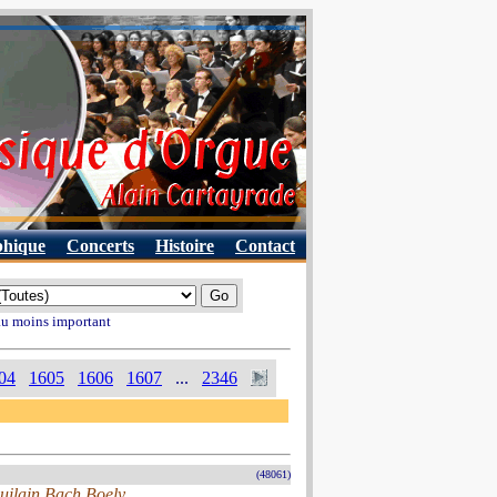
phique
Concerts
Histoire
Contact
 au moins important
04
1605
1606
1607
...
2346
(48061)
uilain Bach Boely.