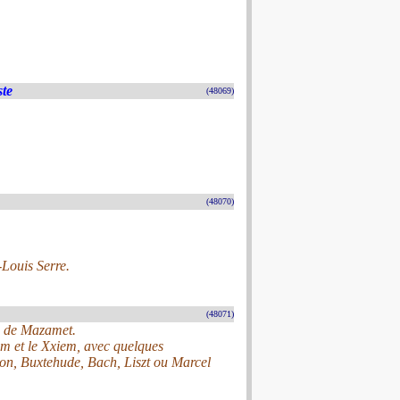
ste
(48069)
(48070)
Louis Serre.
(48071)
re de Mazamet.
iem et le Xxiem, avec quelques
n, Buxtehude, Bach, Liszt ou Marcel