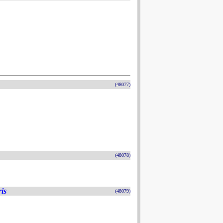
(48077)
(48078)
is
(48079)