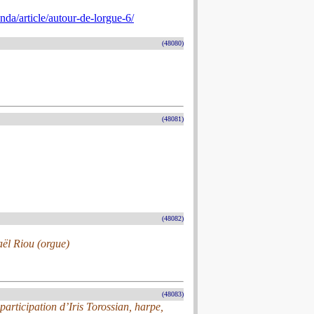
nda/article/autour-de-lorgue-6/
(48080)
(48081)
(48082)
ël Riou (orgue)
(48083)
participation d’Iris Torossian, harpe,