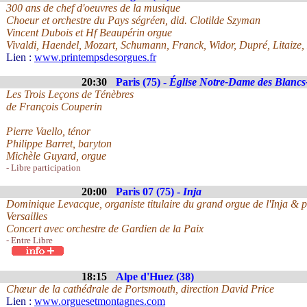
300 ans de chef d'oeuvres de la musique
Choeur et orchestre du Pays ségréen, did. Clotilde Szyman
Vincent Dubois et Hf Beaupérin orgue
Vivaldi, Haendel, Mozart, Schumann, Franck, Widor, Dupré, Litaize,
Lien :
www.printempsdesorgues.fr
20:30
Paris (75) -
Église Notre-Dame des Blanc
Les Trois Leçons de Ténèbres
de François Couperin
Pierre Vaello, ténor
Philippe Barret, baryton
Michèle Guyard, orgue
- Libre participation
20:00
Paris 07 (75) -
Inja
Dominique Levacque, organiste titulaire du grand orgue de l'Inja & p
Versailles
Concert avec orchestre de Gardien de la Paix
- Entre Libre
18:15
Alpe d'Huez (38)
Chœur de la cathédrale de Portsmouth, direction David Price
Lien :
www.orguesetmontagnes.com