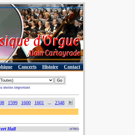
phique
Concerts
Histoire
Contact
 au moins important
98
1599
1600
1601
...
2348
ert Hall
(47881)