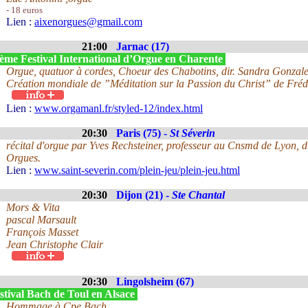
- 18 euros
Lien :
aixenorgues@gmail.com
21:00
Jarnac (17)
ème Festival International d’Orgue en Charente
Orgue, quatuor à cordes, Choeur des Chabotins, dir. Sandra Gonzal
Création mondiale de ”Méditation sur la Passion du Christ” de Fréd
Lien :
www.orgamanl.fr/styled-12/index.html
20:30
Paris (75) -
St Séverin
récital d'orgue par Yves Rechsteiner, professeur au Cnsmd de Lyon, di
Orgues.
Lien :
www.saint-severin.com/plein-jeu/plein-jeu.html
20:30
Dijon (21) -
Ste Chantal
Mors & Vita
pascal Marsault
François Masset
Jean Christophe Clair
20:30
Lingolsheim (67)
stival Bach de Toul en Alsace
Hommage à Cpe Bach