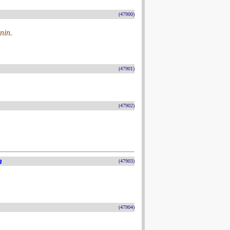
(47900)
nin.
(47901)
(47902)
n
(47903)
(47904)