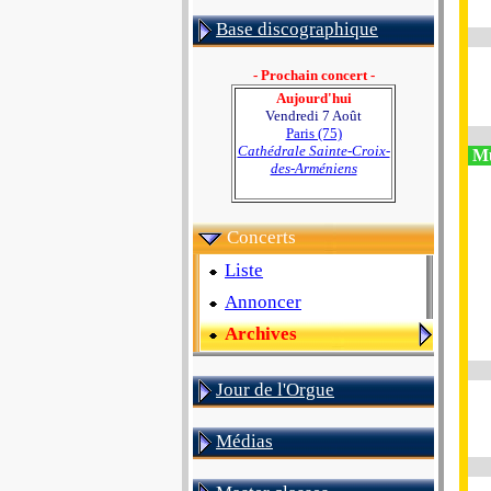
Base discographique
- Prochain concert -
Aujourd'hui
Vendredi 7 Août
Paris (75)
Cathédrale Sainte-Croix-
Mu
des-Arméniens
Concerts
Liste
Annoncer
Archives
Jour de l'Orgue
Médias