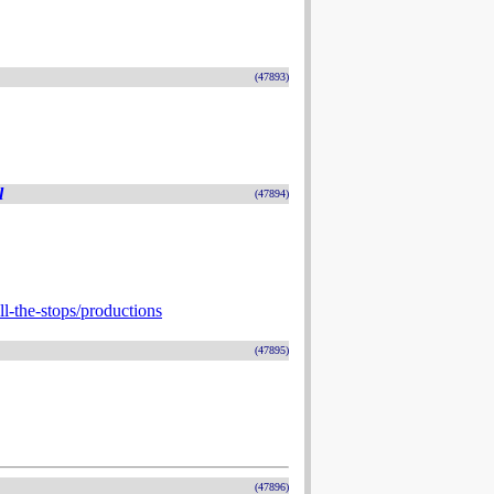
(47893)
l
(47894)
l-the-stops/productions
(47895)
(47896)