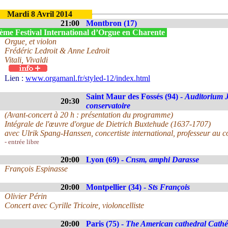
Mardi 8 Avril 2014
21:00
Montbron (17)
ème Festival International d’Orgue en Charente
Orgue, et violon
Frédéric Ledroit & Anne Ledroit
Vitali, Vivaldi
Lien :
www.orgamanl.fr/styled-12/index.html
Saint Maur des Fossés (94) -
Auditorium 
20:30
conservatoire
(Avant-concert à 20 h : présentation du programme)
Intégrale de l'œuvre d'orgue de Dietrich Buxtehude (1637-1707)
avec Ulrik Spang-Hanssen, concertiste international, professeur au
- entrée libre
20:00
Lyon (69) -
Cnsm, amphi Darasse
François Espinasse
20:00
Montpellier (34) -
Sts François
Olivier Périn
Concert avec Cyrille Tricoire, violoncelliste
20:00
Paris (75) -
The American cathedral Cathé