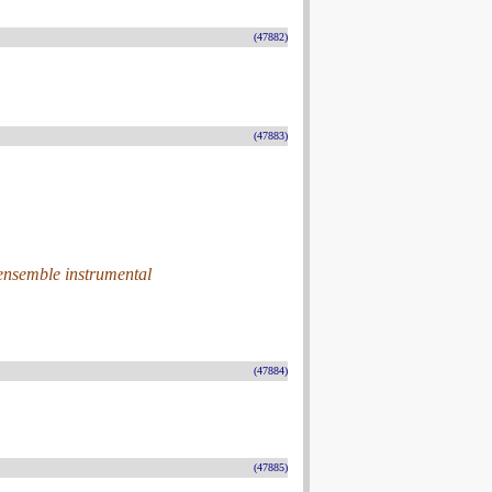
(47882)
(47883)
 ensemble instrumental
(47884)
(47885)