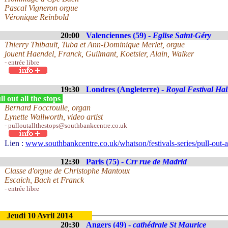
Pascal Vigneron orgue
Véronique Reinbold
20:00
Valenciennes (59) -
Eglise Saint-Géry
Thierry Thibault, Tuba et Ann-Dominique Merlet, orgue
jouent Haendel, Franck, Guilmant, Koetsier, Alain, Walker
- entrée libre
19:30
Londres (Angleterre) -
Royal Festival Hal
l out all the stops
Bernard Foccroulle, organ
Lynette Wallworth, video artist
- pulloutallthestops@southbankcentre.co.uk
Lien :
www.southbankcentre.co.uk/whatson/festivals-series/pull-out-al
12:30
Paris (75) -
Crr rue de Madrid
Classe d'orgue de Christophe Mantoux
Escaich, Bach et Franck
- entrée libre
Jeudi 10 Avril 2014
20:30
Angers (49) -
cathédrale St Maurice