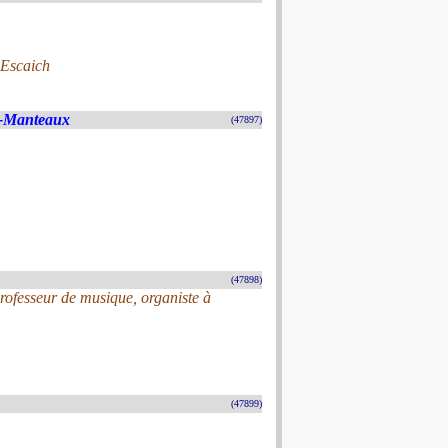
 Escaich
s-Manteaux
(47897)
(47898)
rofesseur de musique, organiste à
(47899)