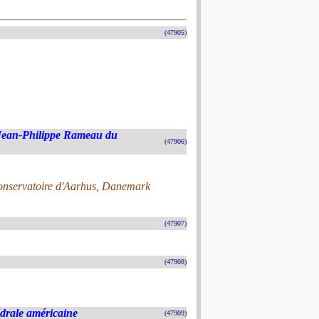
(47905)
Jean-Philippe Rameau du
(47906)
 conservatoire d'Aarhus, Danemark
(47907)
(47908)
drale américaine
(47909)