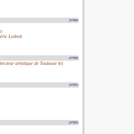
(47889)
ez
éric Ledroit
(47890)
recteur artistique de Toulouse les
(47891)
(47892)