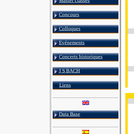
Master classes
Concours
Colloques
Evénements
Concerts historiques
J S BACH
Liens
Data Base