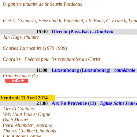
Organiste titulaire de St-Seurin Bordeaux
F. et L. Couperin, Frescobaldi, Pachelbel, J.S. Bach, C. Franck, La
15:30
Utrecht (Pays-Bas) -
Domkerk
Jan Hage, titulaire
Charles Tournemire (1870-1939)
Chorales - Poèmes pour les sept paroles du Christ
11:00
Luxembourg (Luxembourg) -
cathédrale
Francis Lucas (L)
Vendredi 11 Avril 2014
21:00
Aix En Provence (13) -
Eglise Saint Jean 
Airs Et Cantates
Voix Haut-Bois et Orgue
Bach Mozart
Petra Ahlander , soprano
Thierry Guelfucci, hautbois
Luc Antonini ,orgue