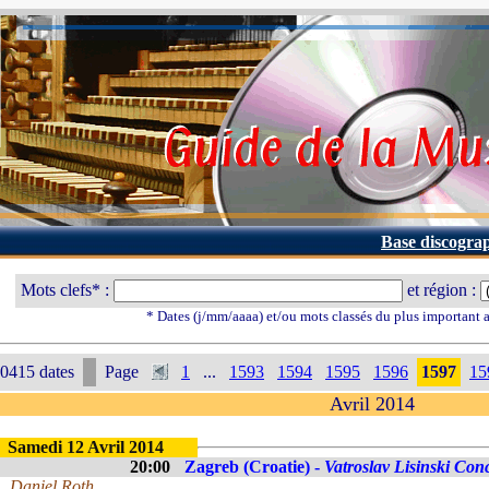
Base discogra
Mots clefs* :
et région :
* Dates (j/mm/aaaa) et/ou mots classés du plus important
0415 dates
Page
1
...
1593
1594
1595
1596
1597
15
Avril 2014
Samedi 12 Avril 2014
20:00
Zagreb (Croatie) -
Vatroslav Lisinski Conc
Daniel Roth