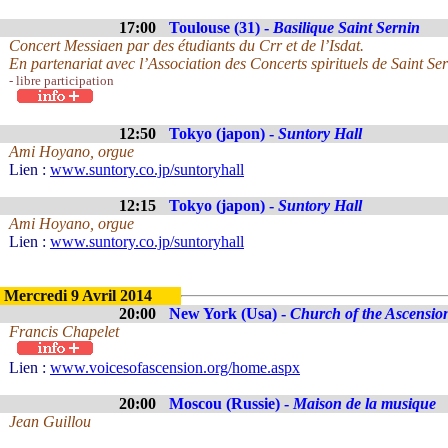
17:00
Toulouse (31) -
Basilique Saint Sernin
Concert Messiaen par des étudiants du Crr et de l’Isdat.
En partenariat avec l’Association des Concerts spirituels de Saint Ser
- libre participation
12:50
Tokyo (japon) -
Suntory Hall
Ami Hoyano, orgue
Lien :
www.suntory.co.jp/suntoryhall
12:15
Tokyo (japon) -
Suntory Hall
Ami Hoyano, orgue
Lien :
www.suntory.co.jp/suntoryhall
Mercredi 9 Avril 2014
20:00
New York (Usa) -
Church of the Ascensio
Francis Chapelet
Lien :
www.voicesofascension.org/home.aspx
20:00
Moscou (Russie) -
Maison de la musique
Jean Guillou