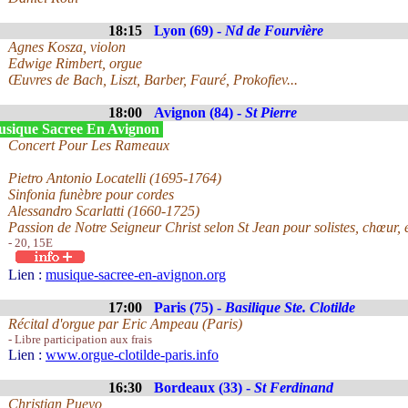
18:15
Lyon (69) -
Nd de Fourvière
Agnes Kosza, violon
Edwige Rimbert, orgue
Œuvres de Bach, Liszt, Barber, Fauré, Prokofiev...
18:00
Avignon (84) -
St Pierre
sique Sacree En Avignon
Concert Pour Les Rameaux
Pietro Antonio Locatelli (1695-1764)
Sinfonia funèbre pour cordes
Alessandro Scarlatti (1660-1725)
Passion de Notre Seigneur Christ selon St Jean pour solistes, chœur,
- 20, 15E
Lien :
musique-sacree-en-avignon.org
17:00
Paris (75) -
Basilique Ste. Clotilde
Récital d'orgue par Eric Ampeau (Paris)
- Libre participation aux frais
Lien :
www.orgue-clotilde-paris.info
16:30
Bordeaux (33) -
St Ferdinand
Christian Pueyo