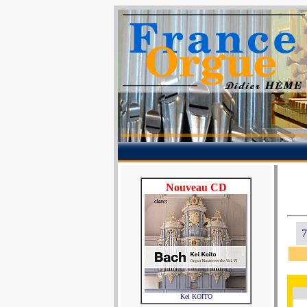
Nouveau CD
7
Kei KOÏTO