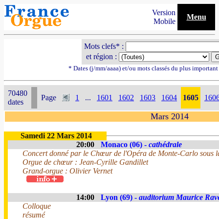
Version
Menu
Mobile
Mots clefs* :
et région :
* Dates (j/mm/aaaa) et/ou mots classés du plus importan
70480
Page
1
...
1601
1602
1603
1604
1605
160
dates
Mars 2014
Samedi 22 Mars 2014
20:00
Monaco (06) -
cathédrale
Concert donné par le Chœur de l'Opéra de Monte-Carlo sous la 
Orgue de chœur : Jean-Cyrille Gandillet
Grand-orgue : Olivier Vernet
14:00
Lyon (69) -
auditorium Maurice Rav
Colloque
résumé