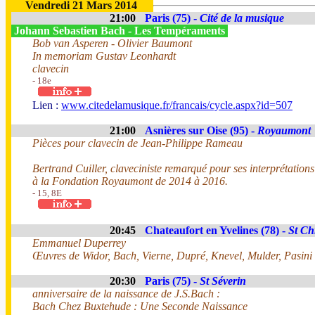
Vendredi 21 Mars 2014
21:00
Paris (75) -
Cité de la musique
Johann Sebastien Bach - Les Tempéraments
Bob van Asperen - Olivier Baumont
In memoriam Gustav Leonhardt
clavecin
- 18e
Lien :
www.citedelamusique.fr/francais/cycle.aspx?id=507
21:00
Asnières sur Oise (95) -
Royaumont
Pièces pour clavecin de Jean-Philippe Rameau
Bertrand Cuiller, claveciniste remarqué pour ses interprétations
à la Fondation Royaumont de 2014 à 2016.
- 15, 8E
20:45
Chateaufort en Yvelines (78) -
St Ch
Emmanuel Duperrey
Œuvres de Widor, Bach, Vierne, Dupré, Knevel, Mulder, Pasini
20:30
Paris (75) -
St Séverin
anniversaire de la naissance de J.S.Bach :
Bach Chez Buxtehude : Une Seconde Naissance