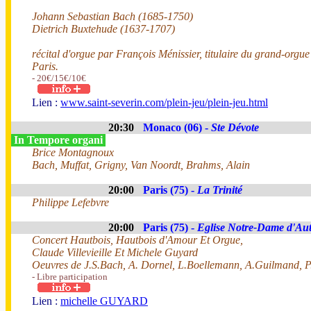
Johann Sebastian Bach (1685-1750)
Dietrich Buxtehude (1637-1707)
récital d'orgue par François Ménissier, titulaire du grand-org
Paris.
- 20€/15€/10€
Lien :
www.saint-severin.com/plein-jeu/plein-jeu.html
20:30
Monaco (06) -
Ste Dévote
In Tempore organi
Brice Montagnoux
Bach, Muffat, Grigny, Van Noordt, Brahms, Alain
20:00
Paris (75) -
La Trinité
Philippe Lefebvre
20:00
Paris (75) -
Eglise Notre-Dame d'Aut
Concert Hautbois, Hautbois d'Amour Et Orgue,
Claude Villevieille Et Michele Guyard
Oeuvres de J.S.Bach, A. Dornel, L.Boellemann, A.Guilmand, P
- Libre participation
Lien :
michelle GUYARD