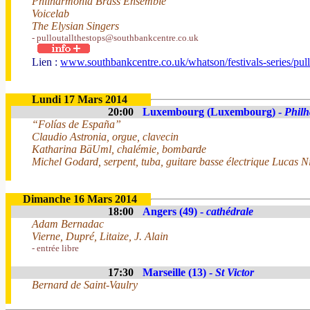
Philharmonia Brass Ensemble
Voicelab
The Elysian Singers
- pulloutallthestops@southbankcentre.co.uk
Lien :
www.southbankcentre.co.uk/whatson/festivals-series/pull-
Lundi 17 Mars 2014
20:00
Luxembourg (Luxembourg) -
Phil
“Folías de España”
Claudio Astronia, orgue, clavecin
Katharina BäUml, chalémie, bombarde
Michel Godard, serpent, tuba, guitare basse électrique Lucas Ni
Dimanche 16 Mars 2014
18:00
Angers (49) -
cathédrale
Adam Bernadac
Vierne, Dupré, Litaize, J. Alain
- entrée libre
17:30
Marseille (13) -
St Victor
Bernard de Saint-Vaulry