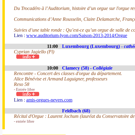
Du Trocadéro à l’Auditorium, histoire d’un orgue sur l'orgue r
Communications d’Anne Rousselin, Claire Delamarche, Françoi
Suivies d’une table ronde : Qu’est-ce qu’un orgue de salle de c
Lien :
www.auditorium-lyon.com/Saison-2013-2014/Orgue
11:00
Luxembourg (Luxembourg) -
cathé
Cyprian Jagiello (Pl)
10:00
Clamecy (58) -
Collégiale
Rencontre - Concert des classes d'orgue du département.
Alice Bénévise et Armand Laguigner, professeurs
Reso 58
- Entrée libre
Lien :
amis-orgues-nevers.com
Feldbach (68)
Récital d'Orgue : Laurent Jochum (lauréat du Conservatoire d
- entrée libre