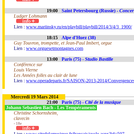
19:00
Saint Petersbourg (Russie) -
Concert
Ludger Lohmann
Lien :
www.mariinsky.ru/en/playbill/playbill/2014/3/4/3_1900/
18:15
Alpe d'Huez (38)
Guy Touvron, trompette, et Jean-Paul Imbert, orgue
Lien :
www.orguesetmontagnes.com
13:00
Paris (75) -
Studio Bastille
Conférence sur
Louis Vierne
Les Années folles au clair de lune
Lien :
www.operadeparis.fr/SAISON-2013-2014/Convergences
Mercredi 19 Mars 2014
21:00
Paris (75) -
Cité de la musique
Johann Sebastien Bach - Les Tempéraments
Christine Schornsheim,
clavecin
- 18e
Lien :
www.citedelamusique.fr/francais/cycle.aspx?id=507