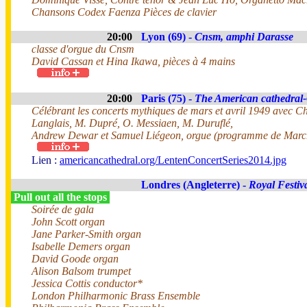
Chansons Codex Faenza Pièces de clavier
20:00
Lyon (69) -
Cnsm, amphi Darasse
classe d'orgue du Cnsm
David Cassan et Hina Ikawa, pièces à 4 mains
20:00
Paris (75) -
The American cathedral-
Célébrant les concerts mythiques de mars et avril 1949 avec Ch
Langlais, M. Dupré, O. Messiaen, M. Duruflé,
Andrew Dewar et Samuel Liégeon, orgue (programme de Marc
Lien :
americancathedral.org/LentenConcertSeries2014.jpg
Londres (Angleterre) -
Royal Festiv
Pull out all the stops
Soirée de gala
John Scott organ
Jane Parker-Smith organ
Isabelle Demers organ
David Goode organ
Alison Balsom trumpet
Jessica Cottis conductor*
London Philharmonic Brass Ensemble