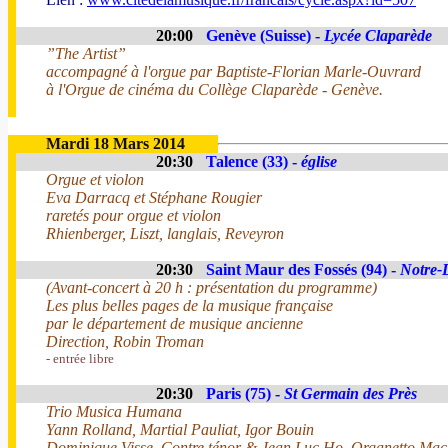
20:00
Genève (Suisse) -
Lycée Claparède
”The Artist”
accompagné à l'orgue par Baptiste-Florian Marle-Ouvrard
à l'Orgue de cinéma du Collège Claparède - Genève.
Mardi 18 Mars 2014
20:30
Talence (33) -
église
Orgue et violon
Eva Darracq et Stéphane Rougier
raretés pour orgue et violon
Rhienberger, Liszt, langlais, Reveyron
20:30
Saint Maur des Fossés (94) -
Notre-
(Avant-concert à 20 h : présentation du programme)
Les plus belles pages de la musique française
par le département de musique ancienne
Direction, Robin Troman
- entrée libre
20:30
Paris (75) -
St Germain des Près
Trio Musica Humana
Yann Rolland, Martial Pauliat, Igor Bouin
Dominique Visse, Contre ténor & Jean Luc Ho, Organetto Ma