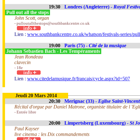
19:30
Londres (Angleterre) -
Royal Festiv
Pull out all the stops
John Scott, organ
- pulloutallthestops@southbankcentre.co.uk
Lien :
www.southbankcentre.co.uk/whatson/festivals-series/pull-
19:00
Paris (75) -
Cité de la musique
Johann Sebastien Bach - Les Tempéraments
Jean Rondeau
clavecin
- 18e
Lien :
www.citedelamusique.fr/francais/cycle.aspx?id=507
Jeudi 20 Mars 2014
20:30
Merignac (33) -
Eglise Saint-Vincent
Récital d'orgue par Daniel Matrone, organiste titulaire de l 'E
- Entrée libre
20:00
Limpertsberg (Luxembourg) -
St J
Paul Kayser
live cinema : les Dix commandements