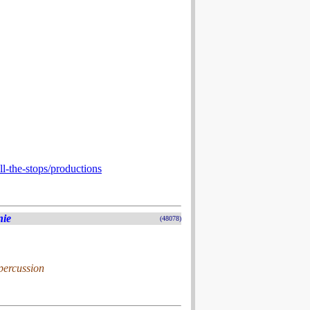
l-the-stops/productions
nie
(48078)
 percussion