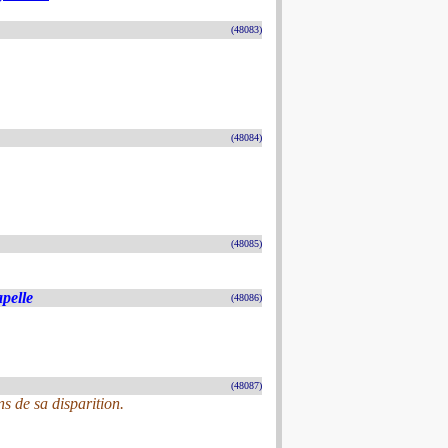
(48083)
(48084)
(48085)
pelle
(48086)
(48087)
 de sa disparition.