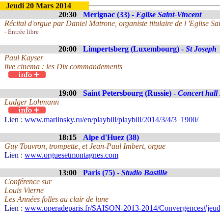
Jeudi 20 Mars 2014
20:30
Merignac (33) -
Eglise Saint-Vincent
Récital d'orgue par Daniel Matrone, organiste titulaire de l 'Eglise 
- Entrée libre
20:00
Limpertsberg (Luxembourg) -
St Joseph
Paul Kayser
live cinema : les Dix commandements
19:00
Saint Petersbourg (Russie) -
Concert hall
Ludger Lohmann
Lien :
www.mariinsky.ru/en/playbill/playbill/2014/3/4/3_1900/
18:15
Alpe d'Huez (38)
Guy Touvron, trompette, et Jean-Paul Imbert, orgue
Lien :
www.orguesetmontagnes.com
13:00
Paris (75) -
Studio Bastille
Conférence sur
Louis Vierne
Les Années folles au clair de lune
Lien :
www.operadeparis.fr/SAISON-2013-2014/Convergences#jeud