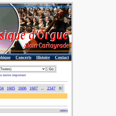
phique
Concerts
Histoire
Contact
 au moins important
04
1605
1606
1607
...
2347
(48061)