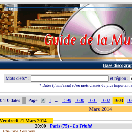
Base discogra
Mots clefs* :
et région :
* Dates (j/mm/aaaa) et/ou mots classés du plus important
0410 dates
Page
1
...
1599
1600
1601
1602
1603
16
Mars 2014
Vendredi 21 Mars 2014
20:00
Paris (75) -
La Trinité
Philippe Lefebvre