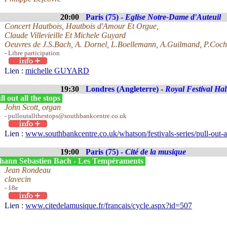
20:00
Paris (75) -
Eglise Notre-Dame d'Auteuil
Concert Hautbois, Hautbois d'Amour Et Orgue,
Claude Villevieille Et Michele Guyard
Oeuvres de J.S.Bach, A. Dornel, L.Boellemann, A.Guilmand, P.Coch
- Libre participation
Lien :
michelle GUYARD
19:30
Londres (Angleterre) -
Royal Festival Hal
l out all the stops
John Scott, organ
- pulloutallthestops@southbankcentre.co.uk
Lien :
www.southbankcentre.co.uk/whatson/festivals-series/pull-out-al
19:00
Paris (75) -
Cité de la musique
hann Sebastien Bach - Les Tempéraments
Jean Rondeau
clavecin
- 18e
Lien :
www.citedelamusique.fr/francais/cycle.aspx?id=507