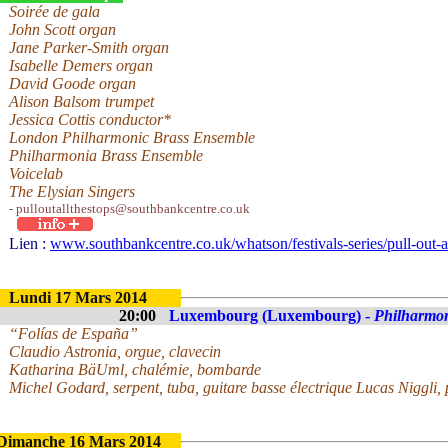
Soirée de gala
John Scott organ
Jane Parker-Smith organ
Isabelle Demers organ
David Goode organ
Alison Balsom trumpet
Jessica Cottis conductor*
London Philharmonic Brass Ensemble
Philharmonia Brass Ensemble
Voicelab
The Elysian Singers
- pulloutallthestops@southbankcentre.co.uk
Lien :
www.southbankcentre.co.uk/whatson/festivals-series/pull-out-al
Lundi 17 Mars 2014
20:00
Luxembourg (Luxembourg) -
Philharmo
“Folías de España”
Claudio Astronia, orgue, clavecin
Katharina BäUml, chalémie, bombarde
Michel Godard, serpent, tuba, guitare basse électrique Lucas Niggli,
Dimanche 16 Mars 2014