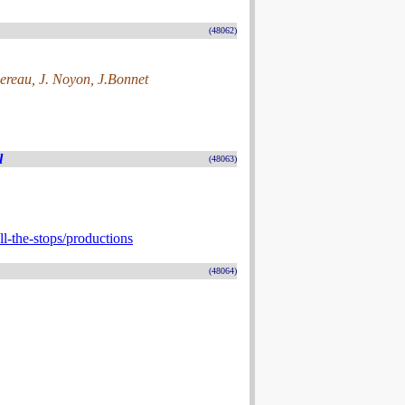
(48062)
ereau, J. Noyon, J.Bonnet
l
(48063)
l-the-stops/productions
(48064)