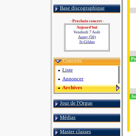
Base discographique
- Prochain concert -
Aujourd'hui
Vendredi 7 Août
Auray (56)
St-Gildas
Pul
Concerts
Liste
Annoncer
Archives
Jo
Jour de l'Orgue
Médias
Master classes