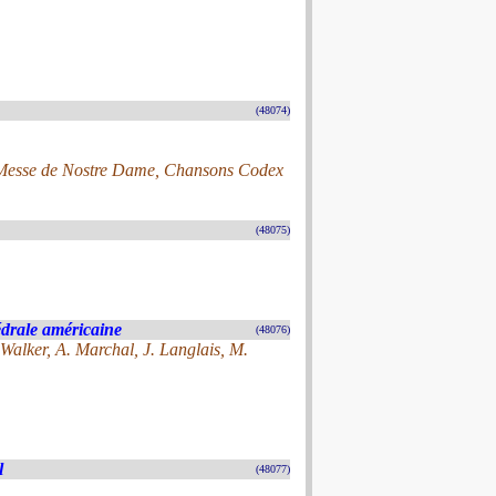
(48074)
 Messe de Nostre Dame, Chansons Codex
(48075)
drale américaine
(48076)
Walker, A. Marchal, J. Langlais, M.
l
(48077)