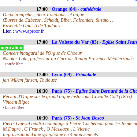
17:00
Orange (84) -
cathédrale
Deux trompettes, deux trombones et orgue
Œuvres de Cabezon, Scheidt, Biber, Falconieri, Susato…
Ensemble Opus 5 de Toulouse
Lien :
www.aproor.fr
17:00
La Valette du Var (83) -
Eglise Saint Jean
auguration
Concert inaugural de l'Orgue de Choeur
Nicolas Loth, professeur au Cnrr de Toulon Provence Méditerranée
- entrée libre
17:00
Lyon (69) -
Primatiale
jan Willem jansen, Toulouse
16:30
Paris (75) -
Eglise Saint Bernard de la Cha
Récital d'Orgue sur le grand orgue historique Cavaillé-Coll (1863)
Vincent Rigot
- Entrée libre
16:30
Paris (75) -
St Jean Bosco
Pierre Queval rendra hommage à Pierre Cochereau pour les trente ans
M.Dupré , C Franck , O Messiaen , L Vierne
Improvisation d'une symphonie en 4 mouvements