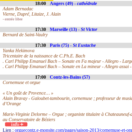
18:00
Angers (49) -
cathédrale
Adam Bernadac
Vierne, Dupré, Litaize, J. Alain
- entrée libre
17:30
Marseille (13) -
St Victor
Bernard de Saint-Vaulry
17:30
Paris (75) -
St Eustache
Yanka Hekimova
Tricentaire de la naissance de C.Ph.E. Bach
. Carl Philipp Emanuel Bach – Sonate en Fa majeur - Allegro - Largo
. Carl Philipp Emanuel Bach – Sonate en La mineur - Allegro assai -
17:00
Contz-les-Bains (57)
Cornemuse et orgue
« Un goût de Provence… »
Alain Bravay - Galoubet-tambourin, cornemuse ; professeur de musiq
d’Orange
Marie-Virginie Delorme – Orgue ; organiste titulaire à Chateauneuf-
au Conservatoire de Béziers
Lien :
orguecontz.e-monsite.com/pages/saison-2013/cornemuse-et-or