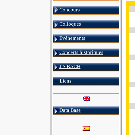
Concours
Colloques
Evénements
Concerts historiques
J S BACH
Liens
Data Base