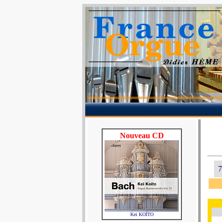
Nouveau CD
7
Kei KOÏTO