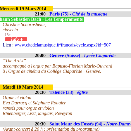
Mercredi 19 Mars 2014
21:00
Paris (75) -
Cité de la musique
hann Sebastien Bach - Les Tempéraments
Christine Schornsheim,
clavecin
- 18e
Lien :
www.citedelamusique.fr/francais/cycle.aspx?id=507
20:00
Genève (Suisse) -
Lycée Claparède
”The Artist”
accompagné à l'orgue par Baptiste-Florian Marle-Ouvrard
à l'Orgue de cinéma du Collège Claparède - Genève.
Mardi 18 Mars 2014
20:30
Talence (33) -
église
Orgue et violon
Eva Darracq et Stéphane Rougier
raretés pour orgue et violon
Rhienberger, Liszt, langlais, Reveyron
20:30
Saint Maur des Fossés (94) -
Notre-Dame-
(Avant-concert à 20 h : présentation du programme)