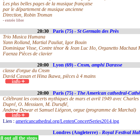
Les plus belles pages de la musique française
par le département de musique ancienne
Direction, Robin Troman
- entrée libre
20:30
Paris (75) -
St Germain des Près
Trio Musica Humana
Yann Rolland, Martial Pauliat, Igor Bouin
Dominique Visse, Contre ténor & Jean Luc Ho, Organetto Machaut
Faenza Pièces de clavier
20:00
Lyon (69) -
Cnsm, amphi Darasse
classe d'orgue du Cnsm
David Cassan et Hina Ikawa, pièces à 4 mains
20:00
Paris (75) -
The American cathedral-Cathé
Célébrant les concerts mythiques de mars et avril 1949 avec Charles 
Dupré, O. Messiaen, M. Duruflé,
Andrew Dewar et Samuel Liégeon, orgue (programme de Marchal)
Lien :
americancathedral.org/LentenConcertSeries2014.jpg
Londres (Angleterre) -
Royal Festival Hal
l out all the stops