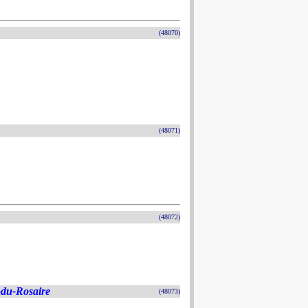
(48070)
(48071)
(48072)
du-Rosaire
(48073)