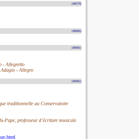
(48079)
(48080)
(48081)
 - Allegretto
 Adagio - Allegro
(48082)
ue traditionnelle au Conservatoire
du-Pape, professeur d’écriture musicale
gue.html