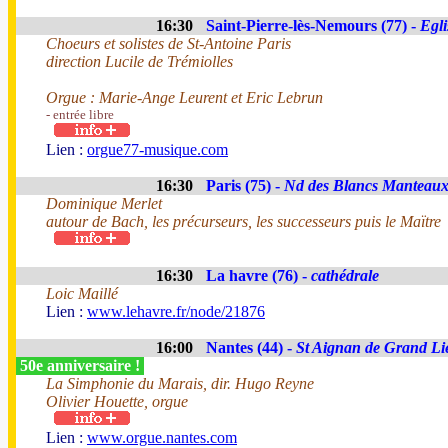
16:30
Saint-Pierre-lès-Nemours (77) -
Egli
Choeurs et solistes de St-Antoine Paris
direction Lucile de Trémiolles
Orgue : Marie-Ange Leurent et Eric Lebrun
- entrée libre
Lien :
orgue77-musique.com
16:30
Paris (75) -
Nd des Blancs Manteau
Dominique Merlet
autour de Bach, les précurseurs, les successeurs puis le Maïtre
16:30
La havre (76) -
cathédrale
Loic Maillé
Lien :
www.lehavre.fr/node/21876
16:00
Nantes (44) -
St Aignan de Grand Li
50e anniversaire !
La Simphonie du Marais, dir. Hugo Reyne
Olivier Houette, orgue
Lien :
www.orgue.nantes.com