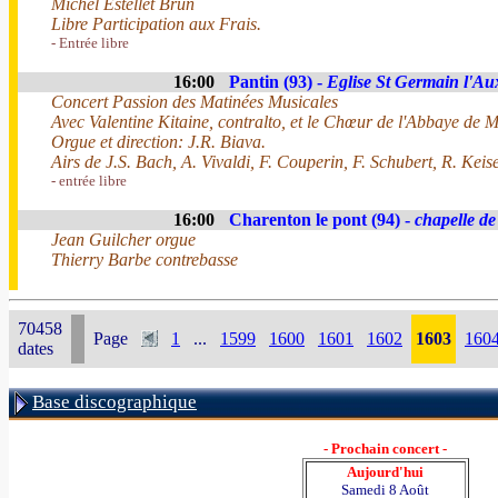
Michel Estellet Brun
Libre Participation aux Frais.
- Entrée libre
16:00
Pantin (93) -
Eglise St Germain l'Au
Concert Passion des Matinées Musicales
Avec Valentine Kitaine, contralto, et le Chœur de l'Abbaye de 
Orgue et direction: J.R. Biava.
Airs de J.S. Bach, A. Vivaldi, F. Couperin, F. Schubert, R. Keise
- entrée libre
16:00
Charenton le pont (94) -
chapelle d
Jean Guilcher orgue
Thierry Barbe contrebasse
70458
Page
1
...
1599
1600
1601
1602
1603
160
dates
Base discographique
- Prochain concert -
Aujourd'hui
Samedi 8 Août