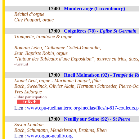
17:00
Mondercange (Luxembourg)
Récital d’orgue
Guy Poupart, orgue
17:00
Coignières (78) -
Eglise St Germain
Trompette, trombone & orgue
Romain Leleu, Guillaume Cottet-Dumoulin,
Jean-Baptiste Robin, orgue
”Autour des Tableaux d'une Exposition”, œuvres en trios, duos,
- Gratuit
17:00
Rueil Malmaison (92) -
Temple de Ru
Lionel Avot, orgue - Marianne Lampel, flûte
Bach, Sweelinck, Olivier Alain, Hermann Schroeder, Pierre-O
Yves Lafargue
- libre participation
Lien :
www.epu-rueilnanterre.org/medias/files/n-617-couleurs.p
17:00
Neuilly sur Seine (92) -
St Pierre
Susan Landale
Bach, Schumann, Mendelssohn, Brahms, Eben
Lien :
www.orgue-neuilly.org