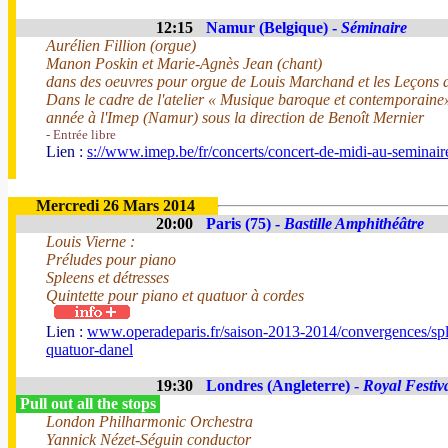
12:15
Namur (Belgique) -
Séminaire
Aurélien Fillion (orgue)
Manon Poskin et Marie-Agnès Jean (chant)
dans des oeuvres pour orgue de Louis Marchand et les Leçons
Dans le cadre de l'atelier « Musique baroque et contemporaine
année à l'Imep (Namur) sous la direction de Benoît Mernier
- Entrée libre
Lien :
s://www.imep.be/fr/concerts/concert-de-midi-au-semina
Mercredi 26 Mars 2014
20:00
Paris (75) -
Bastille Amphithéâtre
Louis Vierne :
Préludes pour piano
Spleens et détresses
Quintette pour piano et quatuor à cordes
Lien :
www.operadeparis.fr/saison-2013-2014/convergences/spl
quatuor-danel
19:30
Londres (Angleterre) -
Royal Festiv
Pull out all the stops
London Philharmonic Orchestra
Yannick Nézet-Séguin conductor