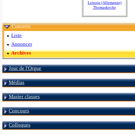
Leipzig (Allemagne)
Thomaskirche
Concerts
Liste
Annoncer
Archives
Jour de l'Orgue
Médias
Master classes
Concours
Colloques