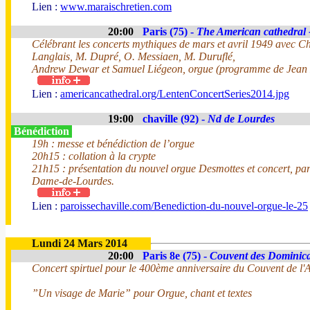
Lien :
www.maraischretien.com
20:00
Paris (75) -
The American cathedral 
Célébrant les concerts mythiques de mars et avril 1949 avec Ch
Langlais, M. Dupré, O. Messiaen, M. Duruflé,
Andrew Dewar et Samuel Liégeon, orgue (programme de Jean 
Lien :
americancathedral.org/LentenConcertSeries2014.jpg
19:00
chaville (92) -
Nd de Lourdes
Bénédiction
19h : messe et bénédiction de l’orgue
20h15 : collation à la crypte
21h15 : présentation du nouvel orgue Desmottes et concert, pa
Dame-de-Lourdes.
Lien :
paroissechaville.com/Benediction-du-nouvel-orgue-le-25
Lundi 24 Mars 2014
20:00
Paris 8e (75) -
Couvent des Dominica
Concert spirtuel pour le 400ème anniversaire du Couvent de l
”Un visage de Marie” pour Orgue, chant et textes