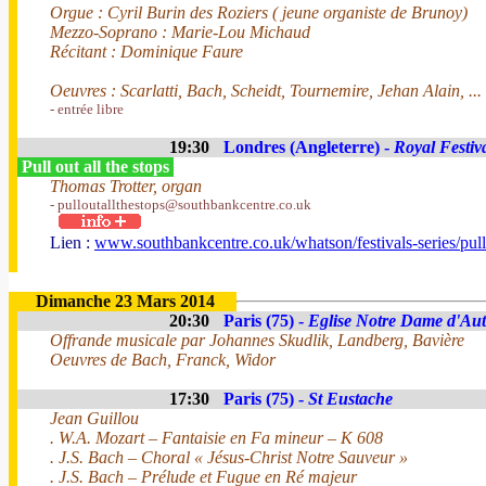
Orgue : Cyril Burin des Roziers ( jeune organiste de Brunoy)
Mezzo-Soprano : Marie-Lou Michaud
Récitant : Dominique Faure
Oeuvres : Scarlatti, Bach, Scheidt, Tournemire, Jehan Alain, ...
- entrée libre
19:30
Londres (Angleterre) -
Royal Festiv
Pull out all the stops
Thomas Trotter, organ
- pulloutallthestops@southbankcentre.co.uk
Lien :
www.southbankcentre.co.uk/whatson/festivals-series/pull-
Dimanche 23 Mars 2014
20:30
Paris (75) -
Eglise Notre Dame d'Aut
Offrande musicale par Johannes Skudlik, Landberg, Bavière
Oeuvres de Bach, Franck, Widor
17:30
Paris (75) -
St Eustache
Jean Guillou
. W.A. Mozart – Fantaisie en Fa mineur – K 608
. J.S. Bach – Choral « Jésus-Christ Notre Sauveur »
. J.S. Bach – Prélude et Fugue en Ré majeur