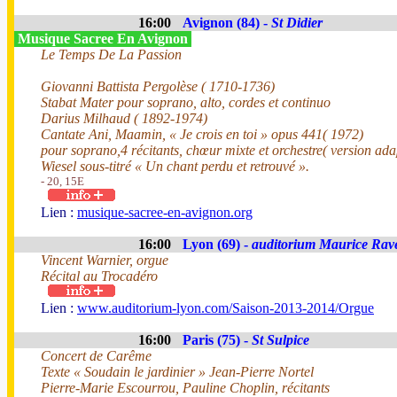
16:00
Avignon (84) -
St Didier
Musique Sacree En Avignon
Le Temps De La Passion
Giovanni Battista Pergolèse ( 1710-1736)
Stabat Mater pour soprano, alto, cordes et continuo
Darius Milhaud ( 1892-1974)
Cantate Ani, Maamin, « Je crois en toi » opus 441( 1972)
pour soprano,4 récitants, chœur mixte et orchestre( version adap
Wiesel sous-titré « Un chant perdu et retrouvé ».
- 20, 15E
Lien :
musique-sacree-en-avignon.org
16:00
Lyon (69) -
auditorium Maurice Rav
Vincent Warnier, orgue
Récital au Trocadéro
Lien :
www.auditorium-lyon.com/Saison-2013-2014/Orgue
16:00
Paris (75) -
St Sulpice
Concert de Carême
Texte « Soudain le jardinier » Jean-Pierre Nortel
Pierre-Marie Escourrou, Pauline Choplin, récitants