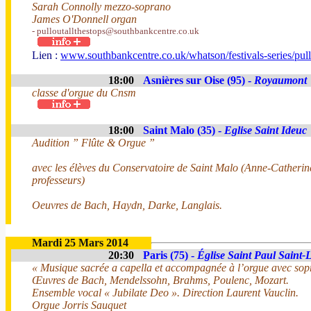
Sarah Connolly mezzo-soprano
James O'Donnell organ
- pulloutallthestops@southbankcentre.co.uk
Lien :
www.southbankcentre.co.uk/whatson/festivals-series/pull-
18:00
Asnières sur Oise (95) -
Royaumont
classe d'orgue du Cnsm
18:00
Saint Malo (35) -
Eglise Saint Ideuc
Audition ” Flûte & Orgue ”
avec les élèves du Conservatoire de Saint Malo (Anne-Catherin
professeurs)
Oeuvres de Bach, Haydn, Darke, Langlais.
Mardi 25 Mars 2014
20:30
Paris (75) -
Église Saint Paul Saint-
« Musique sacrée a capella et accompagnée à l’orgue avec sop
Œuvres de Bach, Mendelssohn, Brahms, Poulenc, Mozart.
Ensemble vocal « Jubilate Deo ». Direction Laurent Vauclin.
Orgue Jorris Sauquet