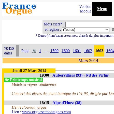
Version
Menu
Mobile
Mots clefs* :
et région :
* Dates (j/mm/aaaa) et/ou mots classés du plus importan
70458
Page
1
...
1599
1600
1601
1602
1603
160
dates
Mars 2014
Jeudi 27 Mars 2014
19:00
Aubervilliers (93) -
Nd des Vertus
9e Printemps musical
Motets et vêpres vénitiennes
Concert des élèves de chant baroque du Crr 93, dirigée par 
18:15
Alpe d'Huez (38)
Henri Pourtau, orgue
Lien :
www.orguesetmontagnes.com