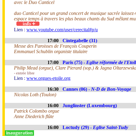
avec le Duo Canticel
duo Canticel pour un grand concert de musique sacrée laissez-
espace temps à travers les plus beaux chants du Sud mêlant mu
Lien :
www.youtube.com/user/cerecital#p/u
17:00
Cintegabelle (31)
Messe des Paroisses de François Couperin
Emmanuel Schublin organiste titulaire
17:00
Paris (75) -
Eglise réformée de l'Etoi
Philip Mead (orgue), Clare Pierard (sop.) & Jagna Oltarzewsk
- entrée libre
Lien :
www.orgues-etoile.org
16:30
Cannes (06) -
N-D de Bon-Voyage
Nicolas Loth (Toulon)
16:00
Junglinster (Luxembourg)
Patrick Colombo orgue
Anne Diederich flûte
16:00
Loctudy (29) -
Eglise Saint-Tudy
inauguration