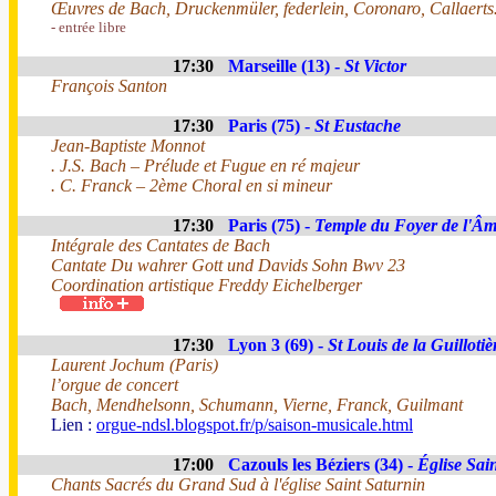
Œuvres de Bach, Druckenmüler, federlein, Coronaro, Callaert
- entrée libre
17:30
Marseille (13) -
St Victor
François Santon
17:30
Paris (75) -
St Eustache
Jean-Baptiste Monnot
. J.S. Bach – Prélude et Fugue en ré majeur
. C. Franck – 2ème Choral en si mineur
17:30
Paris (75) -
Temple du Foyer de l'Â
Intégrale des Cantates de Bach
Cantate Du wahrer Gott und Davids Sohn Bwv 23
Coordination artistique Freddy Eichelberger
17:30
Lyon 3 (69) -
St Louis de la Guillotiè
Laurent Jochum (Paris)
l’orgue de concert
Bach, Mendhelsonn, Schumann, Vierne, Franck, Guilmant
Lien :
orgue-ndsl.blogspot.fr/p/saison-musicale.html
17:00
Cazouls les Béziers (34) -
Église Sai
Chants Sacrés du Grand Sud à l'église Saint Saturnin