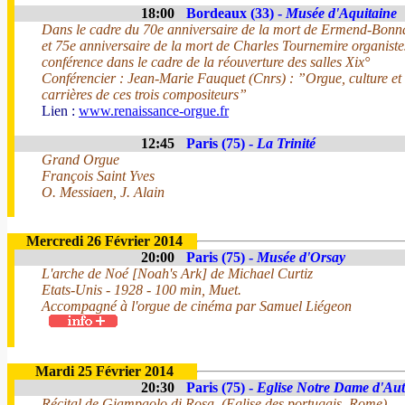
18:00
Bordeaux (33) -
Musée d'Aquitaine
Dans le cadre du 70e anniversaire de la mort de Ermend-Bonna
et 75e anniversaire de la mort de Charles Tournemire organiste
conférence dans le cadre de la réouverture des salles Xix°
Conférencier : Jean-Marie Fauquet (Cnrs) : ”Orgue, culture et s
carrières de ces trois compositeurs”
Lien :
www.renaissance-orgue.fr
12:45
Paris (75) -
La Trinité
Grand Orgue
François Saint Yves
O. Messiaen, J. Alain
Mercredi 26 Février 2014
20:00
Paris (75) -
Musée d'Orsay
L'arche de Noé [Noah's Ark] de Michael Curtiz
Etats-Unis - 1928 - 100 min, Muet.
Accompagné à l'orgue de cinéma par Samuel Liégeon
Mardi 25 Février 2014
20:30
Paris (75) -
Eglise Notre Dame d'Aut
Récital de Giampaolo di Rosa, (Eglise des portugais, Rome),