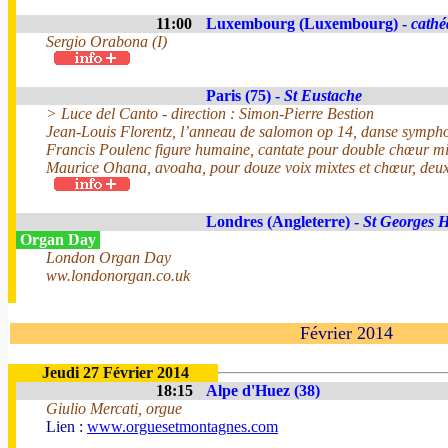
11:00
Luxembourg (Luxembourg) -
cathé
Sergio Orabona (I)
Paris (75) -
St Eustache
> Luce del Canto - direction : Simon-Pierre Bestion
Jean-Louis Florentz, l’anneau de salomon op 14, danse symph
Francis Poulenc figure humaine, cantate pour double chœur mi
Maurice Ohana, avoaha, pour douze voix mixtes et chœur, deux
Londres (Angleterre) -
St Georges 
Organ Day
London Organ Day
ww.londonorgan.co.uk
Février 2014
Jeudi 27 Février 2014
18:15
Alpe d'Huez (38)
Giulio Mercati, orgue
Lien :
www.orguesetmontagnes.com