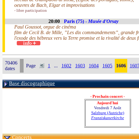
oeuvres de Bach, Elgar et improvisations
- libre participation
20:00
Paris (75) -
Musée d'Orsay
Paul Goussot, orgue de cinéma
film de Cecil B. de Mille, ”Les dix commandements”, grande fre
l'exode des hébreux vers la Terre promise et la rivalité de deu
70406
Page
1
...
1602
1603
1604
1605
1606
160
dates
Base discographique
- Prochain concert -
Aujourd'hui
Vendredi 7 Août
Salzburg (Autriche)
Franziskanerkirche
Concerts