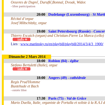
Oeuvres de Dupré, Duruflé,Bonnal, Dvoak, Widor.
- libre participation
20:00
Dudelange (Luxembourg) -
St Mart
Récital d’orgue
Josef Miltschitzky, orgue
19:00
Saint Petersbourg (Russie) -
Concert
Thierry Escaich (organ) and Christian-Pierre La Marca (cello)
Lien :
www.mariinsky.ru/en/playbill/playbill/2014/3/4/3_1900/
Dimanche 2 Mars 2014
18:00
Robion (84) -
église
Stefano Bertuletti (Italie), orgue
18:00
Angers (49) -
cathédrale
Regis Prud'Homme
Buxtehude et Bach
- entrée libre
17:30
Paris (75) -
Val de Grâce
Mario Duella, Italie, organiste de Portulla et soliste à la R.A.I 