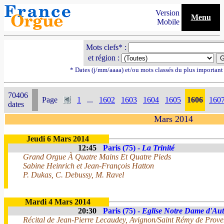
Version
Menu
Mobile
Mots clefs* :
et région :
* Dates (j/mm/aaaa) et/ou mots classés du plus importan
70406
Page
1
...
1602
1603
1604
1605
1606
160
dates
Mars 2014
Jeudi 6 Mars 2014
12:45
Paris (75) -
La Trinité
Grand Orgue À Quatre Mains Et Quatre Pieds
Sabine Heinrich et Jean-François Hatton
P. Dukas, C. Debussy, M. Ravel
Mardi 4 Mars 2014
20:30
Paris (75) -
Eglise Notre Dame d'Aut
Récital de Jean-Pierre Lecaudey, Avignon/Saint Rémy de Prove