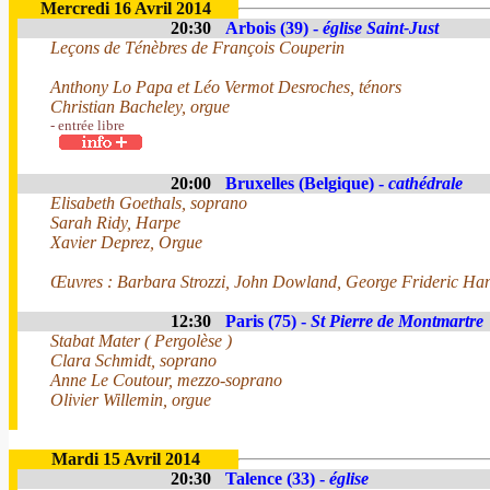
Mercredi 16 Avril 2014
20:30
Arbois (39) -
église Saint-Just
Leçons de Ténèbres de François Couperin
Anthony Lo Papa et Léo Vermot Desroches, ténors
Christian Bacheley, orgue
- entrée libre
20:00
Bruxelles (Belgique) -
cathédrale
Elisabeth Goethals, soprano
Sarah Ridy, Harpe
Xavier Deprez, Orgue
Œuvres : Barbara Strozzi, John Dowland, George Frideric Ha
12:30
Paris (75) -
St Pierre de Montmartre
Stabat Mater ( Pergolèse )
Clara Schmidt, soprano
Anne Le Coutour, mezzo-soprano
Olivier Willemin, orgue
Mardi 15 Avril 2014
20:30
Talence (33) -
église