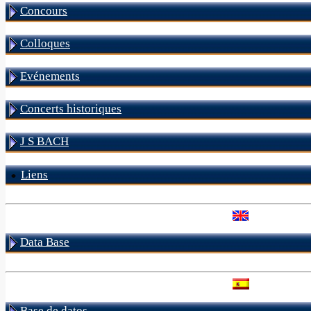
Concours
Colloques
Evénements
Concerts historiques
J S BACH
Liens
Data Base
Base de datos