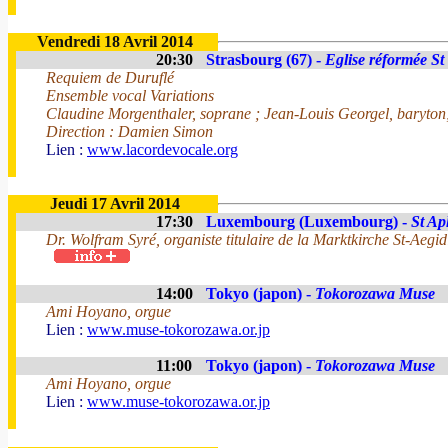
Vendredi 18 Avril 2014
20:30
Strasbourg (67) -
Eglise réformée St
Requiem de Duruflé
Ensemble vocal Variations
Claudine Morgenthaler, soprane ; Jean-Louis Georgel, baryto
Direction : Damien Simon
Lien :
www.lacordevocale.org
Jeudi 17 Avril 2014
17:30
Luxembourg (Luxembourg) -
St Ap
Dr. Wolfram Syré, organiste titulaire de la Marktkirche St-Aegi
14:00
Tokyo (japon) -
Tokorozawa Muse
Ami Hoyano, orgue
Lien :
www.muse-tokorozawa.or.jp
11:00
Tokyo (japon) -
Tokorozawa Muse
Ami Hoyano, orgue
Lien :
www.muse-tokorozawa.or.jp