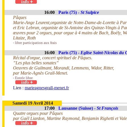
16:00
Paris (75) -
St Sulpice
Pâques
Marie-Ange Leurent,organiste de Notre-Dame-de-Lorette à Par
et Eric Lebrun, organiste de St-Antoine des Quinze-Vingts à Pa
œuvres pour 2 orgues, pour orgue à 4 mains de Bach, Boëly, 
Litaize, Roth
- libre participation aux frais
16:00
Paris (75) -
Eglise Saint-Nicolas du
Récital d'orgue, concert spirituel de Pâques.
”Les plus belles sonates”
Oeuvres de Guilmant, Morandi, Lemmens, Widor, Ritter,
par Marie-Agnès Grall-Menet.
- Entrée libre
Lien :
marieagnesgrall-menet.fr
Samedi 19 Avril 2014
17:00
Lausanne (Suisse) -
St François
Quatre orgues pour Pâques
par Gaël Liardon, Martine Raymond, Benjamin Righetti et Valen