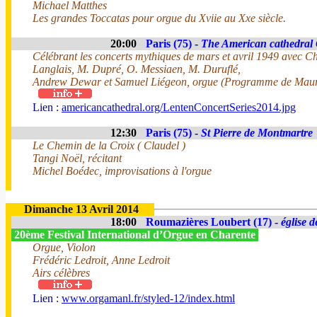
Michael Matthes
Les grandes Toccatas pour orgue du Xviie au Xxe siècle.
20:00
Paris (75) -
The American cathedral 
Célébrant les concerts mythiques de mars et avril 1949 avec Ch
Langlais, M. Dupré, O. Messiaen, M. Duruflé,
Andrew Dewar et Samuel Liégeon, orgue (Programme de Maur
Lien :
americancathedral.org/LentenConcertSeries2014.jpg
12:30
Paris (75) -
St Pierre de Montmartre
Le Chemin de la Croix ( Claudel )
Tangi Noël, récitant
Michel Boédec, improvisations à l'orgue
Dimanche 13 Avril 2014
18:00
Roumazières Loubert (17) -
église 
20ème Festival International d’Orgue en Charente
Orgue, Violon
Frédéric Ledroit, Anne Ledroit
Airs célèbres
Lien :
www.orgamanl.fr/styled-12/index.html