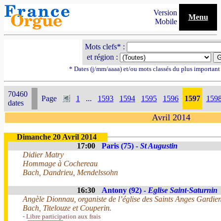
Version
Menu
Mobile
Mots clefs* :
et région :
* Dates (j/mm/aaaa) et/ou mots classés du plus importan
70460
Page
1
...
1593
1594
1595
1596
1597
159
dates
Avril 2014
Dimanche 20 Avril 2014
17:00
Paris (75) -
St Augustin
Didier Matry
Hommage à Cochereau
Bach, Dandrieu, Mendelssohn
16:30
Antony (92) -
Eglise Saint-Saturnin
Angèle Dionnau, organiste de l’église des Saints Anges Gardie
Bach, Titelouze et Couperin.
- Libre participation aux frais