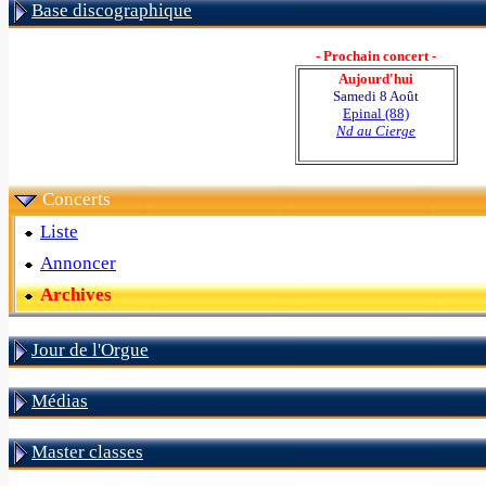
Base discographique
- Prochain concert -
Aujourd'hui
Samedi 8 Août
Epinal (88)
Nd au Cierge
Concerts
Liste
Annoncer
Archives
Jour de l'Orgue
Médias
Master classes