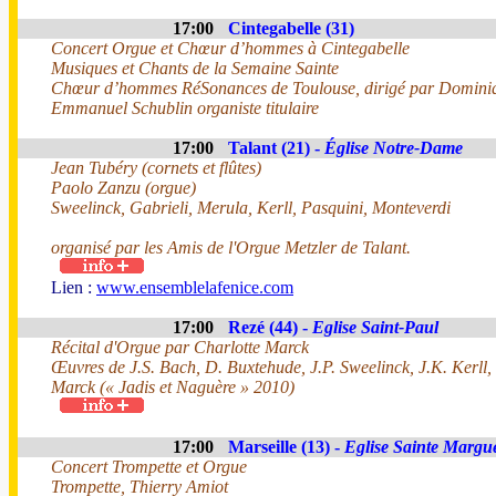
17:00
Cintegabelle (31)
Concert Orgue et Chœur d’hommes à Cintegabelle
Musiques et Chants de la Semaine Sainte
Chœur d’hommes RéSonances de Toulouse, dirigé par Domini
Emmanuel Schublin organiste titulaire
17:00
Talant (21) -
Église Notre-Dame
Jean Tubéry (cornets et flûtes)
Paolo Zanzu (orgue)
Sweelinck, Gabrieli, Merula, Kerll, Pasquini, Monteverdi
organisé par les Amis de l'Orgue Metzler de Talant.
Lien :
www.ensemblelafenice.com
17:00
Rezé (44) -
Eglise Saint-Paul
Récital d'Orgue par Charlotte Marck
Œuvres de J.S. Bach, D. Buxtehude, J.P. Sweelinck, J.K. Kerll,
Marck (« Jadis et Naguère » 2010)
17:00
Marseille (13) -
Eglise Sainte Margue
Concert Trompette et Orgue
Trompette, Thierry Amiot