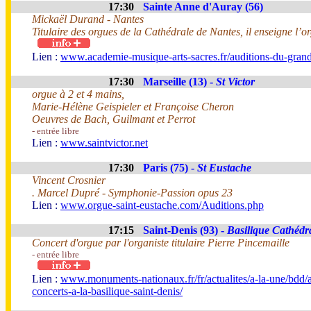
17:30
Sainte Anne d'Auray (56)
Mickaël Durand - Nantes
Titulaire des orgues de la Cathédrale de Nantes, il enseigne l’
Lien :
www.academie-musique-arts-sacres.fr/auditions-du-gran
17:30
Marseille (13) -
St Victor
orgue à 2 et 4 mains,
Marie-Hélène Geispieler et Françoise Cheron
Oeuvres de Bach, Guilmant et Perrot
- entrée libre
Lien :
www.saintvictor.net
17:30
Paris (75) -
St Eustache
Vincent Crosnier
. Marcel Dupré - Symphonie-Passion opus 23
Lien :
www.orgue-saint-eustache.com/Auditions.php
17:15
Saint-Denis (93) -
Basilique Cathédr
Concert d'orgue par l'organiste titulaire Pierre Pincemaille
- entrée libre
Lien :
www.monuments-nationaux.fr/fr/actualites/a-la-une/bdd
concerts-a-la-basilique-saint-denis/