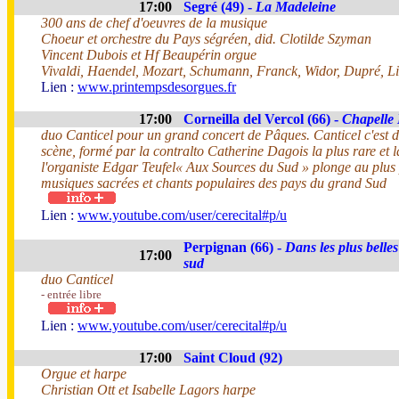
17:00
Segré (49) -
La Madeleine
300 ans de chef d'oeuvres de la musique
Choeur et orchestre du Pays ségréen, did. Clotilde Szyman
Vincent Dubois et Hf Beaupérin orgue
Vivaldi, Haendel, Mozart, Schumann, Franck, Widor, Dupré, Li
Lien :
www.printempsdesorgues.fr
17:00
Corneilla del Vercol (66) -
Chapelle
duo Canticel pour un grand concert de Pâques. Canticel c'est 
scène, formé par la contralto Catherine Dagois la plus rare et 
l'organiste Edgar Teufel« Aux Sources du Sud » plonge au plus
musiques sacrées et chants populaires des pays du grand Sud
Lien :
www.youtube.com/user/cerecital#p/u
Perpignan (66) -
Dans les plus belle
17:00
sud
duo Canticel
- entrée libre
Lien :
www.youtube.com/user/cerecital#p/u
17:00
Saint Cloud (92)
Orgue et harpe
Christian Ott et Isabelle Lagors harpe