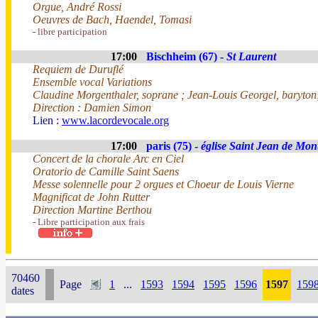
Orgue, André Rossi
Oeuvres de Bach, Haendel, Tomasi
- libre participation
17:00
Bischheim (67) -
St Laurent
Requiem de Duruflé
Ensemble vocal Variations
Claudine Morgenthaler, soprane ; Jean-Louis Georgel, baryto
Direction : Damien Simon
Lien :
www.lacordevocale.org
17:00
paris (75) -
église Saint Jean de Mon
Concert de la chorale Arc en Ciel
Oratorio de Camille Saint Saens
Messe solennelle pour 2 orgues et Choeur de Louis Vierne
Magnificat de John Rutter
Direction Martine Berthou
- Libre participation aux frais
70460
Page
1
...
1593
1594
1595
1596
1597
159
dates