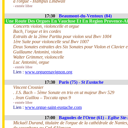
à l'orgue - Hampus Lindwall
- entrée libre
17:30
Beaumont-du-Ventoux (84)
Une Route Des Orgues En Vaucluse Et En Region Provence-
Concerts violon, violoncelle et orgue
Bach, l’orgue et les cordes
Extraits de la 2ème Partita pour violon seul Bwv 1004
1ère Suite pour violoncelle seul Bwv 1007
Deux Sonates extraites des Six Sonates pour Violon et Clavier 
Guillaume Antonini, violon
Walter Grimmer, violoncelle
Luc Antonini, orgue
- entrée libre
Lien :
www.orgueenavignon.org
17:30
Paris (75) -
St Eustache
Vincent Crosnier
. J.S. Bach – 5ème Sonate en trio en ut majeur Bwv 529
. Jean Guillou – Toccata opus 9
- entrée libre
Lien :
www.orgue-saint-eustache.com
17:00
Bagnoles de l'Orne (61) -
Eglise Ste
Mickaël Durand, titulaire de l'orgue de la cathédrale de Nante
de saxophone au Crd d'Alençon