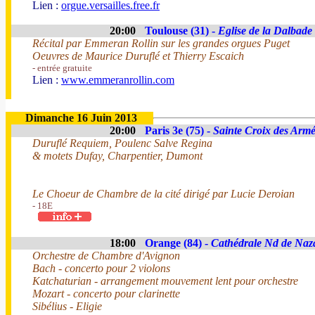
Lien :
orgue.versailles.free.fr
20:00
Toulouse (31) -
Eglise de la Dalbade
Récital par Emmeran Rollin sur les grandes orgues Puget
Oeuvres de Maurice Duruflé et Thierry Escaich
- entrée gratuite
Lien :
www.emmeranrollin.com
Dimanche 16 Juin 2013
20:00
Paris 3e (75) -
Sainte Croix des Arm
Duruflé Requiem, Poulenc Salve Regina
& motets Dufay, Charpentier, Dumont
Le Choeur de Chambre de la cité dirigé par Lucie Deroian
- 18E
18:00
Orange (84) -
Cathédrale Nd de Naz
Orchestre de Chambre d'Avignon
Bach - concerto pour 2 violons
Katchaturian - arrangement mouvement lent pour orchestre
Mozart - concerto pour clarinette
Sibélius - Eligie