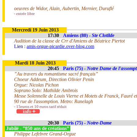
oeuvres de Widor, Alain, Aubertin, Mernier, Duruflé
- entrée libre
Mercredi 19 Juin 2013
17:30
Amiens (80) -
Ste Clotilde
Audition de la classe de Crr d'Amiens de Béatrice Piertot
Lien :
amis-orgue-picardie.over-blog.com
Mardi 18 Juin 2013
20:45
Paris (75) -
Notre Dame de l'assompt
”Au travers du romantisme sacré français”
Choeur Addeum, Direction Olivier Penin
Orgue: Nicolas Pichon
Soprano Solo: Mathilde Ambrois
Messe Solennelle de Louis Vierne et Motets de Franck, Fauré e
90 rue de l'assomption. Metro: Ranelagh
- 15euros et 10 euros tarif réduit
20:30
Paris (75) -
Notre-Dame
Jubilé - ”850 ans de créations”
Philippe Lefebvre Grand-Orgue