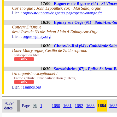
17:00
Bagneres de Bigorre (65) -
St-Vince
Cor et orgue : John Lepoultier, cor, - Maï Saïto, orgue
Lien :
orgue-st-vincent-bagneres.pagesperso-orange.fr/
16:30
Epinay sur Orge (91) -
Saint-Leu-Sa
Concert D’Orgue
des élèves de l'école Jehan Alain d’Epinay-sur-Orge
Lien :
orgue-­epinay.org
16:30
Choisy-le-Roi (94) -
Cathédrale Sain
Dider Matry orgue, Cecilia de Zaldo soprano
- participation libre
16:30
Saessolsheim (67) -
Eglise St-Jean-Ba
Un organiste exceptionnel !
- Entrée gratuite - libre participation (plateau)
Lien :
asamos.org
70394
Page
1
...
1680
1681
1682
1683
1684
168
dates