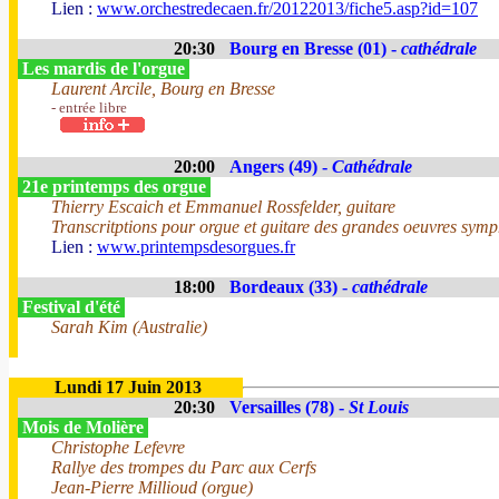
Lien :
www.orchestredecaen.fr/20122013/fiche5.asp?id=107
20:30
Bourg en Bresse (01) -
cathédrale
Les mardis de l'orgue
Laurent Arcile, Bourg en Bresse
- entrée libre
20:00
Angers (49) -
Cathédrale
21e printemps des orgue
Thierry Escaich et Emmanuel Rossfelder, guitare
Transcritptions pour orgue et guitare des grandes oeuvres sym
Lien :
www.printempsdesorgues.fr
18:00
Bordeaux (33) -
cathédrale
Festival d'été
Sarah Kim (Australie)
Lundi 17 Juin 2013
20:30
Versailles (78) -
St Louis
Mois de Molière
Christophe Lefevre
Rallye des trompes du Parc aux Cerfs
Jean-Pierre Millioud (orgue)