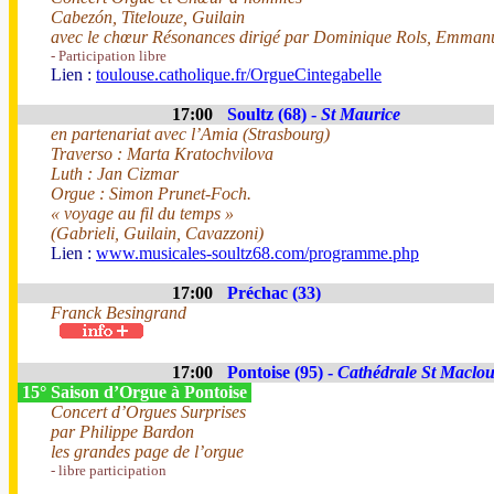
Cabezón, Titelouze, Guilain
avec le chœur Résonances dirigé par Dominique Rols, Emmanuel
- Participation libre
Lien :
toulouse.catholique.fr/OrgueCintegabelle
17:00
Soultz (68) -
St Maurice
en partenariat avec l’Amia (Strasbourg)
Traverso : Marta Kratochvilova
Luth : Jan Cizmar
Orgue : Simon Prunet-Foch.
« voyage au fil du temps »
(Gabrieli, Guilain, Cavazzoni)
Lien :
www.musicales-soultz68.com/programme.php
17:00
Préchac (33)
Franck Besingrand
17:00
Pontoise (95) -
Cathédrale St Maclo
15° Saison d’Orgue à Pontoise
Concert d’Orgues Surprises
par Philippe Bardon
les grandes page de l’orgue
- libre participation