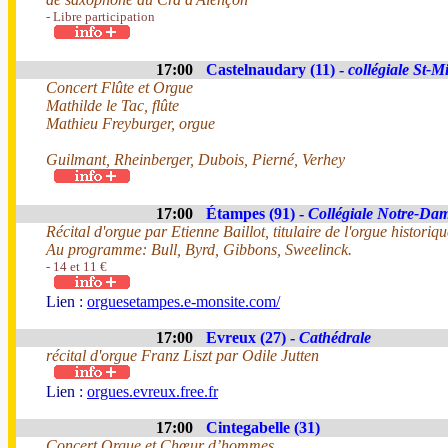
- Libre participation
17:00
Castelnaudary (11) -
collégiale St-M
Concert Flûte et Orgue
Mathilde le Tac, flûte
Mathieu Freyburger, orgue
Guilmant, Rheinberger, Dubois, Pierné, Verhey
17:00
Étampes (91) -
Collégiale Notre-Da
Récital d'orgue par Etienne Baillot, titulaire de l'orgue historiq
Au programme: Bull, Byrd, Gibbons, Sweelinck.
- 14 et 11 €
Lien :
orguesetampes.e-monsite.com/
17:00
Evreux (27) -
Cathédrale
récital d'orgue Franz Liszt par Odile Jutten
Lien :
orgues.evreux.free.fr
17:00
Cintegabelle (31)
Concert Orgue et Chœur d’hommes