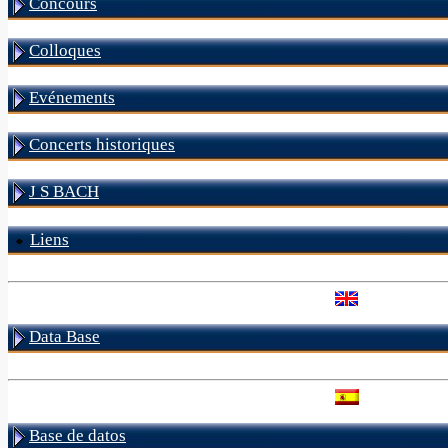
Concours
Colloques
Evénements
Concerts historiques
J S BACH
Liens
Data Base
Base de datos