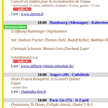
Concert en soutien pour la reconstruction de l'orgue
- tarif normal:12 euros, adhérents, étudiants: 8 euros, gratuit --12 ans
Lien :
www.aproor.fr
18:00
Hambourg (Allemagne) -
Katherine
inauguration
Eröffnung Hamburger Orgelsommer
mit: Andreas Fischer, Thomas Dahl, Rudolf Kelber, Matthias 
Christoph Schoener, Manuel Gera Eberhard Lauer
Scheidemann u.a.
Lien :
www.stiftung-johann-sebastian.de/
18:00
Angers (49) -
Cathédrale
Henri Franck Beaupérin, et Granul's Quintet
Fauré
- entrée libre
Lien :
chamades.free.fr
18:00
Paris 12e (75) -
St Esprit
Demessieux Te Deum, Prélude chorals, Etudes 5 & 6