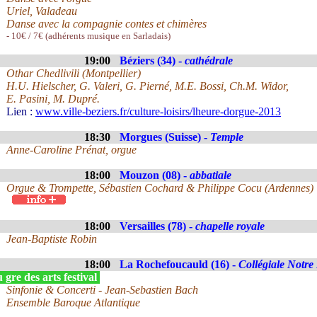
Uriel, Valadeau
Danse avec la compagnie contes et chimères
- 10€ / 7€ (adhérents musique en Sarladais)
19:00
Béziers (34) -
cathédrale
Othar Chedlivili (Montpellier)
H.U. Hielscher, G. Valeri, G. Pierné, M.E. Bossi, Ch.M. Widor,
E. Pasini, M. Dupré.
Lien :
www.ville-beziers.fr/culture-loisirs/lheure-dorgue-2013
18:30
Morgues (Suisse) -
Temple
Anne-Caroline Prénat, orgue
18:00
Mouzon (08) -
abbatiale
Orgue & Trompette, Sébastien Cochard & Philippe Cocu (Ardennes)
18:00
Versailles (78) -
chapelle royale
Jean-Baptiste Robin
18:00
La Rochefoucauld (16) -
Collégiale Notr
gre des arts festival
Sinfonie & Concerti - Jean-Sebastien Bach
Ensemble Baroque Atlantique