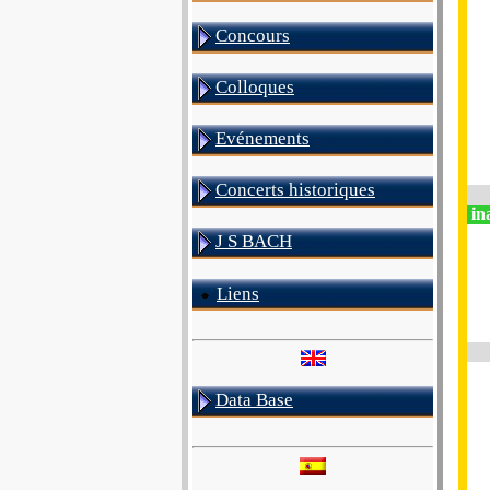
Concours
Colloques
Evénements
Concerts historiques
in
J S BACH
Liens
Data Base