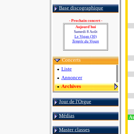
Base discographique
- Prochain concert -
Aujourd'hui
Samedi 8 Août
Le Vigan (30)
Temple du Vigan
Concerts
Liste
Annoncer
Archives
Jour de l'Orgue
Médias
Au 
Master classes