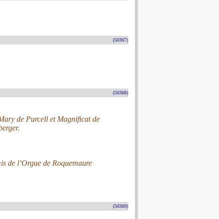
(50367)
(50368)
ary de Purcell et Magnificat de
berger.
Amis de l’Orgue de Roquemaure
(50369)