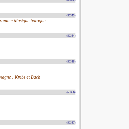
(50353)
ogramme Musique baroque.
(50354)
(50355)
lemagne : Krebs et Bach
(50356)
(50357)