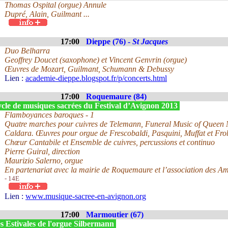
Thomas Ospital (orgue) Annule
Dupré, Alain, Guilmant ...
17:00
Dieppe (76) -
St Jacques
Duo Belharra
Geoffrey Doucet (saxophone) et Vincent Genvrin (orgue)
Œuvres de Mozart, Guilmant, Schumann & Debussy
Lien :
academie-dieppe.blogspot.fr/p/concerts.html
17:00
Roquemaure (84)
cle de musiques sacrées du Festival d’Avignon 2013
Flamboyances baroques - 1
Quatre marches pour cuivres de Telemann, Funeral Music of Queen M
Caldara. Œuvres pour orgue de Frescobaldi, Pasquini, Muffat et Fro
Chœur Cantabile et Ensemble de cuivres, percussions et continuo
Pierre Guiral, direction
Maurizio Salerno, orgue
En partenariat avec la mairie de Roquemaure et l’association des 
- 14E
Lien :
www.musique-sacree-en-avignon.org
17:00
Marmoutier (67)
s Estivales de l'orgue Silbermann