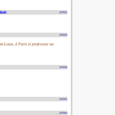
tiale
(50362)
(50363)
t-Louis, à Paris et professeur au
(50364)
(50365)
(50366)