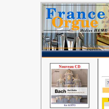
Nouveau CD
7
Kei KOÏTO