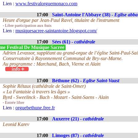
Lien :
www.festivalorguemonaco.com
17:00
Saint-Antoine l'Abbaye (38) -
Eglise abba
Heure d'orgue par Jean-Paul Ravel, titulaire de l'instrument
- Libre participation aux frais
Lien :
musiquesacree-saintantoine.blogspot.com/
17:00
Sées (61) -
cathédrale
me Festival De Musique Sacree
Adrien Levassor, suppléant au grand-orgue de l’église Saint-Paul-Sain
Conservatoire à Rayonnement Communal de Bry-sur-Marne.
Au programme : Marchand, Bach, Vierne et Alain
17:00
Béthune (62) -
Eglise Saint-Vaast
Sophie Rétaux (cathédrale de Saint-Omer)
« La Fantaisie à travers les âges »
Byrd - Sweelinck - Bach - Mozart - Saint-Saens - Alain
- Entrée libre
Lien :
orguebethune.free.fr
17:00
Auxerre (21) -
cathédrale
Leonid Karev
17:00
Limoges (87) -
cathédrale