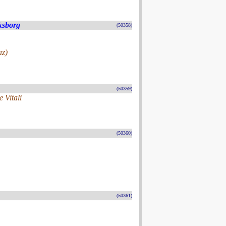
ksborg
(50358)
az)
(50359)
 Vitali
(50360)
(50361)