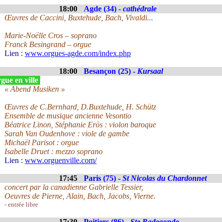
18:00
Agde (34) -
cathédrale
Œuvres de Caccini, Buxtehude, Bach, Vivaldi...
Marie-Noëlle Cros – soprano
Franck Besingrand – orgue
Lien :
www.orgues-agde.com/index.php
18:00
Besançon (25) -
Kursaal
gue en ville
« Abend Musiken »
Œuvres de C.Bernhard, D.Buxtehude, H. Schütz
Ensemble de musique ancienne Vesontio
Béatrice Linon, Stéphanie Erös : violon baroque
Sarah Van Oudenhove : viole de gambe
Michaël Parisot : orgue
Isabelle Druet : mezzo soprano
Lien :
www.orguenville.com/
17:45
Paris (75) -
St Nicolas du Chardonnet
concert par la canadienne Gabrielle Tessier,
Oeuvres de Pierne, Alain, Bach, Jacobs, Vierne.
- entrée libre
17:30
Poitiers (86) -
Ste Radegonde