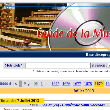
Base discogra
Mots clefs* :
et région :
* Dates (j/mm/aaaa) et/ou mots classés du plus important
0444 dates
Page
1
...
1675
1676
1677
1678
1679
16
Juillet 2013
Dimanche 7 Juillet 2013
21:00
Sarlat (24) -
Cathédrale Saint Sacerdos
Danse avec l'orgue