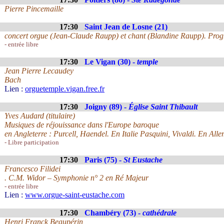
Pierre Pincemaille
17:30
Saint Jean de Losne (21)
concert orgue (Jean-Claude Raupp) et chant (Blandine Raupp). Pr
- entrée libre
17:30
Le Vigan (30) -
temple
Jean Pierre Lecaudey
Bach
Lien :
orguetemple.vigan.free.fr
17:30
Joigny (89) -
Église Saint Thibault
Yves Audard (titulaire)
Musiques de réjouissance dans l'Europe baroque
en Angleterre : Purcell, Haendel. En Italie Pasquini, Vivaldi. En Al
- Libre participation
17:30
Paris (75) -
St Eustache
Francesco Filidei
. C.M. Widor – Symphonie n° 2 en Ré Majeur
- entrée libre
Lien :
www.orgue-saint-eustache.com
17:30
Chambéry (73) -
cathédrale
Henri Franck Beaupérin