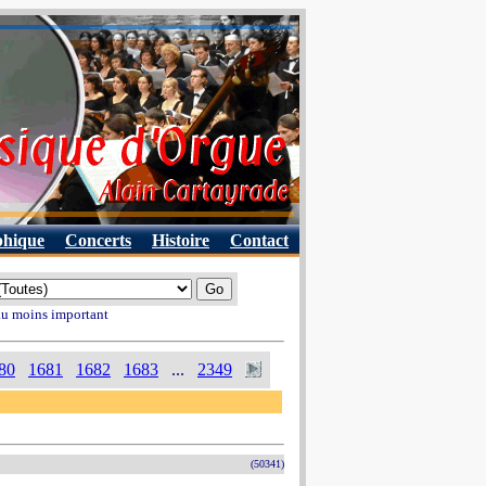
phique
Concerts
Histoire
Contact
 au moins important
80
1681
1682
1683
...
2349
(50341)