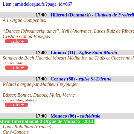
Lien :
amisdelorgue.fr/?page_id=667
17:00
Hillerod (Denmark) -
Chateau de Frederi
Á l' Orgue Compenius:
“Dances Ibéroameriquaines”, Xvii (Anonymes, Lucas Ruiz de Ribay
Cristina García Banegas
17:00
Limoux (11) -
Eglise Saint-Martin
Sonates de Bach Haendel Mozart Méditation de Thaïs et Chaconne de
- entrée libre
17:00
Cernay (68) -
église St-Etienne
Récital d'orgue par Mathieu Freyburger
Büsser, Bonnet, Dubois, Mulet, Vierne
- entrée libre, plateau
17:00
Monaco (06) -
cathédrale
stival International d'Orgue de Monaco - 2013
Louis Robilliard (France)
Ciné-Concert