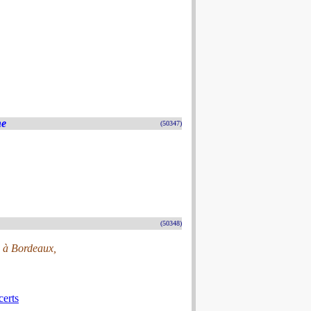
he
(50347)
(50348)
s à Bordeaux,
erts