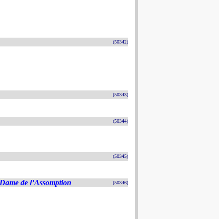
(50342)
(50343)
(50344)
(50345)
e Dame de l’Assomption
(50346)