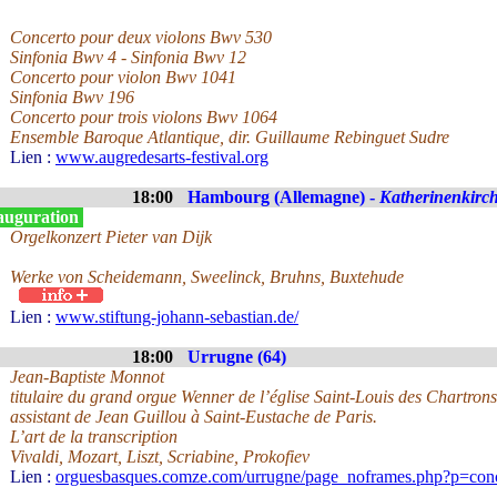
Concerto pour deux violons Bwv 530
Sinfonia Bwv 4 - Sinfonia Bwv 12
Concerto pour violon Bwv 1041
Sinfonia Bwv 196
Concerto pour trois violons Bwv 1064
Ensemble Baroque Atlantique, dir. Guillaume Rebinguet Sudre
Lien :
www.augredesarts-festival.org
18:00
Hambourg (Allemagne) -
Katherinenkirc
auguration
Orgelkonzert Pieter van Dijk
Werke von Scheidemann, Sweelinck, Bruhns, Buxtehude
Lien :
www.stiftung-johann-sebastian.de/
18:00
Urrugne (64)
Jean-Baptiste Monnot
titulaire du grand orgue Wenner de l’église Saint-Louis des Chartron
assistant de Jean Guillou à Saint-Eustache de Paris.
L’art de la transcription
Vivaldi, Mozart, Liszt, Scriabine, Prokofiev
Lien :
orguesbasques.comze.com/urrugne/page_noframes.php?p=conc