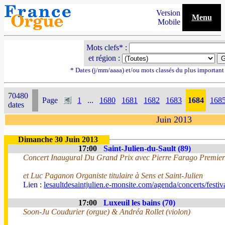
Version
Menu
Mobile
Mots clefs* :
et région :
* Dates (j/mm/aaaa) et/ou mots classés du plus importan
70480
Page
1
...
1680
1681
1682
1683
1684
168
dates
Juin 2013
Dimanche 30 Juin 2013
17:00
Saint-Julien-du-Sault (89)
Concert Inaugural Du Grand Prix avec Pierre Farago Premier 
et Luc Paganon Organiste titulaire à Sens et Saint-Julien
Lien :
lesaultdesaintjulien.e-monsite.com/agenda/concerts/festi
17:00
Luxeuil les bains (70)
Soon-Ju Coudurier (orgue) & Andréa Rollet (violon)