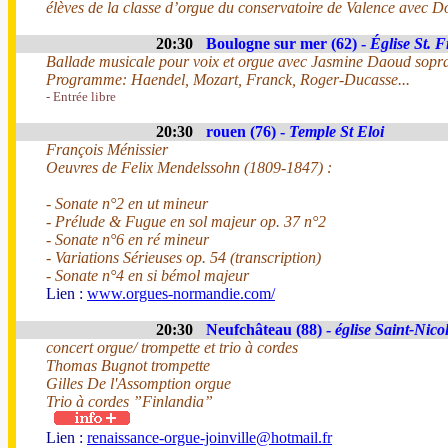
élèves de la classe d’orgue du conservatoire de Valence avec 
20:30
Boulogne sur mer (62) -
Église St. 
Ballade musicale pour voix et orgue avec Jasmine Daoud sopr
Programme: Haendel, Mozart, Franck, Roger-Ducasse...
- Entrée libre
20:30
rouen (76) -
Temple St Eloi
François Ménissier
Oeuvres de Felix Mendelssohn (1809-1847) :
- Sonate n°2 en ut mineur
- Prélude & Fugue en sol majeur op. 37 n°2
- Sonate n°6 en ré mineur
- Variations Sérieuses op. 54 (transcription)
- Sonate n°4 en si bémol majeur
Lien :
www.orgues-normandie.com/
20:30
Neufchâteau (88) -
église Saint-Nico
concert orgue/ trompette et trio à cordes
Thomas Bugnot trompette
Gilles De l'Assomption orgue
Trio à cordes ”Finlandia”
Lien :
renaissance-orgue-joinville@hotmail.fr