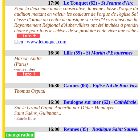
17:00
Le Touquet (62) -
St Jeanne d'Arc
Pour la deuxième année consécutive, la jeune classe d'orgue d
audition mettant en valeur les couleurs de l'orgue de l'église Sa
classe d'orgue du centre de musique sacrée d'Arras ainsi que la
Rayonnement Régional d'Aubervilliers ont été invitées à prend
chance pour tous les élèves de se produire et de vivre une riche
Lien :
www.letouquet.com
16:30
Lille (59) -
St Martin d’Esquermes
Marion Andre
(Paris)
- entrée libre
16:30
Cannes (06) -
Eglise Nd de Bon Voy
Thomas Ospital
16:30
Boulogne sur mer (62) -
Cathédrale
Sur le Grand Orgue Aubertin par Didier Hennuyer:
Saint Saëns, Guilmant...
- Entrée libre
16:00
Rennes (35) -
Basilique Saint Sauve
inauguration