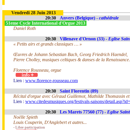
Vendredi 28 Juin 2013
20:30
Anvers (Belgique) -
cathédrale
51eme Cycle International d'Orgue 2013
Daniel Roth
20:30
Villenave d'Ornon (33) -
Eglise Sain
« Petits airs et grands classiques … »
Œuvres de Johann Sebastian Bach, Georg Friedrich Haendel,
Pierre Cholley, musiques celtiques & danses de la Renaissance.
Florence Rousseau, orgue
Lien :
www.florence-rousseau.com
20:30
Saint Florentin (89)
Récital d'orgue avec Géraud Guillemot, Mathilde Thomassin e
Lien :
www.citedesmusiques.org/festivals-saisons/detail.asp?i
20:30
Les Marets 77560 (77) -
Eglise Sain
Noëlle Spieth
Louis Couperin, D'Anglebert et autres...
- Libre participation