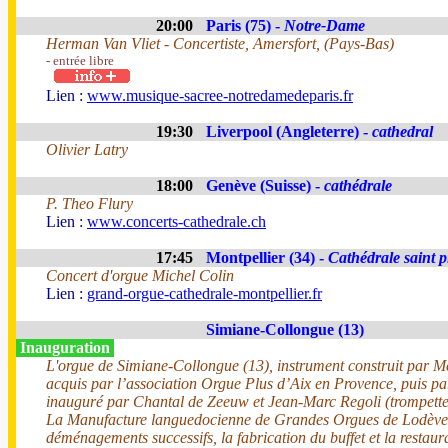
20:00
Paris (75) -
Notre-Dame
Herman Van Vliet - Concertiste, Amersfort, (Pays-Bas)
- entrée libre
Lien :
www.musique-sacree-notredamedeparis.fr
19:30
Liverpool (Angleterre) -
cathedral
Olivier Latry
18:00
Genève (Suisse) -
cathédrale
P. Theo Flury
Lien :
www.concerts-cathedrale.ch
17:45
Montpellier (34) -
Cathédrale saint p
Concert d'orgue Michel Colin
Lien :
grand-orgue-cathedrale-montpellier.fr
Simiane-Collongue (13)
Inauguration
L'orgue de Simiane-Collongue (13), instrument construit par Me
acquis par l’association Orgue Plus d’Aix en Provence, puis pa
inauguré par Chantal de Zeeuw et Jean-Marc Regoli (trompette
La Manufacture languedocienne de Grandes Orgues de Lodève, 
déménagements successifs, la fabrication du buffet et la resta