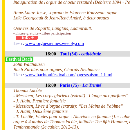
Inauguration de l'orgue de choeur restauré (Debierre 1894 - P
Anne-Laure Josse, soprano & Florence Rousseau, orgue
Loïc Georgeault & Jean-René André, à deux orgues
Oeuvres de Ropartz, Langlais, Ladmirault.
- Entrée gratuite - Libre participation
Lien :
www.orguesrennes.weebly.com
16:00
Toul (54) -
cathédrale
Festival Bach
John Walthausen
Bach Partitas pour orgues, Chorals Neuhauser
Lien :
www.bachtoulfestival.com/pages/saison_1.html
16:00
Paris (75) -
La Trinité
Thomas Lacôte
- Messiaen, Les corps glorieux (extrait) “L’ange aux parfums”
- J. Alain, Première fantaisie
- Messiaen, Livre d’orgue (extrait): “Les Mains de l’abîme”
- J. Alain, Deuxième fantaisie
- T. Lacôte, Etudes pour orgue : Alluvions en flamme (1er cahie
orgue à 4 mains de Thomas lacôte, intitulée The fifth Hammer, 
Tembremande (2e cahier, 2012-13),