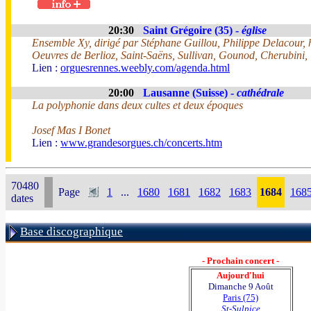
20:30
Saint Grégoire (35) -
église
Ensemble Xy, dirigé par Stéphane Guillou, Philippe Delacour
Oeuvres de Berlioz, Saint-Saëns, Sullivan, Gounod, Cherubini
Lien :
orguesrennes.weebly.com/agenda.html
20:00
Lausanne (Suisse) -
cathédrale
La polyphonie dans deux cultes et deux époques
Josef Mas I Bonet
Lien :
www.grandesorgues.ch/concerts.htm
70480
Page
1
...
1680
1681
1682
1683
1684
168
dates
Base discographique
- Prochain concert -
Aujourd'hui
Dimanche 9 Août
Paris (75)
St-Sulpice