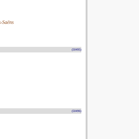
s-Saëns
(50495)
(50496)