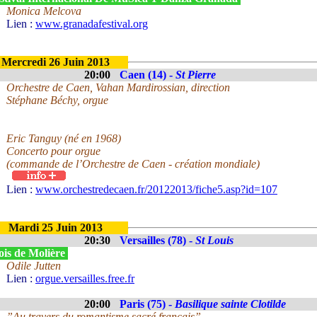
Monica Melcova
Lien :
www.granadafestival.org
Mercredi 26 Juin 2013
20:00
Caen (14) -
St Pierre
Orchestre de Caen, Vahan Mardirossian, direction
Stéphane Béchy, orgue
Eric Tanguy (né en 1968)
Concerto pour orgue
(commande de l’Orchestre de Caen - création mondiale)
Lien :
www.orchestredecaen.fr/20122013/fiche5.asp?id=107
Mardi 25 Juin 2013
20:30
Versailles (78) -
St Louis
is de Molière
Odile Jutten
Lien :
orgue.versailles.free.fr
20:00
Paris (75) -
Basilique sainte Clotilde
”Au travers du romantisme sacré français”