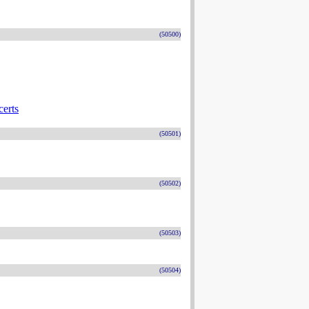
(50500)
erts
(50501)
(50502)
(50503)
(50504)