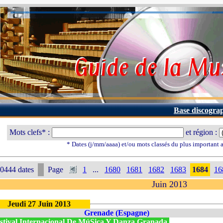
Base discogra
Mots clefs* :
et région :
* Dates (j/mm/aaaa) et/ou mots classés du plus important
0444 dates
Page
1
...
1680
1681
1682
1683
1684
16
Juin 2013
Jeudi 27 Juin 2013
Grenade (Espagne)
stival Internacional De MúSica Y Danza Granada