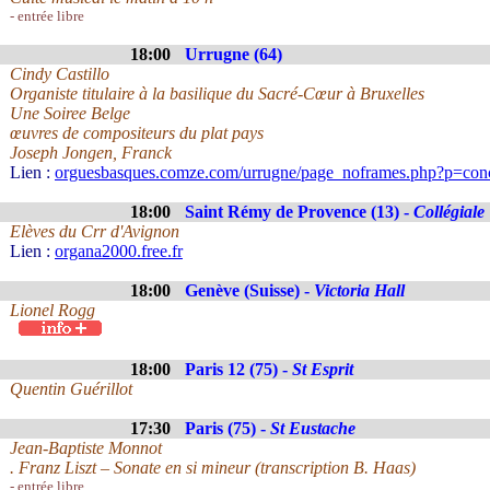
- entrée libre
18:00
Urrugne (64)
Cindy Castillo
Organiste titulaire à la basilique du Sacré-Cœur à Bruxelles
Une Soiree Belge
œuvres de compositeurs du plat pays
Joseph Jongen, Franck
Lien :
orguesbasques.comze.com/urrugne/page_noframes.php?p=conc
18:00
Saint Rémy de Provence (13) -
Collégiale
Elèves du Crr d'Avignon
Lien :
organa2000.free.fr
18:00
Genève (Suisse) -
Victoria Hall
Lionel Rogg
18:00
Paris 12 (75) -
St Esprit
Quentin Guérillot
17:30
Paris (75) -
St Eustache
Jean-Baptiste Monnot
. Franz Liszt – Sonate en si mineur (transcription B. Haas)
- entrée libre