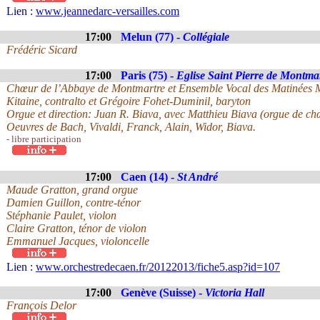
Lien :
www.jeannedarc-versailles.com
17:00
Melun (77) -
Collégiale
Frédéric Sicard
17:00
Paris (75) -
Eglise Saint Pierre de Montma
Chœur de l’Abbaye de Montmartre et Ensemble Vocal des Matinées Mu
Kitaine, contralto et Grégoire Fohet-Duminil, baryton
Orgue et direction: Juan R. Biava, avec Matthieu Biava (orgue de ch
Oeuvres de Bach, Vivaldi, Franck, Alain, Widor, Biava.
- libre participation
17:00
Caen (14) -
St André
Maude Gratton, grand orgue
Damien Guillon, contre-ténor
Stéphanie Paulet, violon
Claire Gratton, ténor de violon
Emmanuel Jacques, violoncelle
Lien :
www.orchestredecaen.fr/20122013/fiche5.asp?id=107
17:00
Genève (Suisse) -
Victoria Hall
François Delor