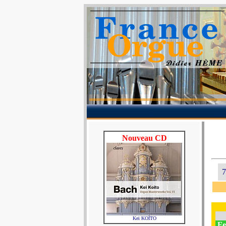
Nouveau CD
7
Kei KOÏTO
Fe