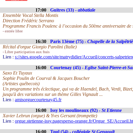
17:00
Guitres (33) -
abbatiale
Ensemble Vocal Stella Montis
Direction Frédéric Serrano
Programme Francis Poulenc à l’occasion du 50ème anniversaire de s
- entrée libre
16:30
Paris 13ème (75) -
Chapelle de la Salpêtri
Récital d'orgue Giorgio Parolini (Italie)
- Libre participation aux frais
Lien :
s://sites.google.com/site/matrydidier/Accueil/concerts-salpetrier
16:00
Courtenay (45) -
Eglise Saint-Pierre-et-Sa
Saxo Et Tuyaux
Sophie Poulin de Courval & Jacques Boucher
(Artistes québecois)
Un programme très éclectique, qui va de Haendel, Bach, Verdi, Bizet
jusqu'à des variations sur un thème Gilles Vignault ...
Lien :
amisorguecourtenay45.fr
16:00
Issy les moulineaux (92) -
St Etienne
Xavier Lebrun (orgue) & Yves Gersant (trompette)
Lien :
orgue.stetienne-issy.pagesperso-orange.fr/Orgue_SE/Accueil.h
16:00
Toul (54) -
collégiale St Gengoult