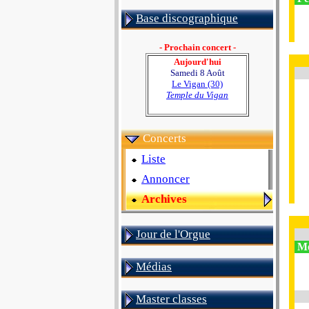
Base discographique
- Prochain concert -
Aujourd'hui
Samedi 8 Août
Le Vigan (30)
Temple du Vigan
Concerts
Liste
Annoncer
Archives
Jour de l'Orgue
Mo
Médias
Master classes