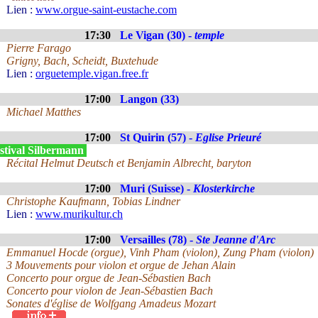
Lien :
www.orgue-saint-eustache.com
17:30
Le Vigan (30) -
temple
Pierre Farago
Grigny, Bach, Scheidt, Buxtehude
Lien :
orguetemple.vigan.free.fr
17:00
Langon (33)
Michael Matthes
17:00
St Quirin (57) -
Eglise Prieuré
stival Silbermann
Récital Helmut Deutsch et Benjamin Albrecht, baryton
17:00
Muri (Suisse) -
Klosterkirche
Christophe Kaufmann, Tobias Lindner
Lien :
www.murikultur.ch
17:00
Versailles (78) -
Ste Jeanne d'Arc
Emmanuel Hocde (orgue), Vinh Pham (violon), Zung Pham (violon)
3 Mouvements pour violon et orgue de Jehan Alain
Concerto pour orgue de Jean-Sébastien Bach
Concerto pour violon de Jean-Sébastien Bach
Sonates d'église de Wolfgang Amadeus Mozart