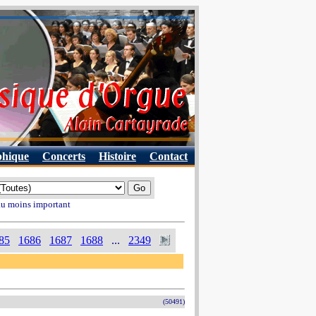
phique
Concerts
Histoire
Contact
 au moins important
85
1686
1687
1688
...
2349
(50491)