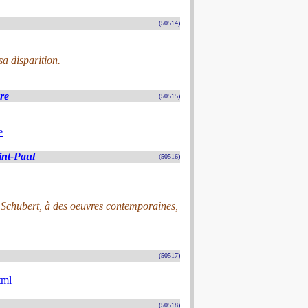
(50514)
a disparition.
ère
(50515)
e
int-Paul
(50516)
,Schubert, à des oeuvres contemporaines,
(50517)
tml
(50518)