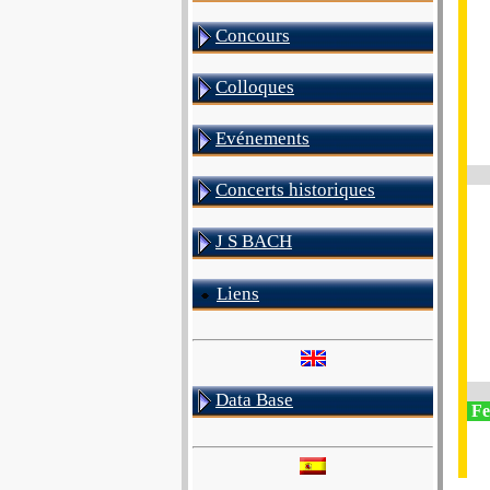
Concours
Colloques
Evénements
Concerts historiques
J S BACH
Liens
Data Base
Fes