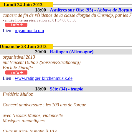
Lundi 24 Juin 2013
18:00
Asnières sur Oise (95) -
Abbaye de Royau
concert de fin de résidence de la classe d'orgue du Cnsmdp, par les 
- entrée libre sur réservation au 01 34 68 05 50
Lien :
royaumont.com
Dimanche 23 Juin 2013
20:00
Ratingen (Allemagne)
organistival 2013
mit Vincent Dubois (Soissons/Straßbourg)
Bach & Duruflé
Lien :
www.ratinger-kirchenmusik.de
18:00
Sète (34) -
temple
Frédéric Muñoz
Concert anniversaire : les 100 ans de l'orgue
avec Nicolas Muñoz, violoncelle
Musiques romantiques
Culte musical le matin à 10 h