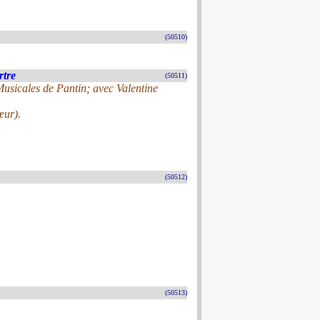
(50510)
rtre
(50511)
sicales de Pantin; avec Valentine
œur).
(50512)
(50513)