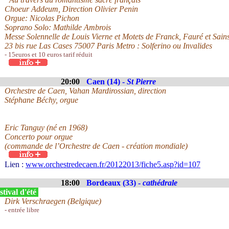
Choeur Addeum, Direction Olivier Penin
Orgue: Nicolas Pichon
Soprano Solo: Mathilde Ambrois
Messe Solennelle de Louis Vierne et Motets de Franck, Fauré et Sain
23 bis rue Las Cases 75007 Paris Metro : Solferino ou Invalides
- 15euros et 10 euros tarif réduit
20:00
Caen (14) -
St Pierre
Orchestre de Caen, Vahan Mardirossian, direction
Stéphane Béchy, orgue
Eric Tanguy (né en 1968)
Concerto pour orgue
(commande de l’Orchestre de Caen - création mondiale)
Lien :
www.orchestredecaen.fr/20122013/fiche5.asp?id=107
18:00
Bordeaux (33) -
cathédrale
tival d'été
Dirk Verschraegen (Belgique)
- entrée libre