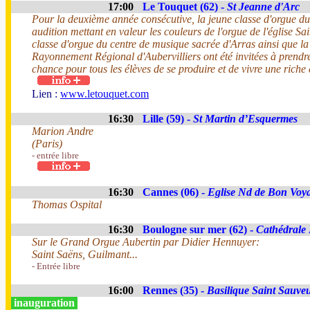
17:00
Le Touquet (62) -
St Jeanne d'Arc
Pour la deuxième année consécutive, la jeune classe d'orgue d
audition mettant en valeur les couleurs de l'orgue de l'église Sa
classe d'orgue du centre de musique sacrée d'Arras ainsi que la
Rayonnement Régional d'Aubervilliers ont été invitées à prend
chance pour tous les élèves de se produire et de vivre une riche
Lien :
www.letouquet.com
16:30
Lille (59) -
St Martin d’Esquermes
Marion Andre
(Paris)
- entrée libre
16:30
Cannes (06) -
Eglise Nd de Bon Voy
Thomas Ospital
16:30
Boulogne sur mer (62) -
Cathédrale
Sur le Grand Orgue Aubertin par Didier Hennuyer:
Saint Saëns, Guilmant...
- Entrée libre
16:00
Rennes (35) -
Basilique Saint Sauve
inauguration