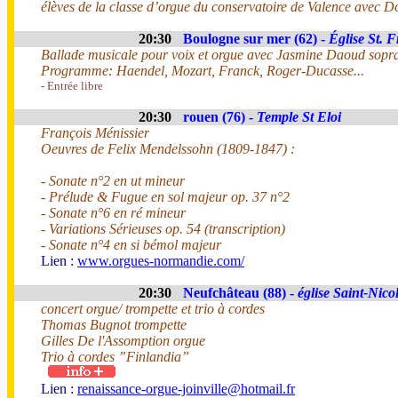
élèves de la classe d’orgue du conservatoire de Valence avec 
20:30
Boulogne sur mer (62) -
Église St. 
Ballade musicale pour voix et orgue avec Jasmine Daoud sopr
Programme: Haendel, Mozart, Franck, Roger-Ducasse...
- Entrée libre
20:30
rouen (76) -
Temple St Eloi
François Ménissier
Oeuvres de Felix Mendelssohn (1809-1847) :
- Sonate n°2 en ut mineur
- Prélude & Fugue en sol majeur op. 37 n°2
- Sonate n°6 en ré mineur
- Variations Sérieuses op. 54 (transcription)
- Sonate n°4 en si bémol majeur
Lien :
www.orgues-normandie.com/
20:30
Neufchâteau (88) -
église Saint-Nico
concert orgue/ trompette et trio à cordes
Thomas Bugnot trompette
Gilles De l'Assomption orgue
Trio à cordes ”Finlandia”
Lien :
renaissance-orgue-joinville@hotmail.fr