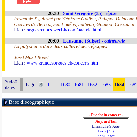
20:30
Saint Grégoire (35) -
église
Ensemble Xy, dirigé par Stéphane Guillou, Philippe Delacour
Oeuvres de Berlioz, Saint-Saëns, Sullivan, Gounod, Cherubini
Lien :
orguesrennes.weebly.com/agenda.html
20:00
Lausanne (Suisse) -
cathédrale
La polyphonie dans deux cultes et deux époques
Josef Mas I Bonet
Lien :
www.grandesorgues.ch/concerts.htm
70480
Page
1
...
1680
1681
1682
1683
1684
168
dates
Base discographique
- Prochain concert -
Aujourd'hui
Dimanche 9 Août
Paris (75)
St-Sulpice