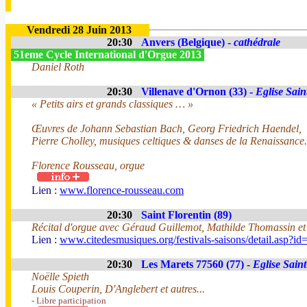
Vendredi 28 Juin 2013
20:30
Anvers (Belgique) -
cathédrale
51eme Cycle International d'Orgue 2013
Daniel Roth
20:30
Villenave d'Ornon (33) -
Eglise Sain
« Petits airs et grands classiques … »
Œuvres de Johann Sebastian Bach, Georg Friedrich Haendel,
Pierre Cholley, musiques celtiques & danses de la Renaissance.
Florence Rousseau, orgue
Lien :
www.florence-rousseau.com
20:30
Saint Florentin (89)
Récital d'orgue avec Géraud Guillemot, Mathilde Thomassin e
Lien :
www.citedesmusiques.org/festivals-saisons/detail.asp?i
20:30
Les Marets 77560 (77) -
Eglise Sain
Noëlle Spieth
Louis Couperin, D'Anglebert et autres...
- Libre participation