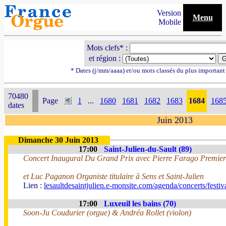
Version
Menu
Mobile
Mots clefs* :
et région :
* Dates (j/mm/aaaa) et/ou mots classés du plus importan
70480
Page
1
...
1680
1681
1682
1683
1684
168
dates
Juin 2013
Dimanche 30 Juin 2013
17:00
Saint-Julien-du-Sault (89)
Concert Inaugural Du Grand Prix avec Pierre Farago Premier 
et Luc Paganon Organiste titulaire à Sens et Saint-Julien
Lien :
lesaultdesaintjulien.e-monsite.com/agenda/concerts/festi
17:00
Luxeuil les bains (70)
Soon-Ju Coudurier (orgue) & Andréa Rollet (violon)