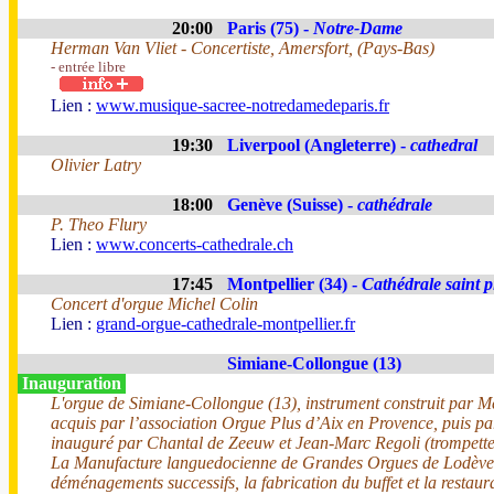
20:00
Paris (75) -
Notre-Dame
Herman Van Vliet - Concertiste, Amersfort, (Pays-Bas)
- entrée libre
Lien :
www.musique-sacree-notredamedeparis.fr
19:30
Liverpool (Angleterre) -
cathedral
Olivier Latry
18:00
Genève (Suisse) -
cathédrale
P. Theo Flury
Lien :
www.concerts-cathedrale.ch
17:45
Montpellier (34) -
Cathédrale saint p
Concert d'orgue Michel Colin
Lien :
grand-orgue-cathedrale-montpellier.fr
Simiane-Collongue (13)
Inauguration
L'orgue de Simiane-Collongue (13), instrument construit par Me
acquis par l’association Orgue Plus d’Aix en Provence, puis pa
inauguré par Chantal de Zeeuw et Jean-Marc Regoli (trompette
La Manufacture languedocienne de Grandes Orgues de Lodève, 
déménagements successifs, la fabrication du buffet et la resta