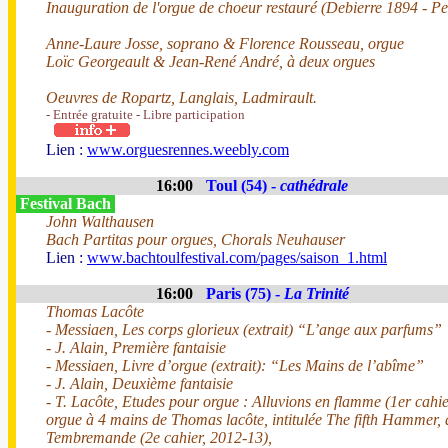
Inauguration de l'orgue de choeur restauré (Debierre 1894 - P
Anne-Laure Josse, soprano & Florence Rousseau, orgue
Loïc Georgeault & Jean-René André, à deux orgues
Oeuvres de Ropartz, Langlais, Ladmirault.
- Entrée gratuite - Libre participation
Lien :
www.orguesrennes.weebly.com
16:00
Toul (54) -
cathédrale
Festival Bach
John Walthausen
Bach Partitas pour orgues, Chorals Neuhauser
Lien :
www.bachtoulfestival.com/pages/saison_1.html
16:00
Paris (75) -
La Trinité
Thomas Lacôte
- Messiaen, Les corps glorieux (extrait) “L’ange aux parfums”
- J. Alain, Première fantaisie
- Messiaen, Livre d’orgue (extrait): “Les Mains de l’abîme”
- J. Alain, Deuxième fantaisie
- T. Lacôte, Etudes pour orgue : Alluvions en flamme (1er cahie
orgue à 4 mains de Thomas lacôte, intitulée The fifth Hammer, 
Tembremande (2e cahier, 2012-13),