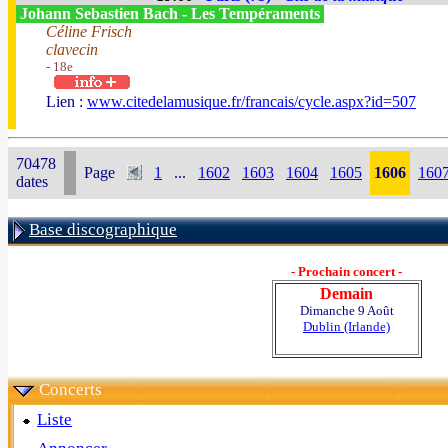
Johann Sebastien Bach - Les Tempéraments
Céline Frisch
clavecin
- 18e
Lien :
www.citedelamusique.fr/francais/cycle.aspx?id=507
70478
Page
1
...
1602
1603
1604
1605
1606
160
dates
Base discographique
- Prochain concert -
Demain
Dimanche 9 Août
Dublin (Irlande)
Concerts
Liste