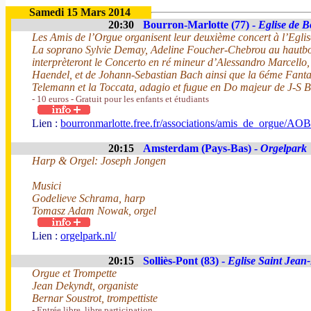
Samedi 15 Mars 2014
20:30
Bourron-Marlotte (77) -
Eglise de 
Les Amis de l’Orgue organisent leur deuxième concert à l’Eglis
La soprano Sylvie Demay, Adeline Foucher-Chebrou au hautboi
interprèteront le Concerto en ré mineur d’Alessandro Marcello,
Haendel, et de Johann-Sebastian Bach ainsi que la 6éme Fanta
Telemann et la Toccata, adagio et fugue en Do majeur de J-S 
- 10 euros - Gratuit pour les enfants et étudiants
Lien :
bourronmarlotte.free.fr/associations/amis_de_orgue/AO
20:15
Amsterdam (Pays-Bas) -
Orgelpark
Harp & Orgel: Joseph Jongen
Musici
Godelieve Schrama, harp
Tomasz Adam Nowak, orgel
Lien :
orgelpark.nl/
20:15
Solliès-Pont (83) -
Eglise Saint Jean-
Orgue et Trompette
Jean Dekyndt, organiste
Bernar Soustrot, trompettiste
- Entrée libre, libre participation