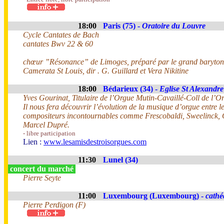
18:00
Paris (75) -
Oratoire du Louvre
Cycle Cantates de Bach
cantates Bwv 22 & 60
chœur ”Résonance” de Limoges, préparé par le grand baryton 
Camerata St Louis, dir . G. Guillard et Vera Nikitine
18:00
Bédarieux (34) -
Eglise St Alexandre
Yves Gourinat, Titulaire de l’Orgue Mutin-Cavaillé-Coll de l’O
Il nous fera découvrir l’évolution de la musique d’orgue entre 
compositeurs incontournables comme Frescobaldi, Sweelinck, 
Marcel Dupré.
- libre participation
Lien :
www.lesamisdestroisorgues.com
11:30
Lunel (34)
concert du marché
Pierre Seyte
11:00
Luxembourg (Luxembourg) -
cathé
Pierre Perdigon (F)