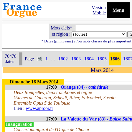
Version
Menu
Mobile
Mots clefs* :
et région :
* Dates (j/mm/aaaa) et/ou mots classés du plus importan
70478
Page
1
...
1602
1603
1604
1605
1606
160
dates
Mars 2014
Dimanche 16 Mars 2014
17:00
Orange (84) -
cathédrale
Deux trompettes, deux trombones et orgue
Œuvres de Cabezon, Scheidt, Biber, Falconieri, Susato…
Ensemble Opus 5 de Toulouse
Lien :
www.aproor.fr
17:00
La Valette du Var (83) -
Eglise Sain
Inauguration
Concert inaugural de l'Orgue de Choeur