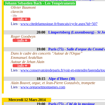
Johann Sebastien Bach - Les Tempéraments
Olivier Baumont
clavecin
- 18e
Lien :
www.citedelamusique.fr/francais/cycle.aspx?id=507
20:00
Limpertsberg (Luxembourg) -
St J
Roger Goodwyn
19:00
Paris (75) -
Salle d'orgue du Cnsmd 
Dans le cadre des concerts ”Autour de l'Orgue”
Emmanuel Arakélian
Autour de Jehan Alain
Lien :
www.conservatoiredeparis.fr/voir-et-entendre/lagenda/tout
18:15
Alpe d'Huez (38)
Alain Bouvet, orgue, et Jean-Pierre Gonzalvès, trompette
Lien :
www.orguesetmontagnes.com
Mercredi 12 Mars 2014
19:00
Paris (75) -
Cité de la musique