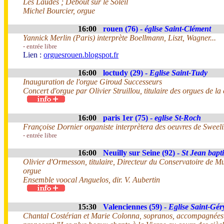
Les Laudes ; Debout sur le Soleil
Michel Bourcier, orgue
16:00
rouen (76) -
église Saint-Clément
Yannick Merlin (Paris) interprète Boellmann, Liszt, Wagner...
- entrée libre
Lien :
orguesrouen.blogspot.fr
16:00
loctudy (29) -
Eglise Saint-Tudy
Inauguration de l'orgue Giroud Successeurs
Concert d'orgue par Olivier Struillou, titulaire des orgues de 
16:00
paris 1er (75) -
eglise St-Roch
Françoise Dornier organiste interprètera des oeuvres de Sweel
- entrée libre
16:00
Neuilly sur Seine (92) -
St Jean bapti
Olivier d'Ormesson, titulaire, Directeur du Conservatoire de M
orgue
Ensemble voocal Anguelos, dir. V. Aubertin
15:30
Valenciennes (59) -
Eglise Saint-Gér
Chantal Costérian et Marie Colonna, sopranos, accompagnées