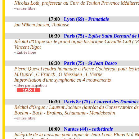
Nicolas Loth, professeur au Cnrr de Toulon Provence Méditerr
- entrée libre
17:00
Lyon (69) -
Primatiale
jan Willem jansen, Toulouse
16:30
Paris (75) -
Eglise Saint Bernard de 
Récital d'Orgue sur le grand orgue historique Cavaillé-Coll (1
Vincent Rigot
- Entrée libre
16:30
Paris (75) -
St Jean Bosco
Pierre Queval rendra hommage à Pierre Cochereau pour les tren
M.Dupré , C Franck , O Messiaen , L Vierne
Improvisation d'une symphonie en 4 mouvements
- libre participation
16:30
Paris 8e (75) -
Couvent des Dominic
Récital d'Orgue : Laurent Jochum (lauréat du Conservatoire d
Boehm - Bach - Brahms, Schumann - Mendelssohn
- entrée libre
16:00
Nantes (44) -
cathédrale
Intégrale de la musique pour orgue de Jean-Louis Florentz à N