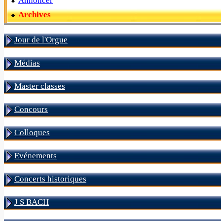
Annoncer
Archives
Jour de l'Orgue
Médias
Master classes
Concours
Colloques
Evénements
Concerts historiques
J S BACH