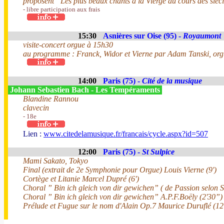
proposent ”Les plus beaux chants à la Vierge au cours des sièc
- libre participation aux frais
15:30
Asnières sur Oise (95) -
Royaumont
visite-concert orgue à 15h30
au programme : Franck, Widor et Vierne par Adam Tanski, or
14:00
Paris (75) -
Cité de la musique
Johann Sebastien Bach - Les Tempéraments
Blandine Rannou
clavecin
- 18e
Lien :
www.citedelamusique.fr/francais/cycle.aspx?id=507
12:00
Paris (75) -
St Sulpice
Mami Sakato, Tokyo
Final (extrait de 2e Symphonie pour Orgue) Louis Vierne (9')
Cortège et Litanie Marcel Dupré (6')
Choral ” Bin ich gleich von dir gewichen” ( de Passion selon S
Choral ” Bin ich gleich von dir gewichen” A.P.F.Boëly (2'30”)
Prélude et Fugue sur le nom d'Alain Op.7 Maurice Duruflé (12