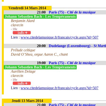
Vendredi 14 Mars 2014
21:00
Paris (75) -
Cité de la musique
Johann Sebastien Bach - Les Tempéraments
Benjamin Alard
clavecin
- 18e
Lien :
www.citedelamusique.fr/francais/cycle.aspx?id=507
20:00
Dudelange (Luxembourg) -
St Mart
Prélude celtique
David O’Shea, orgue Aaron C., chant
19:00
Paris (75) -
Cité de la musique
Johann Sebastien Bach - Les Tempéraments
Aurélien Delage
clavecin
- 18e
Lien :
www.citedelamusique.fr/francais/cycle.aspx?id=507
Jeudi 13 Mars 2014
21:00
Paris (75) -
Cité de la musique