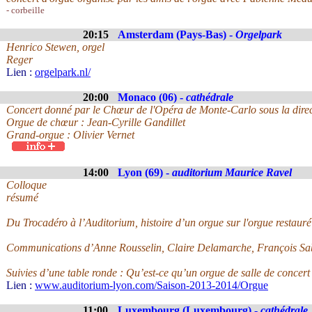
- corbeille
20:15
Amsterdam (Pays-Bas) -
Orgelpark
Henrico Stewen, orgel
Reger
Lien :
orgelpark.nl/
20:00
Monaco (06) -
cathédrale
Concert donné par le Chœur de l'Opéra de Monte-Carlo sous la direc
Orgue de chœur : Jean-Cyrille Gandillet
Grand-orgue : Olivier Vernet
14:00
Lyon (69) -
auditorium Maurice Ravel
Colloque
résumé
Du Trocadéro à l’Auditorium, histoire d’un orgue sur l'orgue restaur
Communications d’Anne Rousselin, Claire Delamarche, François Saba
Suivies d’une table ronde : Qu’est-ce qu’un orgue de salle de concert
Lien :
www.auditorium-lyon.com/Saison-2013-2014/Orgue
11:00
Luxembourg (Luxembourg) -
cathédrale