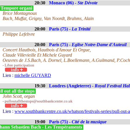
20:30
Monaco (06) -
Ste Dévote
 Tempore organi
Brice Montagnoux
Bach, Muffat, Grigny, Van Noordt, Brahms, Alain
20:00
Paris (75) -
La Trinité
Philippe Lefebvre
20:00
Paris (75) -
Eglise Notre-Dame d'Auteuil
Concert Hautbois, Hautbois d'Amour Et Orgue,
Claude Villevieille Et Michele Guyard
Oeuvres de J.S.Bach, A. Dornel, L.Boellemann, A.Guilmand, P.Coch
- Libre participation
Lien :
michelle GUYARD
19:30
Londres (Angleterre) -
Royal Festival Hal
l out all the stops
John Scott, organ
- pulloutallthestops@southbankcentre.co.uk
Lien :
www.southbankcentre.co.uk/whatson/festivals-series/pull-out-al
19:00
Paris (75) -
Cité de la musique
hann Sebastien Bach - Les Tempéraments