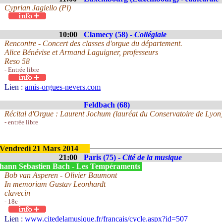
Cyprian Jagiello (Pl)
10:00
Clamecy (58) -
Collégiale
Rencontre - Concert des classes d'orgue du département.
Alice Bénévise et Armand Laguigner, professeurs
Reso 58
- Entrée libre
Lien :
amis-orgues-nevers.com
Feldbach (68)
Récital d'Orgue : Laurent Jochum (lauréat du Conservatoire de Lyon
- entrée libre
Vendredi 21 Mars 2014
21:00
Paris (75) -
Cité de la musique
hann Sebastien Bach - Les Tempéraments
Bob van Asperen - Olivier Baumont
In memoriam Gustav Leonhardt
clavecin
- 18e
Lien :
www.citedelamusique.fr/francais/cycle.aspx?id=507