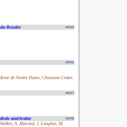
du-Rosaire
(48145)
(48146)
 Messe de Nostre Dame, Chansons Codex
(48147)
drale américaine
(48148)
Walker, A. Marchal, J. Langlais, M.