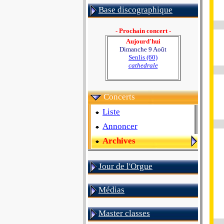
Base discographique
- Prochain concert -
Aujourd'hui
Dimanche 9 Août
Senlis (60)
cathedrale
Concerts
Liste
Annoncer
Archives
Jour de l'Orgue
Médias
Master classes