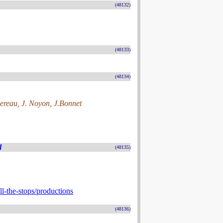
(48132)
(48133)
(48134)
ereau, J. Noyon, J.Bonnet
l
(48135)
l-the-stops/productions
(48136)