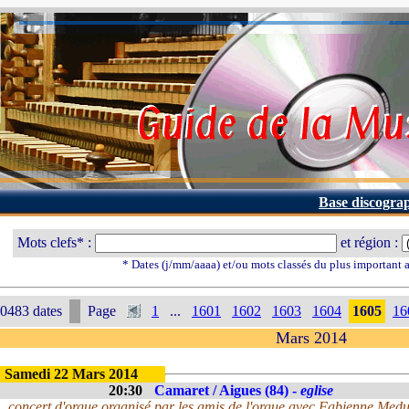
Base discogra
Mots clefs* :
et région :
* Dates (j/mm/aaaa) et/ou mots classés du plus important
0483 dates
Page
1
...
1601
1602
1603
1604
1605
16
Mars 2014
Samedi 22 Mars 2014
20:30
Camaret / Aigues (84) -
eglise
concert d'orgue organisé par les amis de l'orgue avec Fabienne Medu