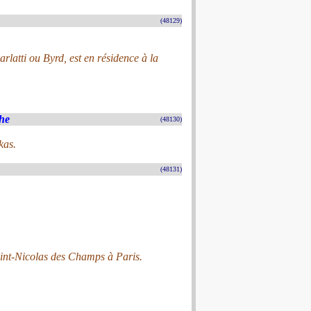
(48129)
rlatti ou Byrd, est en résidence à la
phe
(48130)
kas.
(48131)
Saint-Nicolas des Champs à Paris.