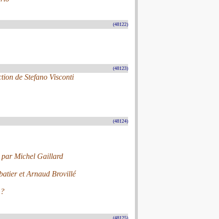
(48122)
(48123)
tion de Stefano Visconti
(48124)
é par Michel Gaillard
tier et Arnaud Brovillé
 ?
(48125)