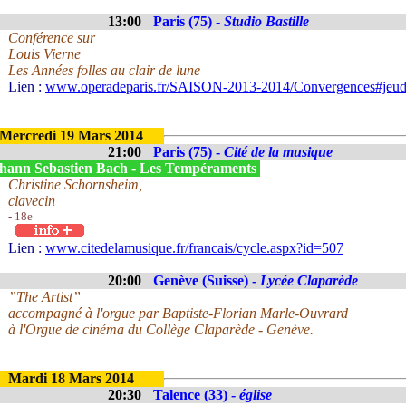
13:00
Paris (75) -
Studio Bastille
Conférence sur
Louis Vierne
Les Années folles au clair de lune
Lien :
www.operadeparis.fr/SAISON-2013-2014/Convergences#jeud
Mercredi 19 Mars 2014
21:00
Paris (75) -
Cité de la musique
hann Sebastien Bach - Les Tempéraments
Christine Schornsheim,
clavecin
- 18e
Lien :
www.citedelamusique.fr/francais/cycle.aspx?id=507
20:00
Genève (Suisse) -
Lycée Claparède
”The Artist”
accompagné à l'orgue par Baptiste-Florian Marle-Ouvrard
à l'Orgue de cinéma du Collège Claparède - Genève.
Mardi 18 Mars 2014
20:30
Talence (33) -
église