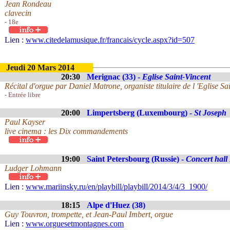
Jean Rondeau
clavecin
- 18e
Lien :
www.citedelamusique.fr/francais/cycle.aspx?id=507
Jeudi 20 Mars 2014
20:30
Merignac (33) -
Eglise Saint-Vincent
Récital d'orgue par Daniel Matrone, organiste titulaire de l 'Eglise 
- Entrée libre
20:00
Limpertsberg (Luxembourg) -
St Joseph
Paul Kayser
live cinema : les Dix commandements
19:00
Saint Petersbourg (Russie) -
Concert hall
Ludger Lohmann
Lien :
www.mariinsky.ru/en/playbill/playbill/2014/3/4/3_1900/
18:15
Alpe d'Huez (38)
Guy Touvron, trompette, et Jean-Paul Imbert, orgue
Lien :
www.orguesetmontagnes.com