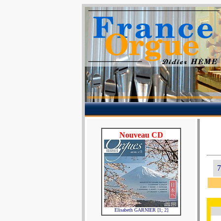
Nouveau CD
7
Elisabeth GARNIER [1; 2]