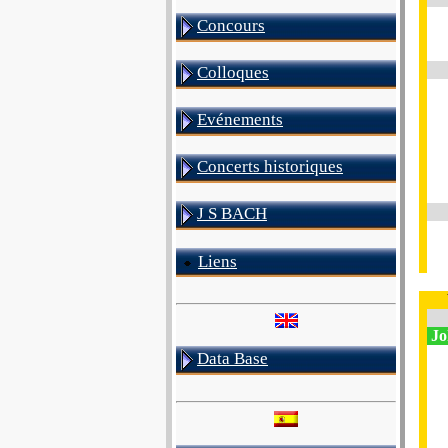
Concours
Colloques
Evénements
Concerts historiques
J S BACH
Liens
Jo
Data Base