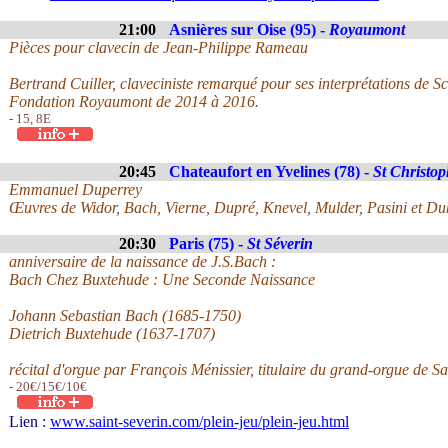
21:00
Asnières sur Oise (95) -
Royaumont
Pièces pour clavecin de Jean-Philippe Rameau
Bertrand Cuiller, claveciniste remarqué pour ses interprétations de Sca
Fondation Royaumont de 2014 à 2016.
- 15, 8E
20:45
Chateaufort en Yvelines (78) -
St Christo
Emmanuel Duperrey
Œuvres de Widor, Bach, Vierne, Dupré, Knevel, Mulder, Pasini et Du
20:30
Paris (75) -
St Séverin
anniversaire de la naissance de J.S.Bach :
Bach Chez Buxtehude : Une Seconde Naissance
Johann Sebastian Bach (1685-1750)
Dietrich Buxtehude (1637-1707)
récital d'orgue par François Ménissier, titulaire du grand-orgue de 
- 20€/15€/10€
Lien :
www.saint-severin.com/plein-jeu/plein-jeu.html