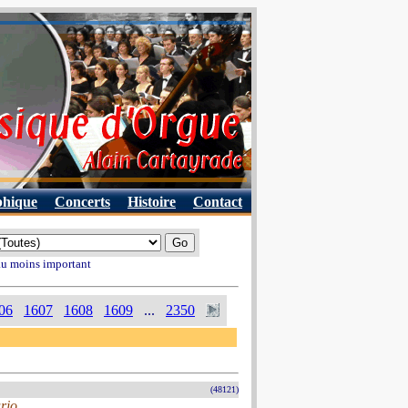
phique
Concerts
Histoire
Contact
 au moins important
06
1607
1608
1609
...
2350
(48121)
rio