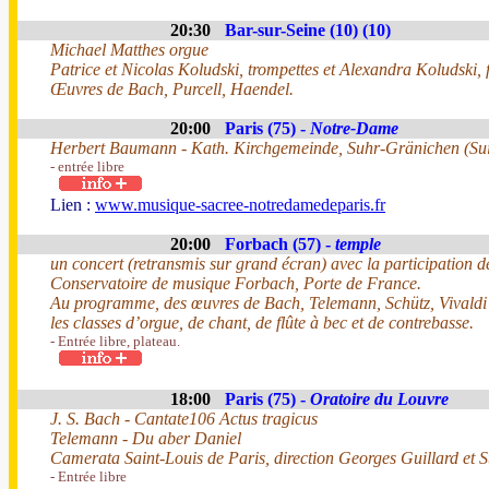
20:30
Bar-sur-Seine (10) (10)
Michael Matthes orgue
Patrice et Nicolas Koludski, trompettes et Alexandra Koludski, f
Œuvres de Bach, Purcell, Haendel.
20:00
Paris (75) -
Notre-Dame
Herbert Baumann - Kath. Kirchgemeinde, Suhr-Gränichen (Sui
- entrée libre
Lien :
www.musique-sacree-notredamedeparis.fr
20:00
Forbach (57) -
temple
un concert (retransmis sur grand écran) avec la participation de
Conservatoire de musique Forbach, Porte de France.
Au programme, des œuvres de Bach, Telemann, Schütz, Vivaldi
les classes d’orgue, de chant, de flûte à bec et de contrebasse.
- Entrée libre, plateau.
18:00
Paris (75) -
Oratoire du Louvre
J. S. Bach - Cantate106 Actus tragicus
Telemann - Du aber Daniel
Camerata Saint-Louis de Paris, direction Georges Guillard et S
- Entrée libre