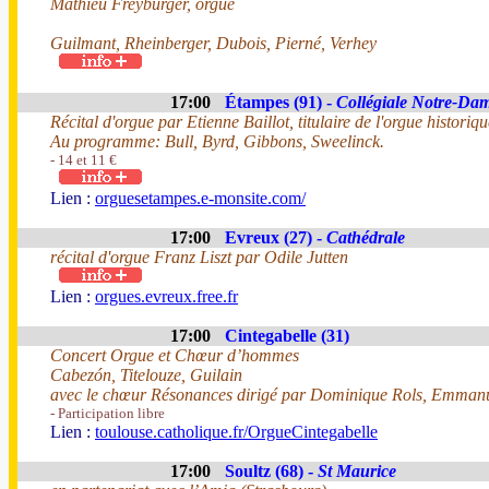
Mathieu Freyburger, orgue
Guilmant, Rheinberger, Dubois, Pierné, Verhey
17:00
Étampes (91) -
Collégiale Notre-Da
Récital d'orgue par Etienne Baillot, titulaire de l'orgue historiq
Au programme: Bull, Byrd, Gibbons, Sweelinck.
- 14 et 11 €
Lien :
orguesetampes.e-monsite.com/
17:00
Evreux (27) -
Cathédrale
récital d'orgue Franz Liszt par Odile Jutten
Lien :
orgues.evreux.free.fr
17:00
Cintegabelle (31)
Concert Orgue et Chœur d’hommes
Cabezón, Titelouze, Guilain
avec le chœur Résonances dirigé par Dominique Rols, Emmanuel
- Participation libre
Lien :
toulouse.catholique.fr/OrgueCintegabelle
17:00
Soultz (68) -
St Maurice