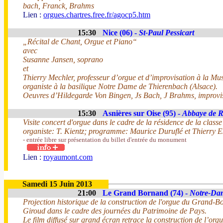
bach, Franck, Brahms
Lien :
orgues.chartres.free.fr/agocp5.htm
15:30
Nice (06) -
St-Paul Pessicart
„Récital de Chant, Orgue et Piano“
avec
Susanne Jansen, soprano
et
Thierry Mechler, professeur d’orgue et d’improvisation à la M
organiste à la basilique Notre Dame de Thierenbach (Alsace).
Oeuvres d’Hildegarde Von Bingen, Js Bach, J Brahms, improvis
15:30
Asnières sur Oise (95) -
Abbaye de 
Visite concert d'orgue dans le cadre de la résidence de la cla
organiste: T. Kientz; programme: Maurice Duruflé et Thierry E
- entrée libre sur présentation du billet d'entrée du monument
Lien :
royaumont.com
Samedi 15 Juin 2013
21:00
Le Grand Bornand (74) -
Notre-Dam
Projection historique de la construction de l'orgue du Grand-
Giroud dans le cadre des journées du Patrimoine de Pays.
Le film diffusé sur grand écran retrace la construction de l’org