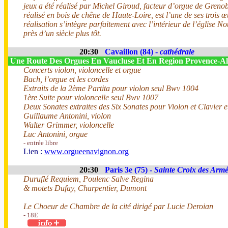
jeux a été réalisé par Michel Giroud, facteur d’orgue de Greno
réalisé en bois de chêne de Haute-Loire, est l’une de ses trois 
réalisation s’intègre parfaitement avec l’intérieur de l’église
près d’un siècle plus tôt.
20:30
Cavaillon (84) -
cathédrale
Une Route Des Orgues En Vaucluse Et En Region Provence-
Concerts violon, violoncelle et orgue
Bach, l’orgue et les cordes
Extraits de la 2ème Partita pour violon seul Bwv 1004
1ère Suite pour violoncelle seul Bwv 1007
Deux Sonates extraites des Six Sonates pour Violon et Clavier 
Guillaume Antonini, violon
Walter Grimmer, violoncelle
Luc Antonini, orgue
- entrée libre
Lien :
www.orgueenavignon.org
20:30
Paris 3e (75) -
Sainte Croix des Arm
Duruflé Requiem, Poulenc Salve Regina
& motets Dufay, Charpentier, Dumont
Le Choeur de Chambre de la cité dirigé par Lucie Deroian
- 18E