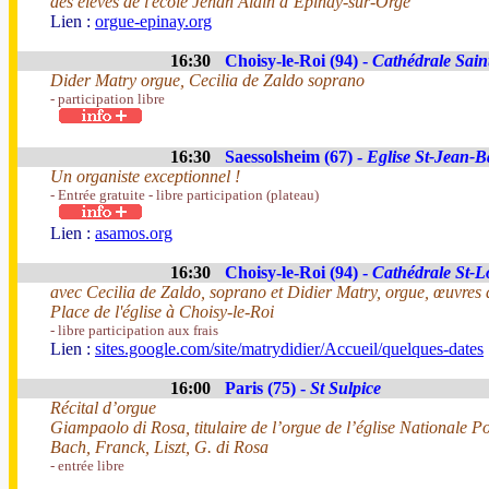
des élèves de l'école Jehan Alain d’Epinay-sur-Orge
Lien :
orgue-­epinay.org
16:30
Choisy-le-Roi (94) -
Cathédrale Sain
Dider Matry orgue, Cecilia de Zaldo soprano
- participation libre
16:30
Saessolsheim (67) -
Eglise St-Jean-Ba
Un organiste exceptionnel !
- Entrée gratuite - libre participation (plateau)
Lien :
asamos.org
16:30
Choisy-le-Roi (94) -
Cathédrale St-L
avec Cecilia de Zaldo, soprano et Didier Matry, orgue, œuvres 
Place de l'église à Choisy-le-Roi
- libre participation aux frais
Lien :
sites.google.com/site/matrydidier/Accueil/quelques-dates
16:00
Paris (75) -
St Sulpice
Récital d’orgue
Giampaolo di Rosa, titulaire de l’orgue de l’église Nationale 
Bach, Franck, Liszt, G. di Rosa
- entrée libre