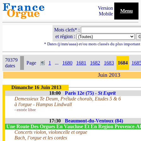
Version
Menu
Mobile
Mots clefs* :
et région :
* Dates (j/mm/aaaa) et/ou mots classés du plus importan
70379
Page
1
...
1680
1681
1682
1683
1684
168
dates
Juin 2013
Dimanche 16 Juin 2013
18:00
Paris 12e (75) -
St Esprit
Demessieux Te Deum, Prélude chorals, Etudes 5 & 6
à l'orgue - Hampus Lindwall
- entrée libre
17:30
Beaumont-du-Ventoux (84)
Une Route Des Orgues En Vaucluse Et En Region Provence-
Concerts violon, violoncelle et orgue
Bach, l’orgue et les cordes