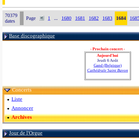
70379
Page
1
...
1680
1681
1682
1683
1684
168
dates
Base discographique
- Prochain concert -
Aujourd'hui
Jeudi 6 Août
Gand (Belgique)
Cathédrale Saint Bavon
Concerts
Liste
Annoncer
Archives
Jour de l'Orgue