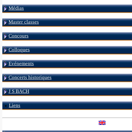
Médias
Master classes
Concours
Colloques
Evénements
Concerts historiques
J S BACH
Liens