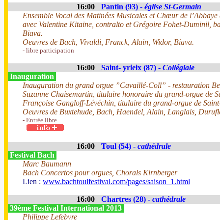
16:00
Pantin (93) -
église St-Germain
Ensemble Vocal des Matinées Musicales et Chœur de l’Abbaye
avec Valentine Kitaine, contralto et Grégoire Fohet-Duminil, ba
Biava.
Oeuvres de Bach, Vivaldi, Franck, Alain, Widor, Biava.
- libre participation
16:00
Saint- yrieix (87) -
Collégiale
Inauguration
Inauguration du grand orgue ”Cavaillé-Coll” - restauration B
Suzanne Chaisemartin, titulaire honoraire du grand-orgue de S
Françoise Gangloff-Lévéchin, titulaire du grand-orgue de Sain
Oeuvres de Buxtehude, Bach, Haendel, Alain, Langlais, Durufl
- Entrée libre
16:00
Toul (54) -
cathédrale
Festival Bach
Marc Baumann
Bach Concertos pour orgues, Chorals Kirnberger
Lien :
www.bachtoulfestival.com/pages/saison_1.html
16:00
Chartres (28) -
cathédrale
39ème Festival International 2013
Philippe Lefebvre