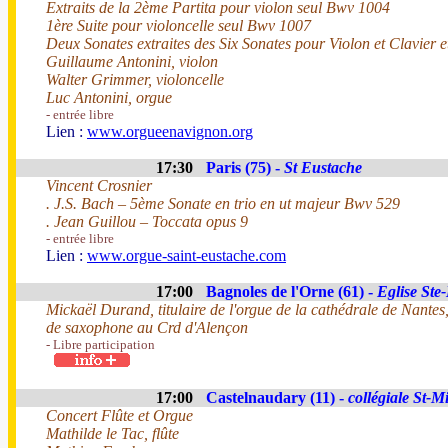
Extraits de la 2ème Partita pour violon seul Bwv 1004
1ère Suite pour violoncelle seul Bwv 1007
Deux Sonates extraites des Six Sonates pour Violon et Clavier 
Guillaume Antonini, violon
Walter Grimmer, violoncelle
Luc Antonini, orgue
- entrée libre
Lien :
www.orgueenavignon.org
17:30
Paris (75) -
St Eustache
Vincent Crosnier
. J.S. Bach – 5ème Sonate en trio en ut majeur Bwv 529
. Jean Guillou – Toccata opus 9
- entrée libre
Lien :
www.orgue-saint-eustache.com
17:00
Bagnoles de l'Orne (61) -
Eglise Ste
Mickaël Durand, titulaire de l'orgue de la cathédrale de Nante
de saxophone au Crd d'Alençon
- Libre participation
17:00
Castelnaudary (11) -
collégiale St-M
Concert Flûte et Orgue
Mathilde le Tac, flûte