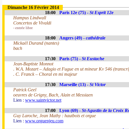
Dimanche 16 Février 2014
18:00
Paris 12e (75) -
St Esprit 12e
Hampus Lindwall
Concertos de Vivaldi
- entrée libre
18:00
Angers (49) -
cathédrale
Mickaël Durand (nantes)
bach
17:30
Paris (75) -
St Eustache
Jean-Baptiste Monnot
. W.A. Mozart – Adagio et Fugue en ut mineur Kv 546 (transcrip
. C. Franck – Choral en mi majeur
17:30
Marseille (13) -
St Victor
Patrick Geel
oeuvres de Grigny, Bach, Alain et Messiaen
Lien :
www.saintvictor.net
17:00
Lyon (69) -
St-Agustin de la Croix R
Guy Laroche, Jean Mathy : hautbois et orgue
Lien :
www.orguenjeu.com