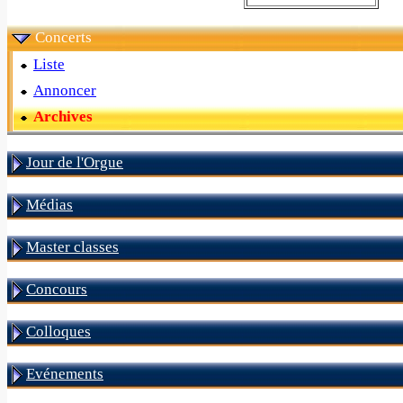
Concerts
Liste
Annoncer
Archives
Jour de l'Orgue
Médias
Master classes
Concours
Colloques
Evénements