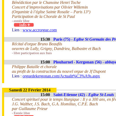
Bénédiction par le Chanoine Henri Toche
Concert d’improvisations par Olivier Willemin
(Organiste à l’église Sainte Rosalie – Paris 13°)
Participation de la Chorale de St Paul
- entrée libre
Lien :
www.accrorgue.com
15:30
Paris (75) -
Eglise St Germain des Pr
Récital d'orgue Bruno Beaufils
oeuvres de Lully, Grigny, Dandrieu, Balbastre et Bach
- libre participation aux frais
15:00
Plouharnel - Kergonan (56) -
abbay
Philippe Bataille et chorale
au profit de la construction du nouvel orgue de Jf Dupont
Lien :
orguedekergonan.com/Actualit%C3%A9s.aspx
Samedi 22 Février 2014
15:00
Saint-Etienne (42) -
Eglise St-Louis
Concert spirituel pour le temps liturgique : Il y a 300 ans, en 
J.G. Walther, J.S. Bach, G.A. Homilius, C.P.E. Bach
par Guillaume Prieur
- Entrée libre