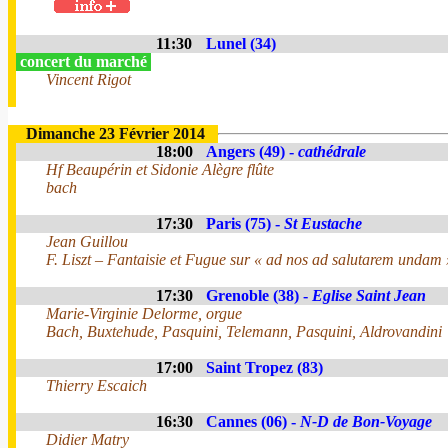
11:30
Lunel (34)
concert du marché
Vincent Rigot
Dimanche 23 Février 2014
18:00
Angers (49) -
cathédrale
Hf Beaupérin et Sidonie Alègre flûte
bach
17:30
Paris (75) -
St Eustache
Jean Guillou
F. Liszt – Fantaisie et Fugue sur « ad nos ad salutarem undam 
17:30
Grenoble (38) -
Eglise Saint Jean
Marie-Virginie Delorme, orgue
Bach, Buxtehude, Pasquini, Telemann, Pasquini, Aldrovandini
17:00
Saint Tropez (83)
Thierry Escaich
16:30
Cannes (06) -
N-D de Bon-Voyage
Didier Matry