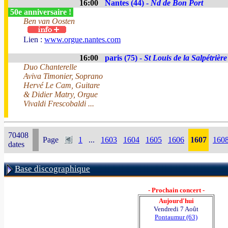
16:00
Nantes (44) -
Nd de Bon Port
50e anniversaire !
Ben van Oosten
Lien :
www.orgue.nantes.com
16:00
paris (75) -
St Louis de la Salpétrière
Duo Chanterelle
Aviva Timonier, Soprano
Hervé Le Cam, Guitare
& Didier Matry, Orgue
Vivaldi Frescobaldi ...
70408
Page
1
...
1603
1604
1605
1606
1607
160
dates
Base discographique
- Prochain concert -
Aujourd'hui
Vendredi 7 Août
Pontaumur (63)