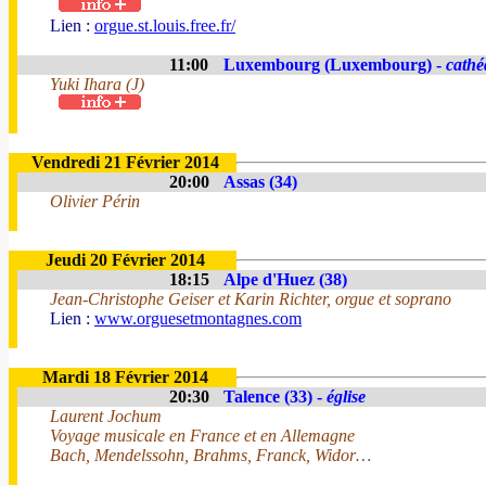
Lien :
orgue.st.louis.free.fr/
11:00
Luxembourg (Luxembourg) -
cathé
Yuki Ihara (J)
Vendredi 21 Février 2014
20:00
Assas (34)
Olivier Périn
Jeudi 20 Février 2014
18:15
Alpe d'Huez (38)
Jean-Christophe Geiser et Karin Richter, orgue et soprano
Lien :
www.orguesetmontagnes.com
Mardi 18 Février 2014
20:30
Talence (33) -
église
Laurent Jochum
Voyage musicale en France et en Allemagne
Bach, Mendelssohn, Brahms, Franck, Widor…