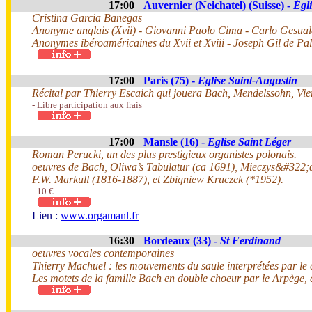
17:00
Auvernier (Neichatel) (Suisse) -
Égli
Cristina Garcia Banegas
Anonyme anglais (Xvii) - Giovanni Paolo Cima - Carlo Gesual
Anonymes ibéroaméricaines du Xvii et Xviii - Joseph Gil de P
17:00
Paris (75) -
Eglise Saint-Augustin
Récital par Thierry Escaich qui jouera Bach, Mendelssohn, Vie
- Libre participation aux frais
17:00
Mansle (16) -
Eglise Saint Léger
Roman Perucki, un des plus prestigieux organistes polonais.
oeuvres de Bach, Oliwa’s Tabulatur (ca 1691), Mieczys&#322
F.W. Markull (1816-1887), et Zbigniew Kruczek (*1952).
- 10 €
Lien :
www.orgamanl.fr
16:30
Bordeaux (33) -
St Ferdinand
oeuvres vocales contemporaines
Thierry Machuel : les mouvements du saule interprétées par le
Les motets de la famille Bach en double choeur par le Arpège, 