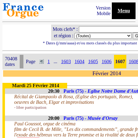
Version
Menu
Mobile
Mots clefs* :
et région :
* Dates (j/mm/aaaa) et/ou mots classés du plus importan
70408
Page
1
...
1603
1604
1605
1606
1607
160
dates
Février 2014
Mardi 25 Février 2014
20:30
Paris (75) -
Eglise Notre Dame d'Aut
Récital de Giampaolo di Rosa, (Eglise des portugais, Rome),
oeuvres de Bach, Elgar et improvisations
- libre participation
20:00
Paris (75) -
Musée d'Orsay
Paul Goussot, orgue de cinéma
film de Cecil B. de Mille, ”Les dix commandements”, grande fre
l'exode des hébreux vers la Terre promise et la rivalité de deu