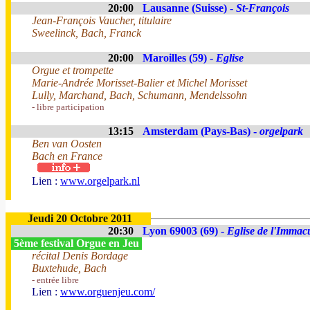
20:00
Lausanne (Suisse) -
St-François
Jean-François Vaucher, titulaire
Sweelinck, Bach, Franck
20:00
Maroilles (59) -
Eglise
Orgue et trompette
Marie-Andrée Morisset-Balier et Michel Morisset
Lully, Marchand, Bach, Schumann, Mendelssohn
- libre participation
13:15
Amsterdam (Pays-Bas) -
orgelpark
Ben van Oosten
Bach en France
Lien :
www.orgelpark.nl
Jeudi 20 Octobre 2011
20:30
Lyon 69003 (69) -
Eglise de l'Immac
5ème festival Orgue en Jeu
récital Denis Bordage
Buxtehude, Bach
- entrée libre
Lien :
www.orguenjeu.com/