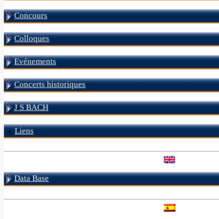
Concours
Colloques
Evénements
Concerts historiques
J S BACH
Liens
Data Base