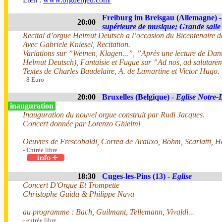
Freiburg im Breisgau (Allemagne) 
20:00
supérieure de musique; Grande salle
Recital d’orgue Helmut Deutsch a l’occasion du Bicentenaire de
Avec Gabriele Kniesel, Recitation.
Variations sur ”Weinen, Klagen...”, ”Après une lecture de Dan
Helmut Deutsch), Fantaisie et Fugue sur ”Ad nos, ad salutar
Textes de Charles Baudelaire, A. de Lamartine et Victor Hugo.
- 8 Euro
20:00
Bruxelles (Belgique) -
Eglise Notre
inauguration
Inauguration du nouvel orgue construit par Rudi Jacques.
Concert donnée par Lorenzo Ghielmi
Oeuvres de Frescobaldi, Correa de Arauxo, Böhm, Scarlatti, H
- Entrée libre
18:30
Cuges-les-Pins (13) -
Eglise
Concert D'Orgue Et Trompette
Christophe Guida & Philippe Nava
au programme : Bach, Guilmant, Tellemann, Vivaldi...
- entrée libre