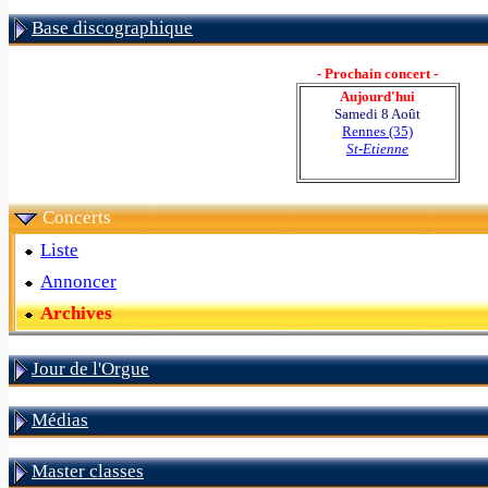
Base discographique
- Prochain concert -
Aujourd'hui
Samedi 8 Août
Rennes (35)
St-Etienne
Concerts
Liste
Annoncer
Archives
Jour de l'Orgue
Médias
Master classes