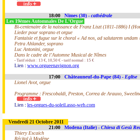
18:00
Nimes (30) -
cathédrale
Les 19èmes Automnales De L’Orgue
Bi-centenaire de la naissance de Franz Liszt (1811-1886) I (H
Lieder pour soprano et orgue
Fantaisie et fugue sur le choral « Ad nos, ad salutarem undam 
Petra Ahlander, soprano
Luc Antonini, orgue
Dans le cadre de l’Automne Musical de Nîmes
- Tarif réduit : 13 €, 10,50 € - tarif normal : 15 €
Lien :
www.orgueenavignon.org
17:00
Châteauneuf-du-Pape (84) -
Eglise
Lionel Avot, orgue
Programme : Frescobaldi, Preston, Correa de Arauxo, Sweelin
Lien :
les-orgues-du-soleil.asso-web.com
Vendredi 21 Octobre 2011
21:00
Modena (Italie) -
Chiesa di Gesù Re
Thiery Escaich
Récital à Modène