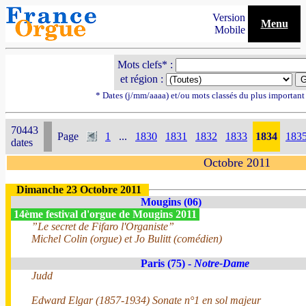
Version
Menu
Mobile
Mots clefs* :
et région :
* Dates (j/mm/aaaa) et/ou mots classés du plus importan
70443
Page
1
...
1830
1831
1832
1833
1834
183
dates
Octobre 2011
Dimanche 23 Octobre 2011
Mougins (06)
14ème festival d'orgue de Mougins 2011
”Le secret de Fifaro l'Organiste”
Michel Colin (orgue) et Jo Bulitt (comédien)
Paris (75) -
Notre-Dame
Judd
Edward Elgar (1857-1934) Sonate n°1 en sol majeur