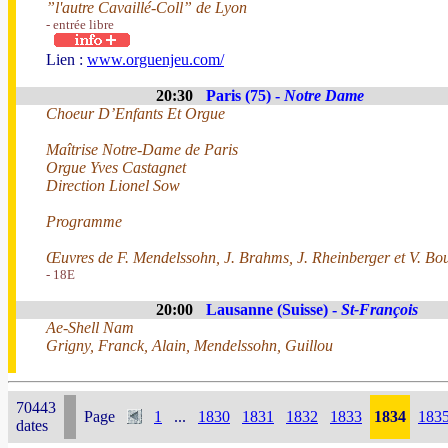
”l'autre Cavaillé-Coll” de Lyon
- entrée libre
Lien :
www.orguenjeu.com/
20:30
Paris (75) -
Notre Dame
Choeur D’Enfants Et Orgue
Maîtrise Notre-Dame de Paris
Orgue Yves Castagnet
Direction Lionel Sow
Programme
Œuvres de F. Mendelssohn, J. Brahms, J. Rheinberger et V. Bo
- 18E
20:00
Lausanne (Suisse) -
St-François
Ae-Shell Nam
Grigny, Franck, Alain, Mendelssohn, Guillou
70443
Page
1
...
1830
1831
1832
1833
1834
183
dates