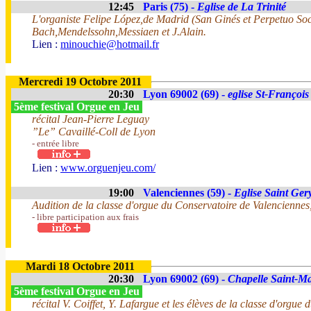
12:45
Paris (75) -
Eglise de La Trinité
L'organiste Felipe López,de Madrid (San Ginés et Perpetuo Soco
Bach,Mendelssohn,Messiaen et J.Alain.
Lien :
minouchie@hotmail.fr
Mercredi 19 Octobre 2011
20:30
Lyon 69002 (69) -
eglise St-François
5ème festival Orgue en Jeu
récital Jean-Pierre Leguay
”Le” Cavaillé-Coll de Lyon
- entrée libre
Lien :
www.orguenjeu.com/
19:00
Valenciennes (59) -
Eglise Saint Ger
Audition de la classe d'orgue du Conservatoire de Valencienne
- libre participation aux frais
Mardi 18 Octobre 2011
20:30
Lyon 69002 (69) -
Chapelle Saint-M
5ème festival Orgue en Jeu
récital V. Coiffet, Y. Lafargue et les élèves de la classe d'orgue