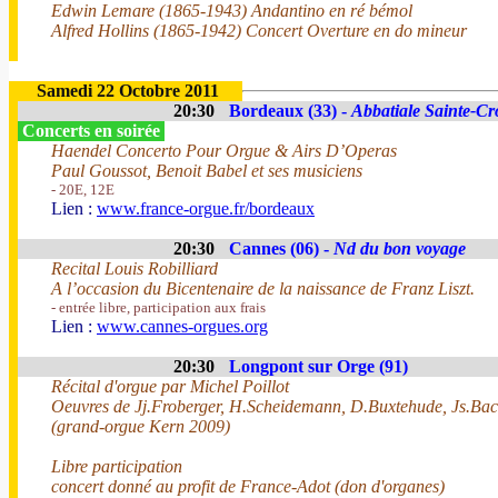
Edwin Lemare (1865-1943) Andantino en ré bémol
Alfred Hollins (1865-1942) Concert Overture en do mineur
Samedi 22 Octobre 2011
20:30
Bordeaux (33) -
Abbatiale Sainte-Cr
Concerts en soirée
Haendel Concerto Pour Orgue & Airs D’Operas
Paul Goussot, Benoit Babel et ses musiciens
- 20E, 12E
Lien :
www.france-orgue.fr/bordeaux
20:30
Cannes (06) -
Nd du bon voyage
Recital Louis Robilliard
A l’occasion du Bicentenaire de la naissance de Franz Liszt.
- entrée libre, participation aux frais
Lien :
www.cannes-orgues.org
20:30
Longpont sur Orge (91)
Récital d'orgue par Michel Poillot
Oeuvres de Jj.Froberger, H.Scheidemann, D.Buxtehude, Js.Bach
(grand-orgue Kern 2009)
Libre participation
concert donné au profit de France-Adot (don d'organes)