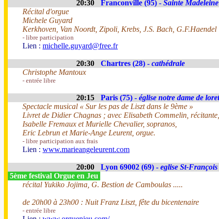
20:30
Franconville (95) -
Sainte Madeleine
Récital d'orgue
Michele Guyard
Kerkhoven, Van Noordt, Zipoli, Krebs, J.S. Bach, G.F.Haendel
- libre participation
Lien :
michelle.guyard@free.fr
20:30
Chartres (28) -
cathédrale
Christophe Mantoux
- entrée libre
20:15
Paris (75) -
église notre dame de loret
Spectacle musical « Sur les pas de Liszt dans le 9ème »
Livret de Didier Chagnas ; avec Elisabeth Commelin, récitante
Isabelle Fremaux et Murielle Chevalier, sopranos,
Eric Lebrun et Marie-Ange Leurent, orgue.
- libre participation aux frais
Lien :
www.marieangeleurent.com
20:00
Lyon 69002 (69) -
eglise St-François
5ème festival Orgue en Jeu
récital Yukiko Jojima, G. Bestion de Camboulas .....
de 20h00 à 23h00 : Nuit Franz Liszt, fête du bicentenaire
- entrée libre
Lien :
www.orguenjeu.com/