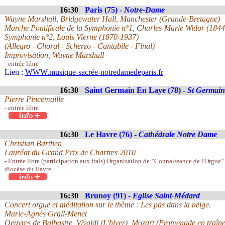
16:30
Paris (75) -
Notre-Dame
Wayne Marshall, Bridgewater Hall, Manchester (Grande-Bretagne)
Marche Pontificale de la Symphonie n°1, Charles-Marie Widor (184
Symphonie n°2, Louis Vierne (1870-1937)
(Allegro - Choral - Scherzo - Cantabile - Final)
Improvisation, Wayne Marshall
- entrée libre
Lien :
WWW.musique-sacrée-notredamedeparis.fr
16:30
Saint Germain En Laye (78) -
St Germain
Pierre Pincemaille
- entrée libre
16:30
Le Havre (76) -
Cathédrale Notre Dame
Christian Barthen
Lauréat du Grand Prix de Chartres 2010
- Entrée libre (participation aux frais) Organisation de ”Connaissance de l'Orgue” 
diocèse du Havre
16:30
Brunoy (91) -
Eglise Saint-Médard
Concert orgue et méditation sur le thème : Les pas dans la neige.
Marie-Agnès Grall-Menet
Oeuvres de Balbastre, Vivaldi (L'hiver), Mozart (Promenade en traîne