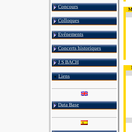
Concours
M
Colloques
Evénements
Concerts historiques
J S BACH
Liens
Data Base