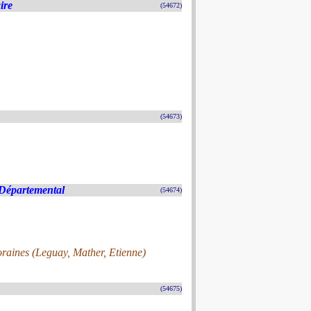
ire
(54672)
(54673)
Départemental
(54674)
raines (Leguay, Mather, Etienne)
(54675)