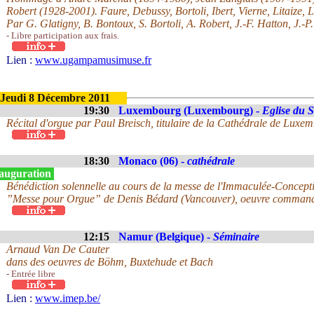
Robert (1928-2001). Faure, Debussy, Bortoli, Ibert, Vierne, Litaize, 
Par G. Glatigny, B. Bontoux, S. Bortoli, A. Robert, J.-F. Hatton, J.-P
- Libre participation aux frais.
Lien :
www.ugampamusimuse.fr
Jeudi 8 Décembre 2011
19:30
Luxembourg (Luxembourg) -
Eglise du 
Récital d'orgue par Paul Breisch, titulaire de la Cathédrale de Luxe
18:30
Monaco (06) -
cathédrale
auguration
Bénédiction solennelle au cours de la messe de l'Immaculée-Concepti
”Messe pour Orgue” de Denis Bédard (Vancouver), oeuvre commandé
12:15
Namur (Belgique) -
Séminaire
Arnaud Van De Cauter
dans des oeuvres de Böhm, Buxtehude et Bach
- Entrée libre
Lien :
www.imep.be/