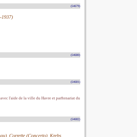
(54679)
4-1937)
(54680)
(54681)
avec l'aide de la ville du Havre et parftenariat du
(54682)
au), Corrette (Concerto), Krebs