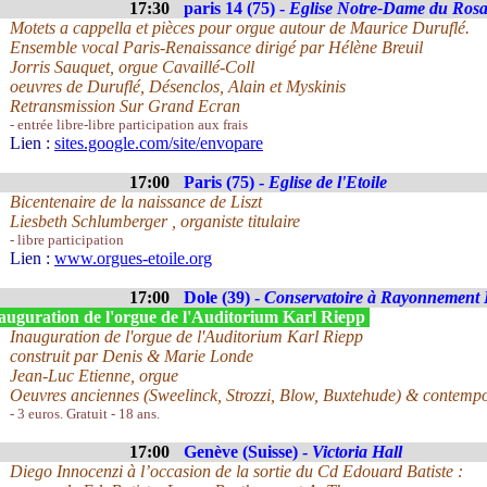
17:30
paris 14 (75) -
Eglise Notre-Dame du Rosa
Motets a cappella et pièces pour orgue autour de Maurice Duruflé.
Ensemble vocal Paris-Renaissance dirigé par Hélène Breuil
Jorris Sauquet, orgue Cavaillé-Coll
oeuvres de Duruflé, Désenclos, Alain et Myskinis
Retransmission Sur Grand Ecran
- entrée libre-libre participation aux frais
Lien :
sites.google.com/site/envopare
17:00
Paris (75) -
Eglise de l'Etoile
Bicentenaire de la naissance de Liszt
Liesbeth Schlumberger , organiste titulaire
- libre participation
Lien :
www.orgues-etoile.org
17:00
Dole (39) -
Conservatoire à Rayonnement 
auguration de l'orgue de l'Auditorium Karl Riepp
Inauguration de l'orgue de l'Auditorium Karl Riepp
construit par Denis & Marie Londe
Jean-Luc Etienne, orgue
Oeuvres anciennes (Sweelinck, Strozzi, Blow, Buxtehude) & contempo
- 3 euros. Gratuit - 18 ans.
17:00
Genève (Suisse) -
Victoria Hall
Diego Innocenzi à l’occasion de la sortie du Cd Edouard Batiste :