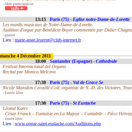
- libre participation
13:15
Paris (75) -
Eglise notre-Dame-de-Lorette
Les mardis musicaux de Notre-Dame-de-Lorette.
Audition d'orgue par Bénédicte Boyer commentée par Didier Chagn
- gratuit
Lien :
marie-ange.leurent@club-internet.fr
manche 4 Décembre 2011
18:00
Santander (Espagne) -
Cathedrale
Festival Internacional del Organo
Recital par Monica Melcova
17:30
Paris (75) -
Val de Grace 5e
Nicole Marodon Cavaillé-Coll, organiste de N.-D. des Victoires, Trouv
- Entrée libre
17:30
Paris (75) -
St Eustache
Léonid Karev
. César Franck – Fantaisie en La Majeur – Cantabile – Pièce Héroï
- entrée libre
Lien :
www.orgue-saint-eustache.com/Auditions.php