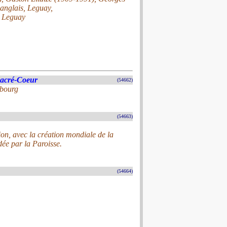
Langlais, Leguay,
. Leguay
Sacré-Coeur
(54662)
mbourg
(54663)
on, avec la création mondiale de la
e par la Paroisse.
(54664)