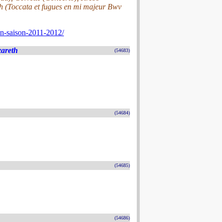
ch (Toccata et fugues en mi majeur Bwv
n-saison-2011-2012/
areth
(54683)
(54684)
(54685)
(54686)