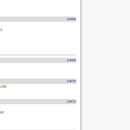
(54668)
as
(54669)
(54670)
ille
(54671)
que