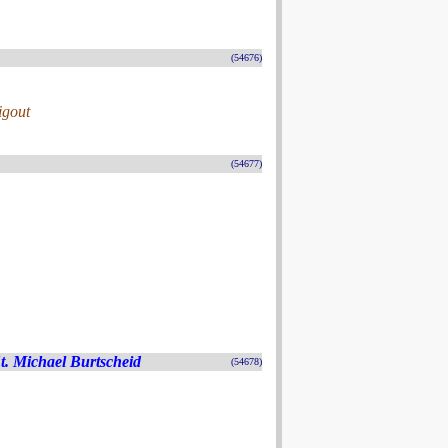
(54676)
igout
(54677)
t. Michael Burtscheid
(54678)