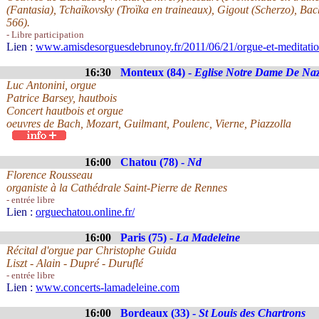
(Fantasia), Tchaïkovsky (Troïka en traineaux), Gigout (Scherzo), Ba
566).
- Libre participation
Lien :
www.amisdesorguesdebrunoy.fr/2011/06/21/orgue-et-meditatio
16:30
Monteux (84) -
Eglise Notre Dame De Naz
Luc Antonini, orgue
Patrice Barsey, hautbois
Concert hautbois et orgue
oeuvres de Bach, Mozart, Guilmant, Poulenc, Vierne, Piazzolla
16:00
Chatou (78) -
Nd
Florence Rousseau
organiste à la Cathédrale Saint-Pierre de Rennes
- entrée libre
Lien :
orguechatou.online.fr/
16:00
Paris (75) -
La Madeleine
Récital d'orgue par Christophe Guida
Liszt - Alain - Dupré - Duruflé
- entrée libre
Lien :
www.concerts-lamadeleine.com
16:00
Bordeaux (33) -
St Louis des Chartrons