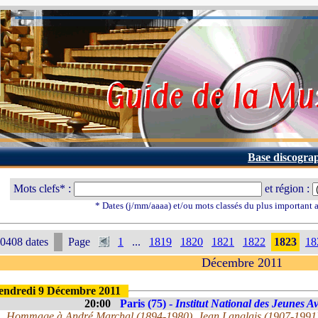
Base discogra
Mots clefs* :
et région :
* Dates (j/mm/aaaa) et/ou mots classés du plus important
0408 dates
Page
1
...
1819
1820
1821
1822
1823
18
Décembre 2011
endredi 9 Décembre 2011
20:00
Paris (75) -
Institut National des Jeunes A
Hommage à André Marchal (1894-1980), Jean Langlais (1907-1991),