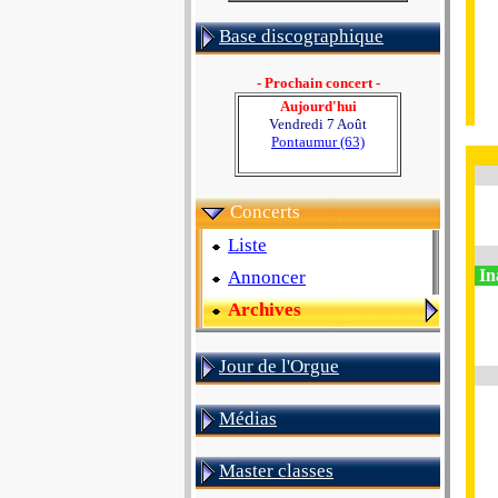
Base discographique
- Prochain concert -
Aujourd'hui
Vendredi 7 Août
Pontaumur (63)
Concerts
Liste
In
Annoncer
Archives
Jour de l'Orgue
Médias
Master classes