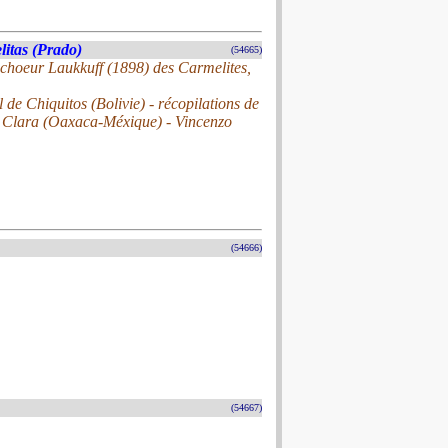
litas (Prado)
(54665)
 choeur Laukkuff (1898) des Carmelites,
de Chiquitos (Bolivie) - récopilations de
a Clara (Oaxaca-Méxique) - Vincenzo
(54666)
(54667)