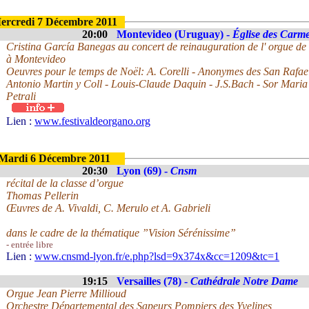
ercredi 7 Décembre 2011
20:00
Montevideo (Uruguay) -
Église des Carme
Cristina García Banegas au concert de reinauguration de l' orgue de
à Montevideo
Oeuvres pour le temps de Noël: A. Corelli - Anonymes des San Rafael 
Antonio Martin y Coll - Louis-Claude Daquin - J.S.Bach - Sor Mari
Petrali
Lien :
www.festivaldeorgano.org
Mardi 6 Décembre 2011
20:30
Lyon (69) -
Cnsm
récital de la classe d’orgue
Thomas Pellerin
Œuvres de A. Vivaldi, C. Merulo et A. Gabrieli
dans le cadre de la thématique ”Vision Sérénissime”
- entrée libre
Lien :
www.cnsmd-lyon.fr/e.php?lsd=9x374x&cc=1209&tc=1
19:15
Versailles (78) -
Cathédrale Notre Dame
Orgue Jean Pierre Millioud
Orchestre Départemental des Sapeurs Pompiers des Yvelines