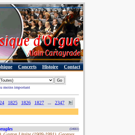
phique
Concerts
Histoire
Contact
 au moins important
24
1825
1826
1827
...
2347
veugles
(54661)
 Gaston Litaize (1909-1991), Georges