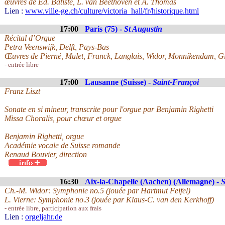
œuvres de Ed. Batiste, L. van Beethoven et A. Thomas
Lien :
www.ville-ge.ch/culture/victoria_hall/fr/historique.html
17:00
Paris (75) -
St Augustin
Récital d’Orgue
Petra Veenswijk, Delft, Pays-Bas
Œuvres de Pierné, Mulet, Franck, Langlais, Widor, Monnikendam, G
- entrée libre
17:00
Lausanne (Suisse) -
Saint-Françoi
Franz Liszt
Sonate en si mineur, transcrite pour l'orgue par Benjamin Righetti
Missa Choralis, pour chœur et orgue
Benjamin Righetti, orgue
Académie vocale de Suisse romande
Renaud Bouvier, direction
16:30
Aix-la-Chapelle (Aachen) (Allemagne) -
S
Ch.-M. Widor: Symphonie no.5 (jouée par Hartmut Feifel)
L. Vierne: Symphonie no.3 (jouée par Klaus-C. van den Kerkhoff)
- entrée libre, participation aux frais
Lien :
orgeljahr.de