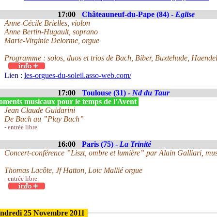
17:00
Châteauneuf-du-Pape (84) -
Eglise
Anne-Cécile Brielles, violon
Anne Bertin-Hugault, soprano
Marie-Virginie Delorme, orgue
Programme : solos, duos et trios de Bach, Biber, Buxtehude, Haendel
Lien :
les-orgues-du-soleil.asso-web.com/
17:00
Toulouse (31) -
Nd du Taur
ments musicaux pour le temps de l'Avent
Jean Claude Guidarini
De Bach au ”Play Bach”
- entrée libre
16:00
Paris (75) -
La Trinité
Concert-conférence ”Liszt, ombre et lumière” par Alain Galliari, musi
Thomas Lacôte, Jf Hatton, Loic Mallié orgue
- entrée libre
ndredi 25 Novembre 2011