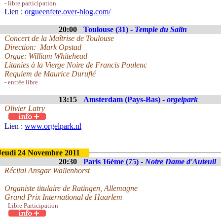
- libre participation
Lien :
orgueenfete.over-blog.com/
20:00
Toulouse (31) -
Temple du Salin
Concert de la Maîtrise de Toulouse
Direction: Mark Opstad
Orgue: William Whitehead
Litanies à la Vierge Noire de Francis Poulenc
Requiem de Maurice Duruflé
- entrée libre
13:15
Amsterdam (Pays-Bas) -
orgelpark
Olivier Latry
Lien :
www.orgelpark.nl
Jeudi 24 Novembre 2011
20:30
Paris 16ème (75) -
Notre Dame d'Auteuil
Récital Ansgar Wallenhorst
Organiste titulaire de Ratingen, Allemagne
Grand Prix International de Haarlem
- Libre Participation