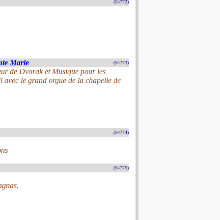
(54772)
inte Marie
(54773)
ur de Dvorak et Musique pour les
l avec le grand orgue de la chapelle de
(54774)
ons
(54775)
agnas.