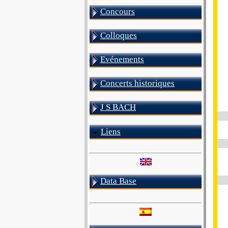
Concours
Colloques
Evénements
Concerts historiques
J S BACH
Liens
Data Base