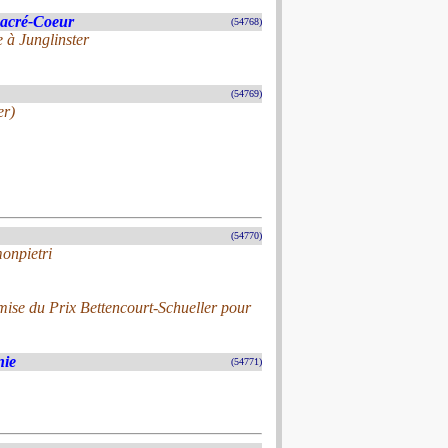
Sacré-Coeur
(54768)
e à Junglinster
(54769)
er)
(54770)
onpietri
mise du Prix Bettencourt-Schueller pour
nie
(54771)