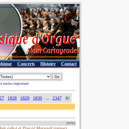
phique
Concerts
Histoire
Contact
 au moins important
27
1828
1829
1830
...
2347
(54751)
ir (alto) et Pascal Marsault (orgue)