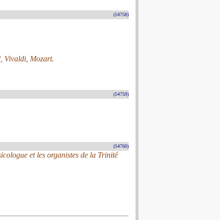
(54758)
, Vivaldi, Mozart.
(54759)
(54760)
cologue et les organistes de la Trinité