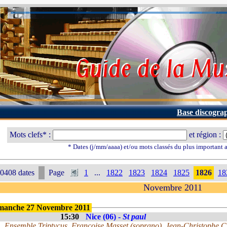
Base discogra
Mots clefs* :
et région :
* Dates (j/mm/aaaa) et/ou mots classés du plus important
0408 dates
Page
1
...
1822
1823
1824
1825
1826
18
Novembre 2011
manche 27 Novembre 2011
15:30
Nice (06) -
St paul
Ensemble Triptycus, Françoise Masset (soprano), Jean-Christophe Cla