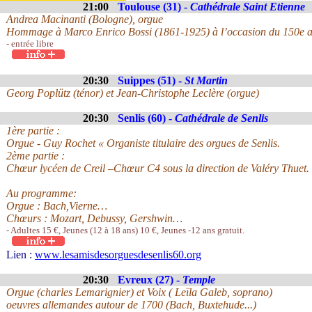
21:00
Toulouse (31) -
Cathédrale Saint Etienne
Andrea Macinanti (Bologne), orgue
Hommage à Marco Enrico Bossi (1861-1925) à l’occasion du 150e an
- entrée libre
20:30
Suippes (51) -
St Martin
Georg Poplütz (ténor) et Jean-Christophe Leclère (orgue)
20:30
Senlis (60) -
Cathédrale de Senlis
1ère partie :
Orgue - Guy Rochet « Organiste titulaire des orgues de Senlis.
2ème partie :
Chœur lycéen de Creil –Chœur C4 sous la direction de Valéry Thuet.
Au programme:
Orgue : Bach,Vierne…
Chœurs : Mozart, Debussy, Gershwin…
- Adultes 15 €, Jeunes (12 à 18 ans) 10 €, Jeunes -12 ans gratuit.
Lien :
www.lesamisdesorguesdesenlis60.org
20:30
Evreux (27) -
Temple
Orgue (charles Lemarignier) et Voix ( Leïla Galeb, soprano)
oeuvres allemandes autour de 1700 (Bach, Buxtehude...)