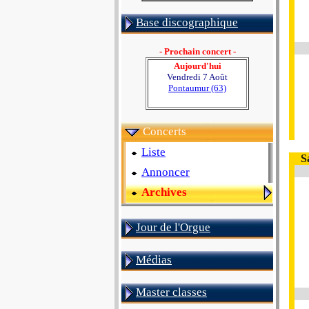
Base discographique
- Prochain concert -
Aujourd'hui
Vendredi 7 Août
Pontaumur (63)
Concerts
Liste
S
Annoncer
Archives
Jour de l'Orgue
Médias
Master classes