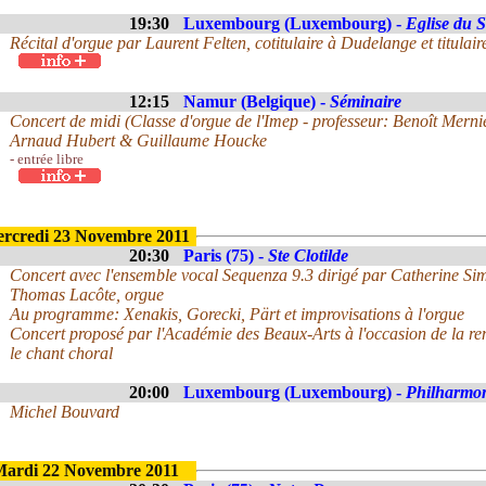
19:30
Luxembourg (Luxembourg) -
Eglise du 
Récital d'orgue par Laurent Felten, cotitulaire à Dudelange et titulair
12:15
Namur (Belgique) -
Séminaire
Concert de midi (Classe d'orgue de l'Imep - professeur: Benoît Merni
Arnaud Hubert & Guillaume Houcke
- entrée libre
rcredi 23 Novembre 2011
20:30
Paris (75) -
Ste Clotilde
Concert avec l'ensemble vocal Sequenza 9.3 dirigé par Catherine Sim
Thomas Lacôte, orgue
Au programme: Xenakis, Gorecki, Pärt et improvisations à l'orgue
Concert proposé par l'Académie des Beaux-Arts à l'occasion de la re
le chant choral
20:00
Luxembourg (Luxembourg) -
Philharmo
Michel Bouvard
ardi 22 Novembre 2011