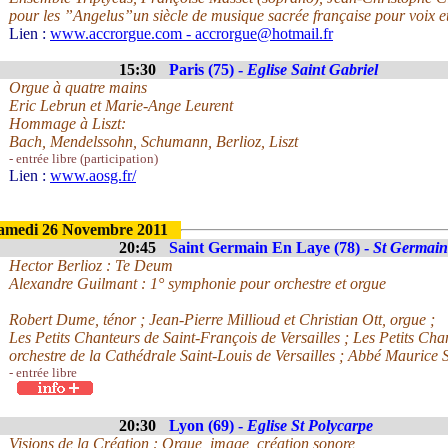
pour les ”Angelus”un siècle de musique sacrée française pour voix 
Lien :
www.accrorgue.com - accrorgue@hotmail.fr
15:30
Paris (75) -
Eglise Saint Gabriel
Orgue à quatre mains
Eric Lebrun et Marie-Ange Leurent
Hommage à Liszt:
Bach, Mendelssohn, Schumann, Berlioz, Liszt
- entrée libre (participation)
Lien :
www.aosg.fr/
amedi 26 Novembre 2011
20:45
Saint Germain En Laye (78) -
St Germain
Hector Berlioz : Te Deum
Alexandre Guilmant : 1° symphonie pour orchestre et orgue
Robert Dume, ténor ; Jean-Pierre Millioud et Christian Ott, orgue ;
Les Petits Chanteurs de Saint-François de Versailles ; Les Petits Ch
orchestre de la Cathédrale Saint-Louis de Versailles ; Abbé Maurice S
- entrée libre
20:30
Lyon (69) -
Eglise St Polycarpe
Visions de la Création : Orgue, image, création sonore