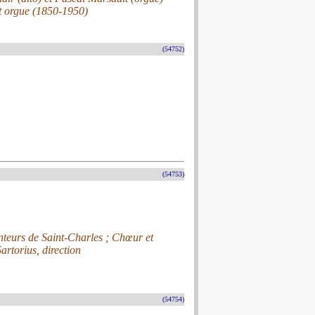
et orgue (1850-1950)
(54752)
(54753)
anteurs de Saint-Charles ; Chœur et
artorius, direction
(54754)