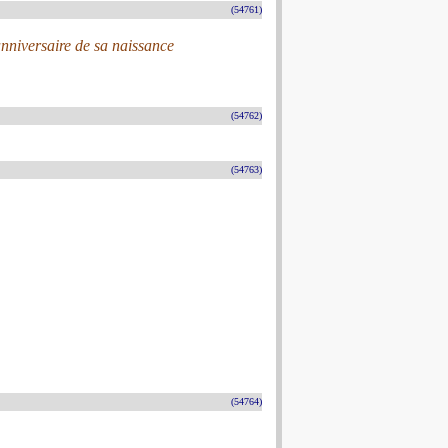
(54761)
niversaire de sa naissance
(54762)
(54763)
(54764)