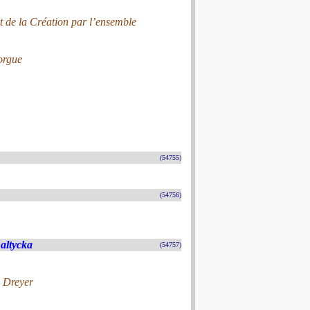
it de la Création par l’ensemble
’orgue
(54755)
(54756)
altycka
(54757)
l Dreyer