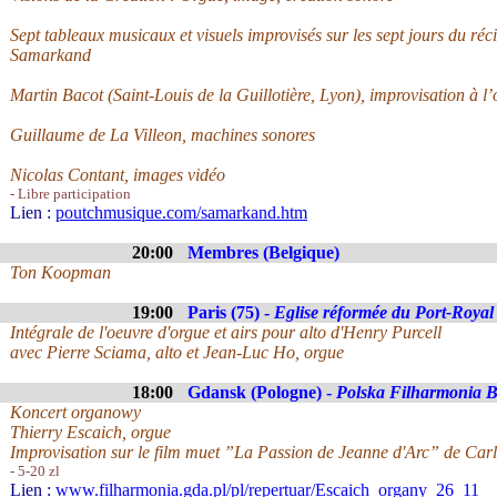
Sept tableaux musicaux et visuels improvisés sur les sept jours du réc
Samarkand
Martin Bacot (Saint-Louis de la Guillotière, Lyon), improvisation à l
Guillaume de La Villeon, machines sonores
Nicolas Contant, images vidéo
- Libre participation
Lien :
poutchmusique.com/samarkand.htm
20:00
Membres (Belgique)
Ton Koopman
19:00
Paris (75) -
Eglise réformée du Port-Royal
Intégrale de l'oeuvre d'orgue et airs pour alto d'Henry Purcell
avec Pierre Sciama, alto et Jean-Luc Ho, orgue
18:00
Gdansk (Pologne) -
Polska Filharmonia B
Koncert organowy
Thierry Escaich, orgue
Improvisation sur le film muet ”La Passion de Jeanne d'Arc” de Car
- 5-20 zl
Lien :
www.filharmonia.gda.pl/pl/repertuar/Escaich_organy_26_11