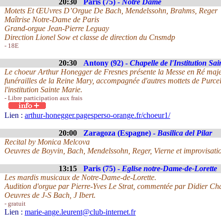
20:30
Paris (75) -
Notre Dame
Motets Et ŒUvres D’Orgue De Bach, Mendelssohn, Brahms, Reger
Maîtrise Notre-Dame de Paris
Grand-orgue Jean-Pierre Leguay
Direction Lionel Sow et classe de direction du Cnsmdp
- 18E
20:30
Antony (92) -
Chapelle de l'Institution Sa
Le choeur Arthur Honegger de Fresnes présente la Messe en Ré maje
funérailles de la Reine Mary, accompagnée d'autres mottets de Purcel
l'institution Sainte Marie.
- Libre participation aux frais
Lien :
arthur-honegger.pagesperso-orange.fr/choeur1/
20:00
Zaragoza (Espagne) -
Basilica del Pilar
Recital by Monica Melcova
Oeuvres de Boyvin, Bach, Mendelssohn, Reger, Vierne et improvisati
13:15
Paris (75) -
Eglise notre-Dame-de-Lorette
Les mardis musicaux de Notre-Dame-de-Lorette.
Audition d'orgue par Pierre-Yves Le Strat, commentée par Didier Ch
Oeuvres de J-S Bach, J Ibert.
- gratuit
Lien :
marie-ange.leurent@club-internet.fr