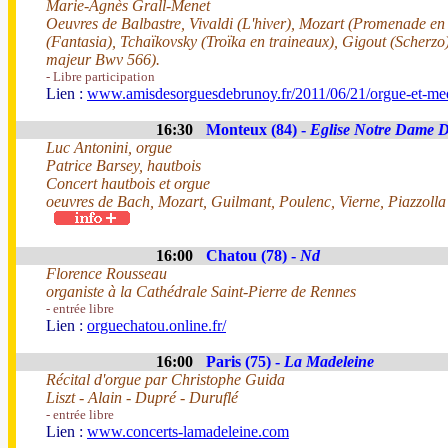
Marie-Agnès Grall-Menet
Oeuvres de Balbastre, Vivaldi (L'hiver), Mozart (Promenade en 
(Fantasia), Tchaïkovsky (Troïka en traineaux), Gigout (Scherzo
majeur Bwv 566).
- Libre participation
Lien :
www.amisdesorguesdebrunoy.fr/2011/06/21/orgue-et-med
16:30
Monteux (84) -
Eglise Notre Dame 
Luc Antonini, orgue
Patrice Barsey, hautbois
Concert hautbois et orgue
oeuvres de Bach, Mozart, Guilmant, Poulenc, Vierne, Piazzolla
16:00
Chatou (78) -
Nd
Florence Rousseau
organiste à la Cathédrale Saint-Pierre de Rennes
- entrée libre
Lien :
orguechatou.online.fr/
16:00
Paris (75) -
La Madeleine
Récital d'orgue par Christophe Guida
Liszt - Alain - Dupré - Duruflé
- entrée libre
Lien :
www.concerts-lamadeleine.com