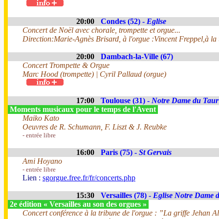
20:00
Condes (52) -
Eglise
Concert de Noël avec chorale, trompette et orgue...
Direction:Marie-Agnès Brisard, à l'orgue :Vincent Freppel,à la
20:00
Dambach-la-Ville (67)
Concert Trompette & Orgue
Marc Hood (trompette) | Cyril Pallaud (orgue)
17:00
Toulouse (31) -
Notre Dame du Taur
Moments musicaux pour le temps de l'Avent
Maiko Kato
Oeuvres de R. Schumann, F. Liszt & J. Reubke
- entrée libre
16:00
Paris (75) -
St Gervais
Ami Hoyano
- entrée libre
Lien :
sgorgue.free.fr/fr/concerts.php
15:30
Versailles (78) -
Eglise Notre Dame 
2e édition « Versailles au son des orgues »
Concert conférence à la tribune de l'orgue : ”La griffe Jehan A