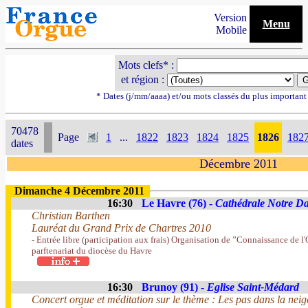
Version
Menu
Mobile
Mots clefs* :
et région :
* Dates (j/mm/aaaa) et/ou mots classés du plus importan
70478
Page
1
...
1822
1823
1824
1825
1826
182
dates
Décembre 2011
Dimanche 4 Décembre 2011
16:30
Le Havre (76) -
Cathédrale Notre D
Christian Barthen
Lauréat du Grand Prix de Chartres 2010
- Entrée libre (participation aux frais) Organisation de ”Connaissance de l'
parftenariat du diocèse du Havre
16:30
Brunoy (91) -
Eglise Saint-Médard
Concert orgue et méditation sur le thème : Les pas dans la neig