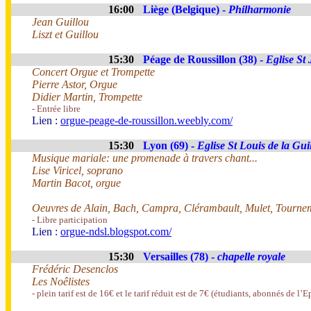
16:00
Liège (Belgique) -
Philharmonie
Jean Guillou
Liszt et Guillou
15:30
Péage de Roussillon (38) -
Eglise St
Concert Orgue et Trompette
Pierre Astor, Orgue
Didier Martin, Trompette
- Entrée libre
Lien :
orgue-peage-de-roussillon.weebly.com/
15:30
Lyon (69) -
Eglise St Louis de la Guil
Musique mariale: une promenade à travers chant...
Lise Viricel, soprano
Martin Bacot, orgue
Oeuvres de Alain, Bach, Campra, Clérambault, Mulet, Tourne
- Libre participation
Lien :
orgue-ndsl.blogspot.com/
15:30
Versailles (78) -
chapelle royale
Frédéric Desenclos
Les Noêlistes
- plein tarif est de 16€ et le tarif réduit est de 7€ (étudiants, abonnés de l’