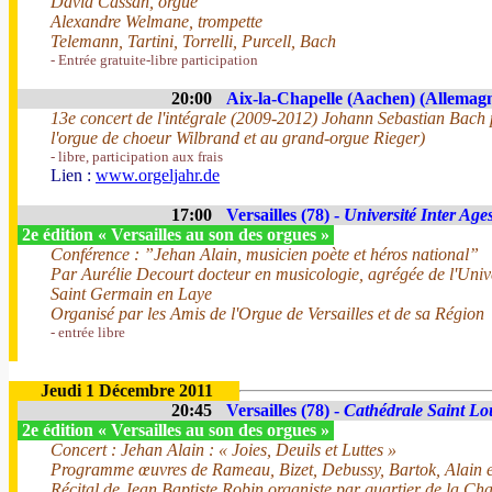
David Cassan, orgue
Alexandre Welmane, trompette
Telemann, Tartini, Torrelli, Purcell, Bach
- Entrée gratuite-libre participation
20:00
Aix-la-Chapelle (Aachen) (Allemag
13e concert de l'intégrale (2009-2012) Johann Sebastian Bach
l'orgue de choeur Wilbrand et au grand-orgue Rieger)
- libre, participation aux frais
Lien :
www.orgeljahr.de
17:00
Versailles (78) -
Université Inter Age
2e édition « Versailles au son des orgues »
Conférence : ”Jehan Alain, musicien poète et héros national”
Par Aurélie Decourt docteur en musicologie, agrégée de l'Unive
Saint Germain en Laye
Organisé par les Amis de l'Orgue de Versailles et de sa Région
- entrée libre
Jeudi 1 Décembre 2011
20:45
Versailles (78) -
Cathédrale Saint Lo
2e édition « Versailles au son des orgues »
Concert : Jehan Alain : « Joies, Deuils et Luttes »
Programme œuvres de Rameau, Bizet, Debussy, Bartok, Alain e
Récital de Jean Baptiste Robin organiste par quartier de la Cha