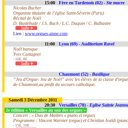
15:00
Fère en Tardenois (02) -
Ste macre
Nicolas Bucher
Organiste titulaire de l’église Saint-Séverin (Paris)
Récital de Noël
D. Buxtehude / J.S. Bach / L.C. Daquin / C. Balbastre
Lien :
www.orgues-aisne.com
11:00
Lyon (69) -
Auditorium Ravel
Noël baroque
Yves Castagnet
- 16E, 8E
Chaumont (52) -
Basilique
”Jeu d'Orgue- Jeu de Noël” avec les élèves de la classe d'orgu
de Chaumont,au profit du secours catholique.
Samedi 3 Décembre 2011
20:30
Versailles (78) -
Eglise Sainte Jeann
2e édition « Versailles au son des orgues »
Concert : « Duo de Maitres » piano et orgues
Programme : Vincent Warnier (orgue) et Christian Ivaldi (pian
- 15E, 10E