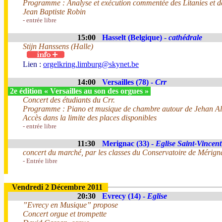
Programme : Analyse et exécution commentée des Litanies et de
Jean Baptiste Robin
- entrée libre
15:00
Hasselt (Belgique) -
cathédrale
Stijn Hanssens (Halle)
Lien :
orgelkring.limburg@skynet.be
14:00
Versailles (78) -
Crr
2e édition « Versailles au son des orgues »
Concert des étudiants du Crr.
Programme : Piano et musique de chambre autour de Jehan Al
Accès dans la limite des places disponibles
- entrée libre
11:30
Merignac (33) -
Eglise Saint-Vincent
concert du marché, par les classes du Conservatoire de Mérignac,
- Entrée libre
Vendredi 2 Décembre 2011
20:30
Evrecy (14) -
Eglise
”Evrecy en Musique” propose
Concert orgue et trompette