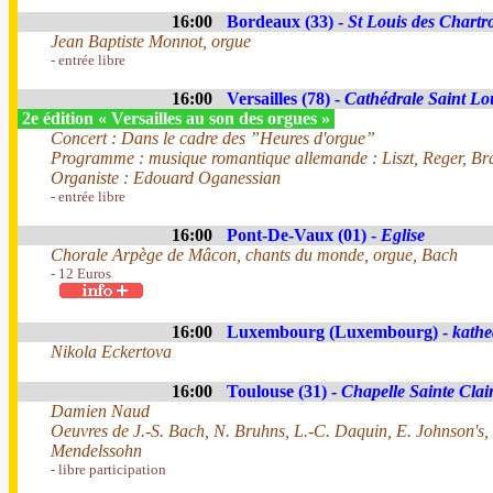
16:00
Bordeaux (33) -
St Louis des Chartr
Jean Baptiste Monnot, orgue
- entrée libre
16:00
Versailles (78) -
Cathédrale Saint Lo
2e édition « Versailles au son des orgues »
Concert : Dans le cadre des ”Heures d'orgue”
Programme : musique romantique allemande : Liszt, Reger, B
Organiste : Edouard Oganessian
- entrée libre
16:00
Pont-De-Vaux (01) -
Eglise
Chorale Arpège de Mâcon, chants du monde, orgue, Bach
- 12 Euros
16:00
Luxembourg (Luxembourg) -
kathe
Nikola Eckertova
16:00
Toulouse (31) -
Chapelle Sainte Clai
Damien Naud
Oeuvres de J.-S. Bach, N. Bruhns, L.-C. Daquin, E. Johnson's, J
Mendelssohn
- libre participation