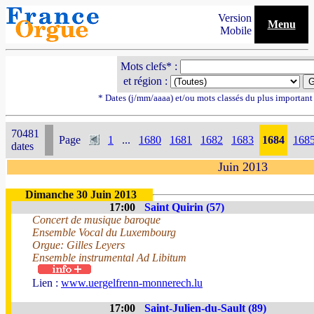
Version
Menu
Mobile
Mots clefs* :
et région :
* Dates (j/mm/aaaa) et/ou mots classés du plus importan
70481
Page
1
...
1680
1681
1682
1683
1684
168
dates
Juin 2013
Dimanche 30 Juin 2013
17:00
Saint Quirin (57)
Concert de musique baroque
Ensemble Vocal du Luxembourg
Orgue: Gilles Leyers
Ensemble instrumental Ad Libitum
Lien :
www.uergelfrenn-monnerech.lu
17:00
Saint-Julien-du-Sault (89)