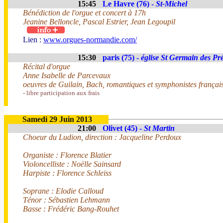
15:45
Le Havre (76) -
St-Michel
Bénédiction de l'orgue et concert à 17h
Jeanine Belloncle, Pascal Estrier, Jean Legoupil
Lien :
www.orgues-normandie.com/
15:30
paris (75) -
église St Germain des Pr
Récital d'orgue
Anne Isabelle de Parcevaux
oeuvres de Guilain, Bach, romantiques et symphonistes françai
- libre participation aux frais
Samedi 29 Juin 2013
21:00
Olivet (45) -
St Martin
Choeur du Ludion, direction : Jacqueline Perdoux
Organiste : Florence Blatier
Violoncelliste : Noëlle Sainsard
Harpiste : Florence Schleiss
Soprane : Elodie Calloud
Ténor : Sébastien Lehmann
Basse : Frédéric Bang-Rouhet