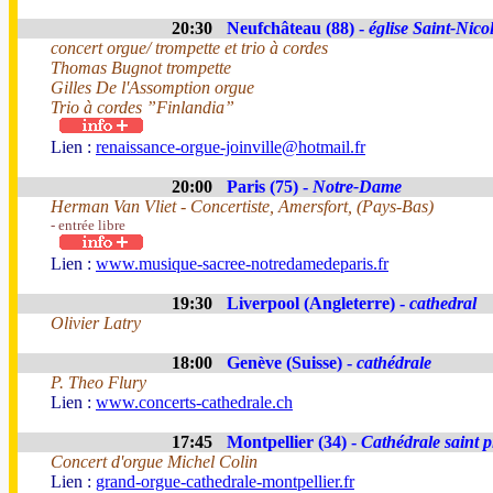
20:30
Neufchâteau (88) -
église Saint-Nico
concert orgue/ trompette et trio à cordes
Thomas Bugnot trompette
Gilles De l'Assomption orgue
Trio à cordes ”Finlandia”
Lien :
renaissance-orgue-joinville@hotmail.fr
20:00
Paris (75) -
Notre-Dame
Herman Van Vliet - Concertiste, Amersfort, (Pays-Bas)
- entrée libre
Lien :
www.musique-sacree-notredamedeparis.fr
19:30
Liverpool (Angleterre) -
cathedral
Olivier Latry
18:00
Genève (Suisse) -
cathédrale
P. Theo Flury
Lien :
www.concerts-cathedrale.ch
17:45
Montpellier (34) -
Cathédrale saint p
Concert d'orgue Michel Colin
Lien :
grand-orgue-cathedrale-montpellier.fr