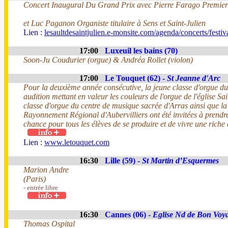
Concert Inaugural Du Grand Prix avec Pierre Farago Premier 
et Luc Paganon Organiste titulaire à Sens et Saint-Julien
Lien :
lesaultdesaintjulien.e-monsite.com/agenda/concerts/festi
17:00
Luxeuil les bains (70)
Soon-Ju Coudurier (orgue) & Andréa Rollet (violon)
17:00
Le Touquet (62) -
St Jeanne d'Arc
Pour la deuxième année consécutive, la jeune classe d'orgue d
audition mettant en valeur les couleurs de l'orgue de l'église Sa
classe d'orgue du centre de musique sacrée d'Arras ainsi que la
Rayonnement Régional d'Aubervilliers ont été invitées à prend
chance pour tous les élèves de se produire et de vivre une riche
Lien :
www.letouquet.com
16:30
Lille (59) -
St Martin d’Esquermes
Marion Andre
(Paris)
- entrée libre
16:30
Cannes (06) -
Eglise Nd de Bon Voy
Thomas Ospital