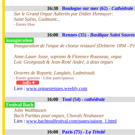
16:30
Boulogne sur mer (62) -
Cathédrale
Sur le Grand Orgue Aubertin par Didier Hennuyer:
Saint Saëns, Guilmant...
- Entrée libre
16:00
Rennes (35) -
Basilique Saint Sauve
inauguration
Inauguration de l'orgue de choeur restauré (Debierre 1894 - P
Anne-Laure Josse, soprano & Florence Rousseau, orgue
Loïc Georgeault & Jean-René André, à deux orgues
Oeuvres de Ropartz, Langlais, Ladmirault.
- Entrée gratuite - Libre participation
Lien :
www.orguesrennes.weebly.com
16:00
Toul (54) -
cathédrale
Festival Bach
John Walthausen
Bach Partitas pour orgues, Chorals Neuhauser
Lien :
www.bachtoulfestival.com/pages/saison_1.html
16:00
Paris (75) -
La Trinité