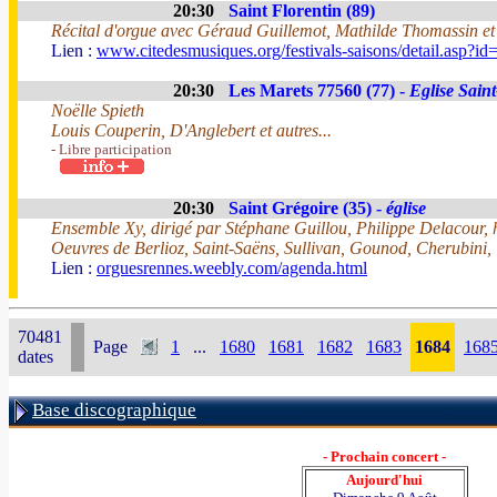
20:30
Saint Florentin (89)
Récital d'orgue avec Géraud Guillemot, Mathilde Thomassin e
Lien :
www.citedesmusiques.org/festivals-saisons/detail.asp?i
20:30
Les Marets 77560 (77) -
Eglise Sain
Noëlle Spieth
Louis Couperin, D'Anglebert et autres...
- Libre participation
20:30
Saint Grégoire (35) -
église
Ensemble Xy, dirigé par Stéphane Guillou, Philippe Delacour
Oeuvres de Berlioz, Saint-Saëns, Sullivan, Gounod, Cherubini
Lien :
orguesrennes.weebly.com/agenda.html
70481
Page
1
...
1680
1681
1682
1683
1684
168
dates
Base discographique
- Prochain concert -
Aujourd'hui