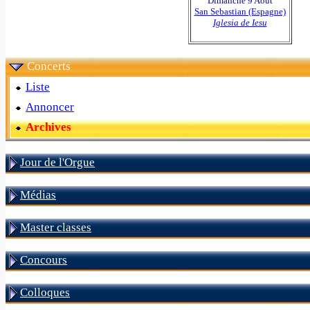
Dimanche 9 Août
San Sebastian (Espagne)
Iglesia de Iesu
Concerts
Liste
Annoncer
Archives
Jour de l'Orgue
Médias
Master classes
Concours
Colloques