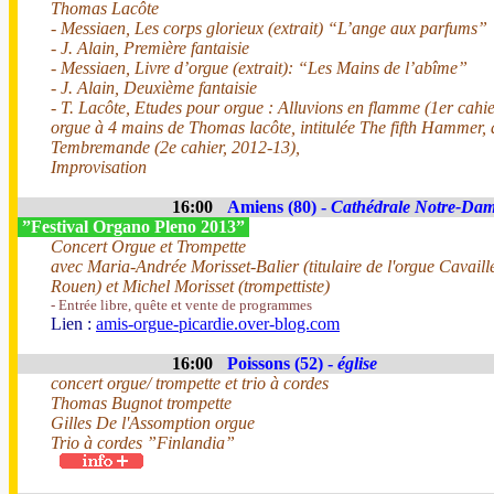
Thomas Lacôte
- Messiaen, Les corps glorieux (extrait) “L’ange aux parfums”
- J. Alain, Première fantaisie
- Messiaen, Livre d’orgue (extrait): “Les Mains de l’abîme”
- J. Alain, Deuxième fantaisie
- T. Lacôte, Etudes pour orgue : Alluvions en flamme (1er cahie
orgue à 4 mains de Thomas lacôte, intitulée The fifth Hammer, 
Tembremande (2e cahier, 2012-13),
Improvisation
16:00
Amiens (80) -
Cathédrale Notre-Da
”Festival Organo Pleno 2013”
Concert Orgue et Trompette
avec Maria-Andrée Morisset-Balier (titulaire de l'orgue Cavaill
Rouen) et Michel Morisset (trompettiste)
- Entrée libre, quête et vente de programmes
Lien :
amis-orgue-picardie.over-blog.com
16:00
Poissons (52) -
église
concert orgue/ trompette et trio à cordes
Thomas Bugnot trompette
Gilles De l'Assomption orgue
Trio à cordes ”Finlandia”