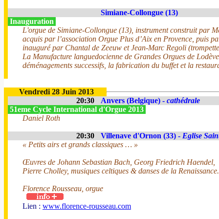
Simiane-Collongue (13)
Inauguration
L'orgue de Simiane-Collongue (13), instrument construit par Me
acquis par l’association Orgue Plus d’Aix en Provence, puis pa
inauguré par Chantal de Zeeuw et Jean-Marc Regoli (trompette
La Manufacture languedocienne de Grandes Orgues de Lodève, 
déménagements successifs, la fabrication du buffet et la resta
Vendredi 28 Juin 2013
20:30
Anvers (Belgique) -
cathédrale
51eme Cycle International d'Orgue 2013
Daniel Roth
20:30
Villenave d'Ornon (33) -
Eglise Sain
« Petits airs et grands classiques … »
Œuvres de Johann Sebastian Bach, Georg Friedrich Haendel,
Pierre Cholley, musiques celtiques & danses de la Renaissance.
Florence Rousseau, orgue
Lien :
www.florence-rousseau.com