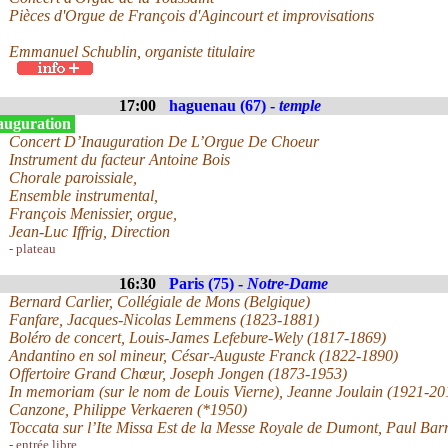
Pièces d'Orgue de François d'Agincourt et improvisations
Emmanuel Schublin, organiste titulaire
17:00
haguenau (67) -
temple
auguration
Concert D’Inauguration De L’Orgue De Choeur
Instrument du facteur Antoine Bois
Chorale paroissiale,
Ensemble instrumental,
François Menissier, orgue,
Jean-Luc Iffrig, Direction
- plateau
16:30
Paris (75) -
Notre-Dame
Bernard Carlier, Collégiale de Mons (Belgique)
Fanfare, Jacques-Nicolas Lemmens (1823-1881)
Boléro de concert, Louis-James Lefebure-Wely (1817-1869)
Andantino en sol mineur, César-Auguste Franck (1822-1890)
Offertoire Grand Chœur, Joseph Jongen (1873-1953)
In memoriam (sur le nom de Louis Vierne), Jeanne Joulain (1921-20
Canzone, Philippe Verkaeren (*1950)
Toccata sur l’Ite Missa Est de la Messe Royale de Dumont, Paul Bar
- entrée libre