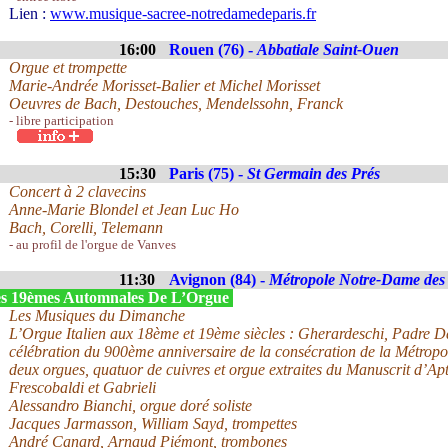
Lien :
www.musique-sacree-notredamedeparis.fr
16:00
Rouen (76) -
Abbatiale Saint-Ouen
Orgue et trompette
Marie-Andrée Morisset-Balier et Michel Morisset
Oeuvres de Bach, Destouches, Mendelssohn, Franck
- libre participation
15:30
Paris (75) -
St Germain des Prés
Concert à 2 clavecins
Anne-Marie Blondel et Jean Luc Ho
Bach, Corelli, Telemann
- au profil de l'orgue de Vanves
11:30
Avignon (84) -
Métropole Notre-Dame de
s 19èmes Automnales De L’Orgue
Les Musiques du Dimanche
L’Orgue Italien aux 18ème et 19ème siècles : Gherardeschi, Padre D
célébration du 900ème anniversaire de la consécration de la Métro
deux orgues, quatuor de cuivres et orgue extraites du Manuscrit d’Ap
Frescobaldi et Gabrieli
Alessandro Bianchi, orgue doré soliste
Jacques Jarmasson, William Sayd, trompettes
André Canard, Arnaud Piémont, trombones