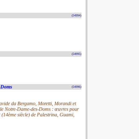
(54994)
(54995)
s Doms
(54996)
avide da Bergamo, Moretti, Morandi et
pole Notre-Dame-des-Doms : œuvres pour
t (14ème siècle) de Palestrina, Guami,