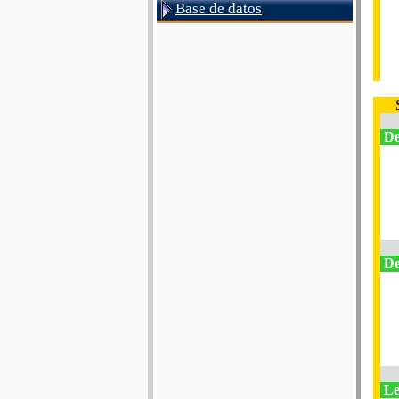
Base de datos
De
De
Le