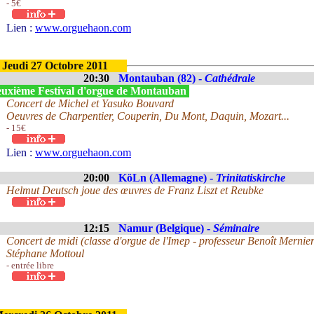
- 5€
Lien :
www.orguehaon.com
Jeudi 27 Octobre 2011
20:30
Montauban (82) -
Cathédrale
uxième Festival d'orgue de Montauban
Concert de Michel et Yasuko Bouvard
Oeuvres de Charpentier, Couperin, Du Mont, Daquin, Mozart...
- 15€
Lien :
www.orguehaon.com
20:00
KöLn (Allemagne) -
Trinitatiskirche
Helmut Deutsch joue des œuvres de Franz Liszt et Reubke
12:15
Namur (Belgique) -
Séminaire
Concert de midi (classe d'orgue de l'Imep - professeur Benoît Mernier
Stéphane Mottoul
- entrée libre