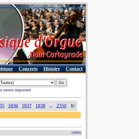
phique
Concerts
Histoire
Contact
 au moins important
35
1836
1837
1838
...
2350
(54991)