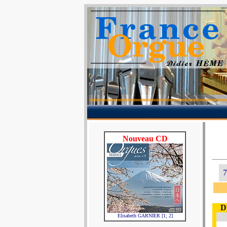
Nouveau CD
7
D
Elisabeth GARNIER [1; 2]