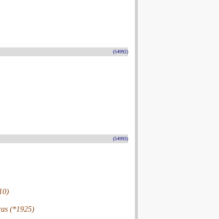
(54992)
(54993)
10)
ras (*1925)