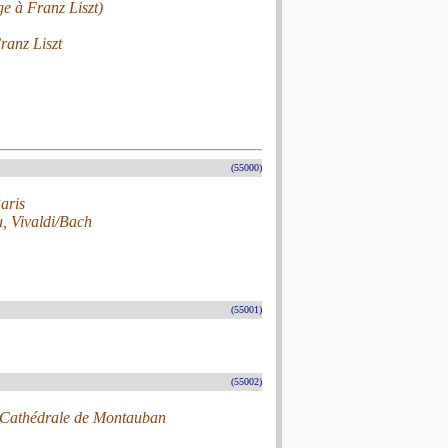
e à Franz Liszt)
ranz Liszt
(55000)
aris
, Vivaldi/Bach
(55001)
(55002)
a Cathédrale de Montauban