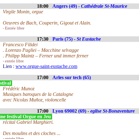
18:00
Angers (49) -
Cathédrale St-Maurice
Virgile Monin, orgue
Oeuvres de Bach, Couperin, Gigout et Alain.
- Entrée libre
17:30
Paris (75) -
St Eustache
Francesco Filidei
. Lorenzo Pagliei – Macchine selvagge
. Philipp Maintz – Ferner und immer ferner
- entrée libre
Lien :
www.orgue-saint-eustache.com
17:00
Arles sur tech (65)
stival
Frédéric Munoz
Musiques baroques de la Catalogne
avec Nicolas Muñoz, violoncelle
17:00
Lyon 69002 (69) -
eglise St-Bonaventure
me festival Orgue en Jeu
récital Gabriel Marghieri.
Des moulins et des cloches ...
- entrée libre