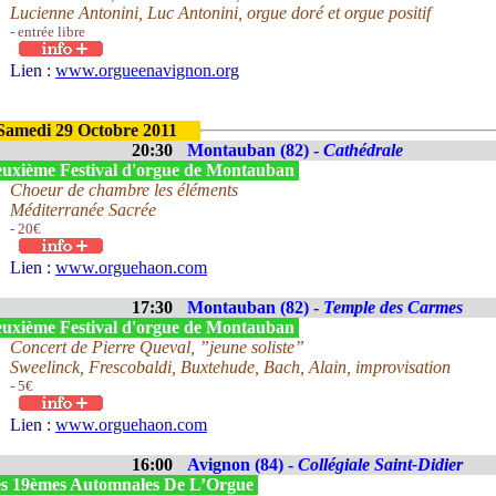
Lucienne Antonini, Luc Antonini, orgue doré et orgue positif
- entrée libre
Lien :
www.orgueenavignon.org
Samedi 29 Octobre 2011
20:30
Montauban (82) -
Cathédrale
uxième Festival d'orgue de Montauban
Choeur de chambre les éléments
Méditerranée Sacrée
- 20€
Lien :
www.orguehaon.com
17:30
Montauban (82) -
Temple des Carmes
uxième Festival d'orgue de Montauban
Concert de Pierre Queval, ”jeune soliste”
Sweelinck, Frescobaldi, Buxtehude, Bach, Alain, improvisation
- 5€
Lien :
www.orguehaon.com
16:00
Avignon (84) -
Collégiale Saint-Didier
s 19èmes Automnales De L’Orgue