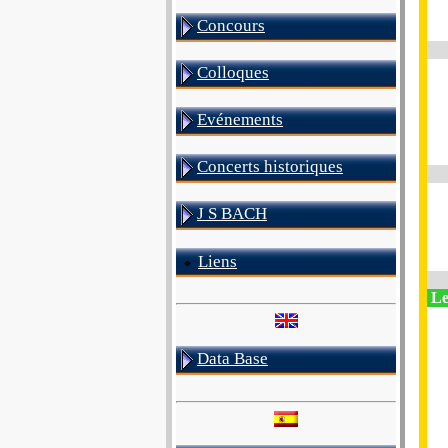
Concours
Colloques
Evénements
Concerts historiques
J S BACH
Liens
Le
Data Base