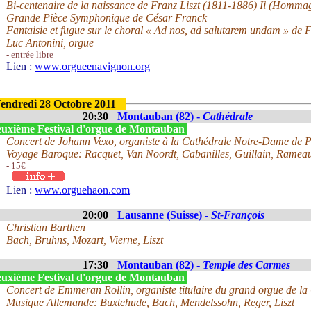
Bi-centenaire de la naissance de Franz Liszt (1811-1886) Ii (Hommag
Grande Pièce Symphonique de César Franck
Fantaisie et fugue sur le choral « Ad nos, ad salutarem undam » de F
Luc Antonini, orgue
- entrée libre
Lien :
www.orgueenavignon.org
endredi 28 Octobre 2011
20:30
Montauban (82) -
Cathédrale
uxième Festival d'orgue de Montauban
Concert de Johann Vexo, organiste à la Cathédrale Notre-Dame de P
Voyage Baroque: Racquet, Van Noordt, Cabanilles, Guillain, Rameau
- 15€
Lien :
www.orguehaon.com
20:00
Lausanne (Suisse) -
St-François
Christian Barthen
Bach, Bruhns, Mozart, Vierne, Liszt
17:30
Montauban (82) -
Temple des Carmes
uxième Festival d'orgue de Montauban
Concert de Emmeran Rollin, organiste titulaire du grand orgue de l
Musique Allemande: Buxtehude, Bach, Mendelssohn, Reger, Liszt