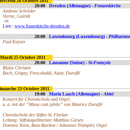
ercredi 26 Octobre 2011
20:00
Dresden (Allemagne) -
Frauenkirche
Andreas Schröder
Vierne, Guiridi
- 8E
Lien :
www.frauenkirche-dresden.de
20:00
Luxembourg (Luxembourg) -
Philharmo
Paul Kayser
Mardi 25 Octobre 2011
20:00
Lausanne (Suisse) -
St-François
Blaise Christen
Bach, Grigny, Frescobaldi, Alain, Duruflé
imanche 23 Octobre 2011
19:00
Maria Laach (Allemagne) -
Abtei
Konzert für Choralschola und Orgel,
u. a. mit der ”Missa cum jubilo” von Maurice Duruflé
Choralschola des Stiftes St. Florian
Leitung: Stiftskapellmeister Matthias Giesen
Dominic Kron, Bass-Bariton / Johannes Trümpler, Orgel