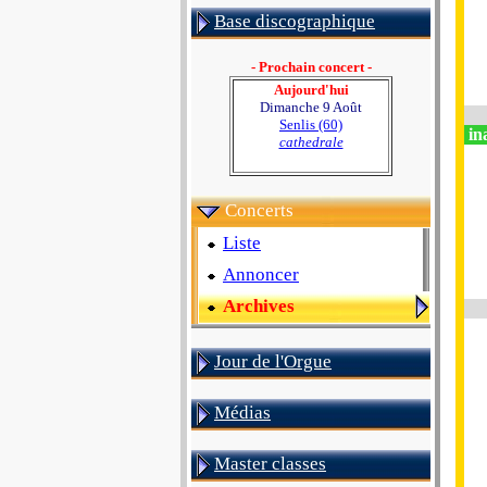
Base discographique
- Prochain concert -
Aujourd'hui
Dimanche 9 Août
Senlis (60)
in
cathedrale
Concerts
Liste
Annoncer
Archives
Jour de l'Orgue
Médias
Master classes