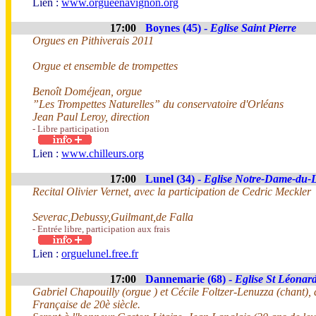
Lien :
www.orgueenavignon.org
17:00
Boynes (45) -
Eglise Saint Pierre
Orgues en Pithiverais 2011
Orgue et ensemble de trompettes
Benoît Doméjean, orgue
”Les Trompettes Naturelles” du conservatoire d'Orléans
Jean Paul Leroy, direction
- Libre participation
Lien :
www.chilleurs.org
17:00
Lunel (34) -
Eglise Notre-Dame-du-
Recital Olivier Vernet, avec la participation de Cedric Meckler
Severac,Debussy,Guilmant,de Falla
- Entrée libre, participation aux frais
Lien :
orguelunel.free.fr
17:00
Dannemarie (68) -
Eglise St Léonar
Gabriel Chapouilly (orgue ) et Cécile Foltzer-Lenuzza (chant
Française de 20è siècle.