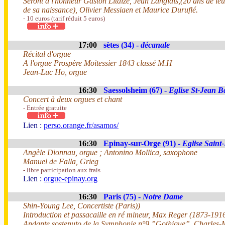
Seront à l'honneur Gaston Litaize, Jean Langlais,(20 ans de leu
de sa naissance), Olivier Messiaen et Maurice Duruflé.
- 10 euros (tarif réduit 5 euros)
17:00
sètes (34) -
décanale
Récital d'orgue
A l'orgue Prospère Moitessier 1843 classé M.H
Jean-Luc Ho, orgue
16:30
Saessolsheim (67) -
Eglise St-Jean Ba
Concert à deux orgues et chant
- Entrée gratuite
Lien :
perso.orange.fr/asamos/
16:30
Epinay-sur-Orge (91) -
Eglise Saint
Angèle Dionnau, orgue ; Antonino Mollica, saxophone
Manuel de Falla, Grieg
- libre participation aux frais
Lien :
orgue-epinay.org
16:30
Paris (75) -
Notre Dame
Shin-Young Lee, Concertiste (Paris))
Introduction et passacaille en ré mineur, Max Reger (1873-191
Andante sostenuto de la Symphonie n°9 ”Gothique”, Charles-