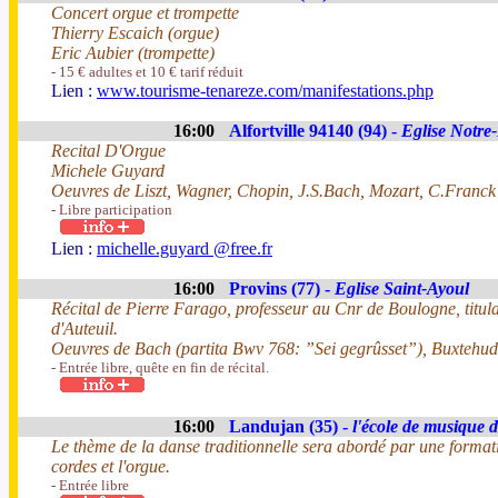
Concert orgue et trompette
Thierry Escaich (orgue)
Eric Aubier (trompette)
- 15 € adultes et 10 € tarif réduit
Lien :
www.tourisme-tenareze.com/manifestations.php
16:00
Alfortville 94140 (94) -
Eglise Notr
Recital D'Orgue
Michele Guyard
Oeuvres de Liszt, Wagner, Chopin, J.S.Bach, Mozart, C.Franck
- Libre participation
Lien :
michelle.guyard @free.fr
16:00
Provins (77) -
Eglise Saint-Ayoul
Récital de Pierre Farago, professeur au Cnr de Boulogne, titul
d'Auteuil.
Oeuvres de Bach (partita Bwv 768: ”Sei gegrûsset”), Buxtehud
- Entrée libre, quête en fin de récital.
16:00
Landujan (35) -
l'école de musique 
Le thème de la danse traditionnelle sera abordé par une forma
cordes et l'orgue.
- Entrée libre