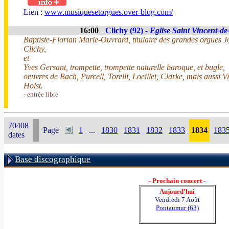
Lien :
www.musiquesetorgues.over-blog.com/
16:00
Clichy (92) -
Eglise Saint Vincent-de
Baptiste-Florian Marle-Ouvrard, titulaire des grandes orgues 
Clichy,
et
Yves Gersant, trompette, trompette naturelle baroque, et bugle,
oeuvres de Bach, Purcell, Torelli, Loeillet, Clarke, mais aussi V
Holst.
- entrée libre
70408
Page
1
...
1830
1831
1832
1833
1834
183
dates
Base discographique
- Prochain concert -
Aujourd'hui
Vendredi 7 Août
Pontaumur (63)