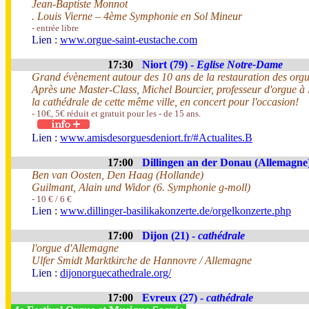
Jean-Baptiste Monnot
. Louis Vierne – 4ème Symphonie en Sol Mineur
- entrée libre
Lien :
www.orgue-saint-eustache.com
17:30
Niort (79) -
Eglise Notre-Dame
Grand évènement autour des 10 ans de la restauration des orgu
Après une Master-Class, Michel Bourcier, professeur d'orgue à 
la cathédrale de cette même ville, en concert pour l'occasion!
- 10€, 5€ réduit et gratuit pour les - de 15 ans.
Lien :
www.amisdesorguesdeniort.fr/#Actualites.B
17:00
Dillingen an der Donau (Allemagne
Ben van Oosten, Den Haag (Hollande)
Guilmant, Alain und Widor (6. Symphonie g-moll)
- 10 € / 6 €
Lien :
www.dillinger-basilikakonzerte.de/orgelkonzerte.php
17:00
Dijon (21) -
cathédrale
l'orgue d'Allemagne
Ulfer Smidt Marktkirche de Hannovre / Allemagne
Lien :
dijonorguecathedrale.org/
17:00
Evreux (27) -
cathédrale