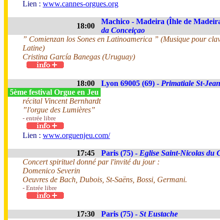
Lien :
www.cannes-orgues.org
Machico - Madeira (Îhle de Madeira
18:00
da Conceiçao
” Comienzan los Sones en Latinoamerica ” (Musique pour clav
Latine)
Cristina García Banegas (Uruguay)
18:00
Lyon 69005 (69) -
Primatiale St-Jea
5ème festival Orgue en Jeu
récital Vincent Bernhardt
”l'orgue des Lumières”
- entrée libre
Lien :
www.orguenjeu.com/
17:45
Paris (75) -
Eglise Saint-Nicolas du
Concert spirituel donné par l'invité du jour :
Domenico Severin
Oeuvres de Bach, Dubois, St-Saëns, Bossi, Germani.
- Entrée libre
17:30
Paris (75) -
St Eustache