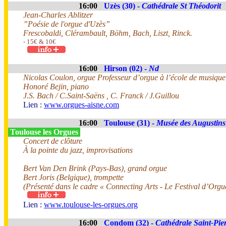
16:00
Uzès (30) -
Cathédrale St Théodorit
Jean-Charles Ablitzer
”Poésie de l'orgue d'Uzès”
Frescobaldi, Clérambault, Böhm, Bach, Liszt, Rinck.
- 15€ & 10€
16:00
Hirson (02) -
Nd
Nicolas Coulon, orgue Professeur d’orgue à l’école de musiqu
Honoré Bejin, piano
J.S. Bach / C.Saint-Saëns , C. Franck / J.Guillou
Lien :
www.orgues-aisne.com
16:00
Toulouse (31) -
Musée des Augustins
Toulouse les Orgues
Concert de clôture
À la pointe du jazz, improvisations
Bert Van Den Brink (Pays-Bas), grand orgue
Bert Joris (Belgique), trompette
(Présenté dans le cadre « Connecting Arts - Le Festival d’Orgu
Lien :
www.toulouse-les-orgues.org
16:00
Condom (32) -
Cathédrale Saint-Pie