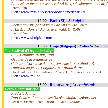
Fantaisie et fugue sur le choral Ad Nos, ad salutarem undam, 
- entrée libre
Lien :
www.musique-sacree-notredamedeparis.fr
16:00
Paris (75) -
St Sulpice
Récital d’orgue par Matthieu de Miguel (Toulouse)
F. Liszt, J. Bonnet, J.J. Grunenwald, D. Roth
- entrée libre
Lien :
www.stsulpice.com/
16:00
Liège (Belgique) -
Eglise St Jacques
14e Festival d'Orgue de Liège
Anne-Caroline Prénat, orgue
Oeuvres de la Renaissance
Cabezon, Correa de Arauxo, Sweelinck, Buxtehude, Bach
Diffusion du jeu de l’organiste sur grand écran
- Tarif : Adultes : 9 € / étudiants < 26 ans : 6 € / enfants < 12 ans : gratuit
Lien :
www.msj.be
16:00
Roquevaire (13) -
cathédrale
Festival international
Frédéric Munoz
Duo Cello et Organo (avec Nicolas Muñoz, violoncelle)
Vivaldi, Vierne, Liszt, Chopin, Clais , Godard