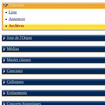
Concerts
Liste
Annoncer
Archives
Jour de l'Orgue
Médias
Master classes
Concours
Colloques
Evénements
Concerts historiques