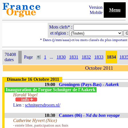
Version
Menu
Mobile
Mots clefs* :
et région :
* Dates (j/mm/aaaa) et/ou mots classés du plus importan
70408
Page
1
...
1830
1831
1832
1833
1834
183
dates
Octobre 2011
Dimanche 16 Octobre 2011
19:00
Groningen (Pays-Bas) -
Aakerk
Inauguration de l'orgue Schnitger de l'Aakerk
Harald Vogel
Lien :
schnitgersdroom.nl/
18:30
Cannes (06) -
Nd du bon voyage
Catherine Hyvert (Nice)
- entrée libre, participation aux frais