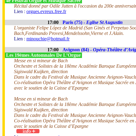
4e Festival Orgue et Musique Sacrée
Récital donné par Odile Jutten à l'occasion du 200e anniversair
Lien :
orgues.evreux.free.fr
17:00
Paris (75) -
Eglise St Augustin
L'organiste Felipe López de Madrid (San Ginés et Perpetuo Soco
Bach,Ferdinando Provesi,Mendelssohn,Vierne et J.Alain.
Lien :
minouchie@hotmail.fr
17:00
Avignon (84) -
Opéra-Théâtre d’Avi
Les 19èmes Automnales De L’Orgue
Messe en si mineur de Bach
Orchestre et Solistes de la 18ème Académie Baroque Europée
Sigiswald Kuijken, direction
Dans le cadre du Festival de Musique Ancienne Avignon-Vaucl
Co-réalisation Opéra Théâtre d’Avignon et Musique Sacrée en
avec le soutien de la Caisse d’Epargne
Messe en si mineur de Bach
Orchestre et Solistes de la 18ème Académie Baroque Europée
Sigiswald Kuijken, direction
Dans le cadre du Festival de Musique Ancienne Avignon-Vaucl
Co-réalisation Opéra Théâtre d’Avignon et Musique Sacrée en
avec le soutien de la Caisse d’Epargne