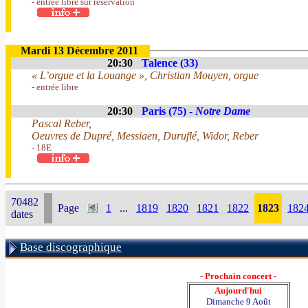
- entrée libre sur réservation
Mardi 13 Décembre 2011
20:30
Talence (33)
« L’orgue et la Louange », Christian Mouyen, orgue
- entrée libre
20:30
Paris (75) -
Notre Dame
Pascal Reber,
Oeuvres de Dupré, Messiaen, Duruflé, Widor, Reber
- 18E
70482
Page
1
...
1819
1820
1821
1822
1823
182
dates
Base discographique
- Prochain concert -
Aujourd'hui
Dimanche 9 Août