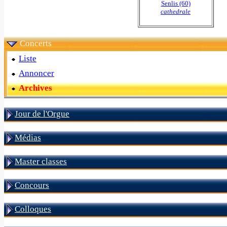
Senlis (60)
cathedrale
Concerts
Liste
Annoncer
Archives
Jour de l'Orgue
Médias
Master classes
Concours
Colloques