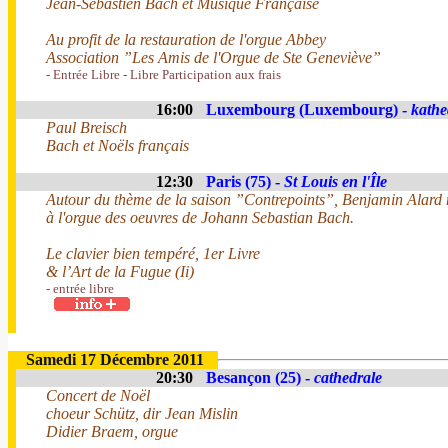
Jean-Sébastien Bach et Musique Française
Au profit de la restauration de l'orgue Abbey
Association ”Les Amis de l'Orgue de Ste Geneviève”
- Entrée Libre - Libre Participation aux frais
16:00
Luxembourg (Luxembourg) -
kathe
Paul Breisch
Bach et Noëls français
12:30
Paris (75) -
St Louis en l'Île
Autour du thème de la saison ”Contrepoints”, Benjamin Alard nou
à l'orgue des oeuvres de Johann Sebastian Bach.
Le clavier bien tempéré, 1er Livre
& l’Art de la Fugue (Ii)
- entrée libre
Samedi 17 Décembre 2011
20:30
Besançon (25) -
cathedrale
Concert de Noël
choeur Schütz, dir Jean Mislin
Didier Braem, orgue