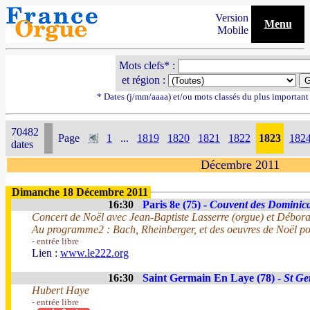
Version
Menu
Mobile
Mots clefs* :
et région :
* Dates (j/mm/aaaa) et/ou mots classés du plus importan
70482
Page
1
...
1819
1820
1821
1822
1823
182
dates
Décembre 2011
Dimanche 18 Décembre 2011
16:30
Paris 8e (75) -
Couvent des Dominic
Concert de Noël avec Jean-Baptiste Lasserre (orgue) et Débora
Au programme2 : Bach, Rheinberger, et des oeuvres de Noël po
- entrée libre
Lien :
www.le222.org
16:30
Saint Germain En Laye (78) -
St Ge
Hubert Haye
- entrée libre