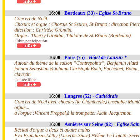
16:00
Bordeaux (33) -
Eglise St-Bruno
Concert de Noël.
Chœurs et orgue : Chorale St-Seurin, St-Bruno : direction Pie
direction : Christèle Grondin.
Orgue : Thierry Grondin, Titulaire de St-Bruno (Bordeaux)
- libre participation
16:00
Paris (75) -
Hôtel de Lauzun *
Autour du thème de la saison ”Contrepoints”, Benjamin Alard
johann Sebastian & johann Christoph Bach, Pachelbel, Böhm, 
clavecin
- entrée libre
16:00
Langres (52) -
Cathédrale
Concert de Noël avec choeurs (la Chanterelle,l'ensemble Monté
orgue...
à l'orgue :Vincent Freppel,à la trompette: Alain Jacquemot.
16:00
Asnières sur Seine (92) -
Eglise Sain
Récital d'orgue à deux et quatre mains
Eva Brandazza-Lüthy (Lucerne-Suise) Hélène Le Cointre-Severin 