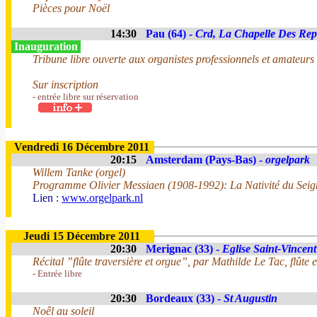
Pièces pour Noël
14:30
Pau (64) -
Crd, La Chapelle Des Rep
Inauguration
Tribune libre ouverte aux organistes professionnels et amateurs
Sur inscription
- entrée libre sur réservation
Vendredi 16 Décembre 2011
20:15
Amsterdam (Pays-Bas) -
orgelpark
Willem Tanke (orgel)
Programme Olivier Messiaen (1908-1992): La Nativité du Seig
Lien :
www.orgelpark.nl
Jeudi 15 Décembre 2011
20:30
Merignac (33) -
Eglise Saint-Vincent
Récital ”flûte traversière et orgue”, par Mathilde Le Tac, flûte
- Entrée libre
20:30
Bordeaux (33) -
St Augustin
Noêl au soleil