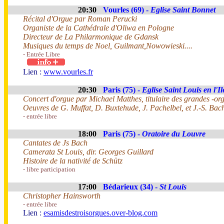
20:30
Vourles (69) -
Eglise Saint Bonnet
Récital d'Orgue par Roman Perucki
Organiste de la Cathédrale d'Oliwa en Pologne
Directeur de La Philarmonique de Gdansk
Musiques du temps de Noel, Guilmant,Nowowieski....
- Entrée Libre
Lien :
www.vourles.fr
20:30
Paris (75) -
Eglise Saint Louis en l'Il
Concert d'orgue par Michael Matthes, titulaire des grandes -or
Oeuvres de G. Muffat, D. Buxtehude, J. Pachelbel, et J.-S. Bac
- entrée libre
18:00
Paris (75) -
Oratoire du Louvre
Cantates de Js Bach
Camerata St Louis, dir. Georges Guillard
Histoire de la nativité de Schütz
- libre participation
17:00
Bédarieux (34) -
St Louis
Christopher Hainsworth
- entrée libre
Lien :
esamisdestroisorgues.over-blog.com