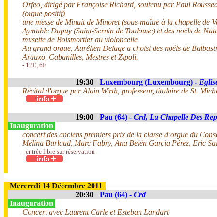
Orfeo, dirigé par Françoise Richard, soutenu par Paul Roussea
(orgue positif)
une messe de Minuit de Minoret (sous-maître à la chapelle de V
Aymable Dupuy (Saint-Sernin de Toulouse) et des noëls de Nata
musette de Boismortier au violoncelle
Au grand orgue, Aurélien Delage a choisi des noëls de Balbastre
Arauxo, Cabanilles, Mestres et Zipoli.
- 12E, 6E
19:30
Luxembourg (Luxembourg) -
Eglis
Récital d'orgue par Alain Wirth, professeur, titulaire de St. Mich
19:00
Pau (64) -
Crd, La Chapelle Des Rep
Inauguration
concert des anciens premiers prix de la classe d’orgue du Cons
Mélina Burlaud, Marc Fabry, Ana Belén Garcia Pérez, Eric Sa
- entrée libre sur réservation
Mercredi 14 Décembre 2011
20:30
Pau (64) -
Crd
Inauguration
Concert avec Laurent Carle et Esteban Landart