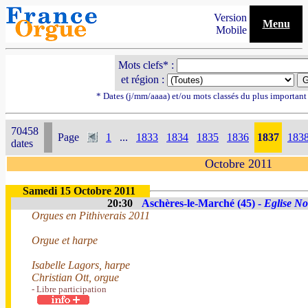
Version
Menu
Mobile
Mots clefs* :
et région :
* Dates (j/mm/aaaa) et/ou mots classés du plus importan
70458
Page
1
...
1833
1834
1835
1836
1837
183
dates
Octobre 2011
Samedi 15 Octobre 2011
20:30
Aschères-le-Marché (45) -
Eglise N
Orgues en Pithiverais 2011
Orgue et harpe
Isabelle Lagors, harpe
Christian Ott, orgue
- Libre participation