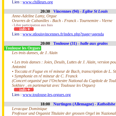
Lien :
www.chilleurs.org
20:30
Vincennes (94) -
Eglise St Louis
Anne-Adeline Lamy, Orgue
Oeuvres de Cabanilles - Bach - Franck - Tournemire - Vierne
- Libre participation aux frais
Lien :
www.stlouisvincennes.fr/index.php?page=agenda
20:00
Toulouse (31) -
halle aux grains
Toulouse les Orgues
Les trois danses, de J. Alain
• Les trois danses : Joies, Deuils, Luttes de J. Alain, version po
Antonini
• Toccata et Fugue en ré mineur de Bach, transcription de L. S
• Symphonie en ré mineur de C. Franck
(Concert organisé par l’Orchestre National du Capitole de Toul
Sokhiev , en partenariat avec Toulouse les Orgues)
Lien :
www.toulouse-les-orgues.org
18:00
Nurtingen (Allemagne) -
Katholishe
Levacque Dominique
Professor und Organist Titulaire der grossen Orgel im Nazionale