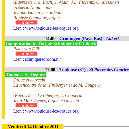
Œuvres de J. S. Bach, J. Alain, J.L. Florentz, O. Messiaen
Frédéric Naud, conte
Jeanne Videau, accordéon
Baptiste Genniaux, orgue
Lien :
www.toulouse-les-orgues.org
14:00
Groningen (Pays-Bas) -
Aakerk
Inauguration de l'orgue Schnitger de l'Aakerk
Peter van Dijk
Lien :
schnitgersdroom.nl/
11:00
Toulouse (31) -
St Pierre des Chartr
Toulouse les Orgues
Orgue et clavecin
La rencontre de M. Froberger et de M. Couperin
Œuvres de J.J Froberger, L. Couperin
Jean-Marc Aymes, orgue et clavecin
Lien :
www.toulouse-les-orgues.org
Vendredi 14 Octobre 2011