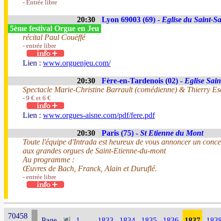
- Entrée libre
20:30
Lyon 69003 (69) -
Eglise du Saint-S
5ème festival Orgue en Jeu
récital Paul Couëffé
- entrée libre
Lien :
www.orguenjeu.com/
20:30
Fère-en-Tardenois (02) -
Eglise Sai
Spectacle Marie-Christine Barrault (comédienne) & Thierry Es
- 9 € et 6 €
Lien :
www.orgues-aisne.com/pdf/fere.pdf
20:30
Paris (75) -
St Etienne du Mont
Toute l'équipe d'Intrada est heureux de vous annoncer un conce
aux grandes orgues de Saint-Etienne-du-mont
Au programme :
Œuvres de Bach, Franck, Alain et Duruflé.
- entrée libre
70458
Page
1
...
1833
1834
1835
1836
1837
183