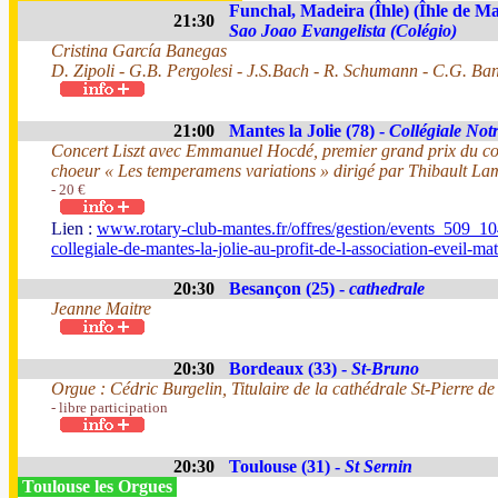
Funchal, Madeira (Îhle) (Îhle de Ma
21:30
Sao Joao Evangelista (Colégio)
Cristina García Banegas
D. Zipoli - G.B. Pergolesi - J.S.Bach - R. Schumann - C.G. Ban
21:00
Mantes la Jolie (78) -
Collégiale No
Concert Liszt avec Emmanuel Hocdé, premier grand prix du con
choeur « Les temperamens variations » dirigé par Thibault L
- 20 €
Lien :
www.rotary-club-mantes.fr/offres/gestion/events_509_104
collegiale-de-mantes-la-jolie-au-profit-de-l-association-eveil-m
20:30
Besançon (25) -
cathedrale
Jeanne Maitre
20:30
Bordeaux (33) -
St-Bruno
Orgue : Cédric Burgelin, Titulaire de la cathédrale St-Pierre de
- libre participation
20:30
Toulouse (31) -
St Sernin
Toulouse les Orgues