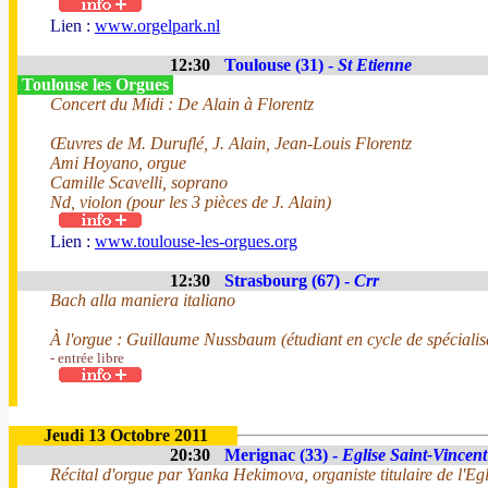
Lien :
www.orgelpark.nl
12:30
Toulouse (31) -
St Etienne
Toulouse les Orgues
Concert du Midi : De Alain à Florentz
Œuvres de M. Duruflé, J. Alain, Jean-Louis Florentz
Ami Hoyano, orgue
Camille Scavelli, soprano
Nd, violon (pour les 3 pièces de J. Alain)
Lien :
www.toulouse-les-orgues.org
12:30
Strasbourg (67) -
Crr
Bach alla maniera italiano
À l'orgue : Guillaume Nussbaum (étudiant en cycle de spécialis
- entrée libre
Jeudi 13 Octobre 2011
20:30
Merignac (33) -
Eglise Saint-Vincent
Récital d'orgue par Yanka Hekimova, organiste titulaire de l'Egl