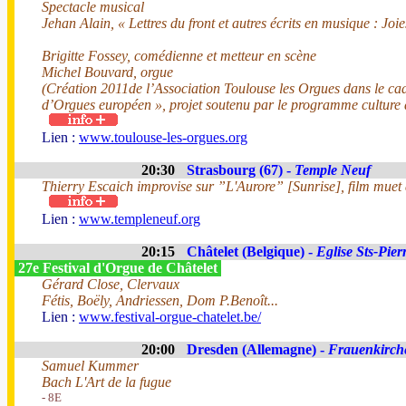
Spectacle musical
Jehan Alain, « Lettres du front et autres écrits en musique : Joie
Brigitte Fossey, comédienne et metteur en scène
Michel Bouvard, orgue
(Création 2011de l’Association Toulouse les Orgues dans le cad
d’Orgues européen », projet soutenu par le programme culture
Lien :
www.toulouse-les-orgues.org
20:30
Strasbourg (67) -
Temple Neuf
Thierry Escaich improvise sur ”L'Aurore” [Sunrise], film mue
Lien :
www.templeneuf.org
20:15
Châtelet (Belgique) -
Eglise Sts-Pier
27e Festival d'Orgue de Châtelet
Gérard Close, Clervaux
Fétis, Boëly, Andriessen, Dom P.Benoît...
Lien :
www.festival-orgue-chatelet.be/
20:00
Dresden (Allemagne) -
Frauenkirch
Samuel Kummer
Bach L'Art de la fugue
- 8E