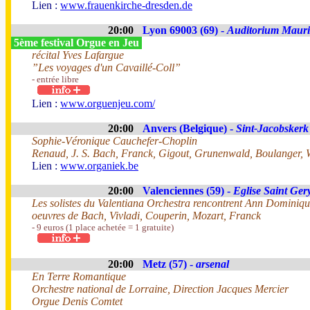
Lien :
www.frauenkirche-dresden.de
20:00
Lyon 69003 (69) -
Auditorium Mauri
5ème festival Orgue en Jeu
récital Yves Lafargue
”Les voyages d'un Cavaillé-Coll”
- entrée libre
Lien :
www.orguenjeu.com/
20:00
Anvers (Belgique) -
Sint-Jacobskerk
Sophie-Véronique Cauchefer-Choplin
Renaud, J. S. Bach, Franck, Gigout, Grunenwald, Boulanger, W
Lien :
www.organiek.be
20:00
Valenciennes (59) -
Eglise Saint Ger
Les solistes du Valentiana Orchestra rencontrent Ann Dominiqu
oeuvres de Bach, Vivladi, Couperin, Mozart, Franck
- 9 euros (1 place achetée = 1 gratuite)
20:00
Metz (57) -
arsenal
En Terre Romantique
Orchestre national de Lorraine, Direction Jacques Mercier
Orgue Denis Comtet