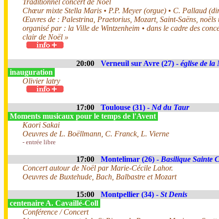
Traditionnel concert de Noël
Chœur mixte Stella Maris • P.P. Meyer (orgue) • C. Pallaud (dir
Œuvres de : Palestrina, Praetorius, Mozart, Saint-Saëns, noëls 
organisé par : la Ville de Wintzenheim • dans le cadre des conc
clair de Noël »
20:00
Verneuil sur Avre (27) -
église de la
inauguration
Olivier latry
17:00
Toulouse (31) -
Nd du Taur
Moments musicaux pour le temps de l'Avent
Kaori Sakai
Oeuvres de L. Boëllmann, C. Franck, L. Vierne
- entrée libre
17:00
Montelimar (26) -
Basilique Sainte 
Concert autour de Noël par Marie-Cécile Lahor.
Oeuvres de Buxtehude, Bach, Balbastre et Mozart
15:00
Montpellier (34) -
St Denis
centenaire A. Cavaillé-Coll
Conférence / Concert