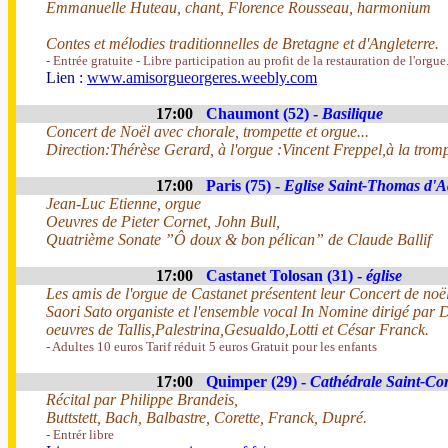
Emmanuelle Huteau, chant, Florence Rousseau, harmonium
Contes et mélodies traditionnelles de Bretagne et d'Angleterre.
- Entrée gratuite - Libre participation au profit de la restauration de l'orgue
Lien :
www.amisorgueorgeres.weebly.com
17:00
Chaumont (52) -
Basilique
Concert de Noël avec chorale, trompette et orgue...
Direction:Thérèse Gerard, à l'orgue :Vincent Freppel,à la trom
17:00
Paris (75) -
Eglise Saint-Thomas d'
Jean-Luc Etienne, orgue
Oeuvres de Pieter Cornet, John Bull,
Quatrième Sonate ”Ô doux & bon pélican” de Claude Ballif
17:00
Castanet Tolosan (31) -
église
Les amis de l'orgue de Castanet présentent leur Concert de noë
Saori Sato organiste et l'ensemble vocal In Nomine dirigé par D
oeuvres de Tallis,Palestrina,Gesualdo,Lotti et César Franck.
- Adultes 10 euros Tarif réduit 5 euros Gratuit pour les enfants
17:00
Quimper (29) -
Cathédrale Saint-Co
Récital par Philippe Brandeis,
Buttstett, Bach, Balbastre, Corette, Franck, Dupré.
- Entrér libre