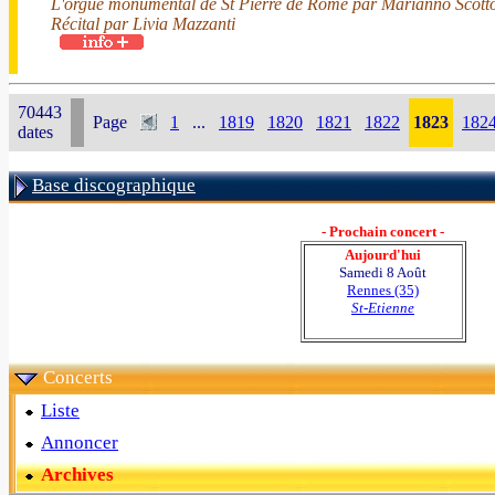
L'orgue monumental de St Pierre de Rome par Marianno Scotto
Récital par Livia Mazzanti
70443
Page
1
...
1819
1820
1821
1822
1823
182
dates
Base discographique
- Prochain concert -
Aujourd'hui
Samedi 8 Août
Rennes (35)
St-Etienne
Concerts
Liste
Annoncer
Archives