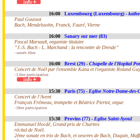
16:00
Luxembourg (Luxembourg) -
kathe
Paul Goussot
Bach, Mendelssohn, Franck, Fauré, Vierne
16:00
Sanary sur mer (83)
Pascal Marsault, organiste titulaire
”J.-S. Bach - L. Marchand : la rencontre de Dresde”
- entrée libre
16:00
Brest (29) -
Chapelle de l'Hopital Po
Concert de Noël par l'ensemble Kana et l'organiste Roland G
- Libre participation
15:30
Paris (75) -
Eglise Notre-Dame-des
Concert de l’Avent
François Frémeau, trompette et Béatrice Piertot, orgue
- libre participation
15:30
Provins (77) -
Eglise Saint-Ayoul
Emmanuel Hocdé, Grand prix de Chartres
récital de Noël.
2ème sonate en trio de Bach, et oeuvres de Bach, Daquin, Muffa