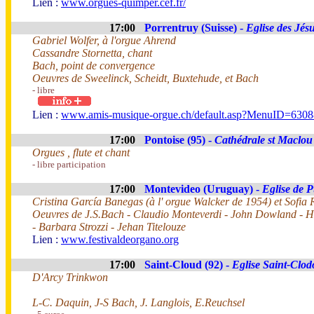
Lien :
www.orgues-quimper.cef.fr/
17:00
Porrentruy (Suisse) -
Eglise des Jésu
Gabriel Wolfer, à l'orgue Ahrend
Cassandre Stornetta, chant
Bach, point de convergence
Oeuvres de Sweelinck, Scheidt, Buxtehude, et Bach
- libre
Lien :
www.amis-musique-orgue.ch/default.asp?MenuID=63
17:00
Pontoise (95) -
Cathédrale st Maclou
Orgues , flute et chant
- libre participation
17:00
Montevideo (Uruguay) -
Eglise de 
Cristina García Banegas (à l' orgue Walcker de 1954) et Sofia 
Oeuvres de J.S.Bach - Claudio Monteverdi - John Dowland - H
- Barbara Strozzi - Jehan Titelouze
Lien :
www.festivaldeorgano.org
17:00
Saint-Cloud (92) -
Eglise Saint-Clodo
D'Arcy Trinkwon
L-C. Daquin, J-S Bach, J. Langlois, E.Reuchsel