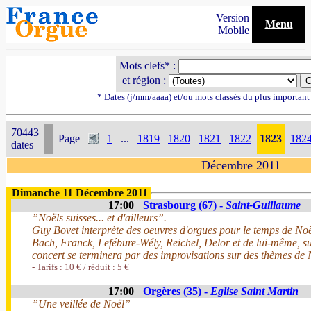
Version
Menu
Mobile
Mots clefs* :
et région :
* Dates (j/mm/aaaa) et/ou mots classés du plus importan
70443
Page
1
...
1819
1820
1821
1822
1823
182
dates
Décembre 2011
Dimanche 11 Décembre 2011
17:00
Strasbourg (67) -
Saint-Guillaume
”Noëls suisses... et d'ailleurs”.
Guy Bovet interprète des oeuvres d'orgues pour le temps de No
Bach, Franck, Lefébure-Wély, Reichel, Delor et de lui-même, s
concert se terminera par des improvisations sur des thèmes de 
- Tarifs : 10 € / réduit : 5 €
17:00
Orgères (35) -
Eglise Saint Martin
”Une veillée de Noël”