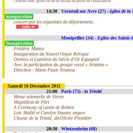
- Entrée libre, quête en fin de récital au profit de l'association
14:30
Verneuil sur Avre (27) -
église de la
inauguration
concert par les organistes du département.
Montpellier (34) -
Eglise des Saints-
Inauguration
Frédéric Munoz
Inauguration du Nouvel Orgue Ibérique
Ombres et Lumières du Siècle d’Or Espagnol
Avec la participation du groupe vocal « Arianna »
Direction : Marie Paule Nounou
Samedi 10 Décembre 2011
21:00
Paris (75) -
la Trinité
Messe solennelle de Vierne
Magnificat de Pârt
A Ceremony of carols de Britten
Loïc Mallié et Carolyn Shuster, orgues
Choeur de la Trinité, dir.Olivier Frontière
20:30
Wintzenheim (68)