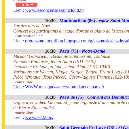
- 5 euros
Lien :
www.lesconcertsdesaintcloud.fr/
16:30
Montmorillon (86) -
église Saint-Mar
Sur des airs de Noël
Concert des participants du stage d'orgue et piano de la session 
- Participation libre.
Lien :
orgues-montmorillon.blogspot.com/p/les-musicales-de-sai
16:30
Paris (75) -
Notre-Dame
Mickael Gaborieau, Basilique Saint Sernin, Toulouse
Première Fantaisie, Jehan Alain (1911-1940)
Deuxième Prélude profane, Jehan Alain (1911-1940)
Variations sur Weinen, Klagen, Sorgen, Zagen, Franz Liszt (18
Pièce héroïque (Trois Pièces), César-Auguste Franck (1822-18
- entrée libre
Lien :
WWW.musique-sacrée-notredamedeparis.fr
16:30
Paris 8e (75) -
Couvent des Dominic
Orgue avec Julien Lucquiaud, jeune organiste d’une maturité ra
de Pierre Pincemaille).
- entrée libre
Lien :
www.le222.org
16:30
Saint Germain En Laye (78) -
St Ge