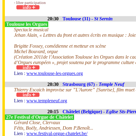
- libre participation
20:30
Toulouse (31) -
St Sernin
Toulouse les Orgues
Spectacle musical
Jehan Alain, « Lettres du front et autres écrits en musique : Joie
Brigitte Fossey, comédienne et metteur en scène
Michel Bouvard, orgue
(Création 2011de l’Association Toulouse les Orgues dans le cad
d’Orgues européen », projet soutenu par le programme culture
Lien :
www.toulouse-les-orgues.org
20:30
Strasbourg (67) -
Temple Neuf
Thierry Escaich improvise sur ”L'Aurore” [Sunrise], film mue
Lien :
www.templeneuf.org
20:15
Châtelet (Belgique) -
Eglise Sts-Pier
27e Festival d'Orgue de Châtelet
Gérard Close, Clervaux
Fétis, Boëly, Andriessen, Dom P.Benoît...
Lien :
www.festival-orgue-chatelet.be/