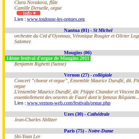
Clara Novakova, flûte
Camille Deruelle, orgue
Lien :
www.toulouse-les-orgues.org
Nantua (01) -
St Michel
orchestre du Crd d’Oyonnax, Véronique Rougier et Olivier Leg
Salomez
Mougins (06)
14ème festival d'orgue de Mougins 2011
Benjamin Righetti (Suisse)
Vernon (27) -
collégiale
Concert ”choeur et orgue”, Ensemble Maurice Duruflé, dit. Ph
orgue
L'ensemble Maurice Duruflé, dir. Phippe Chandor et Vincent B
essentiellement des oeuvres de Fauré dont le fameux Réquiem..
Lien :
www.vernon-web.com/festivals/orgue.php
Uzes (30) -
Cathédrale
Jean-Charles Ablitzer
Paris (75) -
Notre-Dame
Shi-Youn Lee