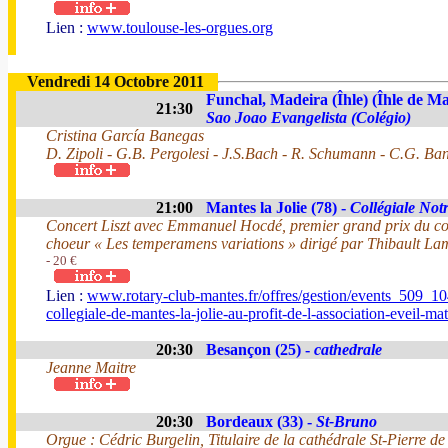
Lien :
www.toulouse-les-orgues.org
Vendredi 14 Octobre 2011
Funchal, Madeira (Îhle) (Îhle de Ma
21:30
Sao Joao Evangelista (Colégio)
Cristina García Banegas
D. Zipoli - G.B. Pergolesi - J.S.Bach - R. Schumann - C.G. Ban
21:00
Mantes la Jolie (78) -
Collégiale No
Concert Liszt avec Emmanuel Hocdé, premier grand prix du con
choeur « Les temperamens variations » dirigé par Thibault L
- 20 €
Lien :
www.rotary-club-mantes.fr/offres/gestion/events_509_104
collegiale-de-mantes-la-jolie-au-profit-de-l-association-eveil-m
20:30
Besançon (25) -
cathedrale
Jeanne Maitre
20:30
Bordeaux (33) -
St-Bruno
Orgue : Cédric Burgelin, Titulaire de la cathédrale St-Pierre de