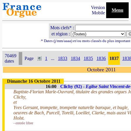
Version
Menu
Mobile
Mots clefs* :
et région :
* Dates (j/mm/aaaa) et/ou mots classés du plus importan
70469
Page
1
...
1833
1834
1835
1836
1837
183
dates
Octobre 2011
Dimanche 16 Octobre 2011
16:00
Clichy (92) -
Eglise Saint Vincent-de
Baptiste-Florian Marle-Ouvrard, titulaire des grandes orgues 
Clichy,
et
Yves Gersant, trompette, trompette naturelle baroque, et bugle,
oeuvres de Bach, Purcell, Torelli, Loeillet, Clarke, mais aussi V
Holst.
- entrée libre