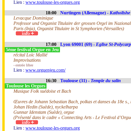
Lien :
www.toulouse-les-orgues.org
18:00
Nurtingen (Allemagne) -
Katholishe
Levacque Dominique
Professor und Organist Titulaire der grossen Orgel im Nazionale
Paris (Inja), Organist Titulaire in St Symphorien (Versailles)
17:00
Lyon 69001 (69) -
Eglise St-Polycar
5ème festival Orgue en Jeu
récital Loïc Mallié
Improvisations
- entrée libre
Lien :
www.orguenjeu.com/
16:30
Toulouse (31) -
Temple du salin
Toulouse les Orgues
Musique Folk suédoise et Bach
Œuvres de Johann Sebastian Bach, polkas et danses du 18e s.,
Johan Hedin (Suède), nyckelharpa
Gunnar Idenstam (Suède), orgue
(Présenté dans le cadre « Connecting Arts - Le Festival d’Orgu
Lien :
www.toulouse-les-orgues.org