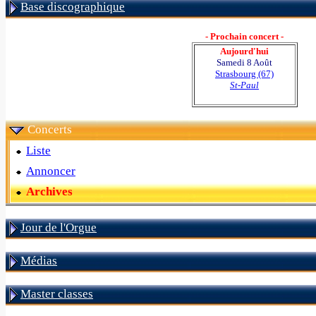
Base discographique
- Prochain concert -
Aujourd'hui
Samedi 8 Août
Strasbourg (67)
St-Paul
Concerts
Liste
Annoncer
Archives
Jour de l'Orgue
Médias
Master classes