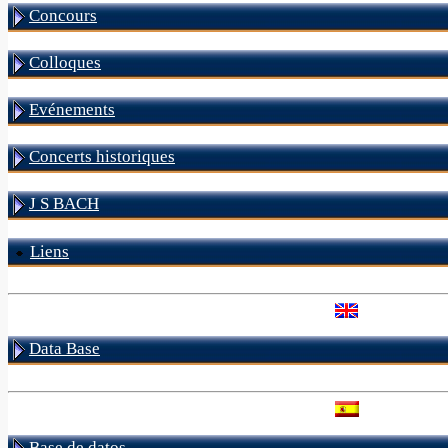
Concours
Colloques
Evénements
Concerts historiques
J S BACH
Liens
Data Base
Base de datos