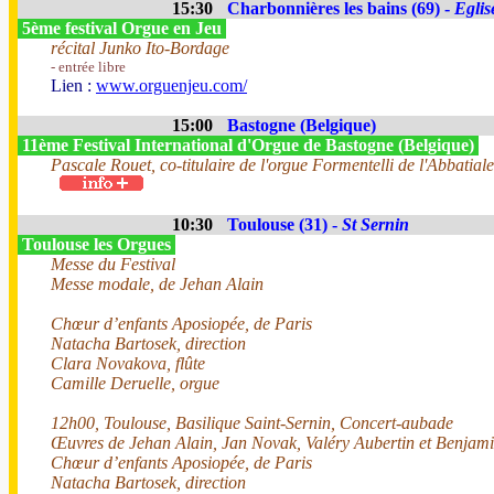
15:30
Charbonnières les bains (69) -
Eglis
5ème festival Orgue en Jeu
récital Junko Ito-Bordage
- entrée libre
Lien :
www.orguenjeu.com/
15:00
Bastogne (Belgique)
11ème Festival International d'Orgue de Bastogne (Belgique)
Pascale Rouet, co-titulaire de l'orgue Formentelli de l'Abbatia
10:30
Toulouse (31) -
St Sernin
Toulouse les Orgues
Messe du Festival
Messe modale, de Jehan Alain
Chœur d’enfants Aposiopée, de Paris
Natacha Bartosek, direction
Clara Novakova, flûte
Camille Deruelle, orgue
12h00, Toulouse, Basilique Saint-Sernin, Concert-aubade
Œuvres de Jehan Alain, Jan Novak, Valéry Aubertin et Benjami
Chœur d’enfants Aposiopée, de Paris
Natacha Bartosek, direction