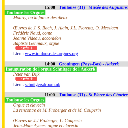
15:00
Toulouse (31) -
Musée des Augustins
Toulouse les Orgues
Mourty, ou la fureur des dieux
Œuvres de J. S. Bach, J. Alain, J.L. Florentz, O. Messiaen
Frédéric Naud, conte
Jeanne Videau, accordéon
Baptiste Genniaux, orgue
Lien :
www.toulouse-les-orgues.org
14:00
Groningen (Pays-Bas) -
Aakerk
Inauguration de l'orgue Schnitger de l'Aakerk
Peter van Dijk
Lien :
schnitgersdroom.nl/
11:00
Toulouse (31) -
St Pierre des Chartr
Toulouse les Orgues
Orgue et clavecin
La rencontre de M. Froberger et de M. Couperin
Œuvres de J.J Froberger, L. Couperin
Jean-Marc Aymes, orgue et clavecin