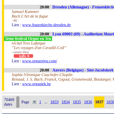
20:00
Dresden (Allemagne) -
Frauenkirch
Samuel Kummer
Bach L'Art de la fugue
- 8E
Lien :
www.frauenkirche-dresden.de
20:00
Lyon 69003 (69) -
Auditorium Mauri
5ème festival Orgue en Jeu
récital Yves Lafargue
”Les voyages d'un Cavaillé-Coll”
- entrée libre
Lien :
www.orguenjeu.com/
20:00
Anvers (Belgique) -
Sint-Jacobskerk
Sophie-Véronique Cauchefer-Choplin
Renaud, J. S. Bach, Franck, Gigout, Grunenwald, Boulanger, W
Lien :
www.organiek.be
70469
Page
1
...
1833
1834
1835
1836
1837
183
dates