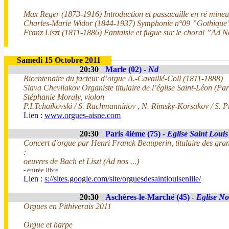
Max Reger (1873-1916) Introduction et passacaille en ré mineu
Charles-Marie Widor (1844-1937) Symphonie n°09 ”Gothique” 
Franz Liszt (1811-1886) Fantaisie et fugue sur le choral ”Ad
Samedi 15 Octobre 2011
20:30
Marle (02) -
Nd
Bicentenaire du facteur d’orgue A.-Cavaillé-Coll (1811-1888)
Slava Chevliakov Organiste titulaire de l’église Saint-Léon (Par
Stéphanie Moraly, violon
P.I.Tchaïkovski / S. Rachmanninov , N. Rimsky-Korsakov / S. P
Lien :
www.orgues-aisne.com
20:30
Paris 4ième (75) -
Eglise Saint Louis 
Concert d'orgue par Henri Franck Beauperin, titulaire des gra
:
oeuvres de Bach et Liszt (Ad nos ...)
- entrée libre
Lien :
s://sites.google.com/site/orguesdesaintlouisenlile/
20:30
Aschères-le-Marché (45) -
Eglise N
Orgues en Pithiverais 2011
Orgue et harpe