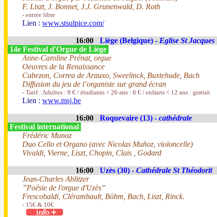
F. Liszt, J. Bonnet, J.J. Grunenwald, D. Roth
- entrée libre
Lien :
www.stsulpice.com/
16:00
Liège (Belgique) -
Eglise St Jacques
14e Festival d'Orgue de Liège
Anne-Caroline Prénat, orgue
Oeuvres de la Renaissance
Cabezon, Correa de Arauxo, Sweelinck, Buxtehude, Bach
Diffusion du jeu de l’organiste sur grand écran
- Tarif : Adultes : 9 € / étudiants < 26 ans : 6 € / enfants < 12 ans : gratuit
Lien :
www.msj.be
16:00
Roquevaire (13) -
cathédrale
Festival international
Frédéric Munoz
Duo Cello et Organo (avec Nicolas Muñoz, violoncelle)
Vivaldi, Vierne, Liszt, Chopin, Clais , Godard
16:00
Uzès (30) -
Cathédrale St Théodorit
Jean-Charles Ablitzer
”Poésie de l'orgue d'Uzès”
Frescobaldi, Clérambault, Böhm, Bach, Liszt, Rinck.
- 15€ & 10€