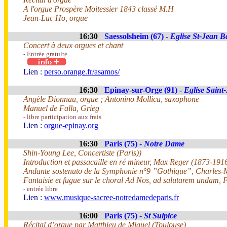
A l'orgue Prospère Moitessier 1843 classé M.H
Jean-Luc Ho, orgue
16:30
Saessolsheim (67) -
Eglise St-Jean Ba
Concert à deux orgues et chant
- Entrée gratuite
Lien :
perso.orange.fr/asamos/
16:30
Epinay-sur-Orge (91) -
Eglise Saint
Angèle Dionnau, orgue ; Antonino Mollica, saxophone
Manuel de Falla, Grieg
- libre participation aux frais
Lien :
orgue-epinay.org
16:30
Paris (75) -
Notre Dame
Shin-Young Lee, Concertiste (Paris))
Introduction et passacaille en ré mineur, Max Reger (1873-191
Andante sostenuto de la Symphonie n°9 ”Gothique”, Charles-
Fantaisie et fugue sur le choral Ad Nos, ad salutarem undam, 
- entrée libre
Lien :
www.musique-sacree-notredamedeparis.fr
16:00
Paris (75) -
St Sulpice
Récital d’orgue par Matthieu de Miguel (Toulouse)