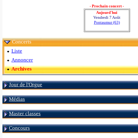
- Prochain concert -
Aujourd'hui
Vendredi 7 Août
Pontaumur (63)
Concerts
Liste
Annoncer
Archives
Jour de l'Orgue
Médias
Master classes
Concours