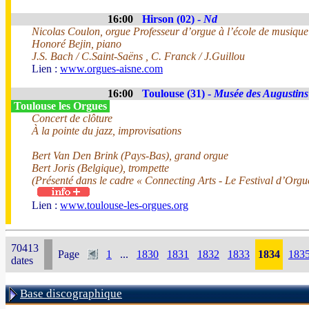
16:00
Hirson (02) -
Nd
Nicolas Coulon, orgue Professeur d’orgue à l’école de musiqu
Honoré Bejin, piano
J.S. Bach / C.Saint-Saëns , C. Franck / J.Guillou
Lien :
www.orgues-aisne.com
16:00
Toulouse (31) -
Musée des Augustins
Toulouse les Orgues
Concert de clôture
À la pointe du jazz, improvisations
Bert Van Den Brink (Pays-Bas), grand orgue
Bert Joris (Belgique), trompette
(Présenté dans le cadre « Connecting Arts - Le Festival d’Orgu
Lien :
www.toulouse-les-orgues.org
70413
Page
1
...
1830
1831
1832
1833
1834
183
dates
Base discographique