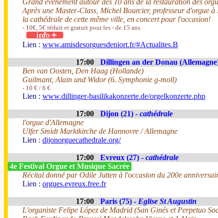
Grand évènement autour des 10 ans de la restauration des orgu
Après une Master-Class, Michel Bourcier, professeur d'orgue à 
la cathédrale de cette même ville, en concert pour l'occasion!
- 10€, 5€ réduit et gratuit pour les - de 15 ans.
Lien :
www.amisdesorguesdeniort.fr/#Actualites.B
17:00
Dillingen an der Donau (Allemagne
Ben van Oosten, Den Haag (Hollande)
Guilmant, Alain und Widor (6. Symphonie g-moll)
- 10 € / 6 €
Lien :
www.dillinger-basilikakonzerte.de/orgelkonzerte.php
17:00
Dijon (21) -
cathédrale
l'orgue d'Allemagne
Ulfer Smidt Marktkirche de Hannovre / Allemagne
Lien :
dijonorguecathedrale.org/
17:00
Evreux (27) -
cathédrale
4e Festival Orgue et Musique Sacrée
Récital donné par Odile Jutten à l'occasion du 200e anniversair
Lien :
orgues.evreux.free.fr
17:00
Paris (75) -
Eglise St Augustin
L'organiste Felipe López de Madrid (San Ginés et Perpetuo Soco