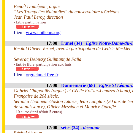
Benoît Doméjean, orgue
”Les Trompettes Naturelles” du conservatoire d'Orléans
Jean Paul Leroy, direction
- Libre participation
Lien :
www.chilleurs.org
17:00
Lunel (34) -
Eglise Notre-Dame-du-
Recital Olivier Vernet, avec la participation de Cedric Meckler
Severac,Debussy,Guilmant,de Falla
- Entrée libre, participation aux frais
Lien :
orguelunel.free.fr
17:00
Dannemarie (68) -
Eglise St Léonar
Gabriel Chapouilly (orgue ) et Cécile Foltzer-Lenuzza (chant
Française de 20è siècle.
Seront à l'honneur Gaston Litaize, Jean Langlais,(20 ans de leu
de sa naissance), Olivier Messiaen et Maurice Duruflé.
- 10 euros (tarif réduit 5 euros)
17:00
sètes (34) -
décanale
Récital d'orgue