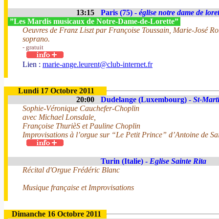
13:15
Paris (75) -
église notre dame de loret
”Les Mardis musicaux de Notre-Dame-de-Lorette”
Oeuvres de Franz Liszt par Françoise Toussain, Marie-José Rob
soprano.
- gratuit
Lien :
marie-ange.leurent@club-internet.fr
Lundi 17 Octobre 2011
20:00
Dudelange (Luxembourg) -
St-Mart
Sophie-Véronique Cauchefer-Choplin
avec Michael Lonsdale,
Françoise ThurièS et Pauline Choplin
Improvisations à l’orgue sur “Le Petit Prince” d’Antoine de S
Turin (Italie) -
Eglise Sainte Rita
Récital d'Orgue Frédéric Blanc
Musique française et Improvisations
Dimanche 16 Octobre 2011