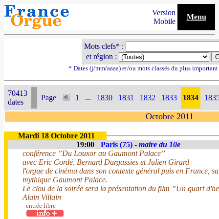
Version
Menu
Mobile
Mots clefs* :
et région :
* Dates (j/mm/aaaa) et/ou mots classés du plus importan
70413
Page
1
...
1830
1831
1832
1833
1834
183
dates
Octobre 2011
Mardi 18 Octobre 2011
19:00
Paris (75) -
maire du 10e
conférence ”Du Louxor au Gaumont Palace”
avec Eric Cordé, Bernard Dargassies et Julien Girard
l'orgue de cinéma dans son contexte général puis en France, sa
mythique Gaumont Palace.
Le clou de la soirée sera la présentation du film ”Un quart d'he
Alain Villain
- entrée libre