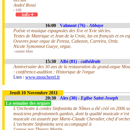
André Rossi
- 10E
16:00
Valmont (76) -
Abbaye
Poésie et musique espagnoles des Xve et Xvie siècles.
Textes de Manrique et Jean de la Croix, lus en français et en e
Oeuvres pour orgue de Pereza, Cabezon, Carreira, Ortiz.
Nicole Symonnot Gueye, orgue.
- entrée libre
15:30
Albi (81) -
cathédrale
Anniversaire des 30 ans de la restauration du grand-orgue Mou
: conférence-audition : Historique de l'orgue
Lien :
www.moucherel.fr
Jeudi 10 Novembre 2011
20:30
Ales (30) -
Eglise Saint-Joseph
La semaine des orgues
L’Orchestre à cordes Sinfonietta de Nîmes a été créé en 2006 s
musiciens professionnels gardois, dont la qualité musicale n’est
musicale est assurée par Marie-Claude Chevalier, chef d’orchest
L’orchestre Sinfonietta sera accompagné à
l’orgue par Thierry Martin.