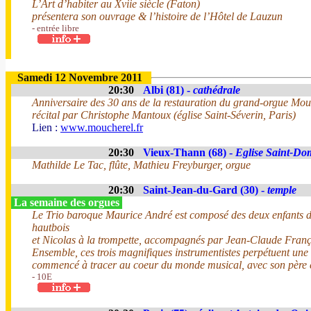
L’Art d’habiter au Xviie siècle (Faton)
présentera son ouvrage & l’histoire de l’Hôtel de Lauzun
- entrée libre
Samedi 12 Novembre 2011
20:30
Albi (81) -
cathédrale
Anniversaire des 30 ans de la restauration du grand-orgue Mou
récital par Christophe Mantoux (église Saint-Séverin, Paris)
Lien :
www.moucherel.fr
20:30
Vieux-Thann (68) -
Eglise Saint-Do
Mathilde Le Tac, flûte, Mathieu Freyburger, orgue
20:30
Saint-Jean-du-Gard (30) -
temple
La semaine des orgues
Le Trio baroque Maurice André est composé des deux enfants 
hautbois
et Nicolas à la trompette, accompagnés par Jean-Claude Françon
Ensemble, ces trois magnifiques instrumentistes perpétuent un
commencé à tracer au coeur du monde musical, avec son père e
- 10E