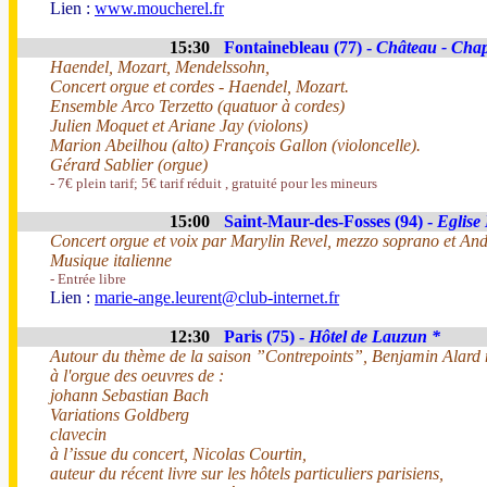
Lien :
www.moucherel.fr
15:30
Fontainebleau (77) -
Château - Chape
Haendel, Mozart, Mendelssohn,
Concert orgue et cordes - Haendel, Mozart.
Ensemble Arco Terzetto (quatuor à cordes)
Julien Moquet et Ariane Jay (violons)
Marion Abeilhou (alto) François Gallon (violoncelle).
Gérard Sablier (orgue)
- 7€ plein tarif; 5€ tarif réduit , gratuité pour les mineurs
15:00
Saint-Maur-des-Fosses (94) -
Eglise
Concert orgue et voix par Marylin Revel, mezzo soprano et And
Musique italienne
- Entrée libre
Lien :
marie-ange.leurent@club-internet.fr
12:30
Paris (75) -
Hôtel de Lauzun *
Autour du thème de la saison ”Contrepoints”, Benjamin Alard nou
à l'orgue des oeuvres de :
johann Sebastian Bach
Variations Goldberg
clavecin
à l’issue du concert, Nicolas Courtin,
auteur du récent livre sur les hôtels particuliers parisiens,