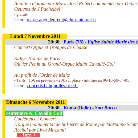
Audition d'orgue par Marie-José Robert commentée par Didie
Oeuvres de J Pachelbel
- gratuit
Lien :
marie-ange.leurent@club-internet.fr
Lundi 7 Novembre 2011
20:30
Paris (75) -
Eglise Sainte Marie des 
Concert Orgue et Trompes de Chasse
Rallye Trompe de Paris
Olivier Penin au Grand-Orgue Mutin Cavaillé-Coll
Au profit de l'Ordre de Malte
- Tarifs : 15€ en prévente - 20€ sur place - infoline au 06-10-59-54-95
Lien :
concerts.batignolles.free.fr
Dimanche 6 Novembre 2011
20:30
Roma (Italie) -
San Rocco
centenaire A. Cavaillé-Coll
Conférence / Concert
L'orgue monumental de St Pierre de Rome par Marianno Scotto
Récital par Livia Mazzanti