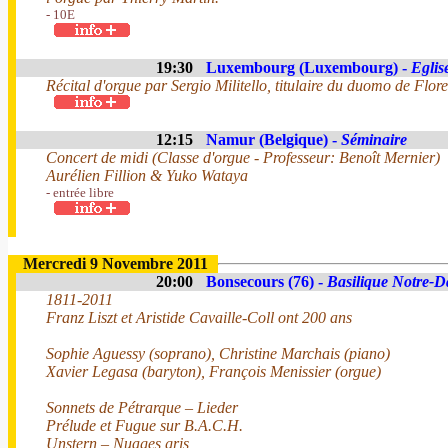
- 10E
19:30
Luxembourg (Luxembourg) -
Eglis
Récital d'orgue par Sergio Militello, titulaire du duomo de Flor
12:15
Namur (Belgique) -
Séminaire
Concert de midi (Classe d'orgue - Professeur: Benoît Mernier)
Aurélien Fillion & Yuko Wataya
- entrée libre
Mercredi 9 Novembre 2011
20:00
Bonsecours (76) -
Basilique Notre-
1811-2011
Franz Liszt et Aristide Cavaille-Coll ont 200 ans
Sophie Aguessy (soprano), Christine Marchais (piano)
Xavier Legasa (baryton), François Menissier (orgue)
Sonnets de Pétrarque – Lieder
Prélude et Fugue sur B.A.C.H.
Unstern – Nuages gris