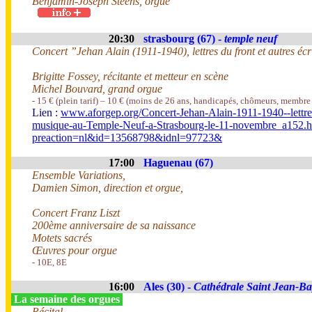
Benjamin-Joseph Steens, orgue
20:30
strasbourg (67) -
temple neuf
Concert ”Jehan Alain (1911-1940), lettres du front et autres éc
Brigitte Fossey, récitante et metteur en scène
Michel Bouvard, grand orgue
- 15 € (plein tarif) – 10 € (moins de 26 ans, handicapés, chômeurs, membre
Lien :
www.aforgep.org/Concert-Jehan-Alain-1911-1940--lettres-
musique-au-Temple-Neuf-a-Strasbourg-le-11-novembre_a152.h
preaction=nl&id=13568798&idnl=97723&
17:00
Haguenau (67)
Ensemble Variations,
Damien Simon, direction et orgue,
Concert Franz Liszt
200ème anniversaire de sa naissance
Motets sacrés
Œuvres pour orgue
- 10E, 8E
16:00
Ales (30) -
Cathédrale Saint Jean-Bap
La semaine des orgues
Récital