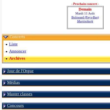
- Prochain concert -
Demain
Mardi 11 Août
Bolsward (Pays-Bas)
Martinikerk
Concerts
Liste
Annoncer
Archives
Jour de l'Orgue
Médias
Master classes
Concours