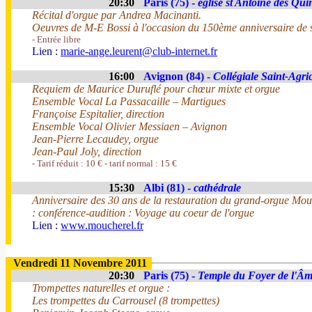
20:30
Paris (75) -
église st Antoine des Qui
Récital d'orgue par Andrea Macinanti.
Oeuvres de M-E Bossi à l'occasion du 150ème anniversaire de 
- Entrée libre
Lien :
marie-ange.leurent@club-internet.fr
16:00
Avignon (84) -
Collégiale Saint-Agri
Requiem de Maurice Duruflé pour chœur mixte et orgue
Ensemble Vocal La Passacaille – Martigues
Françoise Espitalier, direction
Ensemble Vocal Olivier Messiaen – Avignon
Jean-Pierre Lecaudey, orgue
Jean-Paul Joly, direction
- Tarif réduit : 10 € - tarif normal : 15 €
15:30
Albi (81) -
cathédrale
Anniversaire des 30 ans de la restauration du grand-orgue Mou
: conférence-audition : Voyage au coeur de l'orgue
Lien :
www.moucherel.fr
Vendredi 11 Novembre 2011
20:30
Paris (75) -
Temple du Foyer de l'Âm
Trompettes naturelles et orgue :
Les trompettes du Carrousel (8 trompettes)