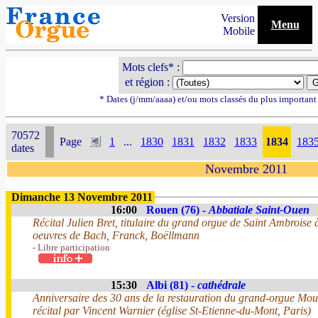
Version
Menu
Mobile
Mots clefs* :
et région :
* Dates (j/mm/aaaa) et/ou mots classés du plus importan
70572
Page
1
...
1830
1831
1832
1833
1834
183
dates
Novembre 2011
Dimanche 13 Novembre 2011
16:00
Rouen (76) -
Abbatiale Saint-Ouen
Récital Julien Bret, titulaire du grand orgue de Saint Ambroise 
oeuvres de Bach, Franck, Boëllmann
- Libre participation
15:30
Albi (81) -
cathédrale
Anniversaire des 30 ans de la restauration du grand-orgue Mou
récital par Vincent Warnier (église St-Etienne-du-Mont, Paris)