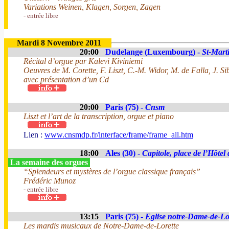
Variations Weinen, Klagen, Sorgen, Zagen
- entrée libre
Mardi 8 Novembre 2011
20:00
Dudelange (Luxembourg) -
St-Mart
Récital d’orgue par Kalevi Kiviniemi
Oeuvres de M. Corette, F. Liszt, C.-M. Widor, M. de Falla, J. Si
avec présentation d’un Cd
20:00
Paris (75) -
Cnsm
Liszt et l’art de la transcription, orgue et piano
Lien :
www.cnsmdp.fr/interface/frame/frame_all.htm
18:00
Ales (30) -
Capitole, place de l’Hôtel 
La semaine des orgues
“Splendeurs et mystères de l’orgue classique français”
Frédéric Munoz
- entrée libre
13:15
Paris (75) -
Eglise notre-Dame-de-Lo
Les mardis musicaux de Notre-Dame-de-Lorette