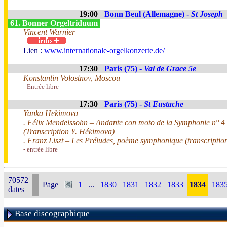
19:00
Bonn Beul (Allemagne) -
St Joseph
61. Bonner Orgeltriduum
Vincent Warnier
Lien :
www.internationale-orgelkonzerte.de/
17:30
Paris (75) -
Val de Grace 5e
Konstantin Volostnov, Moscou
- Entrée libre
17:30
Paris (75) -
St Eustache
Yanka Hekimova
. Félix Mendelssohn – Andante con moto de la Symphonie n° 4 
(Transcription Y. Hékimova)
. Franz Liszt – Les Préludes, poème symphonique (transcripti
- entrée libre
70572
Page
1
...
1830
1831
1832
1833
1834
183
dates
Base discographique