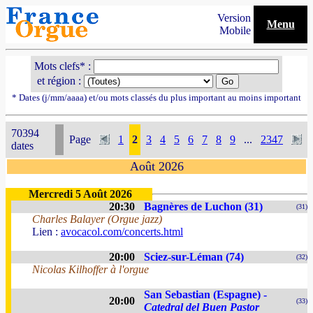
Version
Menu
Mobile
Mots clefs* :
et région :
* Dates (j/mm/aaaa) et/ou mots classés du plus important au moins important
70394
Page
1
2
3
4
5
6
7
8
9
...
2347
dates
Août 2026
Mercredi 5 Août 2026
20:30
Bagnères de Luchon (31)
(31)
Charles Balayer (Orgue jazz)
Lien :
avocacol.com/concerts.html
20:00
Sciez-sur-Léman (74)
(32)
Nicolas Kilhoffer à l'orgue
San Sebastian (Espagne) -
20:00
(33)
Catedral del Buen Pastor