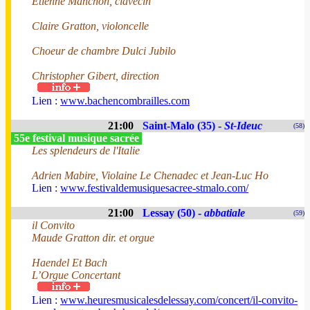
Etienne Manchon, clavecin
Claire Gratton, violoncelle
Choeur de chambre Dulci Jubilo
Christopher Gibert, direction
Lien :
www.bachencombrailles.com
21:00
Saint-Malo (35) -
St-Ideuc
(58)
55e festival musique sacrée
Les splendeurs de l'Italie
Adrien Mabire, Violaine Le Chenadec et Jean-Luc Ho
Lien :
www.festivaldemusiquesacree-stmalo.com/
21:00
Lessay (50) -
abbatiale
(59)
il Convito
Maude Gratton dir. et orgue
Haendel Et Bach
L’Orgue Concertant
Lien :
www.heuresmusicalesdelessay.com/concert/il-convito-