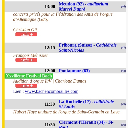
Meudon (92) -
auditorium
13:00
(46)
Marcel Dupré
concerts privés pour la Fédération des Amis de l’orgue
d’Allemagne (Gdo)
Christian Ott
Fribourg (Suisse) -
Cathédrale
12:15
(47)
Saint-Nicolas
François Ménissier
12:00
Pontaumur (63)
(48)
Xxviiième Festival Bach
Audition d’orgue Ii/V | Charlotte Dumas
Lien :
www.bachencombrailles.com
La Rochelle (17) -
cathédrale
11:30
(49)
St-Louis
Hubert Haye titulaire de l'orgue de Saint-Germain en Laye
Clermont-l'Hérault (34) -
St-
11:30
(50)
Paul