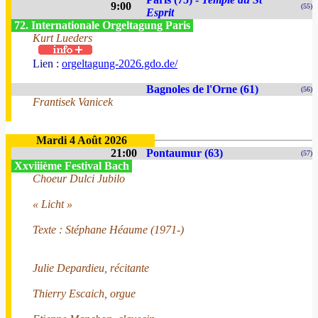
9:00
(55)
Esprit
72. Internationale Orgeltagung Paris
Kurt Lueders
Lien :
orgeltagung-2026.gdo.de/
Bagnoles de l'Orne (61)
(56)
Frantisek Vanicek
Mardi 4 Août 2026
21:00
Pontaumur (63)
(57)
Xxviiième Festival Bach
Choeur Dulci Jubilo
« Licht »
Texte : Stéphane Héaume (1971-)
Julie Depardieu, récitante
Thierry Escaich, orgue