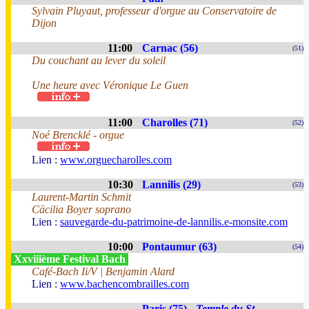
Sylvain Pluyaut, professeur d'orgue au Conservatoire de
Dijon
11:00
Carnac (56)
(51)
Du couchant au lever du soleil
Une heure avec Véronique Le Guen
11:00
Charolles (71)
(52)
Noé Brencklé - orgue
Lien :
www.orguecharolles.com
10:30
Lannilis (29)
(53)
Laurent-Martin Schmit
Cäcilia Boyer soprano
Lien :
sauvegarde-du-patrimoine-de-lannilis.e-monsite.com
10:00
Pontaumur (63)
(54)
Xxviiième Festival Bach
Café-Bach Ii/V | Benjamin Alard
Lien :
www.bachencombrailles.com
Paris (75) -
Temple du St