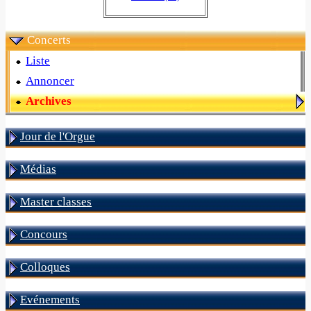
Concerts
Liste
Annoncer
Archives
Jour de l'Orgue
Médias
Master classes
Concours
Colloques
Evénements