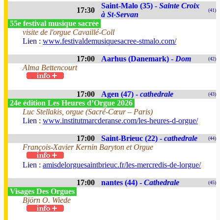
Saint-Malo (35) -
Sainte Croix
17:30
(41)
à St-Servan
55e festival musique sacrée
visite de l'orgue Cavaillé-Coll
Lien :
www.festivaldemusiquesacree-stmalo.com/
17:00
Aarhus (Danemark) -
Dom
(42)
Alma Bettencourt
17:00
Agen (47) -
cathedrale
(43)
24e édition Les Heures d’Orgue 2026
Luc Stellakis, orgue (Sacré-Cœur – Paris)
Lien :
www.institutmarcderanse.com/les-heures-d-orgue/
17:00
Saint-Brieuc (22) -
cathedrale
(44)
François-Xavier Kernin Baryton et Orgue
Lien :
amisdelorguesaintbrieuc.fr/les-mercredis-de-lorgue/
17:00
nantes (44) -
Cathedrale
(45)
Visages Des Orgues
Björn O. Wiede