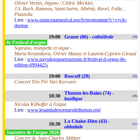
Olivier Vernet, órgano / Cédric Meckler,
J.S. Bach, Rameau, Saint-Saëns, Albéniz, Ravel, Falla ,
Piazzolla
Lien :
www.quincenamusical.eus/fr/programme?c=cycle-
dorgue
19:00
Grasse (06) -
cathédrale
(34)
8e Festival d'orgue
Soprano, trompette et orgue -
Maria Krasnikova, Olivier Mauny et Laurent-Cyprien Giraud
Lien :
www.paysdegrassetourisme.fr/festival-d-orgue-8e-
edition-6994425/
19:00
Roscoff (29)
(35)
Concert Trio Pêr Vari Kervarec
Thonon-les-Bains (74) -
18:30
(36)
basilique
Nicolas Kilhoffer à l'orgue
Lien :
www.lesamisdesorguesdethonon.org/
La Chaise-Dieu (43) -
18:30
(37)
abbatiale
Journées de l’orgue 2026
Concert de Jean-Charles Ablitzer