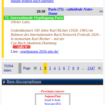
maude-gratton-bach-haendel/
Paris (75) -
cathédrale Notre-
20:30
(60)
Dame
72. Internationale Orgeltagung Paris
Olivier Latry
Gedenkkonzert 100 Jahre Karl Richter (1926–1981) im
Rahmen des Internationalen Bach.Netzwerk.Festivals 2026 –
in memoriam Karl Richter – mit der
Cpe.Bach.Akademie.Hamburg
Lien :
orgeltagung-2026.gdo.de/
70394
Page
1
2
3
4
5
6
7
8
9
...
2347
dates
Base discographique
- Prochain concert -
Aujourd'hui
Jeudi 6 Août
Vouvant (85)