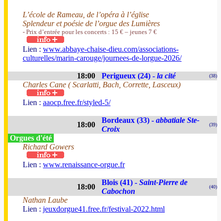
L’école de Rameau, de l’opéra à l’église
Splendeur et poésie de l’orgue des Lumières
- Prix d’entrée pour les concerts : 15 € – jeunes 7 €
Lien :
www.abbaye-chaise-dieu.com/associations-
culturelles/marin-carouge/journees-de-lorgue-2026/
18:00
Perigueux (24) -
la cité
(38)
Charles Cane ( Scarlatti, Bach, Corrette, Lasceux)
Lien :
aaocp.free.fr/styled-5/
Bordeaux (33) -
abbatiale Ste-
18:00
(39)
Croix
Orgues d'été
Richard Gowers
Lien :
www.renaissance-orgue.fr
Blois (41) -
Saint-Pierre de
18:00
(40)
Cabochon
Nathan Laube
Lien :
jeuxdorgue41.free.fr/festival-2022.html