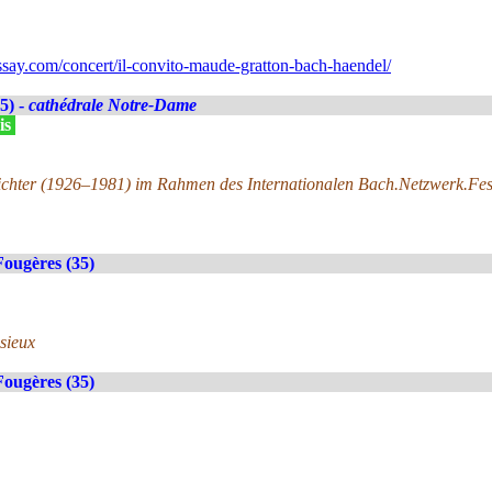
ay.com/concert/il-convito-maude-gratton-bach-haendel/
5) -
cathédrale Notre-Dame
is
ichter (1926–1981) im Rahmen des Internationalen Bach.Netzwerk.Fe
Fougères (35)
isieux
Fougères (35)