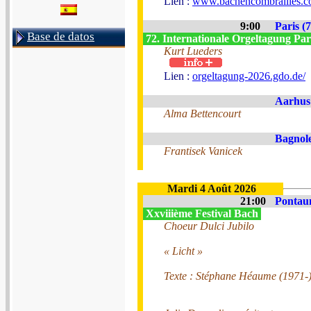
Lien :
www.bachencombrailles.
9:00
Paris (7
Base de datos
72. Internationale Orgeltagung Par
Kurt Lueders
Lien :
orgeltagung-2026.gdo.de/
Aarhus
Alma Bettencourt
Bagnole
Frantisek Vanicek
Mardi 4 Août 2026
21:00
Pontau
Xxviiième Festival Bach
Choeur Dulci Jubilo
« Licht »
Texte : Stéphane Héaume (1971-