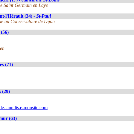
 de Saint-Germain en Laye
t-l'Hérault (34) -
St-Paul
gue au Conservatoire de Dijon
(56)
uen
es (71)
s (29)
de-lannilis.e-monsite.com
mur (63)