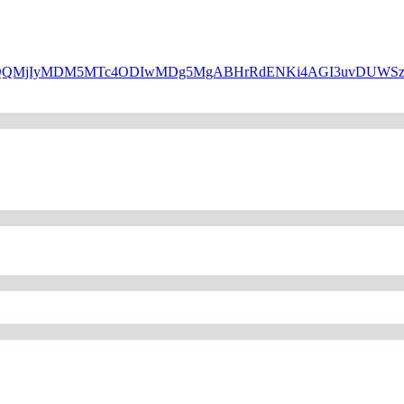
HBfaWQQMjIyMDM5MTc4ODIwMDg5MgABHrRdENKi4AGI3uvDUW