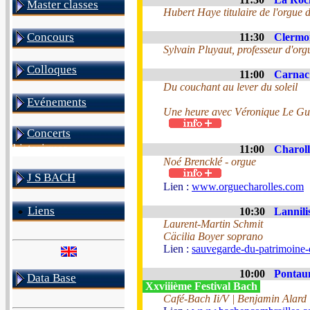
Master classes
Hubert Haye titulaire de l'orgue
Concours
11:30
Clermon
Sylvain Pluyaut, professeur d'or
Colloques
11:00
Carnac 
Du couchant au lever du soleil
Evénements
Une heure avec Véronique Le G
Concerts
historiques
11:00
Charoll
Noé Brencklé - orgue
J S BACH
Lien :
www.orguecharolles.com
Liens
10:30
Lannili
Laurent-Martin Schmit
Cäcilia Boyer soprano
Lien :
sauvegarde-du-patrimoine-
10:00
Pontau
Data Base
Xxviiième Festival Bach
Café-Bach Ii/V | Benjamin Alard