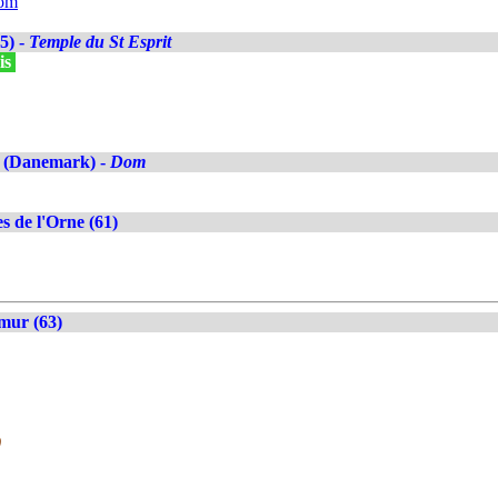
com
5) -
Temple du St Esprit
is
 (Danemark) -
Dom
s de l'Orne (61)
mur (63)
)