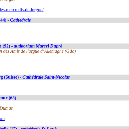
les-mercredis-de-lorgue/
(44) -
Cathedrale
 (92) -
auditorium Marcel Dupré
on des Amis de l’orgue d’Allemagne (Gdo)
g (Suisse) -
Cathédrale Saint-Nicolas
mur (63)
e Dumas
com
elle (17) -
cathédrale St-Louis