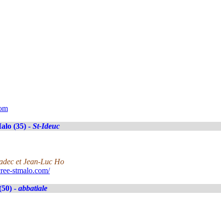
com
alo (35) -
St-Ideuc
nadec et Jean-Luc Ho
ree-stmalo.com/
(50) -
abbatiale