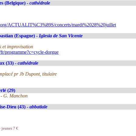
es (Belgique) -
cathédrale
ns.org/ACTUALIT%C3%89S/concerts/mardi%2028%20juillet
astian (Espagne) -
Iglesia de San Vicente
 et improvisation
/fr/programme?c=cycle-dorgue
x (33) -
cathédrale
mplacé pr Jb Dupont, titulaire
lé (29)
y - G. Manchon
se-Dieu (43) -
abbatiale
– jeunes 7 €