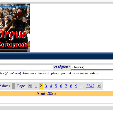
et région :
tes (j/mm/aaaa) et/ou mots classés du plus important au moins important
 dates
Page
1
2
3
4
5
6
7
8
9
...
2347
Août 2026