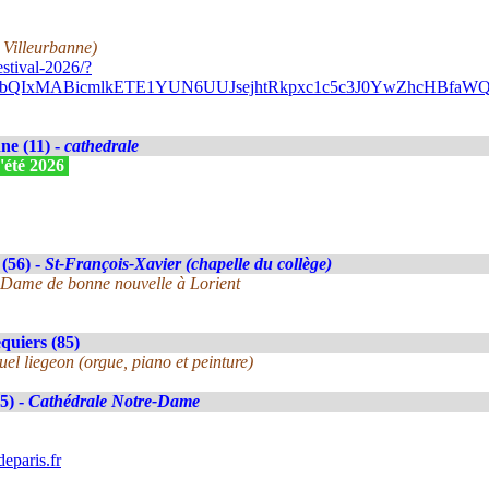
 Villeurbanne)
stival-2026/?
A2FlbQIxMABicmlkETE1YUN6UUJsejhtRkpxc1c5c3J0YwZhc
e (11) -
cathedrale
'été 2026
(56) -
St-François-Xavier (chapelle du collège)
-Dame de bonne nouvelle à Lorient
uiers (85)
el liegeon (orgue, piano et peinture)
5) -
Cathédrale Notre-Dame
eparis.fr