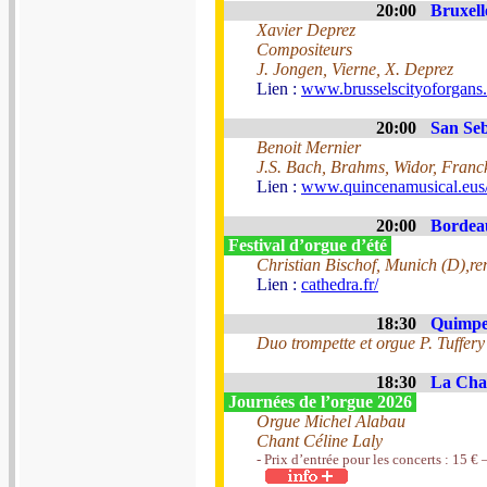
20:00
Bruxell
Xavier Deprez
Compositeurs
J. Jongen, Vierne, X. Deprez
Lien :
www.brusselscityoforga
20:00
San Seb
Benoit Mernier
J.S. Bach, Brahms, Widor, Franck
Lien :
www.quincenamusical.eus
20:00
Bordeau
Festival d’orgue d’été
Christian Bischof, Munich (D),re
Lien :
cathedra.fr/
18:30
Quimper
Duo trompette et orgue P. Tuffer
18:30
La Chai
Journées de l’orgue 2026
Orgue Michel Alabau
Chant Céline Laly
- Prix d’entrée pour les concerts : 15 € 