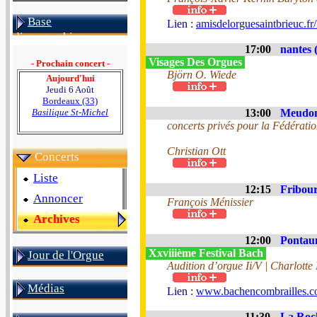
Base
Lien :
amisdelorguesaintbrieuc.fr/
discographique
17:00
nantes 
Visages Des Orgues
- Prochain concert -
Björn O. Wiede
Aujourd'hui
Jeudi 6 Août
Bordeaux (33)
Basilique St-Michel
13:00
Meudon
concerts privés pour la Fédérati
Christian Ott
Concerts
Liste
12:15
Fribour
Annoncer
François Ménissier
Archives
12:00
Pontau
Xxviiième Festival Bach
Jour de l'Orgue
Audition d’orgue Ii/V | Charlott
Médias
Lien :
www.bachencombrailles.
11:30
La Roch