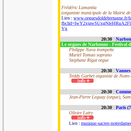
Frédéric Lamantia
(organiste municipale de la Mairie de
Lien :
www.orguesdoldebretagne.fr/fe
fbclid=IwY2xjawSUxgNleHRu
Vg
20:30
Narbonn
Le orgues de Narbonne - Festival d
Philippe Nava trompette
Muriel Tomao soprano
Stephane Rigat orgue
20:30
Vannes 
Teddy Garbet organiste de Notre
20:30
Commeq
Jean-Pierre Leguay (orgue), Samu
20:30
Paris (7
Olivier Latry
Lien :
musique-sacree-notredamed