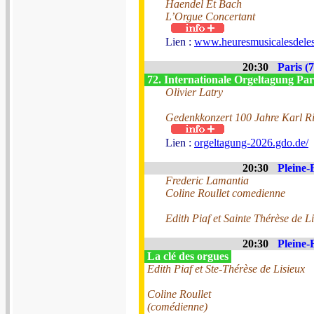
Haendel Et Bach
L’Orgue Concertant
Lien :
www.heuresmusicalesdeless
20:30
Paris (7
72. Internationale Orgeltagung Par
Olivier Latry
Gedenkkonzert 100 Jahre Karl R
Lien :
orgeltagung-2026.gdo.de/
20:30
Pleine-
Frederic Lamantia
Coline Roullet comedienne
Edith Piaf et Sainte Thérèse de L
20:30
Pleine-
La clé des orgues
Edith Piaf et Ste-Thérèse de Lisieux
Coline Roullet
(comédienne)