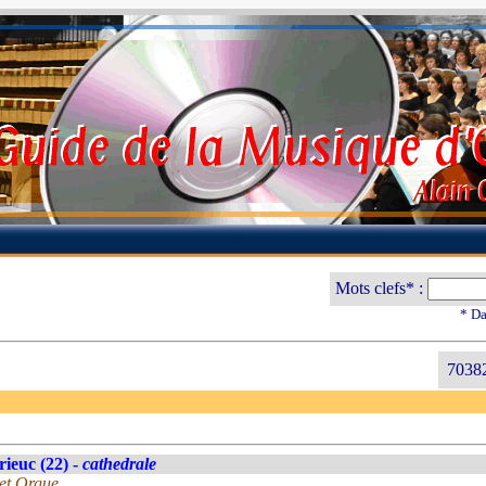
Mots clefs* :
* Da
70382
rieuc (22) -
cathedrale
et Orgue