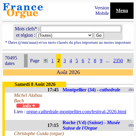
Version
Menu
Mobile
Mots clefs* :
et région :
* Dates (j/mm/aaaa) et/ou mots classés du plus important au moins important
70495
Page
1
2
3
4
5
6
7
8
9
...
2350
dates
Août 2026
Samedi 8 Août 2026
17:45
Montpellier (34) -
cathedrale
(31)
Michel Alabau
Bach
Lien :
orgue-cathedrale-montpellier.com/festival-2026.html
Roche (Vd) (Suisse) -
Musée
17:15
(32)
Suisse de l'Orgue
Christophe Guida (orgue)