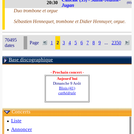
20:30
(60)
Jugan
Duo trombone et orgue
Sébastien Hennequet, trombone et Didier Hennuyer, orgue.
70495
Page
1
2
3
4
5
6
7
8
9
...
2350
dates
Base discographique
- Prochain concert -
Aujourd'hui
Dimanche 9 Août
Blois (41)
cathédrale
Concerts
Liste
Annoncer