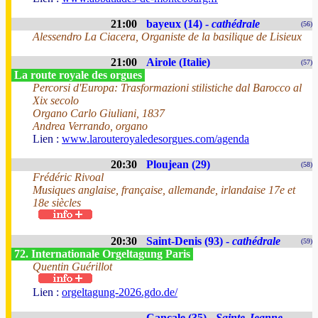
21:00
bayeux (14) -
cathédrale
(56)
Alessendro La Ciacera, Organiste de la basilique de Lisieux
21:00
Airole (Italie)
(57)
La route royale des orgues
Percorsi d'Europa: Trasformazioni stilistiche dal Barocco al
Xix secolo
Organo Carlo Giuliani, 1837
Andrea Verrando, organo
Lien :
www.larouteroyaledesorgues.com/agenda
20:30
Ploujean (29)
(58)
Frédéric Rivoal
Musiques anglaise, française, allemande, irlandaise 17e et
18e siècles
20:30
Saint-Denis (93) -
cathédrale
(59)
72. Internationale Orgeltagung Paris
Quentin Guérillot
Lien :
orgeltagung-2026.gdo.de/
Cancale (35) -
Sainte-Jeanne-