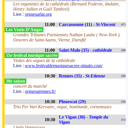
Les organistes de la cathédrale (Bernard Podevin, titulaire,
Henry Jullien et Gaël Tardivel)
Lien :
orguesarlat.org
11:00
Carcassonne (11) -
St-Vincent
(47)
Les Vents D'Anges
Grandes Tribunes Parisiennes Nathan Laube ( New-York ).
Oeuvres de Saint-Saens, Vierne, Duruflé
11:00
Saint-Malo (35) -
cathédrale
(48)
55e festival musique sacrée
Visites des orgues de la cathédrale
Lien :
www.festivaldemusiquesacree-stmalo.com/
10:30
Rennes (35) -
St-Etienne
(49)
30e saison
concert du marché
Lien :
orguesarennes.fr/
10:30
Plouescat (29)
(50)
Trio Per Vari Kervarec, orgue, bombarde, cornemuses
Le Vigan (30) -
Temple du
10:30
(51)
Vigan
Linda Vannayova