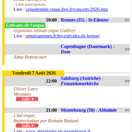
- Libre participation
Lien :
orguetemple.vigan.free.fr/concerts/2026.htm
10:00
Rennes (35) -
St-Etienne
(52)
Estivales de l'orgue
organistes rennais orgue Gulliver
Lien :
orguesarennes.fr/les-estivales-de-lorgue/
Copenhague (Danemark) -
(53)
Dom
Alma Bettencourt
Vendredi 7 Août 2026
Salzburg (Autriche) -
22:00
(54)
Franziskanerkirche
Olivier Latry
Messiaen
21:00
Montebourg (50) -
Abbatiale
(55)
Ciné-orgue,
Improvisation par Romain Bastard
Lien :
www.abbatiades-de-montebourg.fr