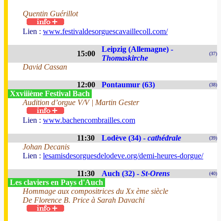
Quentin Guérillot
Lien :
www.festivaldesorguescavaillecoll.com/
Leipzig (Allemagne) -
15:00
(37)
Thomaskirche
David Cassan
12:00
Pontaumur (63)
(38)
Xxviiième Festival Bach
Audition d’orgue V/V | Martin Gester
Lien :
www.bachencombrailles.com
11:30
Lodève (34) -
cathédrale
(39)
Johan Decanis
Lien :
lesamisdesorguesdelodeve.org/demi-heures-dorgue/
11:30
Auch (32) -
St-Orens
(40)
Les claviers en Pays d'Auch
Hommage aux compositrices du Xx ème siècle
De Florence B. Price à Sarah Davachi