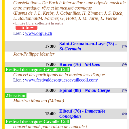
Constellation – De Bach à Interstellar : une odyssée musicale
entre mystique, rêve et immensité cosmique
Œuvres de J. L. Krebs, J. Cabanilles, H. Zimmer, J. S. Bach,
L. Boutonnat/M. Farmer, G, Holst, J.-M. Jarre, L. Vierne
- Entrée libre, collecte à la sortie
Lien :
www.orgue.ch
Saint-Germain-en-Laye (78) -
17:00
(33)
St-Germain
Jean-Philippe Mesnier
17:00
Rouen (76) -
St-Ouen
(34)
Festival des orgues Cavaillé-Coll
Concert des participants de la masterclass d'orgue
Lien :
www.festivaldesorguescavaillecoll.com/
16:00
Epinal (88) -
Nd au Cierge
(35)
21e saison
Maurizio Mancino (Milano)
Elbeuf (76) -
Immaculée
15:00
(36)
Conception
Festival des orgues Cavaillé-Coll
concert annulé pour raison de canicule !