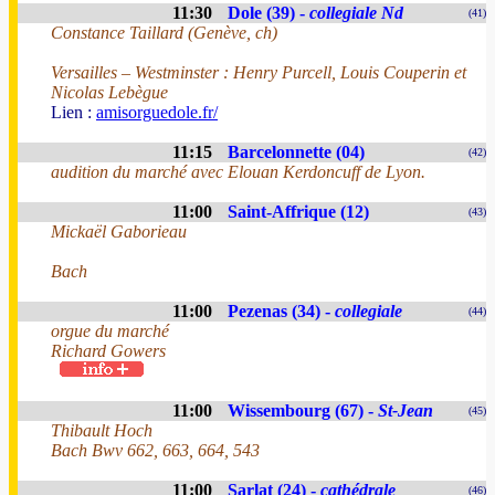
11:30
Dole (39) -
collegiale Nd
(41)
Constance Taillard (Genève, ch)
Versailles – Westminster : Henry Purcell, Louis Couperin et
Nicolas Lebègue
Lien :
amisorguedole.fr/
11:15
Barcelonnette (04)
(42)
audition du marché avec Elouan Kerdoncuff de Lyon.
11:00
Saint-Affrique (12)
(43)
Mickaël Gaborieau
Bach
11:00
Pezenas (34) -
collegiale
(44)
orgue du marché
Richard Gowers
11:00
Wissembourg (67) -
St-Jean
(45)
Thibault Hoch
Bach Bwv 662, 663, 664, 543
11:00
Sarlat (24) -
cathédrale
(46)