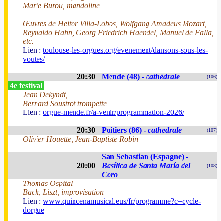
Marie Burou, mandoline
Œuvres de Heitor Villa-Lobos, Wolfgang Amadeus Mozart,
Reynaldo Hahn, Georg Friedrich Haendel, Manuel de Falla,
etc.
Lien :
toulouse-les-orgues.org/evenement/dansons-sous-les-
voutes/
20:30
Mende (48) -
cathédrale
(106)
4e festival
Jean Dekyndt,
Bernard Soustrot trompette
Lien :
orgue-mende.fr/a-venir/programmation-2026/
20:30
Poitiers (86) -
cathedrale
(107)
Olivier Houette, Jean-Baptiste Robin
San Sebastian (Espagne) -
20:00
Basílica de Santa María del
(108)
Coro
Thomas Ospital
Bach, Liszt, improvisation
Lien :
www.quincenamusical.eus/fr/programme?c=cycle-
dorgue