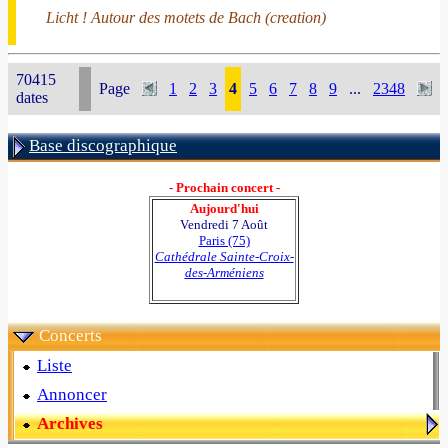
Licht ! Autour des motets de Bach (creation)
70415
Page
1
2
3
4
5
6
7
8
9
...
2348
dates
Base discographique
- Prochain concert -
Aujourd'hui
Vendredi 7 Août
Paris (75)
Cathédrale Sainte-Croix-
des-Arméniens
Concerts
Liste
Annoncer
Archives