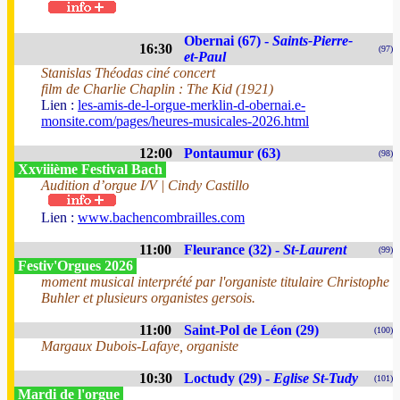
Obernai (67) -
Saints-Pierre-
16:30
(97)
et-Paul
Stanislas Théodas ciné concert
film de Charlie Chaplin : The Kid (1921)
Lien :
les-amis-de-l-orgue-merklin-d-obernai.e-
monsite.com/pages/heures-musicales-2026.html
12:00
Pontaumur (63)
(98)
Xxviiième Festival Bach
Audition d’orgue I/V | Cindy Castillo
Lien :
www.bachencombrailles.com
11:00
Fleurance (32) -
St-Laurent
(99)
Festiv'Orgues 2026
moment musical interprété par l'organiste titulaire Christophe
Buhler et plusieurs organistes gersois.
11:00
Saint-Pol de Léon (29)
(100)
Margaux Dubois-Lafaye, organiste
10:30
Loctudy (29) -
Eglise St-Tudy
(101)
Mardi de l'orgue