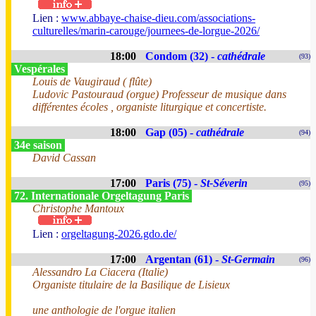
Lien :
www.abbaye-chaise-dieu.com/associations-
culturelles/marin-carouge/journees-de-lorgue-2026/
18:00
Condom (32) -
cathédrale
(93)
Vespérales
Louis de Vaugiraud ( flûte)
Ludovic Pastouraud (orgue) Professeur de musique dans
différentes écoles , organiste liturgique et concertiste.
18:00
Gap (05) -
cathédrale
(94)
34e saison
David Cassan
17:00
Paris (75) -
St-Séverin
(95)
72. Internationale Orgeltagung Paris
Christophe Mantoux
Lien :
orgeltagung-2026.gdo.de/
17:00
Argentan (61) -
St-Germain
(96)
Alessandro La Ciacera (Italie)
Organiste titulaire de la Basilique de Lisieux
une anthologie de l'orgue italien