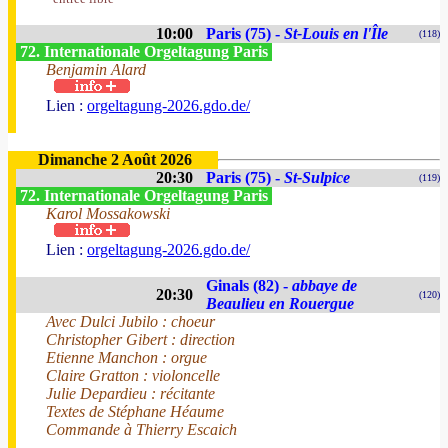
10:00
Paris (75) -
St-Louis en l'Île
(118)
72. Internationale Orgeltagung Paris
Benjamin Alard
Lien :
orgeltagung-2026.gdo.de/
Dimanche 2 Août 2026
20:30
Paris (75) -
St-Sulpice
(119)
72. Internationale Orgeltagung Paris
Karol Mossakowski
Lien :
orgeltagung-2026.gdo.de/
Ginals (82) -
abbaye de
20:30
(120)
Beaulieu en Rouergue
Avec Dulci Jubilo : choeur
Christopher Gibert : direction
Etienne Manchon : orgue
Claire Gratton : violoncelle
Julie Depardieu : récitante
Textes de Stéphane Héaume
Commande à Thierry Escaich