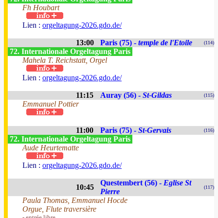
Fh Houbart
Lien :
orgeltagung-2026.gdo.de/
13:00
Paris (75) -
temple de l'Etoile
(114)
72. Internationale Orgeltagung Paris
Mahela T. Reichstatt, Orgel
Lien :
orgeltagung-2026.gdo.de/
11:15
Auray (56) -
St-Gildas
(115)
Emmanuel Pottier
11:00
Paris (75) -
St-Gervais
(116)
72. Internationale Orgeltagung Paris
Aude Heurtematte
Lien :
orgeltagung-2026.gdo.de/
Questembert (56) -
Eglise St
10:45
(117)
Pierre
Paula Thomas, Emmanuel Hocde
Orgue, Flute traversière
- entrée libre