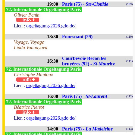
19:00
Paris (75) -
Ste-Clotilde
(109)
72. Internationale Orgeltagung Paris
Olivier Penin
Lien :
orgeltagung-2026.gdo.de/
18:30
Fouesnant (29)
(110)
Voyage, Voyage
Linda Vannayova
Courbevoie Becon les
16:30
(111)
bruyères (92) -
St-Maurice
72. Internationale Orgeltagung Paris
Christophe Mantoux
Lien :
orgeltagung-2026.gdo.de/
16:00
Paris (75) -
St-Laurent
(112)
72. Internationale Orgeltagung Paris
Béatrice Piertot
Lien :
orgeltagung-2026.gdo.de/
14:00
Paris (75) -
La Madeleine
(113)
72. Internationale Orgeltagung Paris