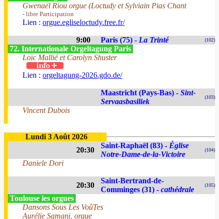
Gwenaël Riou orgue (Loctudy et Sylviain Pias Chant
- libre Participation
Lien :
orgue.egliseloctudy.free.fr/
9:00
Paris (75) -
La Trinté
(102)
72. Internationale Orgeltagung Paris
Loïc Mallié et Carolyn Shuster
Lien :
orgeltagung-2026.gdo.de/
Maastricht (Pays-Bas) -
Sint-
(103)
Servaasbasiliek
Vincent Dubois
Lundi 3 Août 2026
Saint-Raphaël (83) -
Église
20:30
(104)
Notre-Dame-de-la-Victoire
Daniele Dori
Saint-Bertrand-de-
20:30
(105)
Comminges (31) -
cathédrale
Toulouse les orgues
Dansons Sous Les VoûTes
Aurélie Samani, orgue