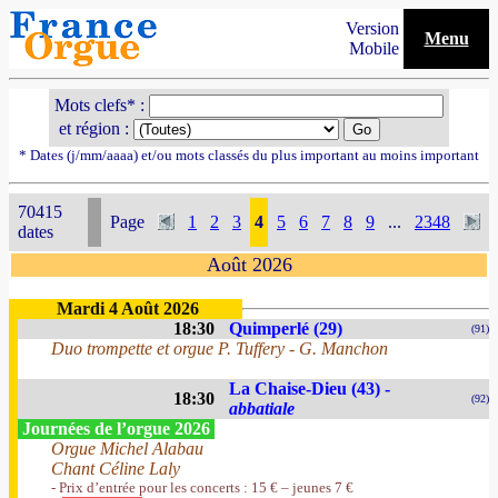
Version
Menu
Mobile
Mots clefs* :
et région :
* Dates (j/mm/aaaa) et/ou mots classés du plus important au moins important
70415
Page
1
2
3
4
5
6
7
8
9
...
2348
dates
Août 2026
Mardi 4 Août 2026
18:30
Quimperlé (29)
(91)
Duo trompette et orgue P. Tuffery - G. Manchon
La Chaise-Dieu (43) -
18:30
(92)
abbatiale
Journées de l’orgue 2026
Orgue Michel Alabau
Chant Céline Laly
- Prix d’entrée pour les concerts : 15 € – jeunes 7 €