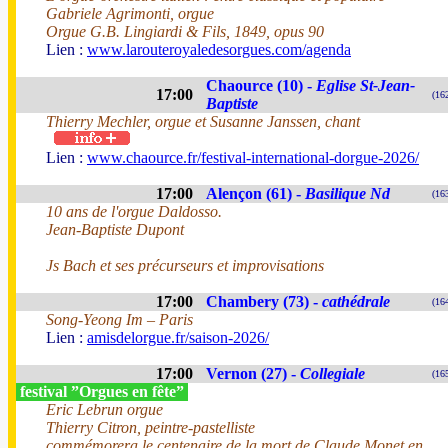
Gabriele Agrimonti, orgue
Orgue G.B. Lingiardi & Fils, 1849, opus 90
Lien :
www.larouteroyaledesorgues.com/agenda
Chaource (10) -
Eglise St-Jean-
17:00
(16
Baptiste
Thierry Mechler, orgue et Susanne Janssen, chant
Lien :
www.chaource.fr/festival-international-dorgue-2026/
17:00
Alençon (61) -
Basilique Nd
(16
10 ans de l'orgue Daldosso.
Jean-Baptiste Dupont
Js Bach et ses précurseurs et improvisations
17:00
Chambery (73) -
cathédrale
(16
Song-Yeong Im – Paris
Lien :
amisdelorgue.fr/saison-2026/
17:00
Vernon (27) -
Collegiale
(16
festival ”Orgues en fête”
Eric Lebrun orgue
Thierry Citron, peintre-pastelliste
commémorera le centenaire de la mort de Claude Monet en