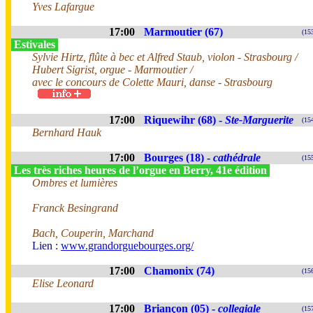
Yves Lafargue
17:00
Marmoutier (67)
(15
Estivales
Sylvie Hirtz, flûte à bec et Alfred Staub, violon - Strasbourg /
Hubert Sigrist, orgue - Marmoutier /
avec le concours de Colette Mauri, danse - Strasbourg
17:00
Riquewihr (68) -
Ste-Marguerite
(15
Bernhard Hauk
17:00
Bourges (18) -
cathédrale
(15
Les très riches heures de l’orgue en Berry, 41e édition
Ombres et lumières
Franck Besingrand
Bach, Couperin, Marchand
Lien :
www.grandorguebourges.org/
17:00
Chamonix (74)
(15
Elise Leonard
17:00
Briançon (05) -
collegiale
(15