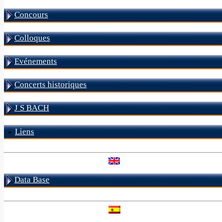
Concours
Colloques
Evénements
Concerts historiques
J S BACH
Liens
Data Base