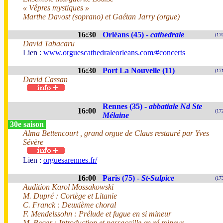
« Vêpres mystiques »
Marthe Davost (soprano) et Gaétan Jarry (orgue)
16:30
Orléans (45) -
cathedrale
(17
David Tabacaru
Lien :
www.orguescathedraleorleans.com/#concerts
16:30
Port La Nouvelle (11)
(17
David Cassan
Rennes (35) -
abbatiale Nd Ste
16:00
(17
Mélaine
30e saison
Alma Bettencourt , grand orgue de Claus restauré par Yves
Sévère
Lien :
orguesarennes.fr/
16:00
Paris (75) -
St-Sulpice
(17
Audition Karol Mossakowski
M. Dupré : Cortège et Litanie
C. Franck : Deuxième choral
F. Mendelssohn : Prélude et fugue en si mineur
M. Reger : Introduction et passacaille en ré mineur