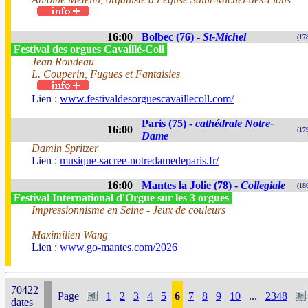
16:00
Bolbec (76) -
St-Michel
(17
Festival des orgues Cavaillé-Coll
Jean Rondeau
L. Couperin, Fugues et Fantaisies
Lien :
www.festivaldesorguescavaillecoll.com/
Paris (75) -
cathédrale Notre-
16:00
(17
Dame
Damin Spritzer
Lien :
musique-sacree-notredamedeparis.fr/
16:00
Mantes la Jolie (78) -
Collegiale
(18
Festival International d'Orgue sur les 3 orgues
Impressionnisme en Seine - Jeux de couleurs
Maximilien Wang
Lien :
www.go-mantes.com/2026
70422
Page
1
2
3
4
5
6
7
8
9
10
...
2348
dates