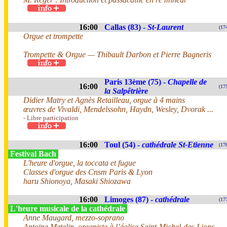
16:00
Callas (83) -
St-Laurent
(17
Orgue et trompette
Trompette & Orgue — Thibault Darbon et Pierre Bagneris
Paris 13ème (75) -
Chapelle de
16:00
(17
la Salpêtrière
Didier Matry et Agnès Retailleau, orgue à 4 mains
œuvres de Vivaldi, Mendelssohn, Haydn, Wesley, Dvorak ...
- Libre participation
16:00
Toul (54) -
cathédrale St-Etienne
(17
Festival Bach
L'heure d'orgue, la toccata et fugue
Classes d'orgue des Cnsm Paris & Lyon
haru Shionoya, Masaki Shiozawa
16:00
Limoges (87) -
cathédrale
(17
L'heure musicale de la cathédrale
Anne Maugard, mezzo-soprano
Antoine Metelin, organiste à l’église Saint-Michel-des-Lions