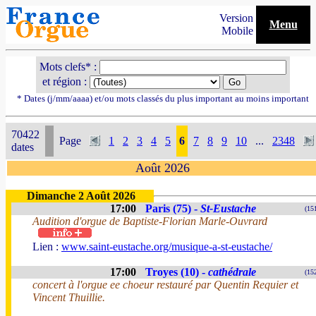
Version
Menu
Mobile
Mots clefs* :
et région :
* Dates (j/mm/aaaa) et/ou mots classés du plus important au moins important
70422
Page
1
2
3
4
5
6
7
8
9
10
...
2348
dates
Août 2026
Dimanche 2 Août 2026
17:00
Paris (75) -
St-Eustache
(15
Audition d'orgue de Baptiste-Florian Marle-Ouvrard
Lien :
www.saint-eustache.org/musique-a-st-eustache/
17:00
Troyes (10) -
cathédrale
(15
concert à l'orgue ee choeur restauré par Quentin Requier et
Vincent Thuillie.