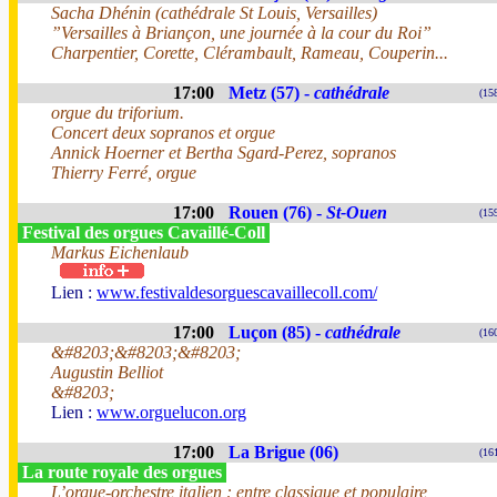
Sacha Dhénin (cathédrale St Louis, Versailles)
”Versailles à Briançon, une journée à la cour du Roi”
Charpentier, Corette, Clérambault, Rameau, Couperin...
17:00
Metz (57) -
cathédrale
(15
orgue du triforium.
Concert deux sopranos et orgue
Annick Hoerner et Bertha Sgard-Perez, sopranos
Thierry Ferré, orgue
17:00
Rouen (76) -
St-Ouen
(15
Festival des orgues Cavaillé-Coll
Markus Eichenlaub
Lien :
www.festivaldesorguescavaillecoll.com/
17:00
Luçon (85) -
cathédrale
(16
&#8203;&#8203;&#8203;
Augustin Belliot
&#8203;
Lien :
www.orguelucon.org
17:00
La Brigue (06)
(16
La route royale des orgues
L’orgue-orchestre italien : entre classique et populaire