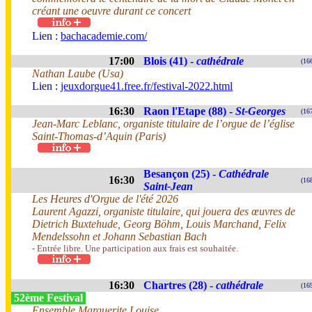
créant une oeuvre durant ce concert
Lien :
bachacademie.com/
17:00
Blois (41) -
cathédrale
(16
Nathan Laube (Usa)
Lien :
jeuxdorgue41.free.fr/festival-2022.html
16:30
Raon l'Etape (88) -
St-Georges
(16
Jean-Marc Leblanc, organiste titulaire de l’orgue de l’église
Saint-Thomas-d’Aquin (Paris)
Besançon (25) -
Cathédrale
16:30
(16
Saint-Jean
Les Heures d'Orgue de l'été 2026
Laurent Agazzi, organiste titulaire, qui jouera des œuvres de
Dietrich Buxtehude, Georg Böhm, Louis Marchand, Felix
Mendelssohn et Johann Sebastian Bach
- Entrée libre. Une participation aux frais est souhaitée.
16:30
Chartres (28) -
cathédrale
(16
52ème Festival
Ensemble Marguerite Louise