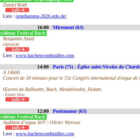
Daniel Roth
Lien :
orgeltagung-2026.gdo.de/
16:00
Miremont (63)
viiième Festival Bach
Benjamin Alard
clavecin
Lien :
www.bachencombrailles.com
14:00
Paris (75) -
Église saint-Nicolas du Chard
A 14h00.
Concert de 30 minutes pour le 72e Congrès international d'orgue de l
Œuvres de Balbastre, Bach, Mendelssohn, Hakim.
- Entrée libre
12:00
Pontaumur (63)
viiième Festival Bach
Audition d’orgue Iii/V | Olivier Wyrwas
Lien :
www.bachencombrailles.com