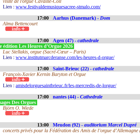
visite de l'orgue Cavaillé-Coll
Lien :
www.festivaldemusiquesacree-stmalo.com/
17:00
Aarhus (Danemark) -
Dom
Alma Bettencourt
17:00
Agen (47) -
cathedrale
e édition Les Heures d’Orgue 2026
Luc Stellakis, orgue (Sacré-Cœur – Paris)
Lien :
www.institutmarcderanse.com/les-heures-d-orgue/
17:00
Saint-Brieuc (22) -
cathedrale
François-Xavier Kernin Baryton et Orgue
Lien :
amisdelorguesaintbrieuc.fr/les-mercredis-de-lorgue/
17:00
nantes (44) -
Cathedrale
sages Des Orgues
Björn O. Wiede
13:00
Meudon (92) -
auditorium Marcel Dupré
concerts privés pour la Fédération des Amis de l’orgue d’Allemagne