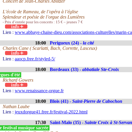
Concert de Jean-Charles Ablitzer
L’école de Rameau, de l’opéra à l’église
Splendeur et poésie de l’orgue des Lumières
- Prix d’entrée pour les concerts : 15 € – jeunes 7 €
Lien :
www.abbaye-chaise-dieu.com/associations-culturelles/marin-ca
18:00
Perigueux (24) -
la cité
Charles Cane ( Scarlatti, Bach, Corrette, Lasceux)
Lien :
aaocp.free.fr/styled-5/
18:00
Bordeaux (33) -
abbatiale Ste-Croix
gues d'été
Richard Gowers
Lien :
www.renaissance-orgue.fr
18:00
Blois (41) -
Saint-Pierre de Cabochon
Nathan Laube
Lien :
jeuxdorgue41.free.fr/festival-2022.html
17:30
Saint-Malo (35) -
Sainte Croix à St-Serva
 festival musique sacrée