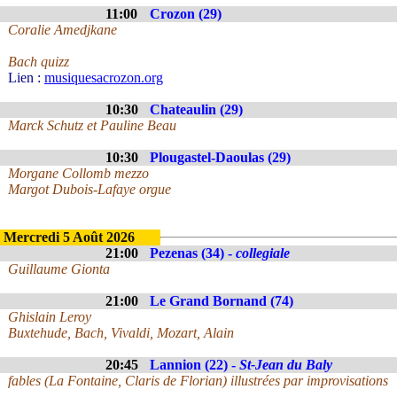
11:00
Crozon (29)
Coralie Amedjkane
Bach quizz
Lien :
musiquesacrozon.org
10:30
Chateaulin (29)
Marck Schutz et Pauline Beau
10:30
Plougastel-Daoulas (29)
Morgane Collomb mezzo
Margot Dubois-Lafaye orgue
Mercredi 5 Août 2026
21:00
Pezenas (34) -
collegiale
Guillaume Gionta
21:00
Le Grand Bornand (74)
Ghislain Leroy
Buxtehude, Bach, Vivaldi, Mozart, Alain
20:45
Lannion (22) -
St-Jean du Baly
fables (La Fontaine, Claris de Florian) illustrées par improvisations