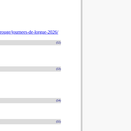
rouge/journees-de-lorgue-2026/
(52)
(53)
(54)
n
(55)