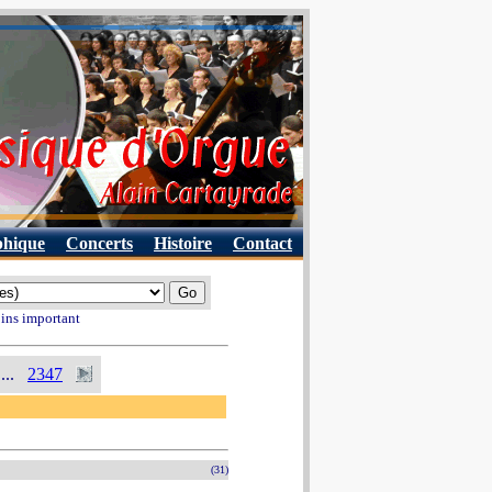
phique
Concerts
Histoire
Contact
oins important
...
2347
(31)