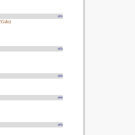
(41)
 (Gdo)
(42)
(43)
(44)
(45)