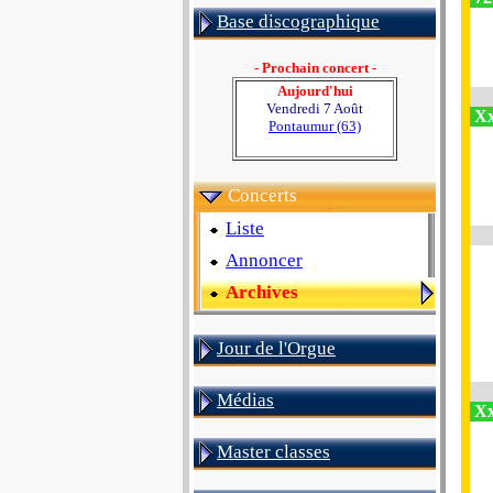
Base discographique
- Prochain concert -
Aujourd'hui
Vendredi 7 Août
Xx
Pontaumur (63)
Concerts
Liste
Annoncer
Archives
Jour de l'Orgue
Médias
Xx
Master classes