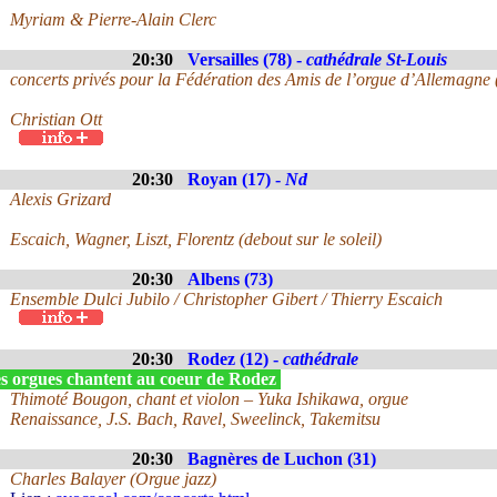
Myriam & Pierre-Alain Clerc
20:30
Versailles (78) -
cathédrale St-Louis
concerts privés pour la Fédération des Amis de l’orgue d’Allemagne
Christian Ott
20:30
Royan (17) -
Nd
Alexis Grizard
Escaich, Wagner, Liszt, Florentz (debout sur le soleil)
20:30
Albens (73)
Ensemble Dulci Jubilo / Christopher Gibert / Thierry Escaich
20:30
Rodez (12) -
cathédrale
s orgues chantent au coeur de Rodez
Thimoté Bougon, chant et violon – Yuka Ishikawa, orgue
Renaissance, J.S. Bach, Ravel, Sweelinck, Takemitsu
20:30
Bagnères de Luchon (31)
Charles Balayer (Orgue jazz)