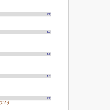
(56)
(57)
(58)
(59)
(60)
 (Gdo)