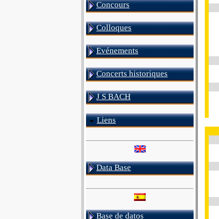
Concours
Colloques
Evénements
Concerts historiques
J S BACH
Liens
Data Base
Base de datos