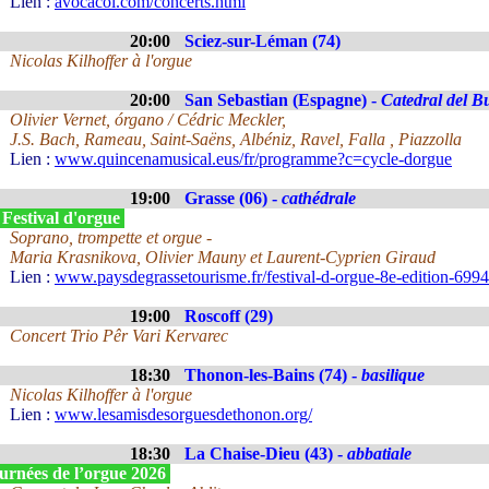
Lien :
avocacol.com/concerts.html
20:00
Sciez-sur-Léman (74)
Nicolas Kilhoffer à l'orgue
20:00
San Sebastian (Espagne) -
Catedral del B
Olivier Vernet, órgano / Cédric Meckler,
J.S. Bach, Rameau, Saint-Saëns, Albéniz, Ravel, Falla , Piazzolla
Lien :
www.quincenamusical.eus/fr/programme?c=cycle-dorgue
19:00
Grasse (06) -
cathédrale
 Festival d'orgue
Soprano, trompette et orgue -
Maria Krasnikova, Olivier Mauny et Laurent-Cyprien Giraud
Lien :
www.paysdegrassetourisme.fr/festival-d-orgue-8e-edition-699
19:00
Roscoff (29)
Concert Trio Pêr Vari Kervarec
18:30
Thonon-les-Bains (74) -
basilique
Nicolas Kilhoffer à l'orgue
Lien :
www.lesamisdesorguesdethonon.org/
18:30
La Chaise-Dieu (43) -
abbatiale
urnées de l’orgue 2026