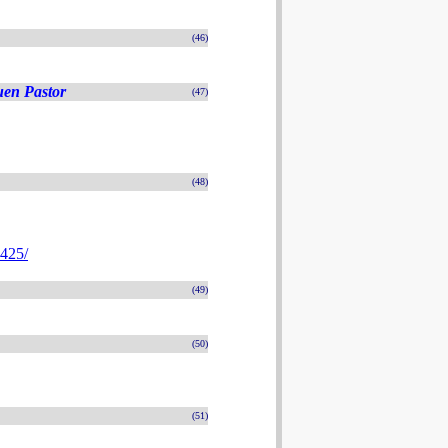
(46)
uen Pastor
(47)
(48)
4425/
(49)
(50)
(51)