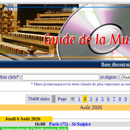
Base discogra
ots clefs* :
et région :
* Dates (j/mm/aaaa) et/ou mots classés du plus important au m
70408 dates
Page
1
2
3
4
5
6
7
8
9
Août 2026
Jeudi 6 Août 2026
16:00
Paris (75) -
St-Sulpice
. Internationale Orgeltagung Paris