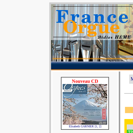
M
Nouveau CD
Elisabeth GARNIER [1; 2]
72