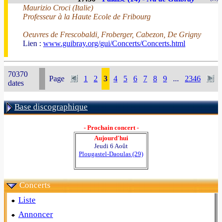
Maurizio Croci (Italie)
Professeur à la Haute Ecole de Fribourg
Oeuvres de Frescobaldi, Froberger, Cabezon, De Grigny
Lien :
www.guibray.org/gui/Concerts/Concerts.html
70370
Page
1
2
3
4
5
6
7
8
9
...
2346
dates
Base discographique
- Prochain concert -
Aujourd'hui
Jeudi 6 Août
Plougastel-Daoulas (29)
Concerts
Liste
Annoncer