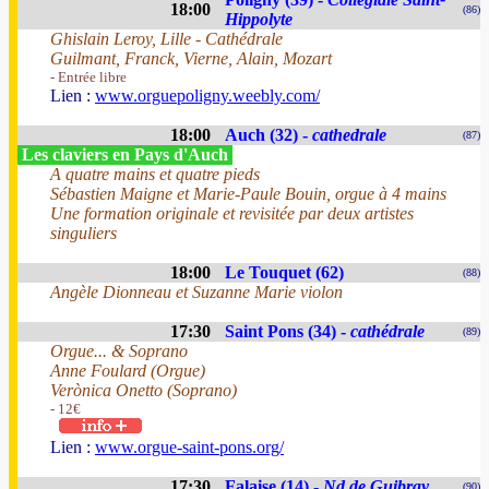
18:00
(86)
Hippolyte
Ghislain Leroy, Lille - Cathédrale
Guilmant, Franck, Vierne, Alain, Mozart
- Entrée libre
Lien :
www.orguepoligny.weebly.com/
18:00
Auch (32) -
cathedrale
(87)
Les claviers en Pays d'Auch
A quatre mains et quatre pieds
Sébastien Maigne et Marie-Paule Bouin, orgue à 4 mains
Une formation originale et revisitée par deux artistes
singuliers
18:00
Le Touquet (62)
(88)
Angèle Dionneau et Suzanne Marie violon
17:30
Saint Pons (34) -
cathédrale
(89)
Orgue... & Soprano
Anne Foulard (Orgue)
Verònica Onetto (Soprano)
- 12€
Lien :
www.orgue-saint-pons.org/
17:30
Falaise (14) -
Nd de Guibray
(90)