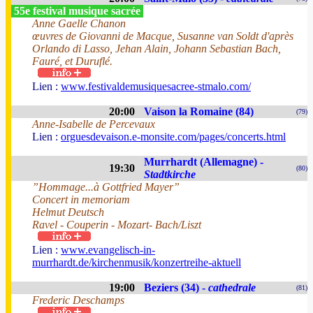
55e festival musique sacrée
Anne Gaelle Chanon
œuvres de Giovanni de Macque, Susanne van Soldt d'après
Orlando di Lasso, Jehan Alain, Johann Sebastian Bach,
Fauré, et Duruflé.
Lien :
www.festivaldemusiquesacree-stmalo.com/
20:00
Vaison la Romaine (84)
(79)
Anne-Isabelle de Percevaux
Lien :
orguesdevaison.e-monsite.com/pages/concerts.html
Murrhardt (Allemagne) -
19:30
(80)
Stadtkirche
”Hommage...à Gottfried Mayer”
Concert in memoriam
Helmut Deutsch
Ravel - Couperin - Mozart- Bach/Liszt
Lien :
www.evangelisch-in-
murrhardt.de/kirchenmusik/konzertreihe-aktuell
19:00
Beziers (34) -
cathedrale
(81)
Frederic Deschamps