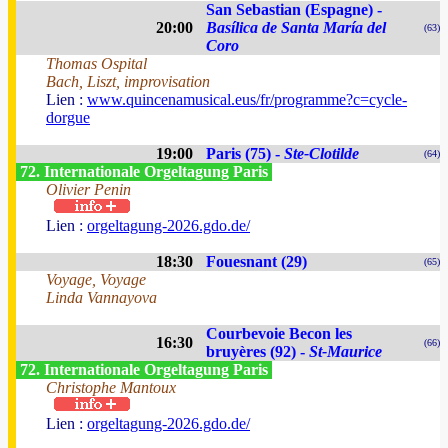
San Sebastian (Espagne) -
20:00
Basílica de Santa María del
(63)
Coro
Thomas Ospital
Bach, Liszt, improvisation
Lien :
www.quincenamusical.eus/fr/programme?c=cycle-
dorgue
19:00
Paris (75) -
Ste-Clotilde
(64)
72. Internationale Orgeltagung Paris
Olivier Penin
Lien :
orgeltagung-2026.gdo.de/
18:30
Fouesnant (29)
(65)
Voyage, Voyage
Linda Vannayova
Courbevoie Becon les
16:30
(66)
bruyères (92) -
St-Maurice
72. Internationale Orgeltagung Paris
Christophe Mantoux
Lien :
orgeltagung-2026.gdo.de/