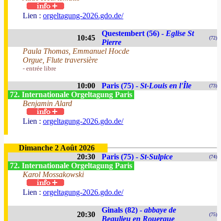
Lien :
orgeltagung-2026.gdo.de/
Questembert (56) -
Eglise St
10:45
(72)
Pierre
Paula Thomas, Emmanuel Hocde
Orgue, Flute traversière
- entrée libre
10:00
Paris (75) -
St-Louis en l'Île
(73)
72. Internationale Orgeltagung Paris
Benjamin Alard
Lien :
orgeltagung-2026.gdo.de/
Dimanche 2 Août 2026
20:30
Paris (75) -
St-Sulpice
(74)
72. Internationale Orgeltagung Paris
Karol Mossakowski
Lien :
orgeltagung-2026.gdo.de/
Ginals (82) -
abbaye de
20:30
(75)
Beaulieu en Rouergue