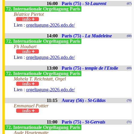
16:00
Paris (75) -
St-Laurent
(67)
72. Internationale Orgeltagung Paris
Béatrice Piertot
Lien :
orgeltagung-2026.gdo.de/
14:00
Paris (75) -
La Madeleine
(68)
72. Internationale Orgeltagung Paris
Fh Houbart
Lien :
orgeltagung-2026.gdo.de/
13:00
Paris (75) -
temple de l'Etoile
(69)
72. Internationale Orgeltagung Paris
Mahela T. Reichstatt, Orgel
Lien :
orgeltagung-2026.gdo.de/
11:15
Auray (56) -
St-Gildas
(70)
Emmanuel Pottier
11:00
Paris (75) -
St-Gervais
(71)
72. Internationale Orgeltagung Paris
Aude Heurtematte