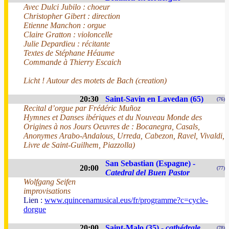
Avec Dulci Jubilo : choeur
Christopher Gibert : direction
Etienne Manchon : orgue
Claire Gratton : violoncelle
Julie Depardieu : récitante
Textes de Stéphane Héaume
Commande à Thierry Escaich
Licht ! Autour des motets de Bach (creation)
20:30
Saint-Savin en Lavedan (65)
(76)
Recital d’orgue par Frédéric Muñoz
Hymnes et Danses ibériques et du Nouveau Monde des
Origines à nos Jours Oeuvres de : Bocanegra, Casals,
Anonymes Arabo-Andalous, Urreda, Cabezon, Ravel, Vivaldi,
Livre de Saint-Guilhem, Piazzolla)
San Sebastian (Espagne) -
20:00
(77)
Catedral del Buen Pastor
Wolfgang Seifen
improvisations
Lien :
www.quincenamusical.eus/fr/programme?c=cycle-
dorgue
20:00
Saint-Malo (35) -
cathédrale
(78)