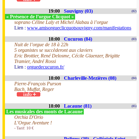
19:00
Souvigny (03)
(82)
« Présence de l’orgue Clicquot »
soprano Céline Laly et Michel Alabau à l’orgue
Lien :
www.amisorgueclicquotsouvigny.com/manifestations
18:00
Cucuron (84)
(83)
Nuit de l’orgue de 18 à 22h
5 organistes se succèderont aux claviers
Eric Brottier, René Delosme, Cécile Glaenzer, Brigitte
Tramier, André Rossi
Lien :
orguedecucuron.fr/
18:00
Charleville-Mezières (08)
(84)
Pierre-François Purson
Bach, Muffat, Reger
18:00
Lacaune (81)
(85)
Les musicales des monts de Lacaune
Orchia D'Orio
L’Orgue Aventure !
- Tarif: 10 €
Poligny (39) -
Collégiale Saint-