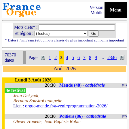
Version
Menu
Mobile
Mots clefs* :
et région :
* Dates (j/mm/aaaa) et/ou mots classés du plus important au moins important
70370
Page
1
2
3
4
5
6
7
8
9
...
2346
dates
Août 2026
Lundi 3 Août 2026
20:30
Mende (48) -
cathédrale
(61)
4e festival
Jean Dekyndt,
Bernard Soustrot trompette
Lien :
orgue-mende.fr/a-venir/programmation-2026/
20:30
Poitiers (86) -
cathedrale
(62)
Olivier Houette, Jean-Baptiste Robin