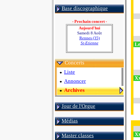
Base discographique
- Prochain concert -
Aujourd'hui
Samedi 8 Août
Rennes (35)
St-Etienne
Le
Concerts
Liste
Xx
Annoncer
Archives
Jour de l'Orgue
Médias
Xx
Master classes