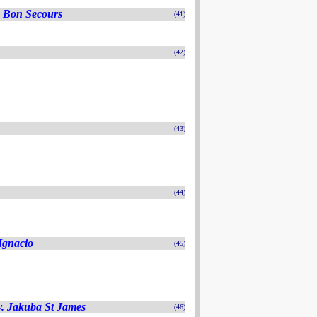
 Bon Secours
(41)
(42)
(43)
(44)
 Ignacio
(45)
sv. Jakuba St James
(46)