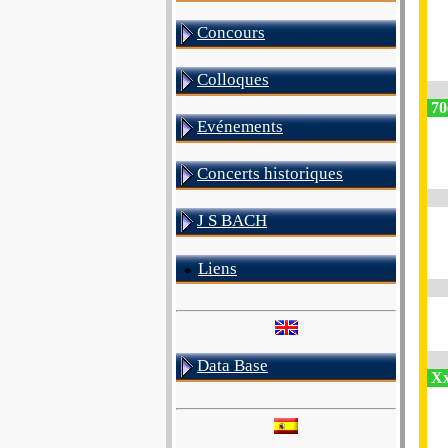
Concours
Colloques
70
Evénements
Concerts historiques
J S BACH
Liens
Data Base
Xx