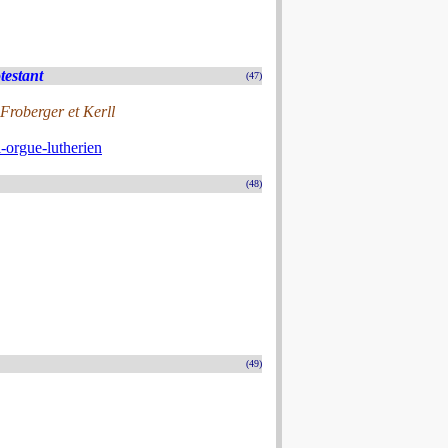
testant
(47)
roberger et Kerll
-orgue-lutherien
(48)
(49)