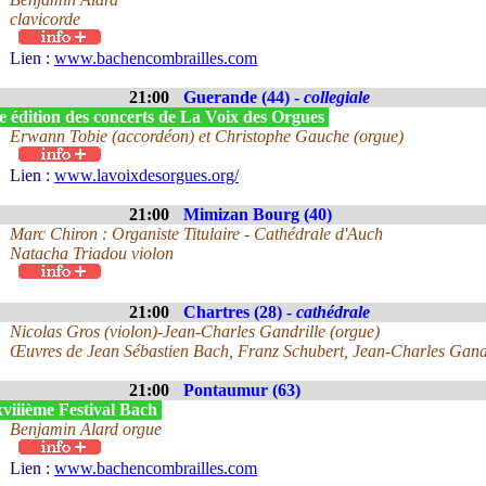
clavicorde
Lien :
www.bachencombrailles.com
21:00
Guerande (44) -
collegiale
e édition des concerts de La Voix des Orgues
Erwann Tobie (accordéon) et Christophe Gauche (orgue)
Lien :
www.lavoixdesorgues.org/
21:00
Mimizan Bourg (40)
Marc Chiron : Organiste Titulaire - Cathédrale d'Auch
Natacha Triadou violon
21:00
Chartres (28) -
cathédrale
Nicolas Gros (violon)-Jean-Charles Gandrille (orgue)
Œuvres de Jean Sébastien Bach, Franz Schubert, Jean-Charles Gandr
21:00
Pontaumur (63)
viiième Festival Bach
Benjamin Alard orgue
Lien :
www.bachencombrailles.com