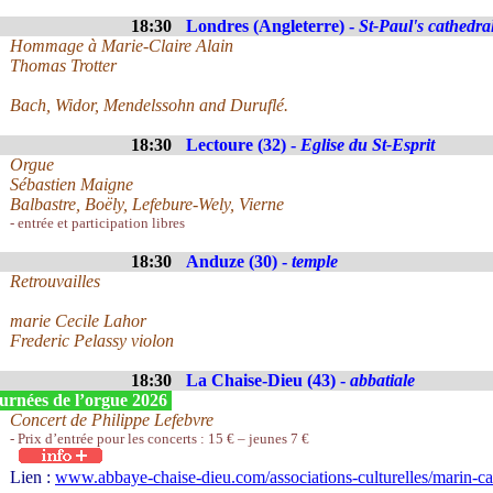
18:30
Londres (Angleterre) -
St-Paul's cathedra
Hommage à Marie-Claire Alain
Thomas Trotter
Bach, Widor, Mendelssohn and Duruflé.
18:30
Lectoure (32) -
Eglise du St-Esprit
Orgue
Sébastien Maigne
Balbastre, Boëly, Lefebure-Wely, Vierne
- entrée et participation libres
18:30
Anduze (30) -
temple
Retrouvailles
marie Cecile Lahor
Frederic Pelassy violon
18:30
La Chaise-Dieu (43) -
abbatiale
urnées de l’orgue 2026
Concert de Philippe Lefebvre
- Prix d’entrée pour les concerts : 15 € – jeunes 7 €
Lien :
www.abbaye-chaise-dieu.com/associations-culturelles/marin-ca