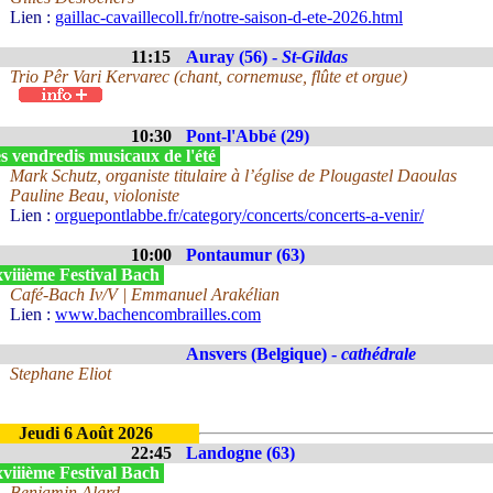
Lien :
gaillac-cavaillecoll.fr/notre-saison-d-ete-2026.html
11:15
Auray (56) -
St-Gildas
Trio Pêr Vari Kervarec (chant, cornemuse, flûte et orgue)
10:30
Pont-l'Abbé (29)
s vendredis musicaux de l'été
Mark Schutz, organiste titulaire à l’église de Plougastel Daoulas
Pauline Beau, violoniste
Lien :
orguepontlabbe.fr/category/concerts/concerts-a-venir/
10:00
Pontaumur (63)
viiième Festival Bach
Café-Bach Iv/V | Emmanuel Arakélian
Lien :
www.bachencombrailles.com
Ansvers (Belgique) -
cathédrale
Stephane Eliot
Jeudi 6 Août 2026
22:45
Landogne (63)
viiième Festival Bach
Benjamin Alard