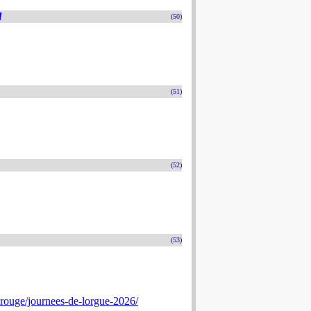
l
(50)
(51)
(52)
(53)
rouge/journees-de-lorgue-2026/