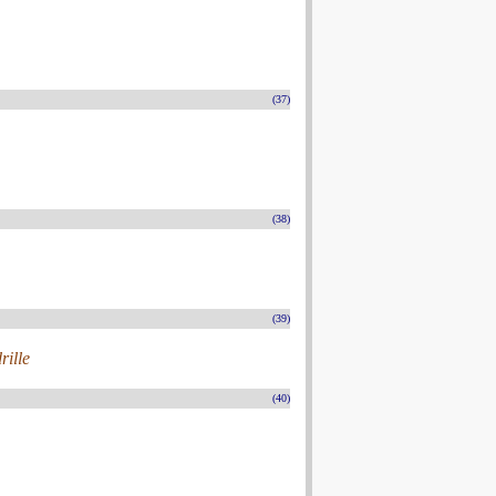
(37)
(38)
(39)
ille
(40)