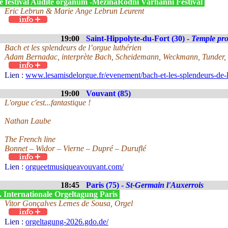
e festival Audite organum -MezináRodní Varhanní Festival
Eric Lebrun & Marie Ange Lebrun Leurent
19:00
Saint-Hippolyte-du-Fort (30) -
Temple pro
Bach et les splendeurs de l’orgue luthérien
Adam Bernadac, interprète Bach, Scheidemann, Weckmann, Tunder, F
Lien :
www.lesamisdelorgue.fr/evenement/bach-et-les-splendeurs-de-l
19:00
Vouvant (85)
L'orgue c'est...fantastique !
Nathan Laube
The French line
Bonnet – Widor – Vierne – Dupré – Duruflé
Lien :
orgueetmusiqueavouvant.com/
18:45
Paris (75) -
St-Germain l'Auxerrois
. Internationale Orgeltagung Paris
Vitor Gonçalves Lemes de Sousa, Orgel
Lien :
orgeltagung-2026.gdo.de/