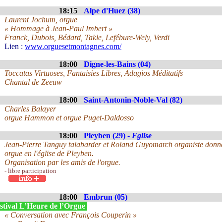
18:15
Alpe d'Huez (38)
Laurent Jochum, orgue
« Hommage à Jean-Paul Imbert »
Franck, Dubois, Bédard, Takle, Lefébure-Wely, Verdi
Lien :
www.orguesetmontagnes.com/
18:00
Digne-les-Bains (04)
Toccatas Virtuoses, Fantaisies Libres, Adagios Méditatifs
Chantal de Zeeuw
18:00
Saint-Antonin-Noble-Val (82)
Charles Balayer
orgue Hammon et orgue Puget-Daldosso
18:00
Pleyben (29) -
Eglise
Jean-Pierre Tanguy talabarder et Roland Guyomarch organiste donner
orgue en l'église de Pleyben.
Organisation par les amis de l'orgue.
- libre participation
18:00
Embrun (05)
stival L’Heure de l’Orgue
« Conversation avec François Couperin »