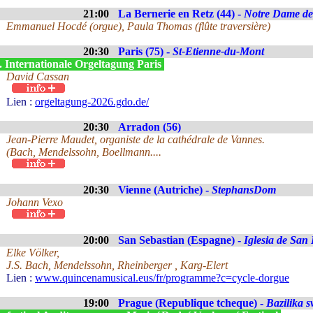
21:00
La Bernerie en Retz (44) -
Notre Dame de
Emmanuel Hocdé (orgue), Paula Thomas (flûte traversière)
20:30
Paris (75) -
St-Etienne-du-Mont
. Internationale Orgeltagung Paris
David Cassan
Lien :
orgeltagung-2026.gdo.de/
20:30
Arradon (56)
Jean-Pierre Maudet, organiste de la cathédrale de Vannes.
(Bach, Mendelssohn, Boellmann....
20:30
Vienne (Autriche) -
StephansDom
Johann Vexo
20:00
San Sebastian (Espagne) -
Iglesia de San
Elke Völker,
J.S. Bach, Mendelssohn, Rheinberger , Karg-Elert
Lien :
www.quincenamusical.eus/fr/programme?c=cycle-dorgue
19:00
Prague (Republique tcheque) -
Bazilika 