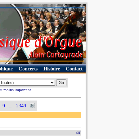
phique
Concerts
Histoire
Contact
 au moins important
9
...
2349
(31)