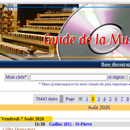
Base discogra
Mots clefs* :
et région :
* Dates (j/mm/aaaa) et/ou mots classés du plus important
70443 dates
Page
1
2
3
4
5
6
7
8
Août 2026
Vendredi 7 Août 2026
11:30
Gaillac (81) -
St-Pierre
Gilles Desrochers