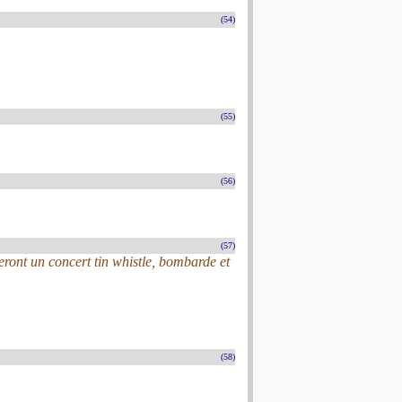
(54)
(55)
(56)
(57)
ont un concert tin whistle, bombarde et
(58)